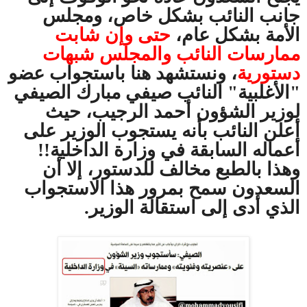
جانب النائب بشكل خاص، ومجلس
الأمة بشكل عام،
حتى وإن شابت
ممارسات النائب والمجلس شبهات
دستورية
، ونستشهد هنا باستجواب عضو
"الأغلبية" النائب صيفي مبارك الصيفي
لوزير الشؤون أحمد الرجيب، حيث
أعلن النائب بأنه يستجوب الوزير على
أعماله السابقة في وزارة الداخلية!!
وهذا بالطبع مخالف للدستور، إلا أن
السعدون سمح بمرور هذا الاستجواب
الذي أدى إلى استقالة الوزير.