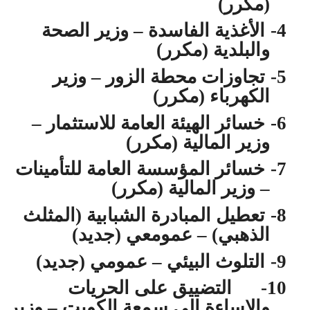
(مكرر)
4-
الأغذية الفاسدة – وزير الصحة
والبلدية (مكرر)
5-
تجاوزات محطة الزور – وزير
الكهرباء (مكرر)
6-
خسائر الهيئة العامة للاستثمار –
وزير المالية (مكرر)
7-
خسائر المؤسسة العامة للتأمينات
– وزير المالية (مكرر)
8-
تعطيل المبادرة الشبابية (المثلث
الذهبي) – عمومعي (جديد)
9-
التلوث البيئي – عمومي (جديد)
10-
التضييق على الحريات
والإساءة إلى سمعة الكويت – وزير