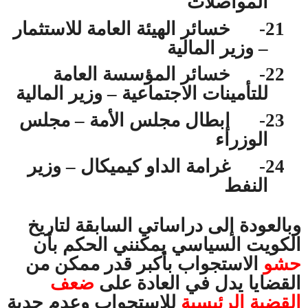
المواصلات
21-
خسائر الهيئة العامة للاستثمار
– وزير المالية
22-
خسائر المؤسسة العامة
للتأمينات الاجتماعية – وزير المالية
23-
إبطال مجلس الأمة – مجلس
الوزراء
24-
غرامة الداو كيميكال – وزير
النفط
وبالعودة إلى دراساتي السابقة لتاريخ
الكويت السياسي يمكنني الحكم بأن
حشو
الاستجواب بأكبر قدر ممكن من
القضايا يدل في العادة على
ضعف
القضية الرئيسية
للاستجواب وعدم جدية