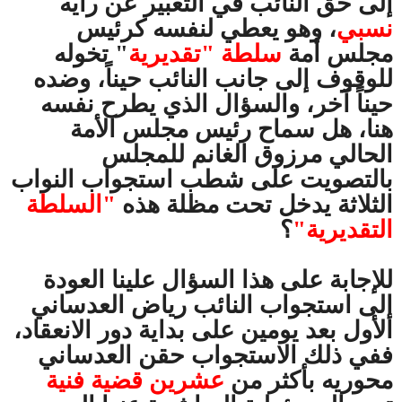
إلى حق النائب في التعبير عن رأيه
نسبي
، وهو يعطي لنفسه كرئيس
مجلس أمة
سلطة "تقديرية
" تخوله
للوقوف إلى جانب النائب حيناً، وضده
حيناً آخر، والسؤال الذي يطرح نفسه
هنا، هل سماح رئيس مجلس الأمة
الحالي مرزوق الغانم للمجلس
بالتصويت على شطب استجواب النواب
الثلاثة يدخل تحت مظلة هذه
"السلطة
التقديرية"
؟
للإجابة على هذا السؤال علينا العودة
إلى استجواب النائب رياض العدساني
الأول بعد يومين على بداية دور الانعقاد،
ففي ذلك الاستجواب حقن العدساني
محوريه بأكثر من
عشرين قضية فنية