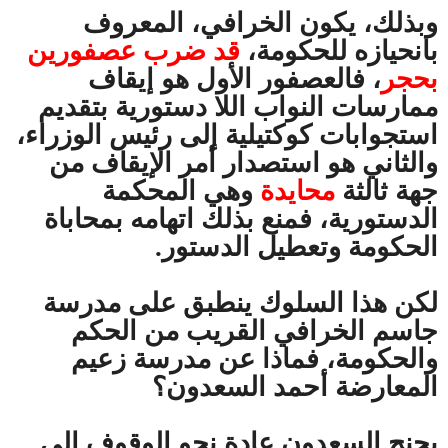
وبذلك، يكون الخرافي، المعروف
بانحيازه للحكومة،
قد ضرب عصفورين
بحجر
، فالعصفور الأول هو إيقاف
ممارسات النواب اللا دستورية بتقديم
استجوابات كوكتيلية إلى رئيس الوزراء،
والثاني هو استصدار أمر الإيقاف من
جهة ثالثة
محايدة
وهي المحكمة
الدستورية، فمنع بذلك اتهامه بمحاباة
الحكومة وتعطيل الدستور.
لكن هذا السلوك ينطبق على مدرسة
جاسم الخرافي القريب من الحكم
والحكومة، فماذا عن مدرسة زعيم
المعارضة أحمد السعدون؟
يجنح السعدون عادة نحو الوقوف إلى