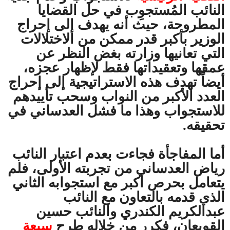
النائب المُستجوِب في حل القضايا
المطروحة، حيث أنه يهدف إلى إحراج
الوزير بأكبر قدر ممكن من الاختلالات
التي تعانيها وزارته بغض النظر عن
عمقها وتعقيداتها فقط لإظهار عجزه،
أيضاً تهدف هذه الاستراتيجية إلى إحراج
العدد الأكبر من النواب وسحب تأييدهم
للاستجواب وهذا ما فشل العدساني في
تحقيقه.
أما المفاجأة فجاءت بعدم اعتبار النائب
رياض العدساني من تجربته الأولى، فلم
يتعامل بحرص أكبر مع استجوابه الثاني
الذي قدمه بالتعاون مع النائب
عبدالكريم الكندري والنائب حسين
القويعان، فكرر من خلاله طرح
سبعة