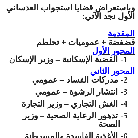
وباستعراض قضايا استجواب العدساني
الأول نجد الآتي:
المقدمة
فضفضة + عموميات + تحلطم
المحور الأول
1-
القضية الإسكانية – وزير الإسكان
المحور الثاني
2-
مدركات الفساد – عمومي
3-
انتشار الرشوة – عمومي
4-
الغش التجاري – وزير التجارة
5-
تدهور الرعاية الصحية – وزير
الصحة
6-
الأغذية الفاسدة والمسرطنة –