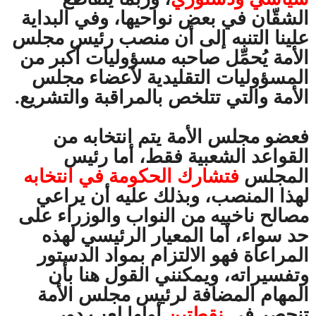
الشقّان في بعض نواحيها، وفي البداية
علينا التنبه إلى أن منصب رئيس مجلس
الأمة يُحمِّل صاحبه مسؤوليات أكبر من
المسؤوليات التقليدية لأعضاء مجلس
الأمة والتي تتلخص بالمراقبة والتشريع.
فعضو مجلس الأمة يتم انتخابه من
القواعد الشعبية فقط، أما رئيس
المجلس
فتشارك الحكومة في انتخابه
لهذا المنصب، وبذلك عليه أن يراعي
مصالح ناخبيه من النواب والوزراء على
حد سواء، أما المعيار الرئيسي لهذه
المراعاة فهو الالتزام بمواد الدستور
وتفسيراته، ويمكنني القول هنا بأن
المهام المضافة لرئيس مجلس الأمة
تنحصر في
نقطتين
أولها لعب دور