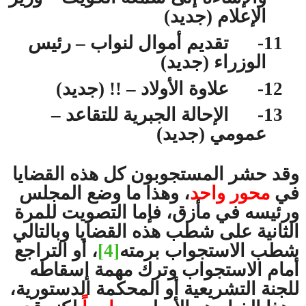
الإعلام (جديد)
11-
تقديم أموال لنواب – رئيس
الوزراء (جديد)
12-
علاوة الأولاد – !! (جديد)
13-
الإحالة الجبرية للتقاعد –
عمومي (جديد)
وقد حشر المستجوبون كل هذه القضايا
في
محور واحد
، وهذا ما وضع المجلس
ورئيسه في مأزق، فإما التصويت للمرة
الثانية على شطب هذه القضايا وبالتالي
شطب الاستجواب برمته
[4]
، أو التراجع
أمام الاستجواب وترك مهمة إسقاطه
للجنة التشريعية أو المحكمة الدستورية،