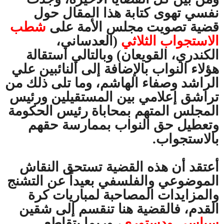
نفسي تهوى كتابة هذا المقال حول
قضية تصويت مجلس الأمة على
شطب
الاستجواب الثلاثي
(العدساني،
الكندري، القويعان) وبالتالي استقالة
هؤلاء النواب بالإضافة إلى النائبين علي
الراشد وصفاء الهاشم، وما تلى ذلك من
تراشق إعلامي بين المستقيلين ورئيس
المجلس المتهم بمحاباة رئيس الحكومة
وتعطيل حق النواب بممارسة حقهم
بالاستجواب.
أعتقد أن هذه القضية تستحق النقاش
الموضوعي والفلسفي بعيداً عن التشنج
والمزايدات المصاحبة لمباريات كرة
القدم، فالقضية هنا تنقسم إلى شقين
سياسي ودستوري
، وربما يتقاطع