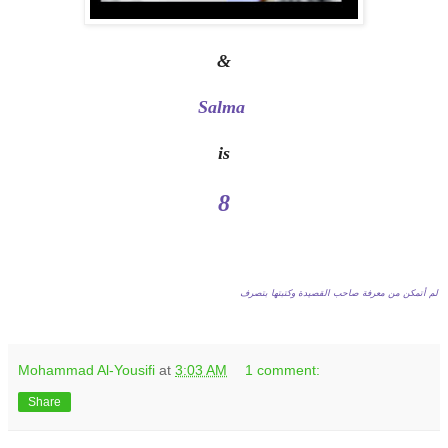
&
Salma
is
8
لم أتمكن من معرفة صاحب القصيدة وكتبتها بتصرف
Mohammad Al-Yousifi
at
3:03 AM
1 comment:
Share