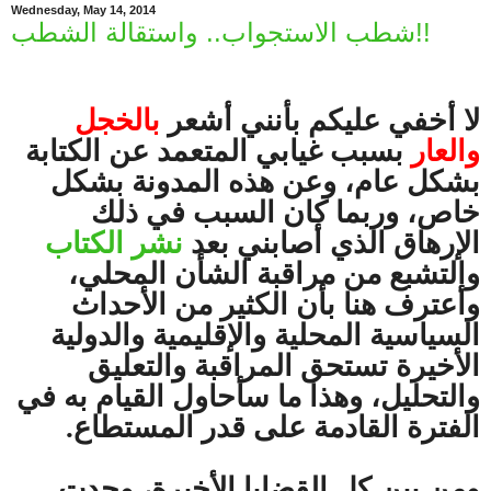
Wednesday, May 14, 2014
شطب الاستجواب.. واستقالة الشطب!!
لا أخفي عليكم بأنني أشعر
بالخجل
والعار
بسبب غيابي المتعمد عن الكتابة
بشكل عام، وعن هذه المدونة بشكل
خاص، وربما كان السبب في ذلك
الإرهاق الذي أصابني بعد
نشر الكتاب
والتشبع من مراقبة الشأن المحلي،
وأعترف هنا بأن الكثير من الأحداث
السياسية المحلية والإقليمية والدولية
الأخيرة تستحق المراقبة والتعليق
والتحليل، وهذا ما سأحاول القيام به في
الفترة القادمة على قدر المستطاع.
ومن بين كل القضايا الأخيرة، وجدت