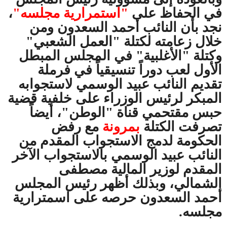
في الحفاظ على
"استمرارية مجلسه"
،
نجد بأن النائب أحمد السعدون ومن
خلال زعامته لكتلة "العمل الشعبي"
وكتلة "الأغلبية" في المجلس المبطل
الأول لعب دوراً تنسيقياً في فرملة
تقديم النائب عبيد الوسمي لاستجوابه
المبكر لرئيس الوزراء على خلفية قضية
حبس مقتحمي قناة "الوطن"، أيضاً
تصرفت الكتلة
بمرونة
مع رفض
الحكومة لدمج الاستجواب المقدم من
النائب عبيد الوسمي بالاستجواب الآخر
المقدم لوزير المالية مصطفى
الشمالي، وبذلك أظهر رئيس المجلس
أحمد السعدون حرصه على اسمترارية
مجلسه.