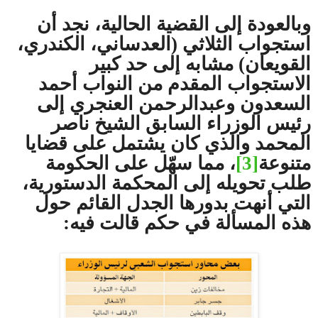
وبالعودة إلى القضية الحالية، نجد أن
استجواب الثلاثي (العدساني، الكندري،
القويعان) مشابه إلى حد كبير
الاستجواب المقدم من النواب أحمد
السعدون وعبدالرحمن العنجري إلى
رئيس الوزراء السابق الشيخ ناصر
المحمد والذي كان يشتمل على قضايا
متنوعة
[3]
، مما سهّل على الحكومة
طلب تحويله إلى المحكمة الدستورية،
التي أنهت بدورها الجدل القائم حول
هذه المسألة في حكم قالت فيه: