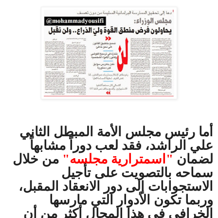
أما رئيس مجلس الأمة المبطل الثاني
علي الراشد، فقد لعب دوراً مشابهاً
لضمان
"اسمترارية مجلسه"
من خلال
سماحه بالتصويت على تأجيل
الاستجوابات إلى دور الانعقاد المقبل،
وربما تكون الأدوار التي مارسها
الخرافي في هذا المجال أكثر من أن