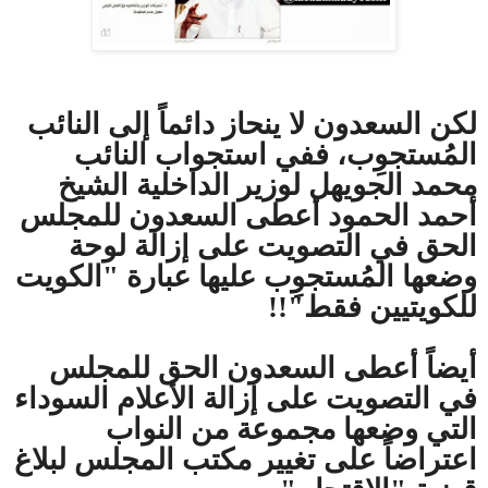
لكن السعدون لا ينحاز دائماً إلى النائب
المُستجوِب، ففي استجواب النائب
محمد الجويهل لوزير الداخلية الشيخ
أحمد الحمود أعطى السعدون للمجلس
الحق في التصويت على إزالة لوحة
وضعها المُستجوِب عليها عبارة "الكويت
للكويتيين فقط"!!
أيضاً أعطى السعدون الحق للمجلس
في التصويت على إزالة الأعلام السوداء
التي وضعها مجموعة من النواب
اعتراضاً على تغيير مكتب المجلس لبلاغ