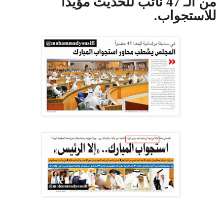
من الـ 47 نائب للحديث مؤيداً
للاستجواب.