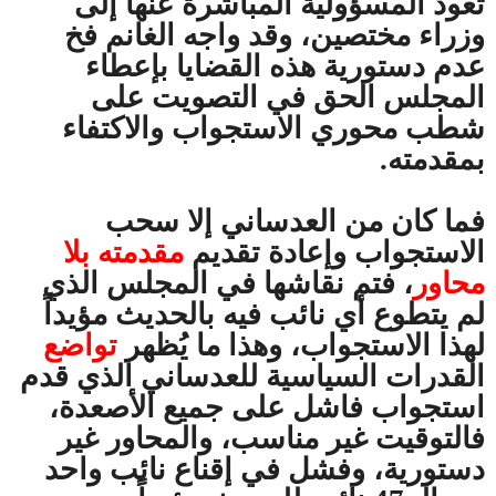
تعود المسؤولية المباشرة عنها إلى
وزراء مختصين، وقد واجه الغانم فخ
عدم دستورية هذه القضايا بإعطاء
المجلس الحق في التصويت على
شطب محوري الاستجواب والاكتفاء
بمقدمته.
فما كان من العدساني إلا سحب
الاستجواب وإعادة تقديم
مقدمته بلا
محاور
، فتم نقاشها في المجلس الذي
لم يتطوع أي نائب فيه بالحديث مؤيداً
لهذا الاستجواب، وهذا ما يُظهر
تواضع
القدرات السياسية للعدساني الذي قدم
استجواب فاشل على جميع الأصعدة،
فالتوقيت غير مناسب، والمحاور غير
دستورية، وفشل في إقناع نائب واحد