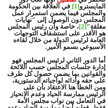
المايسترو
[1]
في العلاقة بين الحكومة
والمجلس فيما يضمن استمرار عمل
المجلس دون الوصول إلى "نهايات
مغلقة"
[2]
، خاصة وأن رئيس المجلس
هو الأقدر على استشفاف التوجهات
العامة لرئيس الدولة من خلال لقاءه
الأسبوعي بسمو الأمير.
أما الدور الثاني لرئيس المجلس فهو
إدارة جلسات المجلس حسب اللائحة
والقوانين بما يضمن حصول كل طرف
على حقه وأدائه لواجباته الدستورية،
ومن الخطأ هنا الاعتقاد بأن على
الرئيس ممارسة الحياد وعدم الانحياز
في التعامل بين نواب مجلس الأمة
فقط، فعليه أيضا ممارسة الحياد وعدم