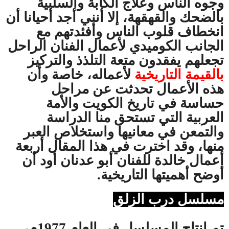
وجوه الناس وعلاج الكآبة والسلبية
بالضحك والقهقهة، إلا أنني أجد أحيانا أن
انخطاف قلوب الناس وأفئدتهم مع
الجانب الكوميدي لأعمال الفنان الراحل
تجعلهم يفقدون متعة التلذذ والتركيز
بالقيمة التاريخية
لأعماله، خاصة وأن
هذه الأعمال تحدثت عن مراحل
حساسة في تاريخ الكويت والأمة
العربية التي تستحق منا الدراسة
والتمعن في معانيها واستخلاص العبر
منها، وقد اخترت في هذا المقال أربعة
أعمال خالدة للفنان أبو عدنان أود أن
أوضح أهميتها التاريخية.
مسلسل درب الزلق
تم إنتاج المسلسل في العام 1977م،