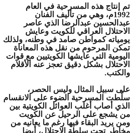
تم إنتاج هذه المسرحية في العام
1992م، وهي من تأليف الفنان
عبدالحسين عبدالرضا الذي عاصر
الاحتلال العراقي للكويت وعايش
يومياته كمواطن صامد في وطنه، ولذلك
تمكن المرحوم من نقل هذه المعاناة
اليومية التي عايشها الكويتيين مع قوات
الاحتلال بشكل دقيق تعجز عنه الأقلام
والكتب.
على سبيل المثال وليس الحصر،
سلّطت المسرحية الضوء على الانقسام
الذي أصاب أغلب العوائل الكويتية بين
من يشجع على الرحيل عن الكويت
ومن يريد البقاء فيها رغم ما يعانيه من
مخاطر تحت سلطة الاحتلال، أيضا