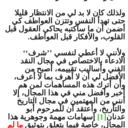
ولذلك كان لا بد لي من الانتظار قليلا
حتى تهدأ النفس وتتزن العواطف كي
أضمن أن ما سأكتبه يحاكي العقول قبل
القلوب، والأفكار قبل العواطف.
ولأنني لا أعطي لنفسي ’’شرف‘‘
الادعاء بالاختصاص في مجال النقد
الفني وأساليب تقييمه، أصبح من
الأفضل لي أن لا أهرف بما لا أعرف،
وأن أترك هذه المساهمات لمن هم
أخبر وأفضل مني في هذا المجال، إلا
أنني من المهتمين في مجال التاريخ
والتأريخ، وأعتقد أن للمرحوم أبو
عدنان
[1]
إسهامات مهمة وجوهرية هذا
المجال، خاصة فيما يتعلق بتوثيق
ما لم