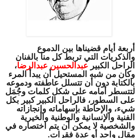
أربعة أيام قضيناها بين الدموع
والذكريات التي تربط كل منا بالفنان
الراحل الكبير
عبدالحسين عبدالرضا
،
وكان من شبه المستحيل أن يبدأ المرء
بالكتابة دون أن تتسلل عاطفته ودموعه
لتتسطر أمامه على شكل كلمات وجُمَل
على السطور، فالراحل الكبير كبير بكل
شيء، والإحاطة بإسهاماته وإنجازاته
الفنية والإنسانية والوطنية والخيرية
والشخصية لا يمكن أن يتم اختصاره في
مقال واحد أو عدة فقرات.