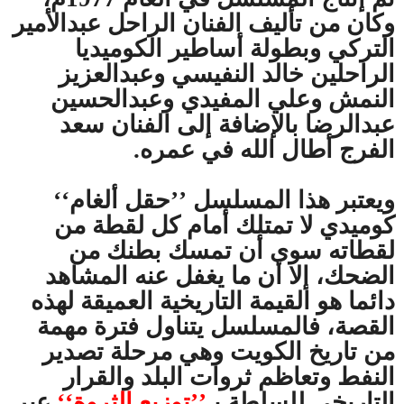
وكان من تأليف الفنان الراحل عبدالأمير
التركي وبطولة أساطير الكوميديا
الراحلين خالد النفيسي وعبدالعزيز
النمش وعلي المفيدي وعبدالحسين
عبدالرضا بالإضافة إلى الفنان سعد
الفرج أطال الله في عمره.
ويعتبر هذا المسلسل ’’حقل ألغام‘‘
كوميدي لا تمتلك أمام كل لقطة من
لقطاته سوى أن تمسك بطنك من
الضحك، إلا أن ما يغفل عنه المشاهد
دائما هو القيمة التاريخية العميقة لهذه
القصة، فالمسلسل يتناول فترة مهمة
من تاريخ الكويت وهي مرحلة تصدير
النفط وتعاظم ثروات البلد والقرار
التاريخي للسلطة بـ
’’توزيع الثروة‘‘
عبر