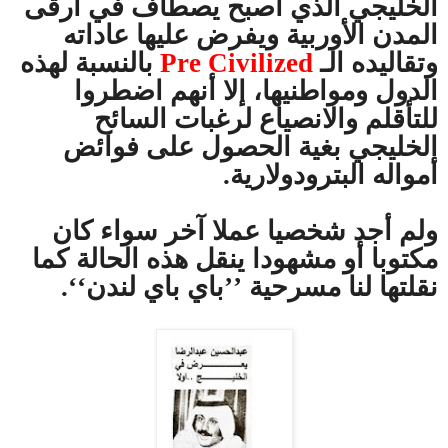
الخليجي الذي أصبح يصطاف في أرقى
المدن الأوربية ويفرض عليها عاداته
وتقاليده الـ
Pre Civilized
بالنسبة لهذه
الدول ومواطنيها، إلا أنهم اضطروا
للتأقلم والانصياع لرغبات السائح
الخليجي بغية الحصول على فوائض
أمواله البترودولارية.
ولم أجد شخصيا عملا آخر سواء كان
مكتوبا أو مشهودا ينقل هذه الحالة كما
نقلتها لنا مسرحية ’’باي باي لندن‘‘.