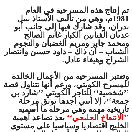
تم إنتاج هذه المسرحية في العام
1981م، وهي من تأليف الأستاذ نبيل
بدران، وقد شارك فيها إلى جانب أبو
عدنان الفنانين الكبار غانم الصالح
ومحمد جابر ومريم الغضبان والنجوم
الشباب – آن ذاك – داود حسين وانتصار
الشراح وهيفاء عادل.
وتعتبر المسرحية من الأعمال الخالدة
للمسرح الكويتي، ورغم أنها تتناول قصة
’’شخصية‘‘ للتاجر الكويتي ’’شارد بن
جمعة‘‘، إلا أنني أجدها توثق مرحلة
تاريخية مهمة وهي مرحلة ما أسميه
’’الانتفاخ الخليجي‘‘
بعد تصاعد أهمية
الخليج اقتصاديا وسياسيا على مستوى