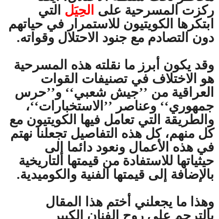
ركزت المسرحية على
الحِيَل
التي
ابتكرها الكويتيون للاستمرار في حياتهم
دون التصادم مع جنود الاحتلال وقواته.
وقد يكون أبرز ما نقلته هذه المسرحية
هو الاختلاف في تصنيفات القوات
العراقية من ’’جيش شعبي‘‘ و’’حرس
جمهوري‘‘ وعناصر ’’الاستخبارات‘‘،
والطريقة التي تعامل فيها الكويتيون مع
كل منهم، كل هذه التفاصيل تجعلنا نهتم
في هذه الأعمال ونعود دائما إلى
حيثياتها للاستفادة من قيمتها التاريخية
بالإضافة إلى قيمتها الفنية والكوميدية.
وهذا ما يجعلني أختم هذا المقال
بالترحم على روح الفنان الكبير