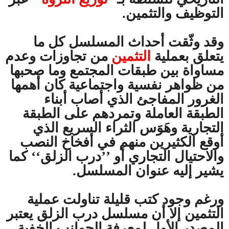
التوظيف والتثمين.
وقد وثّقت أحداث المسلسل كل ما
يتعلق بعملية
التثمين
من تجاوزات وعدم
مساواة بين طبقات المجتمع وما صحبها
من ظواهر نفسية واجتماعية كان أهمها
الغرور المفاجئ الذي أصاب أبناء
الطبقة العاملة وتمردهم على الطبقة
التجارية وهَوَس الثراء السريع الذي
أوقع الكثيرين منهم في أفخاخ النصب
والاحتيال التجاري أو ’’درب الزلق‘‘ كما
يشير إليه عنوان المسلسل.
ورغم وجود كتب قليلة تناولت عملية
التثمين إلا أن مسلسل درب الزلق يعتبر
المصدر الأول لمعرفة الجوانب الخفية