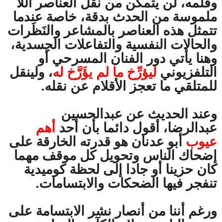
وقلمه، لن يتمكن من نقل العناصر اللا
ملموسة من الحدث بدقة، خاصة عندما
تتمثل هذه العناصر بالمشاعر والنَظَرات
والحالات النفسية والتفاعلات الجسدية،
وهنا يأتي دور الفنان المسرحي أو
التلفزيوني
ليؤرِّخ ما لم يؤَرَّخ له
، ولينقل
للمتلقي ما تعجز الأقلام عن نقله.
وعند الحديث عن عبدالحسين
عبدالرضا، أقول دائما بأن أحد
أهم
عيوب
أبو عدنان هو قدرته الخارقة على
إضحاك الناس وتحويل كل موقف مهما
كان حزينا أو جادا إلى لحظة كوميدية
تنفجر فيها الضحكات والابتسامات.
ورغم أننا من أنصار نشر الابتسامة على