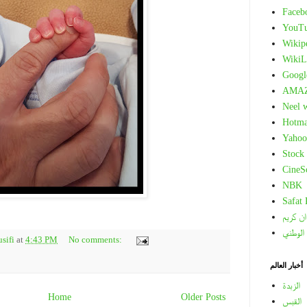
Faceb
YouT
Wikip
WikiL
Googl
AMA
Neel 
Hotma
Yahoo
Stock
CineS
NBK
Safat
ان كريم
 الوطني
sifi
at
4:43 PM
No comments:
أخبار العالم
الزبدة
Home
Older Posts
القبس