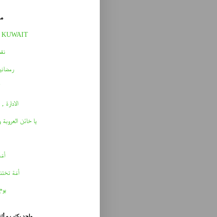
مق
 KUWAIT
نقط
رمضاني
الادارة , 
يا خائن العروبة 
أمّه 
أمّة تختن
يوم
واحد يكتب و أث