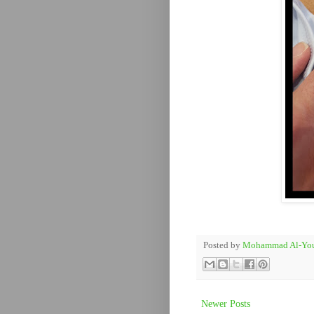
Posted by
Mohammad Al-You
Newer Posts