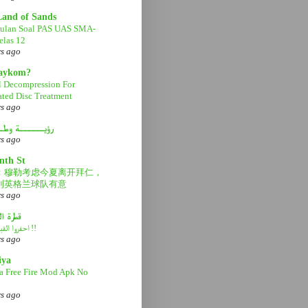
Land of Sands
ulan Soal PAS UAS SMA-
las 12
rs ago
aaykom?
l Decompression For
ated Disc Treatment
rs ago
رؤيــــــة وطـ
rs ago
nth St
：穆勒考虑今夏离开拜仁，
利英格兰球队有意
rs ago
قطرة ا
احفروا القبر عميقاً !!
rs ago
iya
a Free Fire Mod Apk No
rs ago