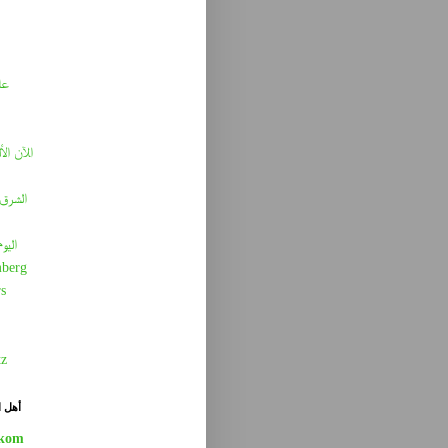
عا
الآن الأ
الشرق 
اليو
berg
s
tz
أهل ا
kom