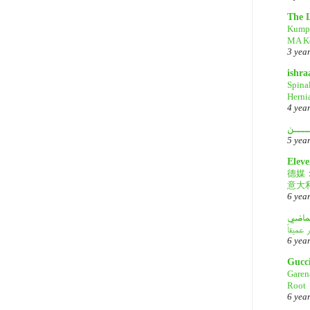
The 
Kump
MA Ke
3 yea
ishr
Spina
Herni
4 yea
ــــن
5 yea
Eleve
德媒
意大
6 yea
لماضي
6 yea
Gucc
Garen
Root
6 yea