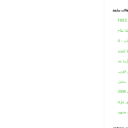
الات سابقة
FREE
ة نظام
ات - 4
لا للفتنة
أزمة بلد
و العرب
سنتين
2008
ق تطرفا
 مشهود
نين يمسحون