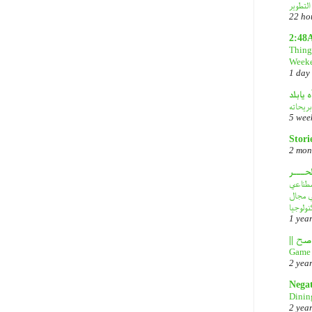
22 ho
2:48
Things
Week
1 day
ه يابلد
بريحاته
5 wee
Stori
2 mon
لحـــر
لذكاء الاصطناعي
في مجال
نولوجيا
1 yea
Game 
2 yea
Nega
Dinin
2 yea