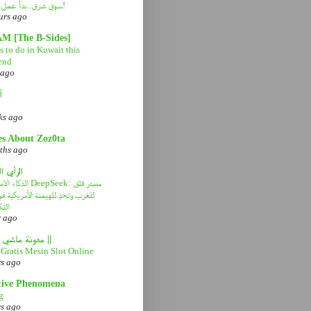
سوق شرق..بدأ عمل التطوير!
urs ago
AM [The B-Sides]
 to do in Kuwait this
end
 ago
آ
ks ago
es About Zoz0ta
ths ago
الرأي ا
ا DeepSeek: مصدر قلق
للغرب وتحدٍ للهيمنة الأمريكية 
التك
r ago
|| مدونة ماشي صح ||
Gratis Mesin Slot Online
rs ago
tive Phenomena
g
rs ago