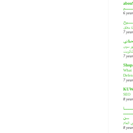
abou9o
ــــم
6 yea
ـــيح
لة مغلق
7 yea
قحطاني
هور سوى
لتكويت
7 yea
Shop
What 
Defen
7 yea
KUW
SEO
8 yea
ــــا
ـــــ
ــن
ي العام
8 yea