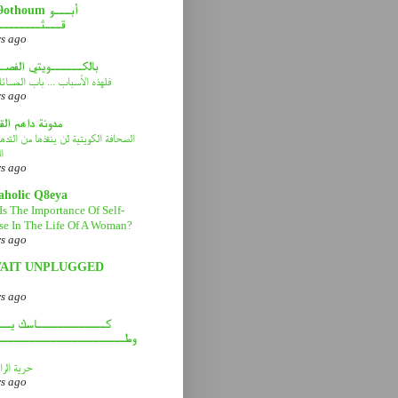
thoum أبـــو
قـــثــــــــ
rs ago
بالكــــــويتي الفصـ
فلهذه الأسباب ... باب المسائ
rs ago
مدونة داهم ال
الصحافة الكويتية لن ينقذها من التد
ا
rs ago
aholic Q8eya
Is The Importance Of Self-
se In The Life Of A Woman?
rs ago
AIT UNPLUGGED
rs ago
كـــــــــــــاسك يـــ
وطــــــــــــــــــــــــ
حرية الرا
rs ago