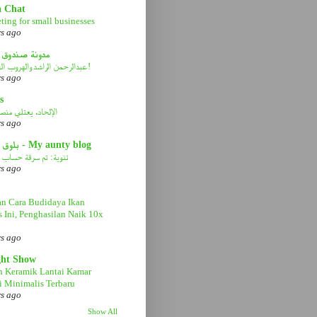
a Chat
ting for small businesses
rs ago
مدونة صندوق 
عبدالرحمن الراشد والهروب الى الأمام!
rs ago
s
الإلحاد، يعتلي منصة 
rs ago
بلوق عمتي - My aunty blog
تنوية: تم سرقة حساب ا
rs ago
n Cara Budidaya Ikan
s Ini, Penghasilan Naik 10x
rs ago
ght Show
n Keramik Lantai Kamar
 Minimalis Terbaru
rs ago
Show All