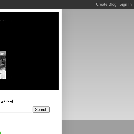
إبحث في ه
r