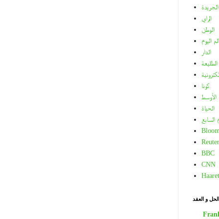
الجريدة
الراي
الوطن
لم اليوم
الدار
الطليعة
لكترونية
كونا
الأوسط
الحياة
م السابع
Bloom
Reuter
BBC
CNN
Haare
لحل و العقد
Fran