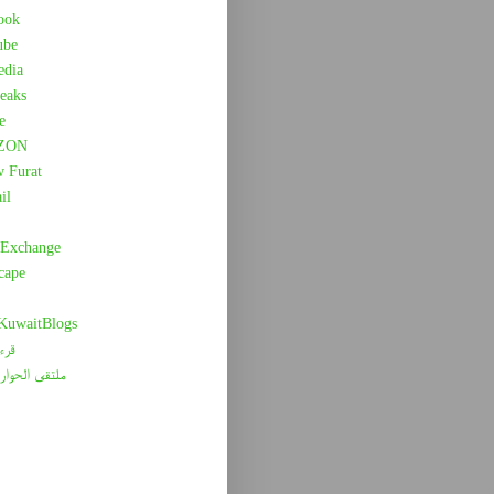
ook
ube
edia
eaks
e
ZON
w Furat
il
 Exchange
cape
 KuwaitBlogs
قرء
ملتقى الحوار