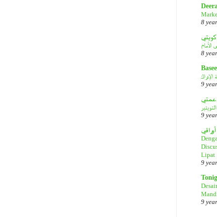
Deer
Marke
8 yea
كويتي
8 yea
Basee
الإدراك
9 yea
لتويتير
9 yea
أوراقي
Denga
Discu
Lipat
9 yea
Toni
Desai
Mandi
9 yea