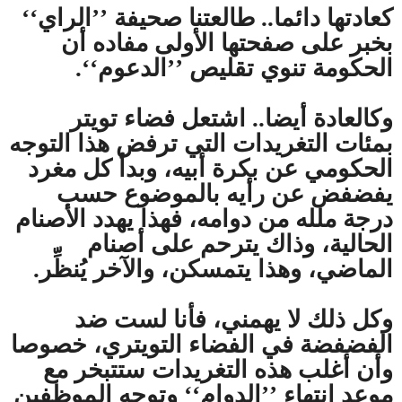
كعادتها دائما.. طالعتنا صحيفة ’’الراي‘‘
بخبر على صفحتها الأولى مفاده أن
الحكومة تنوي تقليص ’’الدعوم‘‘.
وكالعادة أيضا.. اشتعل فضاء تويتر
بمئات التغريدات التي ترفض هذا التوجه
الحكومي عن بكرة أبيه، وبدأ كل مغرد
يفضفض عن رأيه بالموضوع حسب
درجة ملله من دوامه، فهذا يهدد الأصنام
الحالية، وذاك يترحم على أصنام
الماضي، وهذا يتمسكن، والآخر يُنظِّر.
وكل ذلك لا يهمني، فأنا لست ضد
الفضفضة في الفضاء التويتري، خصوصا
وأن أغلب هذه التغريدات ستتبخر مع
موعد انتهاء ’’الدوام‘‘ وتوجه الموظفين