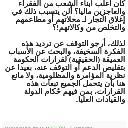
كان أغلب أبناء الشعب من الفقراء
والعاجزين ماليا؟ ألن يتسبب ذلك في
إغلاق التجار لـ محلاتهم أو مطاعمهم
والتخلص من وكالاتهم!؟
لذلك، أرجو التوقف عن ترديد هذه
الفكرة السخيفة، والبحث عن الأسباب
العميقة (الحقيقية) لقرارات الحكومة
بتقليص الدعم أو التوقف عنه، بعيدا عن
نظرية المؤامرة والمظلومية، ولا مانع
هنا بأن يتحمل الجميع تبعات هذه
القرارات، بمن فيهم حُكام الدولة
والقيادات العليا.
Mohammad Al-Yousifi
at
2:36 PM
5 comments: