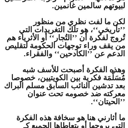
لبيوتهم سالمين غانمين.
لكن ما لفت نظري من منظور
’’تأريخي‘‘، هو تلك التغريدات التي
تُروج لفكرة أن ’’التُجار‘‘ أو الأثرياء هم
من يقف وراء توجهات الحكومة لتقليص
الدعم عن ’’الكادحين‘‘ والفقراء.
وهذه الفكرة أصبحت للأسف شبه
مُسَلَّمَة فكرية بين الكويتيين، خصوصا
بعد تدشين النائب السابق مسلم البراك
معركته ضد خصومه تحت عنوان
’’الحيتان‘‘.
ما أثارني هنا هو سخافة هذه الفكرة
التي يروجها أو يتعاطاها الجميع كـ