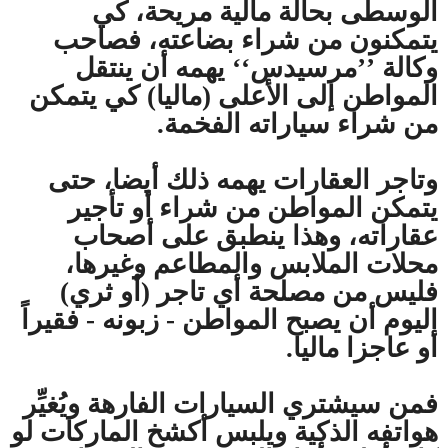
الوسطى بحالة مالية مريحة، كي
يتمكنون من شراء بضاعته، فصاحب
وكالة ’’مرسيدس‘‘ يهمه أن ينتقل
المواطن إلى الأعلى (ماليا) كي يتمكن
من شراء سياراته الفخمة.
وتاجر العقارات يهمه ذلك أيضا، حتى
يتمكن المواطن من شراء أو تأجير
عقاراته، وهذا ينطبق على أصحاب
محلات الملابس والمطاعم وغيرها،
فليس من مصلحة أي تاجر (أو ثري)
اليوم أن يصبح المواطن - زبونه - فقيراً
أو عاجزا ماليا.
فمن سيشتري السيارات الفارهة ويُغيِّر
هواتفه الذكية ويلبس أكشخ الماركات لو