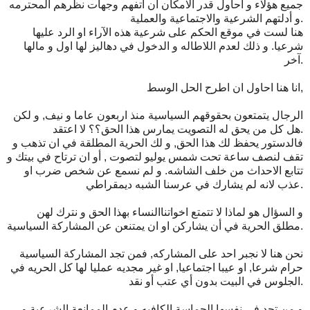
جميع هؤلاء و احاول قدر الامكان ان اتفهم وجهات نظرهم المحترمه
و أدلتهم الشرعية والاجتماعية والعملية.
هنا لست في موقع الحكم على شرعية هذه الآراء او الرد عليها
شرعيا. و ذلك لعدم اللاطاله و الدخول في دهاليز لها اول و مالها
آخر.
انا هنا احاول ان اطرح الحل الوسط,
الرجال يتمتعون بحقوقهم السياسية منذ اربعون عاما و نيف, و لكن
هل كل من يحق له التصويت يمارس هذا الحق؟؟ لا اعتقد.
فالدستور يحفظ لك هذا الحق, و لك الحرية المطلقة في ان تذهب و
تقف لنصف ساعة تحت شمس يوليو لتصوت , أو ان ترتاح في بيتك و
تتابع الاحداث من خلف الشاشه. و لم نسمع عن شخص ضرب او
عذب لانه لم يشارك في عرسنا الشبه ديمقراطي.
و السؤال هو لماذا لا تتمتع اخواتناالنساء بهذا الحق و نترك لهن
مطلق الحرية في أن يشاركن او ان يمتنعن عن المشاركة السياسية.
نحن هنا لا نجبر احد على المشاركه, فمن تجد المشاركة السياسية
حرام شرعا, او عيبا اجتماعيا, او غير مجديه عمليا لها كل الحريه في
الجلوس في البيت بدون أي عتب أو نقد.
و من تجد في نفسها الحماسة الكافيه و عدم الممانعة الشرعية و