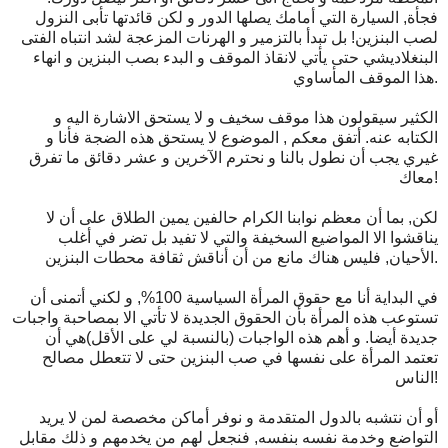
فجأة, السيارة التي أمامك يصلها الدور و لكن قائدتها تأبى النزول
لصب البنزين! بل تبدأ بالتزمير و الهرنات المزعجة لشد انتباه الفتى
البنغلاديشي حتى يأتي لانقاذ الموقف و البدء بصب البنزين و انهاء
هذا الموقف المأساوي.
الكثير سيقولون هذا موقف سخيف و لا يستحق الاشارة اليه و
الكتابه عنه. أتفق معكم , الموضوع لا يستحق هذه الضجة فأنا و
غيري يجب أن نطول بالنا و نحترم الآخرين و عشر دقائق ما تفرق
معاك!
لكن, بما أن معظم نوابنا الكرام حالفين يمين الطلاق على أن لا
يناقشوا الا المواضيع السخيفة والتي لا تفيد بل تضر في أغلب
الأحيان, فليس هناك مانع من أن أناقش ثقافة محطات البنزين.
في البداية أنا مع حقوق المرأة السياسية 100%, و لكني أتمنى أن
تستوعب هذه المرأة بأن الحقوق الجديدة لا تأتي الا بمصاحبة واجبات
جديدة أيضا. و أهم هذه الواجبات (بالنسبة لي على الأقل)هي أن
تعتمد المرأة على نفسها في صب البنزين حتى لا تتعطل مصالح
الناس!
أو أن نتشبه بالدول المتقدمة و نوفر أماكن مخصصة لمن لا يريد
التواضع وخدمة نفسه بنفسه, فنجعل لهم من يخدمهم و ذلك مقابل