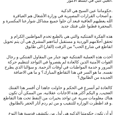
الغبي غبي في أبسط الأمور.
حكوماتنا عين السيح هي الذكية.
و أصحاب القرارات المصيرية في وزارة الأشغال هم العباقرة.
الله يعطيهم العافية فبعد أن حلوا جميع مشاكل شوارعنا المكسرة و
المحفرة فطنوا على فنتك جديد.
هذه الفكرة الفنتكيه والتي هي بالطبع تخدم المواطنين الكرام و
تحقق أحلامهم الوردية و مستقبل أبناءهم المشرق هي أن يتم تحويل
تقاطع في شارع الحب* من الزفت (القار) الى طابوق!
أخذت هذه العملية الفنتكية جهد جبار من المقاول الفنتكي و رجال
القوات الأمنية الذين كالعادة لم يقصروا في التواجد لتنظيم حركة
المرور و خدمة المواطنات في أوقات الزحمة. و سؤالنا الذي يطرح
نفسه, ما هو السر في هذا التقاطع المبارك؟ و ما هي الاضافة
الجديده من الطابوق؟
كالعادة لم أتسرع في الحكم و حاولت جاهدا أن أفسر هذا الفنتك
العجيب, و اليكم أكثر هذه الاجابات عقلانيه. من الممكن أن تكون
هناك معلومات سرية عن تواجد بحيرات من النفط تحت هذا التقاطع
و قد اظطرت الوزاره للتنقيب و من ثم ردم آثار الحفر بالطابوق.
أو أن تكون حكومتنا الذكيه هي أول من يكتشف قدسية هذا النوع