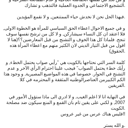
التشجيع الاجتماعي و الجدوة العملية فالتذهب و تشارك.
فبهذا الحل نحن لا نخدش حياء الممتنعين, و لا نقمع المؤيدين.
و في جميع الاحوال اعطاء الحق السياسي للمرأة هو الخطوة الاولى,
فلا اعتقد ان كل النساء سيشاركن, و لا كل من ترشح نفسها سوف
تنجح. فلماذا كل هذا الخوف و التشنج من قبل المعارضين؟؟(هنا لا
اقول من قبل التيار الديني لان الكثير منهم مع اعطاء المرأة هذه
الحقوق).
كلمة السر التي نحتاجها بالكويت هي "رأيي صواب يحتمل الخطء, و
رأيك خطء يحتمل الصواب" فيجب علينا احترام الرأي الآخر و عدم
التشنج في الحوار. خصوصا في هذه المواضيع المصيرية, و وجود هذا
الكم الكبيرمن العناصرالوطنيه المثقفة و المحترمه في كلا
الفريقين.
في النهاية انا لا اعلم الغيب, و لا ادري الى ماذا ستؤول الأمور في
2007, و لكني على يقين تام بان القمع و المنع سيكون ضد مصلحة
الكويت.
فليس هناك عرس من غير عروس!!
و الله يستر.