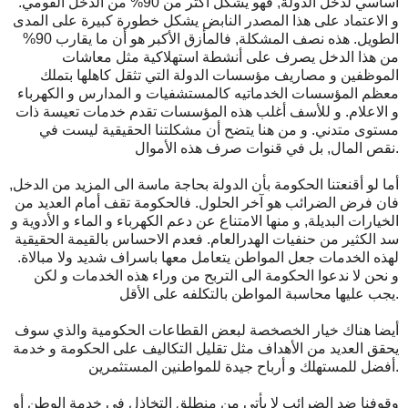
أساسي لدخل الدولة, فهو يشكل أكثر من 90% من الدخل القومي.
و الاعتماد على هذا المصدر النابض يشكل خطورة كبيرة على المدى
الطويل. هذه نصف المشكلة, فالمأزق الأكبر هو أن ما يقارب 90%
من هذا الدخل يصرف على أنشطة استهلاكية مثل معاشات
الموظفين و مصاريف مؤسسات الدولة التي تثقل كاهلها بتملك
معظم المؤسسات الخدماتيه كالمستشفيات و المدارس و الكهرباء
و الاعلام. و للأسف أغلب هذه المؤسسات تقدم خدمات تعيسة ذات
مستوى متدني. و من هنا يتضح أن مشكلتنا الحقيقية ليست في
نقص المال, بل في قنوات صرف هذه الأموال.
أما لو أقنعتنا الحكومة بأن الدولة بحاجة ماسة الى المزيد من الدخل,
فان فرض الضرائب هو آخر الحلول. فالحكومة تقف أمام العديد من
الخيارات البديلة, و منها الامتناع عن دعم الكهرباء و الماء و الأدوية و
سد الكثير من حنفيات الهدرالعام. فعدم الاحساس بالقيمة الحقيقية
لهذه الخدمات جعل المواطن يتعامل معها باسراف شديد ولا مبالاة.
و نحن لا ندعوا الحكومة الى التربح من وراء هذه الخدمات و لكن
يجب عليها محاسبة المواطن بالتكلفه على الأقل.
أيضا هناك خيار الخصخصة لبعض القطاعات الحكومية والذي سوف
يحقق العديد من الأهداف مثل تقليل التكاليف على الحكومة و خدمة
أفضل للمستهلك و أرباح جيدة للمواطنين المستثمرين.
وقوفنا ضد الضرائب لا يأتي من منطلق التخاذل في خدمة الوطن أو