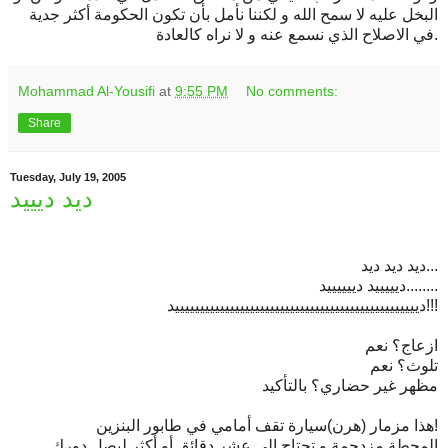
البخل عليه لا سمح الله و لكننا نأمل بأن تكون الحكومة أكثر جدية
في الاصلاح الذي نسمع عنه و لا نراه كالعادة.
Mohammad Al-Yousifi
at
9:55 PM
No comments:
Share
Tuesday, July 19, 2005
ديد ديييد
ديد ديد ديد...
ديييييد دييييييد........
ديييييييييييييييييييييييييييييييييييييييييييييييييد!!!
ازعاج؟ نعم
تلوث؟ نعم
مظهر غير حضاري؟ بالتأكيد
هذا مزمار (هرن)سيارة تقف أمامي في طابور البنزين!
المحطة مزدحمة و تحتاج الى عشر دقائق أو أكثر ليصل دورك.