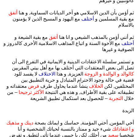
كالوثنيين و غيرهم
ثم أؤمن بأن الدين الاسلامي هو آخر الديانات السماوية, و هنا
أتفق
مع بقية المسلمين و
أختلف
مع اليهود و المسيح الذين لا يؤمنون
بالاسلام
ثم أنني أؤمن بالمذهب الشيعي و انا هنا
أتفق
مع بقية الشيعة و
أختلف
مع الأخوة السنة و اتباع المذاهب الاسلامية الأخرى كالدروز و
الصوفية و غيرها
و تستمر سلسلة الاعتقادات الدينية و الايمانية في التفرع الى أن
تصل الى بعض المعتقدات التي أختلف بها مع أهل بيتي المقربين
كالوالد و الوالدة و الزوجة
العزيزة, و هذا
الاختلاف
لا يفسد للود
قضية في حالة وجود الاحترام المتبادل و حرية التطبيق بين
المختلفين, لكن
الخلاف
ينشأ عندما يحاول طرف
فرض
معتقداته و
تطبيقاته على بقية الأطراف, و هذه هي النتيجة
الأكثر ترجيحا
– من
خلال
التجربة
– للحصول بعد استكمال تطبيق الشريعة
الزبدة
أخي المؤمن, أختي المؤمنة, حماسك و ايمانك بصحة
دينك و مذهبك
و اعتقاداتك
شيء جيد و ممتاز بالنسبة لحياتك الشخصية و أنا
شخصيا
سعيد
من أجلك, لكن يا حبيبي عندما تأتي لتطبق و تفرض