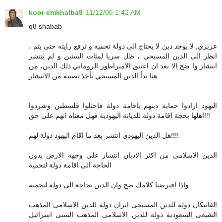
koor emkhalba9
11/12/06 1:42 AM
q8 shabab
عزيزي, لا يوجد دين لا يحتاج الى دولة تحميه و ترفع رايته حتى يتم ،
انظر الى الدين المسيحي ، ظل سريا لمئات السنين و لم ينتشر
انتشار وا ضح الا بعد ان اعتنق الامبراطور الروماني ذلك الدين، من
هنا بدأ الدين المسيحي يأخذ نصيبه من الانتشار
اليهود ارادوا حماية دينهم باقامة دولة فاحتلوا فلسطين وشردوا
اهلها بحجة اقامة دولة للديانة اليهودية فهل معناه انهم على حق!!!
هل الدين اليهودى انتشر بعد ما اقام اليهود دولة لهم!!!!
الدين الاسلامى من اكثر الاديان انتشار على وجهه الارض بدون
الحاجة الى اقامة دولة لتحمية
واذا افترضنا كلامك صح وان الدين بحاجة الى دولة لتحمية
الفاتيكان دولة للدين المسيحى ايران دولة للدين الاسلامى المذهب
الشيعى السعودية دولة للدين الاسلامى المذهب السنى اسرائيل