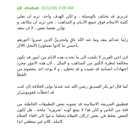
q8_shabab
10/12/06 9:00 AM
عزيزي قد نختلف بالوسيلة ، و لكن الهدف واحد، نريد ان نعلي
كلمة الاسلام فوق جميع الأديان و المذاهب ، نحن نريد ان نتكاتف و
نؤازر بعضنا بعض ، لا ان ننتقد
ز(ما عندكم ينفد وما عند الله باقٍ ولنجزينَّ الذين صبروا أجورهم
بأحسن ما كانوا يعملون) (النحل 96)ز
اذن اخي العزيز لا تلتفت الى ما يحدث هذه الايام من امور قد تكون
مخالفة لنظرة الكثير من المذاهب و الملل ، لان هذه الامور مجرد
اجتهادات انسانية قد تصيب و قد تخطئ ، و لا يوجد احد معصوم من
الخطأ
كما قال ابو بكر الصديق رضي الله عنه عندما تولى الخلافة (ان كنت
قد اخطأت فقوموني)ز
فتطبيق الشريعة الاسلامية قد تشوبه بعض التطبيقات الخاطئة من
قلة من الناس و لكن هذا لا يمنع كونه "ضرورة" ملحة ، هل لكون
البعض يغلط في بعض اركان الصلاة يجعلنا ندعوا الى الغاء الصلاة
كاملة، كلام غير منطقي ابدا