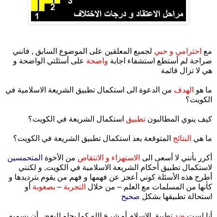
مع
احترامي و حبي
لجميع المعلقين على الموضوع السابق , فانني
صراحة لم أستطع استشفاء اجابة
واضحة
على أسئلتي الواضحة و
هي لا تزال قائمة
ما هو
الهدف
من الدعوة الى استكمال تطبيق الشريعة الاسلامية في
الكويت؟
كيف ينوي المطالبون
تطبيق
استكمال الشريعة في الكويت؟
ما هي
النتائج
المتوقعة بعد استكمال تطبيق الشريعة في الكويت؟
أكرر بأنني لا أسعى الى
الاستهزاء و الانتقاص
من الأخوة
المتحمسين
لاستكمال تطبيق أحكام الشريعة الاسلامية في الكويت, و لكنني
أطرح هذه الأسئلة كوني أعجز عن فهمها و فهم من يقوم بترديدها و
كأنها من المسلمات مع العلم – من خلال
التجربة
–
بصعوبة
أو
استحالة تطبيقها بشكل
صحيح
أنا لست
ضد
تطبيق الاسلام أو شرع الله كما يحلو للبعض أن يسميه,