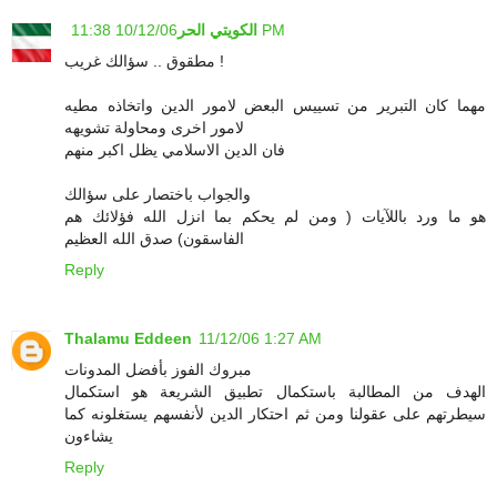
10/12/06 11:38 PM
الكويتي الحر
مطقوق .. سؤالك غريب !
مهما كان التبرير من تسييس البعض لامور الدين واتخاذه مطيه
لامور اخرى ومحاولة تشويهه
فان الدين الاسلامي يظل اكبر منهم
والجواب باختصار على سؤالك
هو ما ورد باللآيات ( ومن لم يحكم بما انزل الله فؤلائك هم
الفاسقون) صدق الله العظيم
Reply
Thalamu Eddeen
11/12/06 1:27 AM
مبروك الفوز بأفضل المدونات
الهدف من المطالبة باستكمال تطبيق الشريعة هو استكمال
سيطرتهم على عقولنا ومن ثم احتكار الدين لأنفسهم يستغلونه كما
يشاءون
Reply