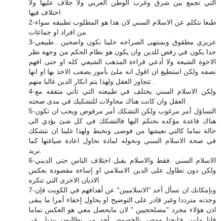
التي تجمع بين شرق وغرب الوطن العربي ولا خلاف عليها ولا
اختلاف فيها
2-طبعا نتكلم عن الاسلام السني لان هذا هو المطلوب تطبيقه سواء
من افراد او جماعات
3-عزيزي مطقوق وبمنتهى الصراحه خلينا نكون واضحين ..طبيعي
جدا يكون في رفض للدين وان يكون هو نظام الحكم من وجهة نظر
الاخوة الشيعة ولا أدعي قراءة المذهب الشيعي كله او حتى افهم
نصفه ولكن استطيع ان اقول انه ملئ بأمور يصعب الاخذ بها او انها
تتجاوز العقل ولهذا يتم انكار الدين غالبا منهم .
4-ولكن الاسلام السني يختلف في طبيعته التي تأتي متفقه مع
العقل وان كانت هناك محاولات للتشكيك في مدى صحته
5-التساؤل أمر مرغوب ولكن التشكك أمر مرفوض ويجب ان تكون
هناك قاعدة مؤكده نحتكم اليها فالتشكك في كل شئ يؤدي الى
حالة تماما كالتي نعيشها من فوضى وتخبط ولهذا علينا ان نتشكك
في صحة الاسلام السني ونحوله لمادة نحاول اعادة صياغتها كما
نريد.
6-الاسلام السني .فقط والاسلام يقبل اختلاف الناس حتى الديني
ولكن دون تطاول على الدين الاسلامي او إساءة مقصودة بعكس
الاديان الاخرى التي تنكره
7-وبإمكانك ان تسأل أحد "الاسلاميين" عن أهدافهم في الكويت فإن
وجدته مترددا وغير قادر على التوضيح او يحاول إخفاء أمرا ما يبقى
اذن هؤلاء مجرد "مصلحجيين " لان مايحصل معي هو العكس تماما
فانا مابين خليجنا ومصر بالخصوص أجد من يطالبون ببديل عن