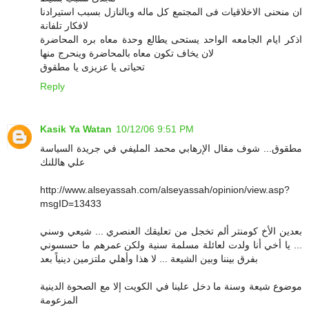
ان منحنى الاخلاقيات فى المجتمع كل ماله وبالنازل بسبب استيرادنا
لافكار تلفانة
اذكر ايام الجامعه الواحد يستحى يطالع وحدة معاه بره المحاضرة
لان يخاف تكون معاه بالمحاضرة وينحرج منها
تحياتى يا عزيزى يا مطقوق
Reply
Kasik Ya Watan
10/12/06 9:51 PM
مطقوق... شوف مقال الإرهابي محمد المليفي في جريدة السياسة
علي هاللنك
http://www.alseyassah.com/alseyassah/opinion/view.asp?
msgID=13433
بعدين الأخ كومنتر ألم تخجل من تعليقك العنصري ... شيعي وسني
... يا أخي أنا ولدت لعائلة مسلمة سنية ولكن عمرهم ما حسسوني
بفرق بيننا وبين الشيعة ... لا هذا وأهلي ملتزمين دينياً بعد
موضوع شيعة وسنة ما دخل علينا في الكويت إلا مع الصحوة الدينية
المزعومة