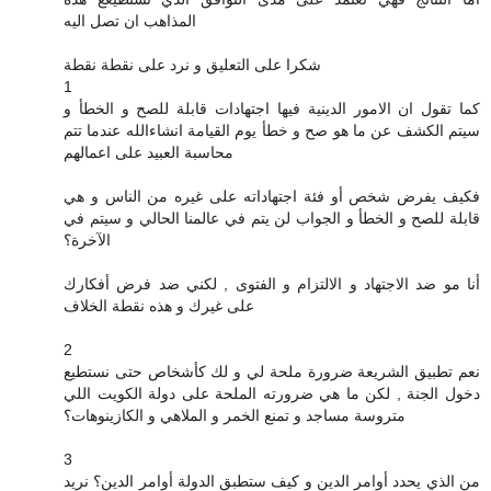
المذاهب ان تصل اليه
شكرا على التعليق و نرد على نقطة نقطة
1
كما تقول ان الامور الدينية فيها اجتهادات قابلة للصح و الخطأ و
سيتم الكشف عن ما هو صح و خطأ يوم القيامة انشاءالله عندما تتم
محاسبة العبيد على اعمالهم
فكيف يفرض شخص أو فئة اجتهاداته على غيره من الناس و هي
قابلة للصح و الخطأ و الجواب لن يتم في عالمنا الحالي و سيتم في
الآخرة؟
أنا مو ضد الاجتهاد و الالتزام و الفتوى , لكني ضد فرض أفكارك
على غيرك و هذه نقطة الخلاف
2
نعم تطبيق الشريعة ضرورة ملحة لي و لك كأشخاص حتى نستطيع
دخول الجنة , لكن ما هي ضرورته الملحة على دولة الكويت اللي
متروسة مساجد و تمنع الخمر و الملاهي و الكازينوهات؟
3
من الذي يحدد أوامر الدين و كيف ستطبق الدولة أوامر الدين؟ نريد