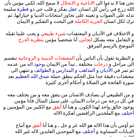
نحن هنا لا ندعوا الى
الاباحية و الانحلال
لا سمح الله, لكني مؤمن بأن
الله زرع في رأس كل انسان
عقل
يفكر و قلب حي ذو
فطرة
سليمة
تدله على الصواب و تعينه على تجاوز امتحانات الدنيا و خياراتها, ثم
ترك لكل انسان
الحرية الكاملة
في البحث و التفكير و الايمان
و الاختلاف في الأديان و المعتقدات
شيء طبيعي
و يجب علينا تقبله
و التعامل معه بشكل
ايجابي
, أنا شخصيا مؤمن
بنظرية الدرج
الموضح بالرسم المرفق
و النظرية تقول بأن الناس بأن
المعتقدات الدينية و الروحانية
تنقسم
الى مراحل و
درجات
مختلفة , تبدأ من الايمان
بوجود اله
من عدمه
ثم تمر في
الأديان و المذاهب و المدارس و الطوائف
و تنتهي الى
معتقدات دقيقة جدا مثل الحكم بنطق جملة
صدق الله العظيم
بعد
سورة الفاتحة في الصلاة و أحكام أخرى كثيرة
و من الطبيعي أن يصادف الانسان من يتفق معه و من يختلف معه
في كل درجة من درجات الايمان, على سبيل المثال فأنا مؤمن
بوجود خالق واحد لهذا الكون, و هنا أنا
أتفق
مع الكثير من المؤمنين و
أختلف
مع الملحدين الرافضين لفكرة الاله
ثم أؤمن بأن هذا الاله هو الله عز و جل , و هنا أنا
أتفق
مع أتباع
الديانات السماوية و
أختلف
مع الموحدين العابدين لاله غير الله