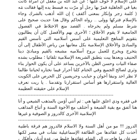
على الإسلام لا خوف عليها ؛ عن عبد الله بن مغفل أن امرأة كانت
بغيا في الجاهلية فمرّ بها رجل أو مرّت به فبسط يده إليها فقالت مَه
( كلمة زجر وإنكار بمعنى أكفف ) إن الله أذهب بالشرك وجاء
بالإسلام فتركها وولى .. رواه الحاكم وقال هذا حديث صحيح على
شرط مسلم ولم يخرجاه . القصد منع الاختلاط في الفصول
الجامعية لا يقوم الأخلاق ؛ الأحرى بهم والأفضل كان أن يطالبون
بتقويم المناهج التعليمية على أسس أسلاميه التي تأسس القيم
والمبادئ والأخلاق الإسلامية بكل معانيها من رياض الأطفال إلى أن
يتخرج ويخرج للعمل بروح أسلاميه مشبعه بالقيم ومبادئ دينا
الحنيف وبعدها يبت بتطبق الشريعة الإسلامية تلقائيا ؛ مطلوب بشده
صفاء النيات وحسن الظن بالآخرين يساعد على أن يكون الحوار بناء
وثري لصالح الجميع وفي الختام كلنا أحرار فيما نختاره لحياتنا طالما
لا نظر احد ونبقا أخوان و حبايب وحريصين كل الحرص على الكويت
الغالية واستقرارها هو أساس استقرارنا وتقدمنا . يا ريت نعرف
الإسلام على حقيقته العظيمة
-------------------------------------------------------------
في فقره ودي اعلق عليها هي : ثم أنني أؤمن بالمذهب الشيعي و أنا
هنا أتفق مع بقية الشيعة و أختلف مع الأخوة السنة و أتباع المذاهب
الإسلامية الأخرى كالدروز و الصوفية و غيرها
----------------------------------
الدروز !!! مو من أهل السنة ولا الاسلام فالدروز هم فرقة باطنية
أخذت كل عقائدها من الطائفة الإسماعيلية نشأت في مصر لكنها
سرعان ما هاجرت إلى الشام عقائدها خليط من عدة أديان وأفكار ،