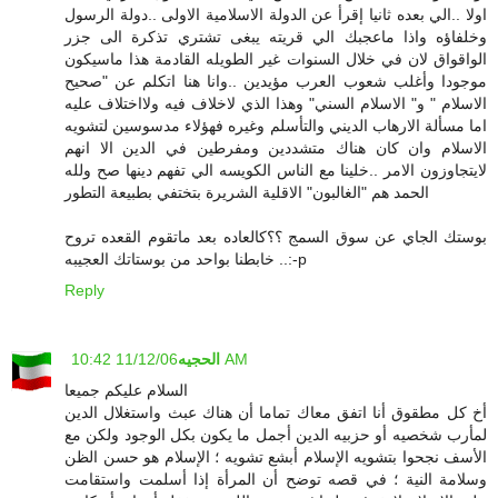
اولا ..الي بعده ثانيا إقرأ عن الدولة الاسلامية الاولى ..دولة الرسول
وخلفاؤه واذا ماعجبك الي قريته يبغى تشتري تذكرة الى جزر
الواقواق لان في خلال السنوات غير الطويله القادمة هذا ماسيكون
موجودا وأغلب شعوب العرب مؤيدين ..وانا هنا اتكلم عن "صحيح
الاسلام " و" الاسلام السني" وهذا الذي لاخلاف فيه ولااختلاف عليه
اما مسألة الارهاب الديني والتأسلم وغيره فهؤلاء مدسوسين لتشويه
الاسلام وان كان هناك متشددين ومفرطين في الدين الا انهم
لايتجاوزون الامر ..خلينا مع الناس الكويسه الي تفهم دينها صح ولله
الحمد هم "الغالبون" الاقلية الشريرة بتختفي بطبيعة التطور
بوستك الجاي عن سوق السمج ؟؟كالعاده بعد ماتقوم القعده تروح
خابطنا بواحد من بوستاتك العجيبه ..:-p
Reply
11/12/06 10:42 AM
الحجيه
السلام عليكم جميعا
أخ كل مطقوق أنا اتفق معاك تماما أن هناك عبث واستغلال الدين
لمأرب شخصيه أو حزبيه الدين أجمل ما يكون بكل الوجود ولكن مع
الأسف نجحوا بتشويه الإسلام أبشع تشويه ؛ الإسلام هو حسن الظن
وسلامة النية ؛ في قصه توضح أن المرأة إذا أسلمت واستقامت