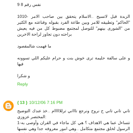
9 نفس رقم 8
1010- الزبدة قبل لاتسيح ..الاسلام يتحقق بين صاحب الامر
"الحاكم" وتطبيقه للامر وبين طاعة الفرد بقبوله وقناعته مع الكثير
من "الشورى بينهم" للتوصل لمجتمع مضبوط كل من فيه يعيش
براحته دون تجاوز لراحة الاخرين
ما فهمت شالمقصود
و على سالفة حليمة ترى خوش بنت و حرام عليكم اللي تسوونه
فيها
و شكرا
Reply
{ 13 }
10/12/06 7:16 PM
تاني تاني تاني ح نروح ونرجع تاااني ترللااااام ..خذ عندك التوضيح
المختصر عزوزي:
1-تتساءل عما هي الاهداف ؟ هي كل ماجاء في القران وأوصى به
الرسول لخلق مجتمع متكامل ..وهي امور معروفه جدا وهي نفسها