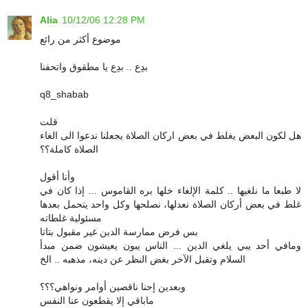
Alia
10/12/06 12:28 PM
موضوع أكثر من رائع
بدِع .. بدِع يا مطقوق واتحفنا
q8_shabab
قلت
هل لكون البعض يغلط في بعض اركان الصلاة يجعلنا ندعوا الى الغاء
الصلاة كاملة؟؟
وأنا أقول
لا طبعا ما نلغيها .. كلمة الإلغاء خلها بره القاموس ... إذا كان في
غلط في بعض أركان الصلاة نعدلها، نصلحها وكل واحد يتحمل بعدها
مسئولية غلطاته
بس فرض ممارسة الدين غير مقبول بتاتا
ومافي أحد يبي يلغي الدين ... الناس يبون يعيشون ضمن مبدأ
السلام وتقبل الآخر بغض النظر عن دينه، مذهبه .. الخ
وبعدين إحنا ناقصين أوامر ونواهي؟؟؟
ماباقي إلا يقطعون عنا النفس