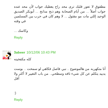
مطقوق لا تعور قلبك ترى محد راح يعطيك جواب لأن محد عنده
جواب أصلاً ... من أيام الصحابة وهم ذبح مذابح ... أبوبكر الصديق
الوحيد إللي مات مو مقتول ... لا وهم كان في حرب بين المسلمين
في وقته
... وكاسك
Reply
3abeer
10/12/06 10:43 PM
كله مكفخينه
أنا متكهربه من هالموضوع .. نبي فاصل فكاهي لو سمحت .. بوست
يدييد يتكلم عن كل شيء تافه وسطحي.. من باب التغيير لا أكثر ولا
أقل
:)
Reply