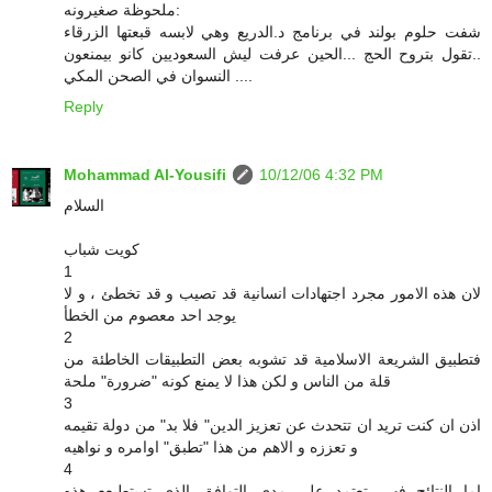
ملحوظة صغيرونه:
شفت حلوم بولند في برنامج د.الدريع وهي لابسه قبعتها الزرقاء
..تقول بتروح الحج ...الحين عرفت ليش السعوديين كانو بيمنعون
النسوان في الصحن المكي ....
Reply
Mohammad Al-Yousifi
10/12/06 4:32 PM
السلام
كويت شباب
1
لان هذه الامور مجرد اجتهادات انسانية قد تصيب و قد تخطئ ، و لا
يوجد احد معصوم من الخطأ
2
فتطبيق الشريعة الاسلامية قد تشوبه بعض التطبيقات الخاطئة من
قلة من الناس و لكن هذا لا يمنع كونه "ضرورة" ملحة
3
اذن ان كنت تريد ان تتحدث عن تعزيز الدين" فلا بد" من دولة تقيمه
و تعززه و الاهم من هذا "تطبق" اوامره و نواهيه
4
اما النتائج فهي تعتمد على مدى التوافق الذي تستطيعع هذه