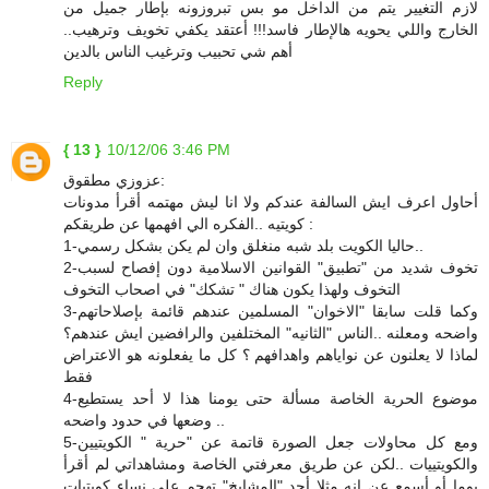
لازم التغيير يتم من الداخل مو بس تبروزونه بإطار جميل من
الخارج واللي يحويه هالإطار فاسد!!! أعتقد يكفي تخويف وترهيب..
أهم شي تحبيب وترغيب الناس بالدين
Reply
{ 13 }
10/12/06 3:46 PM
عزوزي مطقوق:
أحاول اعرف ايش السالفة عندكم ولا انا ليش مهتمه أقرأ مدونات
كويتيه ..الفكره الي افهمها عن طريقكم :
1-حاليا الكويت بلد شبه منغلق وان لم يكن بشكل رسمي..
2-تخوف شديد من "تطبيق" القوانين الاسلامية دون إفصاح لسبب
التخوف ولهذا يكون هناك " تشكك" في اصحاب التخوف
3-وكما قلت سابقا "الاخوان" المسلمين عندهم قائمة بإصلاحاتهم
واضحه ومعلنه ..الناس "الثانيه" المختلفين والرافضين ايش عندهم؟
لماذا لا يعلنون عن نواياهم واهدافهم ؟ كل ما يفعلونه هو الاعتراض
فقط
4-موضوع الحرية الخاصة مسألة حتى يومنا هذا لا أحد يستطيع
وضعها في حدود واضحه ..
5-ومع كل محاولات جعل الصورة قاتمة عن "حرية " الكويتيين
والكويتييات ..لكن عن طريق معرفتي الخاصة ومشاهداتي لم أقرأ
يوما أو أسمع عن انه مثلا أحد "المشايخ" تهجم على نساء كويتيات