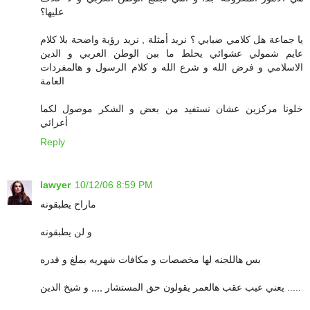
عليها؟
يا جماعة هل كلامي ضبابي ؟ نريد أمثلة , نريد رؤية واضحة بلا كلام
عايم شمولي عشوائي يحلط ما بين الوطن العربي و الدين
الاسلامي و فرض الله و شرع الله و كلام الرسول و هالمفردات
العامة
خلونا مركزين عشان نستفيد من بعض و الشكر موصول لكما
أعزائي
Reply
lawyer
10/12/06 8:59 PM
ماراح يطبقونه
و لن يطبقونه
بس هاللجنه لها مخصصات و مكافات شهريه بملغ و قدره
يعني عيب عقب هالعمر يقولون حق المستشار ,,,, و شيخ الدين .....