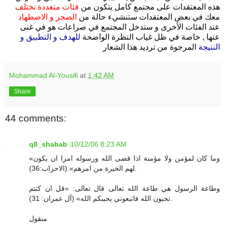
هذه المعتقدات على مجتمع كامل يتكون من
فئات متعددة تختلف
معك في بعض المعتقدات ستنشيء حالة من
الضجر و الاضطهاد
عند الفئات الأخرى و ستدخل المجتمع في صراعات هو في غنى
عنها , خاصة في ظل غياب النظرة الواضحة
للهدف و التطبيق و
النتيجة
المرجوة من ترديد هذا الشعار
Mohammad Al-Yousifi
at
1:42 AM
Share
44 comments:
q8_shabab
10/12/06 8:23 AM
«وما كان لمؤمن ولا مؤمنة اذا قضى الله ورسوله امرا ان يكون
لهم الخيرة من امرهم».(الاحزاب:36).
وطاعة الرسول هي طاعة الله تعالى قال تعالى: «قل ان كنتم
تحبون الله فاتبعوني يحببكم الله» (آل عمران: 31).
منقول