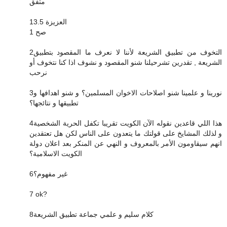
متفق
العزيزة 13.5
1 صح
2التخوف من تطبيق الشريعة لأننا لا نعرف ما المقصود بتطبيق
الشريعة , تقدرين تشرحيلنا شنو المقصود و نشوف اذا كنا نتخوف أو
نرحب
3نورينا و علمينا شنو اصلاحات الاخوان المسلمين؟ و شنو اهدافها و
تطبيقها و نتائجها؟
4هذا اللي قاعدين نقوله الآن الكويت تقريبا تكفل الحرية الشخصية
و لذلك المشايخ على قولتك ما يتعدون على الناس لكن هل تعتقدين
انهم سيقاومون الأمر بالمعروف و النهي عن المنكر بعد اعلان دولة
الكويت الاسلامية؟
6غير مفهوم؟
7 ok?
8كلام سليم و علمي جماعة تطبيق الشريعة