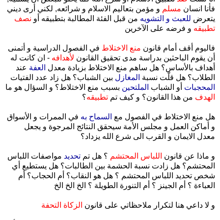
فأنا انسان
مسلم
و مؤمن بتعاليم الاسلام و شرائعه, لكني أرى ديني
يتعرض
للعبث و التشويه
من قبل الفئة المطالبة بتطبيقه أو
نصف
تطبيقه
و فرضه على الآخرين
فاليوم أقف أمام قانون
منع الاختلاط
في الفصول الدراسية و أتمنى
أن يقوم الباحثين بدراسة مدى تحقيق القانون
لأهدافه
- ان كانت له
أهداف بالأساس؟ هل ساهم منع الاختلاط بزيادة معدل
العفة
عند
الطلاب؟ هل قلّت نسبة
المغازل
بين الشباب؟ هل زاد عدد الفتيات
المحجبات
أو الشباب
الملتحين
بسبب منع الاختلاط؟ و السؤال هو ما
الهدف
من هذا القانون؟ و كيف تم
تطبيقه
؟
هل منع الاختلاط في الفصول مع
السماح به
في الممرات و الأسواق
و أماكن العمل و مجلس الأمة سيحقق النتائج المرجوة و يجعل
معدل الايمان و القرب الى شرع الله يزداد؟
و ماذا عن قانون
اللباس المحتشم
؟ هل تم
تحديد
مواصفات اللباس
المحتشم؟ هل زادت نسبة الحشمة بين الطالبات؟ هل يستطيع أي
شخص تحديد اللباس المحتشم ؟ هل هو النقاب؟ أم الحجاب؟ أم
العباءة ؟ أم الجينز ؟ أم التنورة الطويلة ؟ الخ الخ الخ
و لا داعي هنا لتكرار ملاحظاتي على قانون
الزكاة التحفة