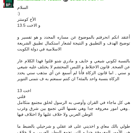
السلام
:)
الأخ كومنتر
و الاخت 13.5
أعتقد انكم انحرفتم بالموضوع عن مساره المحدد و هو تفسير و
توضيح الهدف و التطبيق و النتيجة لشعار استكمال تطبيق الشريعة
الاسلامية في دولة الكويت
بالنسبة لكوني شيعي و خايف و مادري شنو قلتوا فهذا الكلام عار
عن الصحة, قانون الاختلاط و اللبس المحتشم لا يختلف عليه شيعي
و سني , اما قانون الزكاة فأنا لم أسمع عن أي مذهب سني يحدد
الزكاة بنسبة واحد بالمئة؟ ان كنتم سمعتم به ف نتمنى التنوير
اخت 13
قلتي
هي كل ماجاء في القران وأوصى به الرسول لخلق مجتمع متكامل
..وهي امور معروفه جدا وهي نفسها التي تجمع بين شرق وغرب
الوطن العربي ولا خلاف عليها ولا اختلاف فيها
طولي بالك معاي و اخذيني على قد عقلي و شرحيلي بالضبط ما
هي الأمور المعروفة جدا و التي تجمع الوطن العربي و لا خلاف