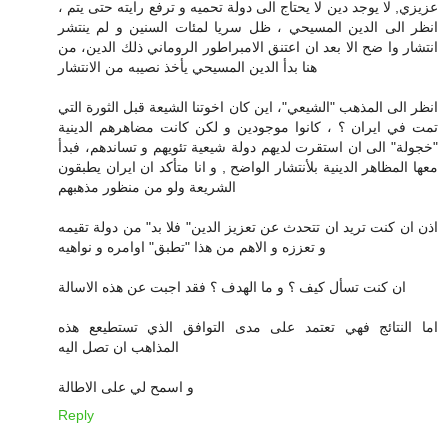
عزيزي, لا يوجد دين لا يحتاج الى دولة تحميه و ترفع رايته حتى يتم ،
انظر الى الدين المسيحي ، ظل سريا لمئات السنين و لم ينتشر
انتشار وا ضح الا بعد ان اعتنق الامبراطور الروماني ذلك الدين، من
هنا بدأ الدين المسيحي يأخذ نصيبه من الانتشار
انظر الى المذهب "الشيعي"، اين كان اخوتنا الشيعة قبل الثورة التي
تمت في ايران ؟ ، كانوا موجودين و لكن كانت مضاهرهم الدينية
"خجولة" الى ان استقرت لديهم دولة شيعية تئويهم و تساندهم، فبدأ
معها المظاهر الدينية بلأنتشار الواضح , و انا متأكد ان ايران يطبقون
الشريعة ولو من منظور مذهبهم
اذن ان كنت تريد ان تتحدث عن تعزيز الدين" فلا بد" من دولة تقيمه
و تعززه و الاهم من هذا "تطبق" اوامره و نواهيه
ان كنت تسأل كيف ؟ و ما الهدف ؟ فقد اجبت عن هذه الاسالة
اما النتائج فهي تعتمد على مدى التوافق الذي تستطيعع هذه
المذاهب ان تصل اليه
و اسمح لي على الاطالة
Reply