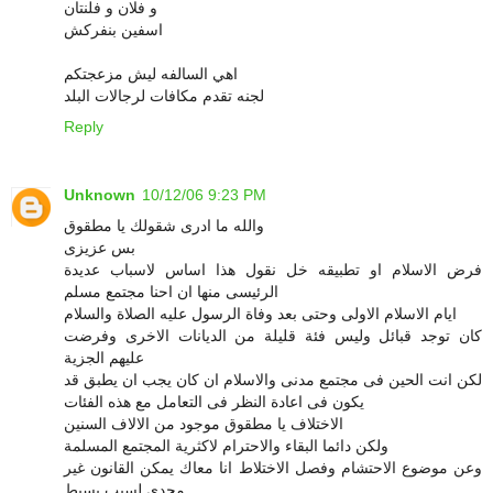
و فلان و فلنتان
اسفين بنفركش
اهي السالفه ليش مزعجتكم
لجنه تقدم مكافات لرجالات البلد
Reply
Unknown
10/12/06 9:23 PM
والله ما ادرى شقولك يا مطقوق
بس عزيزى
فرض الاسلام او تطبيقه خل نقول هذا اساس لاسباب عديدة
الرئيسى منها ان احنا مجتمع مسلم
ايام الاسلام الاولى وحتى بعد وفاة الرسول عليه الصلاة والسلام
كان توجد قبائل وليس فئة قليلة من الديانات الاخرى وفرضت
عليهم الجزية
لكن انت الحين فى مجتمع مدنى والاسلام ان كان يجب ان يطبق قد
يكون فى اعادة النظر فى التعامل مع هذه الفئات
الاختلاف يا مطقوق موجود من الالاف السنين
ولكن دائما البقاء والاحترام لاكثرية المجتمع المسلمة
وعن موضوع الاحتشام وفصل الاختلاط انا معاك يمكن القانون غير
مجدى لسبب بسيط