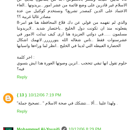
الاسلام غير قادرين على وضع قائمة من عشر امور ..يريدونها ..الغاء
الاعتماد على الدين كمصدر تشريع؟ ونستخدم كوكتيل من عدة
مصادر غالبا غربية ؟؟
8-والذي لم تفهمه من قولي عن دك قلاع المحافظة هنا هو امر
يفعلونه منذ ان تكونت دول الخليج ..باختصار شديد ..لايريدوننا
مسلمون ......في دولتي العزيزة هنا ارى كيف تبدلت الامور في
عشرسنوات فقط ..ناس شغاله الله ينوررررر..لاتهمك اشكال
الحضارة العبيطه التي لدينا في الخليج ..انظر لما وراءها واسبابها
اخر كلمة :
حلوم تقول انها تبقي تتحجب ..انزين وصوتها العورة هذا ايش بتسوي
فيه؟
Reply
{ 13 }
10/12/06 7:19 PM
"ولهذا علينا ...ألا ...نتشكك في صحة الاسلام " ..تصحيح جملة .
Reply
Mohammad Al-Yousifi
10/12/06 8:29 PM