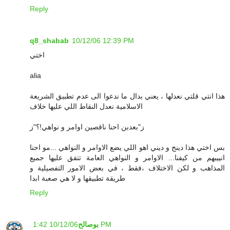
Reply
q8_shabab
10/12/06 12:39 PM
اختي
alia
هذا انتي قلتي نعدلها ، يعني بدال ما ندعوا الى عدم تطبيق الشريعة
الاسلامية نعدل النقاط اللي عليها خلاف
ز"بعدبن احنا ناقصين اوامر و نواهي!؟"ز
بس اختي هذا دينج و ديني اهو اللي يضع الاوامر و النواهي ...مو احنا
انييبهم من كيفنا... الاوامر و النواهي العامة تتفق عليها جميع
المذاهب و لكن الاختلاف ،فقط ، في بعض الامور التفصيلية و
طريقة تطبيقها و لا هي صعبة ابدا
Reply
10/12/06 1:42 PM
بوصالح