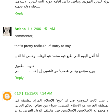
دولة للدين اليهودى ومافى داعى اقامة دولة ثانية للدين الاسلامى
فلة دولة تحمية....
Reply
Arfana
11/12/06 1:51 AM
commentor,
that's pretty rediculous! sorry to say.
أنا ألعن اليوم اللي طلع فيه محمد عبدالوهاب وخبص لنا الدنيا
حبوب مطقوق
يبون مجتمع وهابي غصب! مو فاهمين إن إحنا مااااااااا نبي
Reply
{ 13 }
11/12/06 7:24 AM
انا نيتي كانت للتوضيح في ان "نوع" الاسلام المراد بتطبيقه في
المنطقة العربية هو الاسلام السني.. سواء من نظام الحكم الحالي
او مجموعة الاصلاحيين الاسلاميين في مختلف الدول العربي ..ذاك