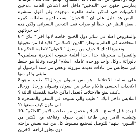
يمارسن حقهن في "التدخين" داخل أحد الاماكن العامة ..تدخين
الكويتيات في اماكن عامة ظاهرة موجودة ولن أقول منتشرة
..اليس هذا دليل على ان " الاخوان" ليست لديهم سلطات كبيرة
..بغض النظر عن خطأ او صواب فعل التدخين النسواني ولكن هذه
أحد حرياتهن
6-والمفروض اصلا في سائر دول الخليج خاصة لانها آخر " قلاع "
المحافظة في العالم وموطن "الدين الاسلامي" فلابد اذا من تحويلها
وتغييرها لذلك لا خوف من وصول "الاخوان" لانظمة الحكم هنا ..
7-والتغييرات ملحوظة جدا ..جدا أغلبية شعوب الجزيرة مسلمين
بالوراثة ..وكل واحد وواحده عامله "اسلام" لوحده وغالبا هو خليط
غير متجانس من عادات قديمة موروثه وبعض من سنة الرسول او
مابقي يذكر منها
8-على سالفة الاختلاط ..هو بس نسوان ورجال؟؟ طيب ماهو
الانجذاب الجنسي هالايام صاير بين نسوان ونسوان ورجال ورجال
..كيف نمنع هالاختلاط ؟نعمل اماكن خاصة للفصيلة الثالثة ؟
9-الملابس داخل البلاد ؟ طيب والي نشوفه في السفر والمسخرة
الي تكون كيف نمنعها ؟؟
10- الزبدة قبل لاتسيح ..الاسلام يتحقق بين صاحب الامر "الحاكم"
وتطبيقه للامر وبين طاعة الفرد بقبوله وقناعته مع الكثير من
"الشورى بينهم" للتوصل لمجتمع مضبوط كل من فيه يعيش براحته
دون تجاوز لراحة الاخرين