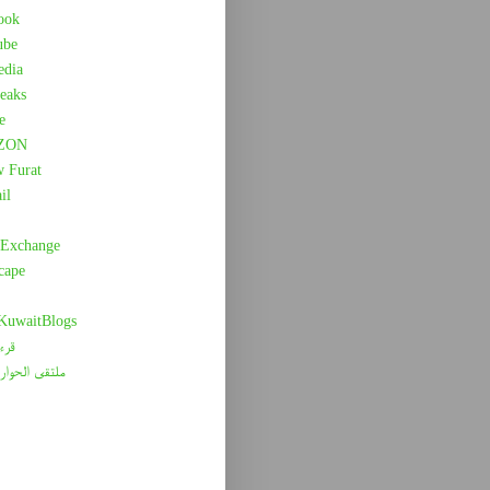
ook
ube
edia
eaks
e
ZON
w Furat
il
 Exchange
cape
 KuwaitBlogs
قرء
ملتقى الحوار