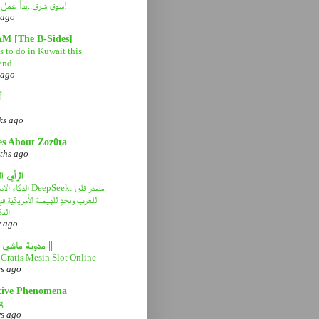
سوق شرق..بدأ عمل التطوير!
 ago
AM [The B-Sides]
 to do in Kuwait this
end
 ago
آ
ks ago
es About Zoz0ta
ths ago
الرأي ا
الذكاء الاصطناعي eek
للغرب وتحدٍ للهيمنة الأمريكية 
التك
r ago
|| مدونة ماشي صح ||
Gratis Mesin Slot Online
rs ago
tive Phenomena
g
rs ago