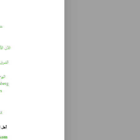
عا
الآن الأ
الشرق 
اليو
berg
s
tz
أهل ا
kom