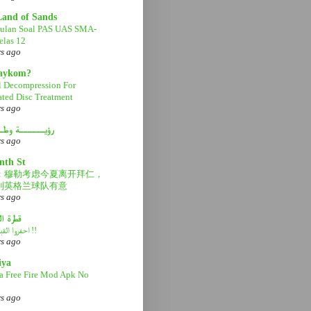
Land of Sands
ulan Soal PAS UAS SMA-
las 12
rs ago
aaykom?
l Decompression For
ated Disc Treatment
rs ago
رؤيــــــة وطـ
rs ago
nth St
：穆勒考虑今夏离开拜仁，
利英格兰球队有意
rs ago
قطرة ا
احفروا القبر عميقاً !!
rs ago
iya
a Free Fire Mod Apk No
rs ago