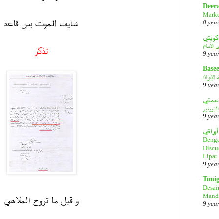
Deer
Marke
شايف الموت بس قاعد
8 yea
كويتي
تذكر
9 yea
Basee
الإدراك
9 yea
لتويتير
9 yea
أوراقي
Denga
Discu
Lipat
9 yea
Toni
Desai
Mandi
و قبل ما تروح الملاهي
9 yea