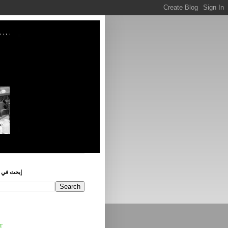
إبحث في ه
r