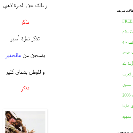
و بالك عن الديرة لاهي
الات سابقة
تذكر
FREE
ة نظام
تذكر نطرة أسير
ات - 4
لا للفتنة
ينسجن من
هالحقير
أزمة بلد
و للوطن يشتاق كثير
و العرب
سنتين
تذكر
2008
ق تطرفا
 مشهود
نين يمسحون