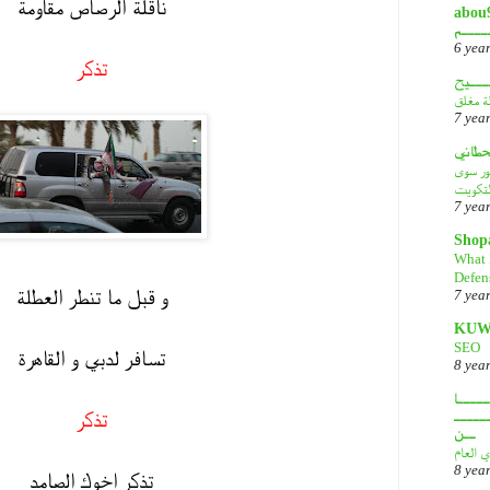
ناقلة الرصاص مقاومة
أبـــو
ــــم
6 yea
تذكر
ـــيح
لة مغلق
7 yea
قحطاني
هور سوى
لتكويت
7 yea
Shop
What 
Defen
و قبل ما تنطر العطلة
7 yea
KUW
SEO
تسافر لدبي و القاهرة
8 yea
ــــا
تذكر
ـــــ
ــن
ي العام
8 yea
تذكر اخوك الصامد