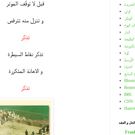
قبل لا توقّف الموتر
الجريدة
الراي
الوطن
و تنزل منه تترقص
لم اليوم
الدار
تذكر
الطليعة
لكترونية
كونا
تذكر نقاط السيطرة
الأوسط
الحياة
و الاهانة المتكررة
م السابع
Bloom
تذكر
Reuter
BBC
CNN
Haare
لحل و العقد
Fran