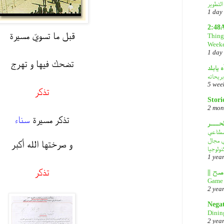
1 day
2:48
قبل ما تسويّ مسيرة
Things
Week
1 day
تضحك فيها و تهرج
ه يابلد
بريحاته
5 wee
تذكر
Stori
2 mon
تذكر مسيرة
سناء
لحـــر
DeepS: مصدر قلق
في مجال
و صرختها الله أكبر
نولوجيا
1 yea
تذكر
Game 
2 yea
Nega
Dinin
2 yea