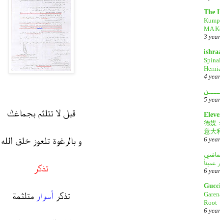
The 
Kump
MA Ke
3 yea
ishr
Spina
Herni
4 yea
ــــن
5 yea
قبل لا تتلثم بجماغك
Eleve
德媒
意大
و بالرغوة تلعوز خلق الله
6 yea
لماضي
تذكر
6 yea
Gucc
تذكر
أسرار
متلثمة
Garen
Root
6 yea