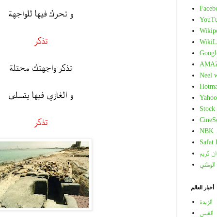
Faceb
و تحرك فيها للواجهة
YouT
Wikip
تذكر
WikiL
Googl
AMA
تذكر واجهتك محتلة
Neel 
Hotma
و الغازي فيها يتسلى
Yahoo
Stock
CineS
تذكر
NBK
Safat
ان كريم
 الوطني
أخبار العالم
الزبدة
القبس