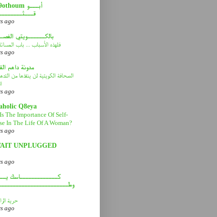
abou9othoum 
قـــثــــــــ
rs ago
بالكــــــويتي الفصـ
فلهذه الأسباب ... باب المسائ
rs ago
مدونة داهم ال
الصحافة الكويتية لن ينقذها من التد
ا
rs ago
aholic Q8eya
Is The Importance Of Self-
se In The Life Of A Woman?
rs ago
AIT UNPLUGGED
rs ago
كـــــــــــــاسك يـــ
وطــــــــــــــــــــــــ
حرية الرا
rs ago