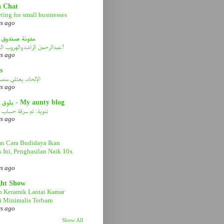
a Chat
ting for small businesses
rs ago
مدونة صندوق 
عبدالرحمن الراشد والهروب الى الأمام!
rs ago
s
الإلحاد، يعتلي منصة 
rs ago
بلوق عمتي - My aunty blog
تنوية: تم سرقة حساب ا
rs ago
n Cara Budidaya Ikan
s Ini, Penghasilan Naik 10x
rs ago
ght Show
n Keramik Lantai Kamar
 Minimalis Terbaru
rs ago
Show All