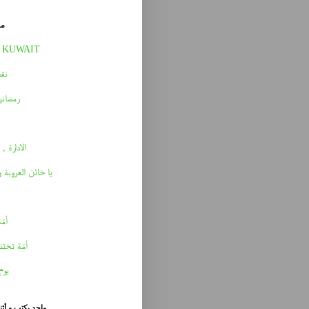
مق
 KUWAIT
نقط
رمضاني
الادارة , 
يا خائن العروبة 
أمّه 
أمّة تختن
يوم
واحد يكتب و أث