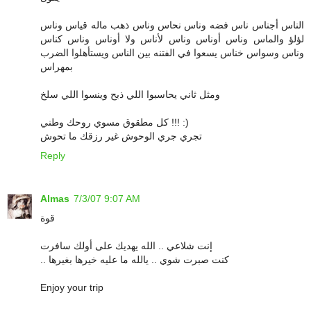
الناس أجناس ناس فضه وناس نحاس وناس ذهب ماله قياس وناس
لؤلؤ والماس وناس أوناس وناس لأناس ولا أوناس وناس كناس
وناس وسواس خناس يسعوا في الفتنه بين الناس ويستأهلوا الضرب
بمهراس
ومثل ثاني يحاسبوا اللي ذبح وينسوا اللي سلخ
كل مطقوق مسوي روحك وطني !!! :)
تجري جري الوحوش غير رزقك ما تحوش
Reply
Almas
7/3/07 9:07 AM
قوة
إنت شلاعي .. الله يهديك على أولك سافرت
.. كنت صبرت شوي .. يالله ما عليه خيرها بغيرها
Enjoy your trip