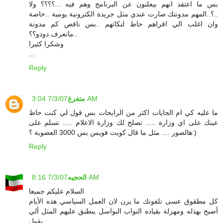
بس ما اعتقد انهم بيعلنون عن البرنامج وهم فيه ...؟؟؟؟ ولا
..؟..المهم مدونتك صارت عندي مثل جريدة الكترونية يومية ..خاصة
وان اغلب الي اقراهم حاط لنكاتهم ..بس ناقص كم مدونة
..ماتعرف دودو؟؟
وشكرا كثيرا
...
Reply
7/3/07 3:04 AM
متفرغ
ما عليه كي ام الجايات اكثر من الرايحات بس قول لي كنت حاط
عينك على اي وزارة ..... تصلح لك وزارة الاعلام ..... تسلم على
هالصور .... مثل ما قال كويت فويس بس 3000 العضوية ؟:)
Reply
7/3/07 8:16 AM
الحجيه
السلام عليكم جميعا
كل مطقوق عسى تلفونك ما يرن لان العمل السياسي هذه الأيام
أصبح بهذله ومهزلة بقياده النواب البواسل ينطبق عليهم المثل ألي
يقول