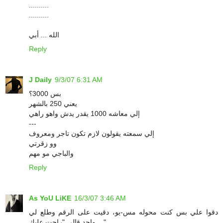
..........
..........
الله ... أبي
Reply
J Daily
9/3/07 6:31 AM
بس 3000؟
يعني 250 بالشهر
إلي معاشه 1000 يقدر يدش واهو راهي
---
إلي سمعته يقولون لازم تكون تاجر ومعروف
وو زقرتي
والباجي مو مهم
Reply
As YoU LiKE
16/3/07 3:46 AM
دقوا علي بس كنت محوله مس-يو، دقيت على الرقم وطلع لي
واحد قالي "راحت عليك .. "