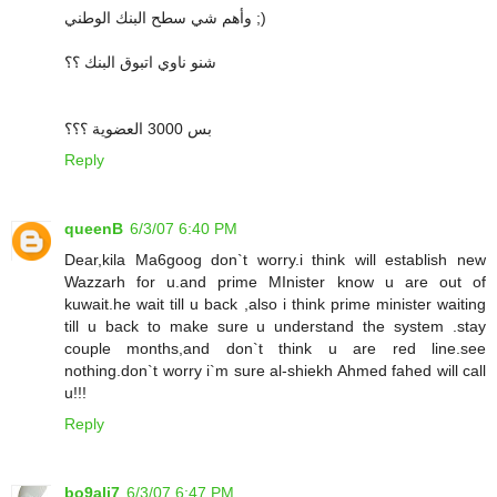
وأهم شي سطح البنك الوطني ;)
شنو ناوي اتبوق البنك ؟؟
بس 3000 العضوية ؟؟؟
Reply
queenB
6/3/07 6:40 PM
Dear,kila Ma6goog don`t worry.i think will establish new
Wazzarh for u.and prime MInister know u are out of
kuwait.he wait till u back ,also i think prime minister waiting
till u back to make sure u understand the system .stay
couple months,and don`t think u are red line.see
nothing.don`t worry i`m sure al-shiekh Ahmed fahed will call
u!!!
Reply
bo9ali7
6/3/07 6:47 PM