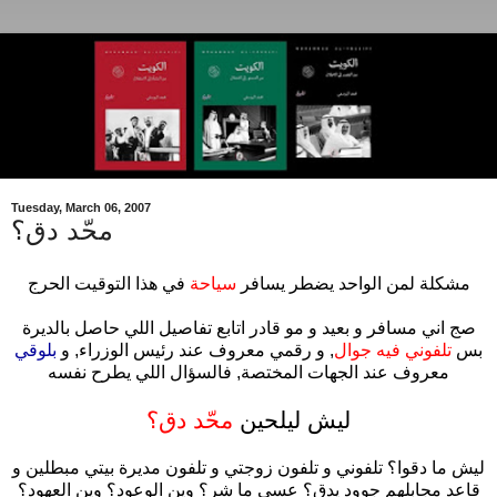
Tuesday, March 06, 2007
محّد دق؟
مشكلة لمن الواحد يضطر يسافر
سياحة
في هذا التوقيت الحرج
صج اني مسافر و بعيد و مو قادر اتابع تفاصيل اللي حاصل بالديرة
بس
تلفوني فيه جوال
, و رقمي معروف عند رئيس الوزراء, و
بلوقي
معروف عند الجهات المختصة, فالسؤال اللي يطرح نفسه
ليش ليلحين
محّد دق؟
ليش ما دقوا؟ تلفوني و تلفون زوجتي و تلفون مديرة بيتي مبطلين و
قاعد مجابلهم جوود يدق؟ عسى ما شر؟ وين الوعود؟ وين العهود؟