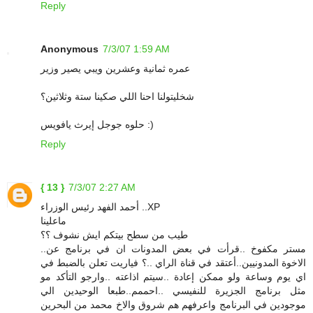
Reply
Anonymous
7/3/07 1:59 AM
عمره ثمانية وعشرين ويبي يصير وزير
شخليتولنا احنا اللي صكينا ستة وثلاثين؟
حلوه جوجل إيرث يافويس :)
Reply
{ 13 }
7/3/07 2:27 AM
أحمد الفهد رئيس الوزراء ..XP
ماعلينا
طيب من سطح بيتكم ايش نشوف ؟؟
..مستر مكفوخ ..قرأت في بعض المدونات ان في برنامج عن
الاخوة المدونيين..أعتقد في قناة الراي ..؟ فياريت تعلن بالضبط في
اي يوم وساعة ولو ممكن إعادة ..سيتم اذاعته ..وارجو التأكد مو
مثل برنامج الجزيرة للنفيسي ..احممم..طبعا الوحيدين الي
موجودين في البرنامج واعرفهم هم شروق والاخ محمد من البحرين