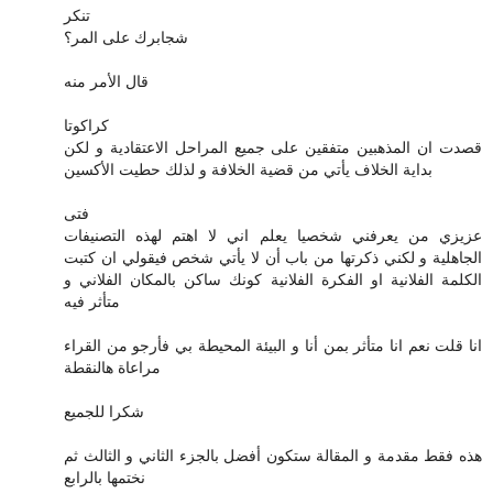
تنكر
شجابرك على المر؟
قال الأمر منه
كراكوتا
قصدت ان المذهبين متفقين على جميع المراحل الاعتقادية و لكن
بداية الخلاف يأتي من قضية الخلافة و لذلك حطيت الأكسين
فتى
عزيزي من يعرفني شخصيا يعلم اني لا اهتم لهذه التصنيفات
الجاهلية و لكني ذكرتها من باب أن لا يأتي شخص فيقولي ان كتبت
الكلمة الفلانية او الفكرة الفلانية كونك ساكن بالمكان الفلاني و
متأثر فيه
انا قلت نعم انا متأثر بمن أنا و البيئة المحيطة بي فأرجو من القراء
مراعاة هالنقطة
شكرا للجميع
هذه فقط مقدمة و المقالة ستكون أفضل بالجزء الثاني و الثالث ثم
نختمها بالرابع