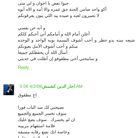
حبوا بعض يا اخوان و لي متى
أكو واحد ضامن الجنة حق عمره والا أمه و الاه أبوه
لا تصيرون لعبه و صيده بيد اللي يبون يفرقونكم
و آنه عن نفسي
أعلن أمام الله و أمامكم أني أحبكم كلكم
شيعه سنه بدو حظر و أحب أشوف البسمة بويه الواحد و الوحده
منكم و أحب أشوف الأمل بعيونكم
أسأل الله أن يحفظكم جميعا
و سامحني أخي مطقوقو إن أطلت في حديثي
Reply
4/2/08 5:08 AM
اجار الدين كشمش
اخ مطقوق
نصيحتي لك سد الباب فورا
سوف تخسر الجميع والجميع
ان لم يخسرك ..سوف يضع عليك
علامة استفهام مرييبه
وخاصة انك تضع رقابه مسبقه