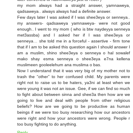
my mom always had a straight answer, yamnaweya,
qadsaweya.. always always had a definite answer.
Few days later I was asked if I was shee3eya or senneya..
my answers- qadsaweya yamnaweya- were not good
enough.. I went to my mom ( who is btw naydeyya senneya
met3assba) and I asked her if I was shee3eya or
senneya… she told me in a forceful - assertive - firm tone
that if I am to be asked this question again I should answer I
am a muslim, shino shee3eya o senneya o hal sowalef
mako shay esma senneya o shee3eya e7na kellena
muslimeen gooleelehum ana muslima o bas.
Now I understand that it was very big of my mother not to
trash the “other” to her confused child. My parents were
right not to raise us to be haters, ya3ni at least when we
were young it was not an issue. Gee, if we can find so much
to fight about between sinna and shee3a then how are we
going to live and deal with people from other religious
beliefs? How are we going to be productive as human
beings if we were too busy researching how our ancestors
were right and how your ancestors were wrong. People r
too busy fighting to do anything.
Reply