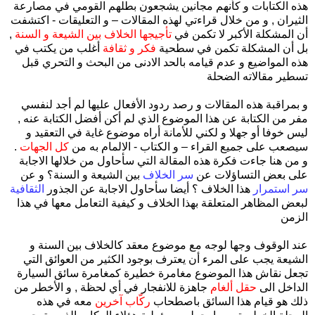
هذه الكتابات و كأنهم مجانين يشجعون بطلهم القومي في مصارعة
الثيران , و من خلال قراءتي لهذه المقالات – و التعليقات - اكتشفت
أن المشكلة الأكبر لا تكمن في
تأجيجها الخلاف بين الشيعة و السنة
,
بل أن المشكلة تكمن في سطحية
فكر و ثقافة
أغلب من يكتب في
هذه المواضيع و عدم قيامه بالحد الادنى من البحث و التحري قبل
تسطير مقالاته الضحلة
و بمراقبة هذه المقالات و رصد ردود الأفعال عليها لم أجد لنفسي
مفر من الكتابة عن هذا الموضوع الذي لم أكن أفضل الكتابة عنه ,
ليس خوفا أو جهلا و لكني للأمانة أراه موضوع غاية في التعقيد و
سيصعب على جميع القراء – و الكتاب - الالمام به من
كل الجهات
.
و من هنا جاءت فكرة هذه المقالة التي سأحاول من خلالها الاجابة
على بعض التساؤلات عن
سر الخلاف
بين الشيعة و السنة؟ و عن
سر استمرار
هذا الخلاف ؟ أيضا سأحاول الاجابة عن الجذور
الثقافية
لبعض المظاهر المتعلقة بهذا الخلاف و كيفية التعامل معها في هذا
الزمن
عند الوقوف وجها لوجه مع موضوع معقد كالخلاف بين السنة و
الشيعة يجب على المرء أن يعترف بوجود الكثير من العوائق التي
تجعل نقاش هذا الموضوع مغامرة خطيرة كمغامرة سائق السيارة
الداخل الى
حقل ألغام
جاهزة للانفجار في أي لحظة , و الأخطر من
ذلك هو قيام هذا السائق باصطحاب
ركّاب آخرين
معه في هذه