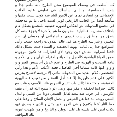
كما أسلفت في وصفك للموضوع محل الطرح بأنه ملغم جدا و
شديد الحساسية، و إنني سأسلك في تعليقي عليه الجانب
الإجتماعي مع ابتعادي تماما عن الامور الشرعية كوني لست فقيها و
سأبتعد أيضا عن الجانب التاريخي كوني لست باحثا، ما تم ملاحظته
في مجتمع المدونات عو انعكاس لصورة حقيقية للمجتمع بشكل عام
باختلاف مشاربه، فبالنهاية المدونون ما هم إلا جزء لا يتجزء منه، كل
ينطق من منطلق راسب تربوي او اجتماعي أو محيطي إن صح
التعبير، و شراسة الطرح هنا في عالم المدونات راجعة حسب رأيي
المتواضع جدا إلى غياب الهوية الحقيقية و السماء حيث يشكل ذالك
دافعا لضراوة النقاش دون وجود لأي اعتبارات قد تكون موجودة
ضمن الحياة الواقعية كالخجل و الحياء و احترام الرأي و رأي الآخر و
لباقة الحديث و الهوينة في الطرح و عدم خدش أحاسيس الغير و و
و و و، كلها غائبة متماما أخي الفاضل، فعند الأغلب الأعم و هذا رأيي
الشخصي، كلام العديد من المدونات ماهي إلا ترجمة لأشباح يحرص
الكثير على عدم ظهورها إلا عند أهل الثقة و من تغيب عنه الهوية
الحقيقية، و كنتيجة لذالك بات تقييم التجريح غائبا للأسف و غاب مع
ذالك احترامنا لحقيقة لا مفر منها و هي (لو لا سمح الله قدر أن يقف
الكويتيون في حرب ضد معتد لقاتل الشيعي ذودا عن السني و لبذل
السني روحه مدافعا عن الشيعي و لحمل الإثنان السلاح و وقفا على
خط النار كتفا بكتف) و في الغزو خير مثال و الذي لا يصدق فهو
يكذب ليس على نفسه بل على الوطن و التاريخ و من شهدت عيونه
تلك المواقف