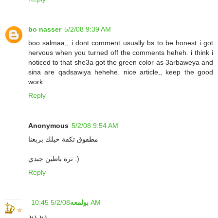
bo nasser
5/2/08 9:39 AM
boo salmaa,, i dont comment usually bs to be honest i got
nervous when you turned off the comments heheh. i think i
noticed to that she3a got the green color as 3arbaweya and
sina are qadsawiya hehehe. nice article,, keep the good
work
Reply
Anonymous
5/2/08 9:54 AM
مطقوق تكفة حيلك بربعنا
ترة باطين جبدي :)
Reply
5/2/08 10:45 AM
بولمعه
ديد ديد