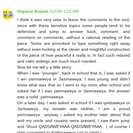
Organic Kuwait
5/2/08 9:22 AM
I think it was very wise to leave the comments to the end,
since with these sensitive topics some people tend to be
defensive and jump to answer back, comment, and
comment on comments, without a rational reading of the
piece. Some are provoked to type something right away
without even looking at the clever and insightful construction
of the piece of how peaceful it really is. In fact such relaxed
and calm writings are much much needed.
Now let me tell u a little story:
When I was “younger”, back in school that is, I was asked if
I am yamnaweya or 3asmaweya, I was young and didn’t
know what was that so I went to my mom after school and
asked her if I was yamnaweya or 3asmaweya, the answer
was a solid: yamnaweya..
On a later day, I was asked in school if I was qadsaweya or
3arbaweya, my answer was neither, I am a proud
yemnaweya.. anyway i asked my mother later about that
and my uncle and cousins were present, I saw them jump
and Shout QADSAWEYAAA QADSAWEYAAA.. ( of course I
later converted to Kathmaweya just to rebel )