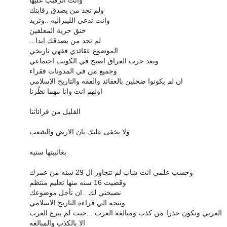
وانت الرقيب عليها
ولم تجد من يصدق رقابتك
وانت تدعي الليبراليه ..وتريد
خنق حرية المعلقين
...لم تجد من يصدقك ابدا
الموضوع عقائدي فقهي تاريخي
وبعد حرب العراق اصبح في الكويت اجتماعي
وجميع من في المدونات فقراء
ان لم يكونوا ضحلين بالعقائد والفقه والتاريخ الاسلامي
اولهم انت وانا مهما نظًرنا
القليل من قرائاتنا
ولا يخفى عليك بان الارض والشعب
بغالبيتها سنيه
وحسب علمي انت شاب لم تتجاوز ال 29 سنه من عمرك
وقضيت 16 سنه منها تعليم منتظم
نصيحتي لك ..ان تأجل موضوعك
وتتجه الي قراءة التاريخ الاسلامي
العربي وتكون حذرا من كذب ومبالغة العرب ...حيث لم يبرع العرب
الا بالكذب والمبالغه