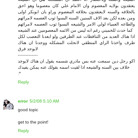
يعتقدون بولايه المعصوم وان الامام علي كان معصوما وهو احق
بالخلافه والسنه لايعتقدون بخلافه المعصوم وراو بان ابوبكر اولى
ومن بعده لكن بعد الاف السنين السنه البسوا ثوب العصمه لامرائهم
والطاعه العمياء لولي الامر والشيعه البسوا ثوب العصمه لامرائهم
كما حدث للخميني رغم انه ليس من الائمه المعصومين عند الشيعه
اذا هناك العديد من التناقظات عند الطرفين ولو ابعدنا التعصب لكل
طرف واخذنا الراي المنطقي لانحلت المشكله ووجدنا ان هناك
لايوجد فرق
-------------
اكو رجل دين سمعت عنه بس مادري شسمه يقول ان هناك لايوجد
خلاف بين السنه والشيعه اذا لقيت اسمه بقولك عنه يمكن يفيدك
:*
Reply
error
5/2/08 5:10 AM
good topic
get to the point!
Reply