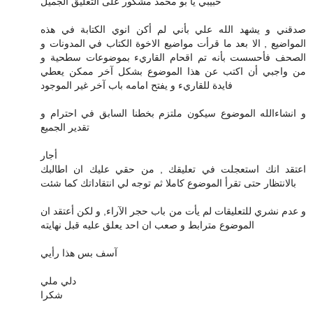
حبيبي يا بو محمد مشكور على التعليق الجميل
صدقني و يشهد الله علي بأني لم أكن انوي الكتابة في هذه
المواضيع , الا بعد ما قرأت مواضيع الاخوة الكتاب في المدونات و
الصحف فأحسست بأنه تم اقحام القاريء بموضوعات سطحية و
من واجبي أن اكتب عن هذا الموضوع بشكل آخر ممكن يعطي
فايدة للقاريء و يفتح امامه باب آخر غير الموجود
و انشاءالله الموضوع سيكون ملتزم بخطنا السابق في احترام و
تقدير الجميع
أجار
اعتقد انك استعجلت في تعليقك , من حقي عليك ان اطالبك
بالانتظار حتى تقرأ الموضوع كاملا ثم توجه لي انتقاداتك كما شئت
و عدم نشري للتعليقات لم يأت من باب حجر الآراء, و لكن أعتقد ان
الموضوع مترابط و صعب ان احد يعلق عليه قبل نهايته
آسف بس هذا رأيي
دلي ملي
شكرا