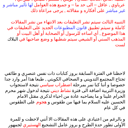
عرباوي , عاقل – الى حد ما – و جميع هذه العوامل
لها تأثير مباشر و
غير مباشر
على أفكاره و مقالاته , يرجى مراعاة ذلك
التنبيه الثالث سيتم نشر التعليقات بعد الانتهاء من نشر المقالات
كاملة و سيتم تطبيق
قانون المطبوعات
الجديد على التعليقات في
هذا الموضوع , أي اساءه للرسول أو الصحابة أو أهل البيت أو
المذهب السني أو الشيعي سيتم شطبها و وضع صاحبها في
البلاك
لست
.
.
لاحظنا في الفترة السابقة بروز كتابات ذات نفس عنصري و طائفي
تجتاح المجتمع التدويني و الصحافي الكويتي , طبعا هذا أمر وارد جدا
خصوصا و أننا كنا نمر بمرحلة
اضطراب سياسي
نتيجة لاستجواب
وزيرة التربية اضافة الى فترة
نشاط ديني
نتيجة لدخول شهر محرم
الحرام علينا و ما يصاحبه عادة من احياء لذكرى مقتل الامام
الحسين عليه السلام بما فيها من طقوس و
هجوم
على الطقوس
في كل عام
و بالرغم من اعتيادي على هذه المقالات الا أنني لاحظت و للمرة
الأولى تطور حدة الطرح و بروز عامل التشجيع
الهستيري
لجمهور