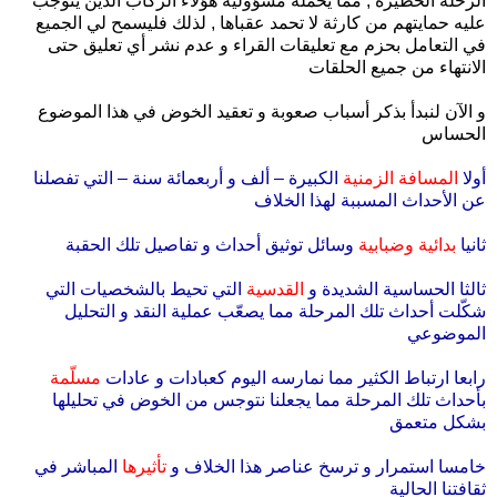
الرحلة الخطيرة , مما يحمله مسؤولية هؤلاء الركاب الذين يتوجب
عليه حمايتهم من كارثة لا تحمد عقباها , لذلك فليسمح لي الجميع
في التعامل بحزم مع تعليقات القراء و عدم نشر أي تعليق حتى
الانتهاء من جميع الحلقات
و الآن لنبدأ بذكر أسباب صعوبة و تعقيد الخوض في هذا الموضوع
الحساس
أولا
المسافة الزمنية
الكبيرة – ألف و أربعمائة سنة – التي تفصلنا
عن الأحداث المسببة لهذا الخلاف
ثانيا
بدائية وضبابية
وسائل توثيق أحداث و تفاصيل تلك الحقبة
ثالثا الحساسية الشديدة و
القدسية
التي تحيط بالشخصيات التي
شكّلت أحداث تلك المرحلة مما يصعّب عملية النقد و التحليل
الموضوعي
رابعا ارتباط الكثير مما نمارسه اليوم كعبادات و عادات
مسلّمة
بأحداث تلك المرحلة مما يجعلنا نتوجس من الخوض في تحليلها
بشكل متعمق
خامسا استمرار و ترسخ عناصر هذا الخلاف و
تأثيرها
المباشر في
ثقافتنا الحالية