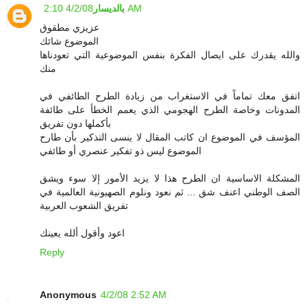
4/2/08 2:10 AM
بالديسار
عزيزي مطقوق
الموضوع شائك
والله يقدرك على ايصال الفكرة بنفس الموضوعية التي تعودناها
منك
اتفق معك تماماً في الاستغراب من زيادة الطرح الطائفي في
المدونات وخاصة الطرح الهجومي الذي يعمم الخطأ على طائفة
بأكملها دون تفريق
المؤسف في الموضوع ان كاتب المقال لا ينسى التذكير بأن طارح
الموضوع ليس ذو تفكير عنصري أو طائفي
المشكلة الاساسية ان الطرح هذا لا يزيد الأمور إلا سوء ويشق
الصف الوطني اعنف شق ... ثم نعود ونلوم الصهيونية العالمية في
تفريق الشعوب العربية
اعود وأقول ألله يعينك
Reply
Anonymous
4/2/08 2:52 AM