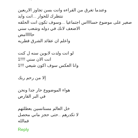
وعندما تغرق من القراءه وانت بسن تجاوز الاربعين
ننتظرك للحوار ...انت وايد
صغير على موضوع حسااااس اجتماعيا ...وسوف تكون انت الحلقه
الاضعف لانك في دوله وشعب سني
حااااامض
واعلم ان عقائد الشرق فطريه
لو انت ولدت لابوين سنه ل كنت
انت الان سني !!!!1
وانا العكس سوف اكون شيعي !!!1
إلا من رحم ربك
هواء الموضووع حار جدا ونحن
في البر القارص
خل العالم مستانسين بعطلتهم
لا تكدرهم ..حتى حجز ماني محصل
فمالله
Reply