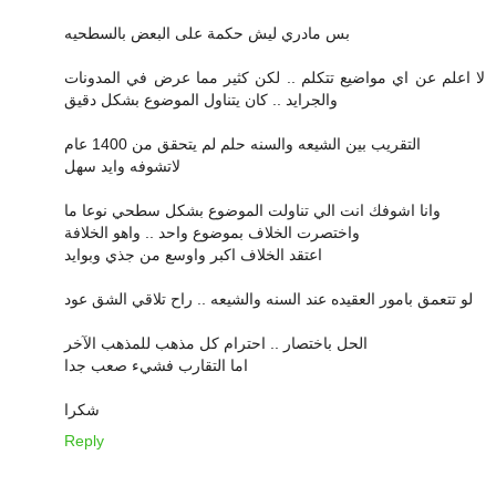
بس مادري ليش حكمة على البعض بالسطحيه
لا اعلم عن اي مواضيع تتكلم .. لكن كثير مما عرض في المدونات
والجرايد .. كان يتناول الموضوع بشكل دقيق
التقريب بين الشيعه والسنه حلم لم يتحقق من 1400 عام
لاتشوفه وايد سهل
وانا اشوفك انت الي تناولت الموضوع بشكل سطحي نوعا ما
واختصرت الخلاف بموضوع واحد .. واهو الخلافة
اعتقد الخلاف اكبر واوسع من جذي وبوايد
لو تتعمق بامور العقيده عند السنه والشيعه .. راح تلاقي الشق عود
الحل باختصار .. احترام كل مذهب للمذهب الآخر
اما التقارب فشيء صعب جدا
شكرا
Reply