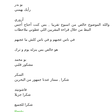
بو بدر
رأيك يهمني
أزوري
والله الموضوع خالص من اسبوع تقريبا , بس كنت أحتاج أجس
النبظ من خلال قراءة المقربين اللي عطوني ملاحظات
في ناس عجبهم و في ناس كلش ما عجبهم
هو خالص بس بنزله يوم و ترك
بو محمد
مشكور قلبي
السكر
شكرا , ممتاز عندنا جمهور من البحرين
فاشونيتد
شكرا جزيلا
شكرا للجميع
Reply