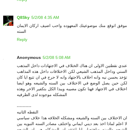
Q8Sky
5/2/08 4:35 AM
موفق اتوقع منك موضوعيتك المعهوده واحب اضيف اركان الايمان
السته
Reply
Anonymous
5/2/08 5:08 AM
عندي نقطتين الاولى ان هناك الختلاف في الاجتهادات داخل المذهب
السني وداخل المذهب الشيعي لكن الاختلافات داخل هذه المذاهب
تؤخذ بحسن نيه وانه اخلاف بالاجتهاد وانه لا حرج في ان تتبع ايا كان
لكن حين يصل الوضع في الاختلاف بين السنه والشيعه وهو ايضا
اختلاف في الاجتهاد فهنا تكون مصيبه ويبدا الكل بتكفير الاخر وهذه
المشكله موجوده لدى الطرفيه
----------
النقطه الثانيه
ان الاختلاف بين السنه والشيعه ومشكله الخلافه هذا خلاف سياسي
لا اعلم لماذا اخذ بعد ديني ايماني واختلف مصادر السنه النبويه بين
الشيعه والسنه وباختصار انا اعتقد ان المشكله هي ان الشيعه