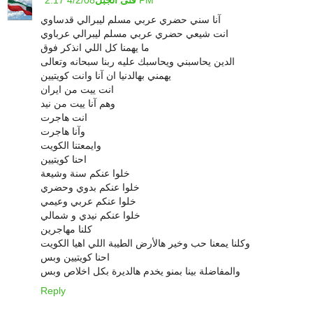
4/2/08 2:17 PM
فتى الجبل
آنا سني حضري عربي مسلم ليبرالي قدساوي
انت شيعي حضري عربي مسلم ليبرالي عرباوي
ما يهمنا كل اللي انذكر فوق
الدين يحاسبني ويحاسبك عليه ربنا سبحانه وتعالى
يهمني بهالدنيا ان آنا وانت كويتيين
انت ييت من ايران
وهم آنا ييت من نيد
انت هاجرت
وآنا هاجرت
وايمعتنا الكويت
احنا كويتيين
خلوا عنكم سنة وشيعة
خلوا عنكم بدوي وحضري
خلوا عنكم عربي وعيمي
خلوا عنكم نيدي و شمالي
كلنا مهاجرين
وكلنا يمعنا حب وخير هالأرض الطيبة اللي اهيا الكويت
احنا كويتيين وبس
والمفاضلة بينا بمنو يخدم هالديرة بكل اخلاص وبس
Reply