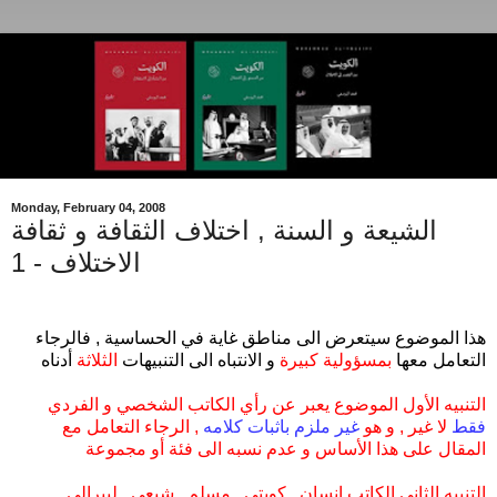
Monday, February 04, 2008
الشيعة و السنة , اختلاف الثقافة و ثقافة
الاختلاف - 1
هذا الموضوع سيتعرض الى مناطق غاية في الحساسية , فالرجاء
التعامل معها
بمسؤولية كبيرة
و الانتباه الى التنبيهات
الثلاثة
أدناه
التنبيه الأول الموضوع يعبر عن رأي الكاتب الشخصي و الفردي
فقط
لا غير , و هو
غير ملزم باثبات كلامه
, الرجاء التعامل مع
المقال على هذا الأساس و عدم نسبه الى فئة أو مجموعة
التنبيه الثاني الكاتب انسان , كويتي , مسلم , شيعي , ليبرالي ,