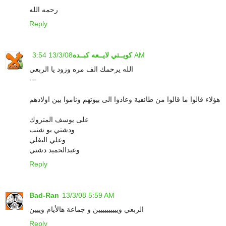
رحمه الله
Reply
13/3/08 3:54 AM
كويــتي لايــعه كبــده
الله يرحمك الف مره وزود يا الربعي
---
هؤلاء قالوا ما قالوا من طائفية وعادوا الى بيوتهم وناموا بين اولادهم
على يوسف المتروك
ودشتي بو شنب
وعلي البغلي
وعبدالحميد دشتي
Reply
Bad-Ran
13/3/08 5:59 AM
الربعي ويييييييييين و جماعة هالأيام وييين
Reply