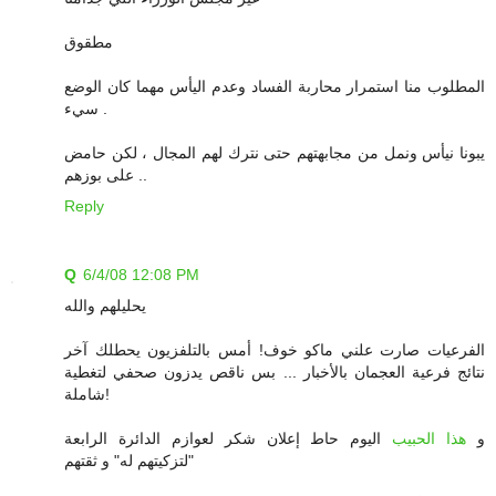
مطقوق
المطلوب منا استمرار محاربة الفساد وعدم اليأس مهما كان الوضع
سيء .
يبونا نيأس ونمل من مجابهتهم حتى نترك لهم المجال ، لكن حامض
على بوزهم ..
Reply
Q
6/4/08 12:08 PM
يحليلهم والله
الفرعيات صارت علني ماكو خوف! أمس بالتلفزيون يحطلك آخر
نتائج فرعية العجمان بالأخبار ... بس ناقص يدزون صحفي لتغطية
شاملة!
و
هذا الحبيب
اليوم حاط إعلان شكر لعوازم الدائرة الرابعة
"لتزكيتهم له" و ثقتهم