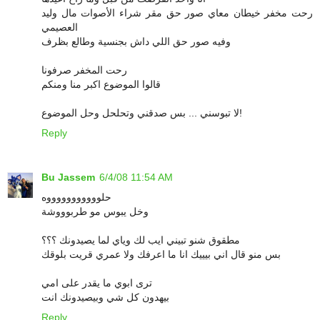
رحت مخفر خيطان معاي صور حق مقر شراء الأصوات مال وليد
العصيمي
وفيه صور حق اللي داش بجنسية وطالع بظرف
رحت المخفر صرفونا
قالوا الموضوع اكبر منا ومنكم
لا تبوسني ... بس صدقني وتحلحل وحل الموضوع!
Reply
Bu Jassem
6/4/08 11:54 AM
حلوووووووووووه
وخل يبوس مو طربوووشة
مطقوق شنو تبيني ايب لك وياي لما يصيدونك ؟؟؟
بس منو قال اني بيييك انا ما اعرفك ولا عمري قريت بلوقك
ترى ابوي ما يقدر على امي
بيهدون كل شي وبيصيدونك انت
Reply