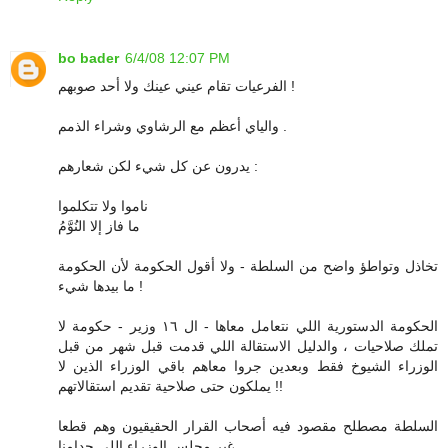
bo bader
6/4/08 12:07 PM
الفرعيات تقام عيني عينك ولا أحد صوبهم !
والياي أعظم مع الرشاوي وشراء الذمم .
يدرون عن كل شيء لكن شعارهم :
ناموا ولا تتكلموا
ما فاز إلا النُوَّمُ
تخاذل وتواطؤ واضح من السلطة - ولا أقول الحكومة لأن الحكومة
ما بيدها شيء !
الحكومة الدستورية اللي نتعامل معاها - ال ١٦ وزير - حكومة لا
تملك صلاحيات ، والدليل الاستقالة اللي قدمت قبل شهر من قبل
الوزراء الشيوخ فقط وبعدين جروا معاهم باقي الوزراء الذين لا
يملكون حتى صلاحية تقديم استقالاتهم !!
السلطة مصطلح مقصود فيه أصحاب القرار الحقيقيون وهم قطعا
غير مجلس الوزراء اللي جدامنا