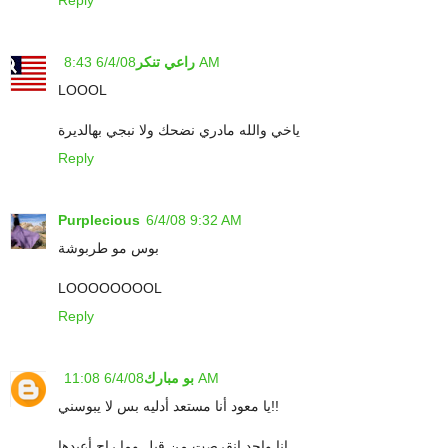
Reply
6/4/08 8:43 AM
راعي تنكر
LOOOL
ياخي والله مادري نضحك ولا نبجي بهالديرة
Reply
Purplecious
6/4/08 9:32 AM
بوس مو طربوشة
LOOOOOOOOL
Reply
6/4/08 11:08 AM
بو مبارك
يا معود أنا مستعد أدليه بس لا يبوسني!!
انا واحد انقرصت من قبل وما راح أعيدها