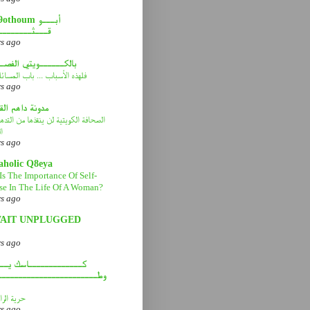
abou9othoum 
قـــثــــــــ
rs ago
بالكــــــويتي الفصـ
فلهذه الأسباب ... باب المسائ
rs ago
مدونة داهم ال
الصحافة الكويتية لن ينقذها من التد
ا
rs ago
aholic Q8eya
Is The Importance Of Self-
se In The Life Of A Woman?
rs ago
AIT UNPLUGGED
rs ago
كـــــــــــــاسك يـــ
وطــــــــــــــــــــــــ
حرية الرا
rs ago