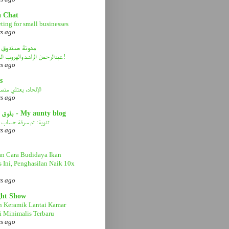
a Chat
ting for small businesses
rs ago
مدونة صندوق 
عبدالرحمن الراشد والهروب الى الأمام!
rs ago
s
الإلحاد، يعتلي منصة 
rs ago
بلوق عمتي - My aunty blog
تنوية: تم سرقة حساب ا
rs ago
n Cara Budidaya Ikan
s Ini, Penghasilan Naik 10x
rs ago
ght Show
n Keramik Lantai Kamar
 Minimalis Terbaru
rs ago