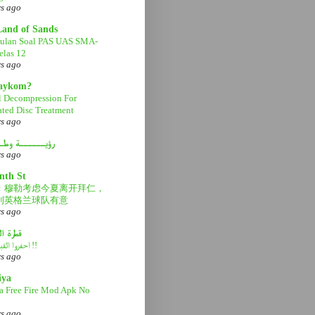
rs ago
Land of Sands
ulan Soal PAS UAS SMA-
las 12
rs ago
aaykom?
l Decompression For
ated Disc Treatment
rs ago
رؤيــــــة وطـ
rs ago
nth St
：穆勒考虑今夏离开拜仁，
利英格兰球队有意
rs ago
قطرة ا
احفروا القبر عميقاً !!
rs ago
iya
a Free Fire Mod Apk No
rs ago