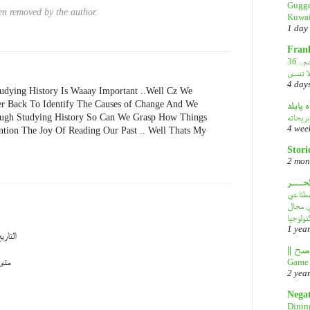
Gugge
n removed by the author.
Kuwai
1 day
Fran
36 عاماً على الغزو العراقي الغاشم..
ا تنسى
4 day
ying History Is Waaay Important ..Well Cz We
r Back To Identify The Causes of Change And We
ه يابلد
بريحاته
ugh Studying History So Can We Grasp How Things
4 wee
tion The Joy Of Reading Our Past .. Well Thats My
Stori
2 mon
لحـــر
DeepS: مصدر قلق
في مجال
نولوجيا
1 yea
التاري
Game 
متى 
2 yea
Nega
Dinin