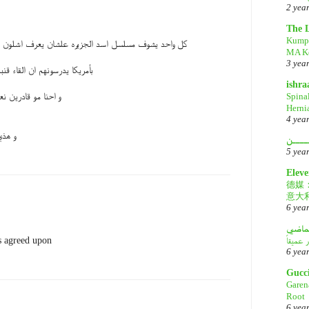
2 yea
The 
Kump
كل واحد يشوف مسلسل اسد الجزيره علشان يعرف اشلون ص
MA Ke
3 yea
بأمريكا يدرسونهم ان القاء قن
ishr
Spina
و احنا مو قادرين نع
Herni
4 yea
و هذي
ــــن
5 yea
Eleve
德媒
意大
6 yea
لماضي
es agreed upon
6 yea
Gucc
Garen
Root
6 yea