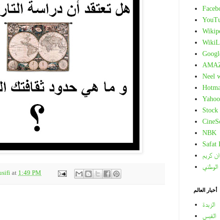
Faceb
YouT
Wikip
WikiL
Googl
AMA
Neel 
Hotma
Yahoo
Stock
CineS
NBK
Safat
ان كريم
 الوطني
sifi
at
1:49 PM
أخبار العالم
الزبدة
القبس