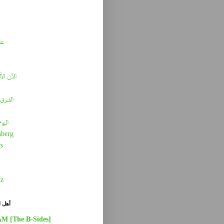
عا
الآن الأ
الشرق 
اليو
berg
s
tz
أهل ا
AM [The B-Sides]