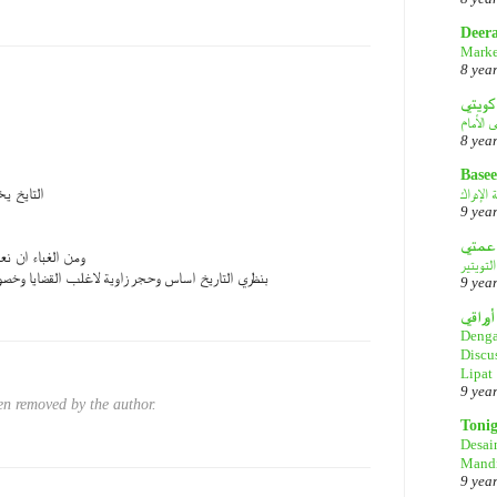
Deer
Marke
8 yea
كويتي
8 yea
Basee
الإدراك
التايخ ي
9 yea
ومن الغباء ان نع
لتويتير
بنظري التاريخ اساس وحجر زاوية لاغلب القضايا وخص
9 yea
أوراقي
Denga
Discu
Lipat
9 yea
n removed by the author.
Toni
Desai
Mandi
9 yea