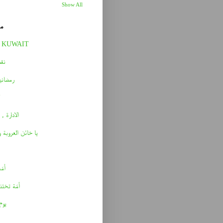
Show All
مق
 KUWAIT
نقط
رمضاني
الادارة , 
يا خائن العروبة 
أمّه 
أمّة تختن
يوم