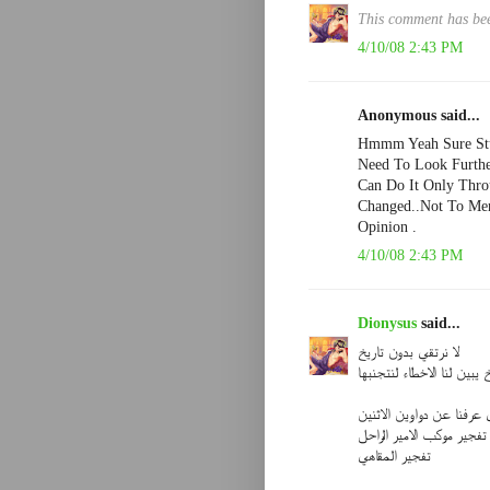
This comment has bee
4/10/08 2:43 PM
Anonymous said...
Hmmm Yeah Sure Stud
Need To Look Furthe
Can Do It Only Thro
Changed..Not To Men
Opinion .
4/10/08 2:43 PM
Dionysus
said...
لا نرتقي بدون تاريخ
خ يبين لنا الاخطاء لنتجنبها
عرفنا عن دواوين الاثنين
تفجير موكب الامير الراحل
تفجير المقاهي