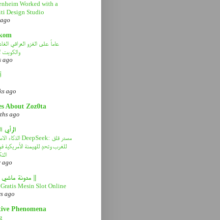
nheim Worked with a
ti Design Studio
 ago
kom
والكويت ل
s ago
آ
ks ago
es About Zoz0ta
ths ago
الرأي ا
الذكاء الاصطناعي eek
للغرب وتحدٍ للهيمنة الأمريكية 
التك
r ago
|| مدونة ماشي صح ||
Gratis Mesin Slot Online
rs ago
tive Phenomena
g