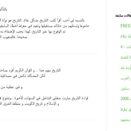
بالتأك
الات سابقة
بالنسبه لي أحب أقرأ كتب التاريخ بشكل عام..التاريخ هو مرآة 
حاضرها وتستلهم من خلاله مستقبلها وتفيد في معرفة أخطاء السابقي
FREE
تم الوقوع بها عبر التاريخ..لهذا يجب الإهتمام به و
ة نظام
صحيحا..فالشعوب التي 
ات - 4
لا للفتنة
أزمة بلد
التاريخ مهم جدا .. و القرآن الكريم أفرد مساحة 
لكن المشكلة تكمن في مصداقية 
و العرب
و في عقلية من ي
سنتين
قراءة التاريخ صارت شغلي الشاغل في السنوات الأخيرة ..وتتنوع ق
2008
و الإسلام و تاريخ الكويت و منطقة الشرق ا
ق تطرفا
 مشهود