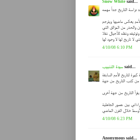
Snow White
said...
يد دراسة التاريخ جداً مهمه
الأمم يعكس ماضيها ويترجم
ن والحذر من المزالق التي
توثيقه ونقله للأجيال نقلا
لا تاريخ لها لا وجود لها
4/10/08 6:10 PM
said...
سيدة التنبيب
كبيرة لتاريخ الأمم السابقة
من كتب التاريخ من جهة
قرأ التاريخ من جهة أخرى
راءاتي بين عصور الجاهلية
لأوسط خلال القرن الماضي
4/10/08 6:23 PM
Anonymous said...