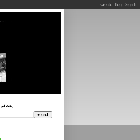
إبحث في ه
r