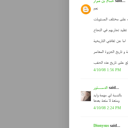
said...
حسام بن ضرار
نعم
ه على مختلف المستويات
 تقليد تجاربهم في النجاح
اما عن ثقافتي التاريخية
ة و تاريخ الجزيرة المعاصر
لع على تاريخ هذه الحقب
4/10/08 1:56 PM
said...
الدســتور
بالنسبة لي مهمة وايد
ومتعة لا متعة بعدها
4/10/08 2:24 PM
Dionysus
said...