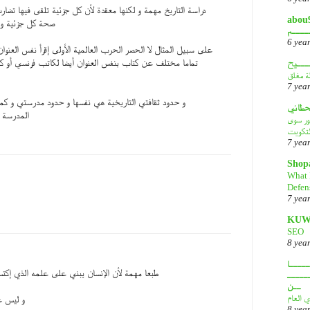
دراسة التاريخ مهمة و لكنها معقدة لأن كل جزئية تلقى فيها تضا
أبـــو
صحة كل جزئية و ب
ــــم
6 yea
على سبيل المثال لا الحصر الحرب العالمية الأولى إقرأ نفس العنوان
تماما مختلف عن كتاب بنفس العنوان أيضا لكاتب فرنسي أو ك
ـــيح
لة مغلق
7 yea
و حدود ثقافتي التاريخية هي نفسها و حدود مدرستي و كما
قحطاني
المدرسة ك
هور سوى
لتكويت
7 yea
Shop
What 
Defen
7 yea
KUW
SEO
8 yea
ــــا
طبعا مهمة لأن الإنسان يبني على علمه الذي إكت
ـــــ
ــن
ي العام
و ليس عل
8 yea