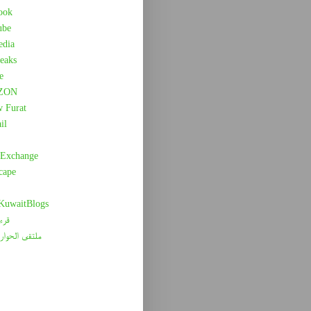
ook
ube
edia
eaks
e
ZON
w Furat
il
 Exchange
cape
 KuwaitBlogs
قرء
ملتقى الحوار