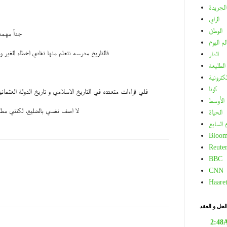
الجريدة
الراي
الوطن
جداً مهم
لم اليوم
فالتاريخ مدرسه نتعلم منها تفادي اخطاء الغير و
الدار
الطليعة
لكترونية
كونا
فلي قراءات متعدده في التاريخ الاسلامي و تاريخ الدولة العثماني
الأوسط
لا اصف نفسي بالضليع، لكنني مط
الحياة
م السابع
Bloom
Reuter
BBC
CNN
Haare
لحل و العقد
2:48