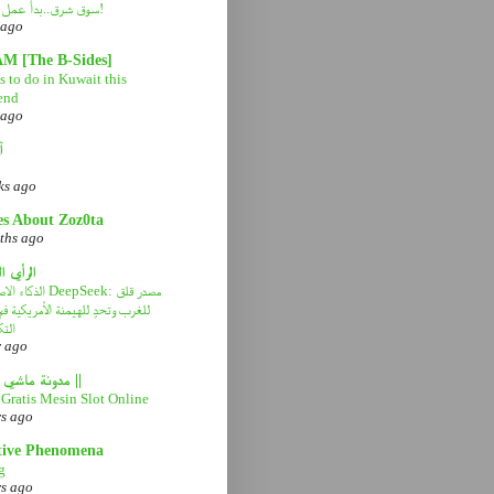
سوق شرق..بدأ عمل التطوير!
 ago
AM [The B-Sides]
 to do in Kuwait this
end
 ago
آ
ks ago
es About Zoz0ta
ths ago
الرأي ا
الذكاء الاصطناعي eek
للغرب وتحدٍ للهيمنة الأمريكية 
التك
r ago
|| مدونة ماشي صح ||
Gratis Mesin Slot Online
rs ago
tive Phenomena
g
rs ago