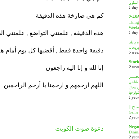
.
1 day
كم هي صارخة هذه الدقيقة
2:48
Things
.
Week
هذه الدقيقة , علمتني التواضع , علمتني ال
1 day
.
ه يابلد
بريحاته
دقيقة واحدة فقط , أقضيها كل يوم أمام هذ
5 wee
.
Stori
إنا لله و إنا اليه راجعون
2 mon
.
لحـــر
DeepS: مصدر قلق
اللهم ارحمهم و ارحمنا يا أرحم الراحمين
في مجال
نولوجيا
.
1 yea
.
.
Game 
2 yea
.
Nega
دعوة صوت الكويت
Dinin
2 yea