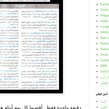
Faceb
YouT
Wikip
WikiL
Googl
AMA
Neel 
Hotma
Yahoo
Stock
CineS
NBK
Safat
ان كريم
 الوطني
أخبار العالم
.
الزبدة
دقيقة واحدة فقط , أقضيها كل يوم أمام هذ
القبس