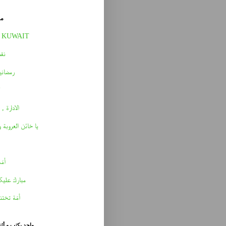
مق
 KUWAIT
نقط
رمضاني
الادارة , 
يا خائن العروبة 
أمّه 
مبارك عليك
أمّة تختن
واحد يكتب و أث