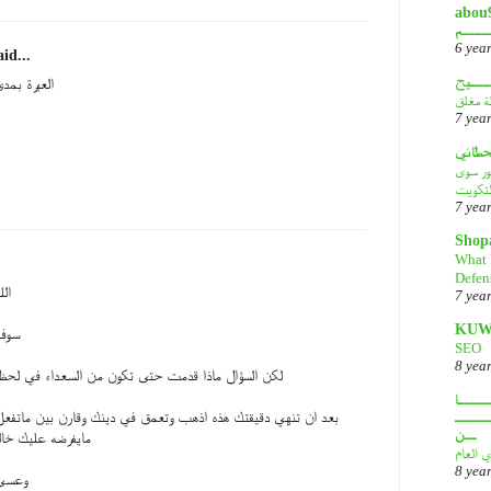
أبـــو
ــــم
6 yea
id...
ـــيح
العبرة بمدى
لة مغلق
7 yea
قحطاني
هور سوى
لتكويت
7 yea
Shop
What 
Defen
ال
7 yea
KUW
سوف 
SEO
8 yea
لكن السؤال ماذا قدمت حتى تكون من السعداء في لحظه
ــــا
ـــــ
بعد ان تنهي دقيقتك هذه اذهب وتعمق في دينك وقارن بين ماتفعل 
ــن
مايفرضه عليك خال
ي العام
8 yea
وعسى 