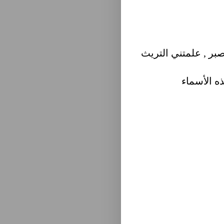
صبر , علمتني التريث
ه الأسماء