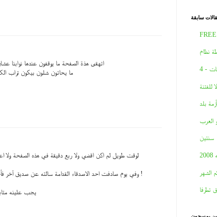
الات سابقة
FREE
ة نظام
اتهقى هذة الصفحة ما يوقفون عندها نوابنا عشان
ات - 4
ما يحاتون شلون بيكون تراب الك
لا للفتنة
أزمة بلد
و العرب
سنتين
لوقت طويل لم اكن اقضي ولا ربع دقيقة في هذه الصفحة ولا اع
2008
م الشهر
وفي يوم صادفت احد الاصدقاء القدامة سالته عن صديق آخر فأجاب لقد توفي منذ سنتين !
ق تطرفا
يجب علينه متابع
نين يمسحون