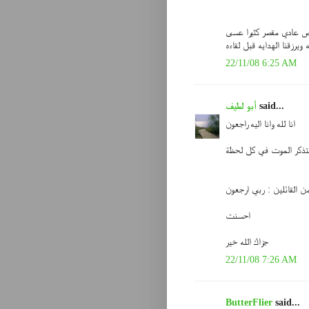
شخص عادي مقصر كثيرا عسى
 ويرزقنا الهدايه قبل لقاءه
22/11/08 6:25 AM
said...
أبو لطيف
انا لله وانا اليه راجعون
ستذكر الموت في كل لحظة
 من القائلين : ربي ارجعون
احسنت
جزاك الله خير
22/11/08 7:26 AM
ButterFlier
said...