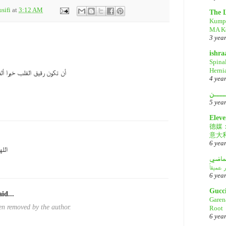
sifi
at
3:12 AM
The 
Kump
MA Ke
3 yea
ishr
Spina
Herni
أن تكون رقيق القلب خيرا أ
4 yea
ــــن
5 yea
Eleve
德媒
意大
6 yea
الل
لماضي
6 yea
Gucc
id...
Garen
n removed by the author.
Root
6 yea