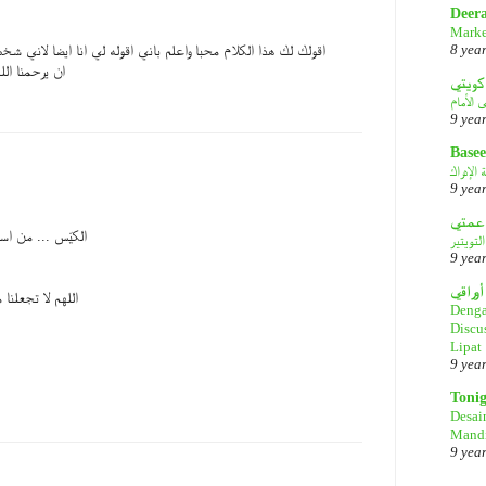
Deer
Marke
8 yea
اقولك لك هذا الكلام محبا واعلم باني اقوله لي انا ايضا لاني 
ان يرحمنا الله
كويتي
9 yea
Basee
الإدراك
9 yea
الكيّس ... من ا
لتويتير
9 yea
أوراقي
اللهم لا تجعلنا
Denga
Discu
Lipat
9 yea
Toni
Desai
Mandi
9 yea