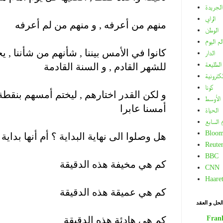
الجريدة
.
الراي
منهم من أعرفه , و منهم من لم أعرفه
الوطن
.
لم اليوم
كانوا في الأمس بيننا , شأنهم من شأننا , 
الدار
الطليعة
للشهر القادم , و السنة القادمة
لكترونية
.
كونا
و لكن القدر اختارهم , ليختم أمسهم بنقطة ا
الأوسط
أمسنا عابرا
الحياة
.
م السابع
Bloom
هل وصلوا الى نهاية البداية ؟ أم أنها بداية ا
Reuter
.
BBC
كم هي مخيفة هذه الدقيقة
CNN
.
Haare
كم هي عميقة هذه الدقيقة
لحل و العقد
.
Fran
كم هي هادئة هذه الدقيقة