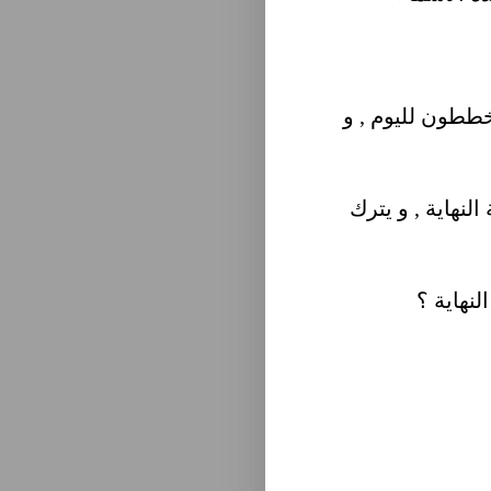
يخططون لليوم , و
لنهاية , و يترك
لنهاية ؟