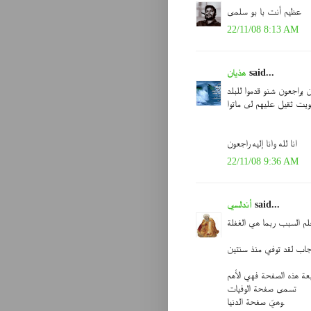
عظيم أنت با بو سلمى
22/11/08 8:13 AM
said...
هذيان
 يراجعون شنو قدموا للبلد
ويت ثقيل عليهم لى ماتوا
انا لله وانا إليه راجعون
22/11/08 9:36 AM
said...
أندلسي
لم السبب ربما هي الغفلة
ة هذه الصفحة فهي الأهم
تسمى صفحة الوفيات
وهيّ صفحة الدنيا.