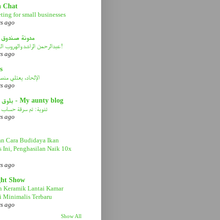
a Chat
ting for small businesses
rs ago
مدونة صندوق 
عبدالرحمن الراشد والهروب الى الأمام!
rs ago
s
الإلحاد، يعتلي منصة 
rs ago
بلوق عمتي - My aunty blog
تنوية: تم سرقة حساب ا
rs ago
n Cara Budidaya Ikan
s Ini, Penghasilan Naik 10x
rs ago
ght Show
n Keramik Lantai Kamar
 Minimalis Terbaru
rs ago
Show All