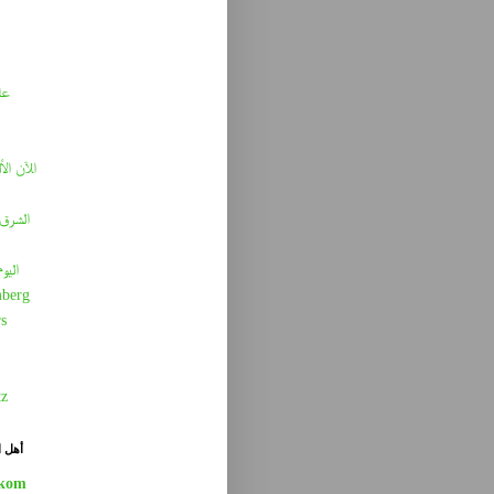
عا
الآن الأ
الشرق 
اليو
berg
s
tz
أهل ا
kom