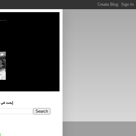
إبحث في ه
r