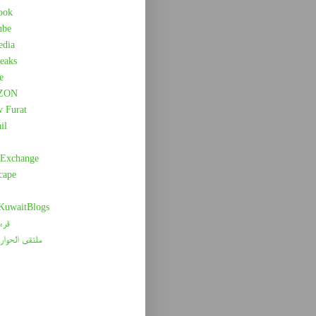
ook
ube
edia
eaks
e
ZON
w Furat
il
 Exchange
cape
 KuwaitBlogs
قرء
ملتقى الحوار