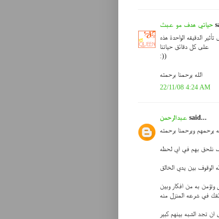
sa
حياتي هدف مو عبث
 تأثير الدقيقه الواحدة هذه
على كل دقائق حياتنا
:))
الله يرحمنا برحمته
22/11/08 4:24 AM
said...
عبدالرحمن
له يرحمهم ويرحمنا برحمته
نلحق بهم في اي لحظه
 الوقوف بين يدي الخالق
وتؤمن به من افكار وبين
قك في شرعه المنزل منه
ان تجد الشبه بينهم كبير