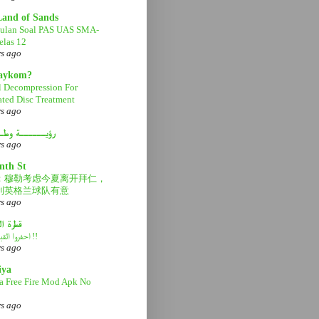
Land of Sands
ulan Soal PAS UAS SMA-
las 12
rs ago
aaykom?
l Decompression For
ated Disc Treatment
rs ago
رؤيــــــة وطـ
rs ago
nth St
：穆勒考虑今夏离开拜仁，
利英格兰球队有意
rs ago
قطرة ا
احفروا القبر عميقاً !!
rs ago
iya
a Free Fire Mod Apk No
rs ago