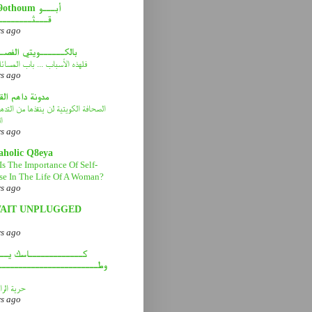
abou9othoum 
قـــثــــــــ
rs ago
بالكــــــويتي الفصـ
فلهذه الأسباب ... باب المسائ
rs ago
مدونة داهم ال
الصحافة الكويتية لن ينقذها من التد
ا
rs ago
aholic Q8eya
Is The Importance Of Self-
se In The Life Of A Woman?
rs ago
AIT UNPLUGGED
rs ago
كـــــــــــــاسك يـــ
وطــــــــــــــــــــــــ
حرية الرا
rs ago