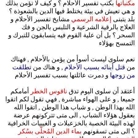
مكتباتها
بكتب تفسير الأحلام ؟ و كيف لا تؤمن بذلك
و هي تعيش في بيئة يختلط فيها الدين بالشعوذة ؟
بلد يتبنى
إعلامه الرسمي
مشايخ تفسير الأحلام و
العلاج بالرقية الشرعية و التلبس بالجن و فك
السحر ؟ بل أن علية القوم فيه يتسابقون للتبرك و
التمسح بهؤلاء
.
نعم سلوى ليست أسوأ من يؤمن بالأحلام , فهناك
من
قتل أبنائه بسبب الأحلام
, و هناك من
تطلقت
من زوجها
و دمرت عائلتها بسبب تفسير الأحلام
.
أعتقد أن سلوى اليوم تدق
ناقوس الخطر
أمامكم
جميعا , و على الهواء مباشرة , فهي تقول لكم اتقوا
الله بهذا الوطن , و شباب هذا الوطن , اتقوا الله
بعقول هؤلاء الشباب , الى متى تتركونهم عرضة
لهذه البيئة الخصبة بالخزعبلات و الغيبيات الخرافية
؟ الى متى تسقونهم
بماء الدين المُحلّى بسُكر