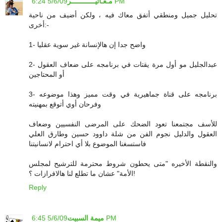
5/6/09 6:24 PM
مـغـاتيــــــــــــر
تحليل جميل ومنطقي أتفق معاك فيه ، ولكن أضيف من ناحية
أخرى:-
1- واضح جدا إن هالإنسانة غير سوية عقليا
2- عبدالجليل مو أول مرة يقتات في برنامجه على ضعاف العقول
أو المحتاجين
3- برنامجه على قناة جماهيرية في وقت مميز وهذا موضوعه
وفرحان أوي أتوقع بمهنيته
للأسف مجتمعنا تعود الضحك على المرضى النفسيين وضعاف
العقول والدليل نجوم الفن من شلة داوود حسين وطارق العلي
فاستسغنا الموضوع بلا أي احترام لانسانيتنا
والنقطة الأخيره "متى يحطون شروط محترمة للترشيح لمجلس
الأمة" عشان ما تطلع لنا هالافرازات ؟!
Reply
5/6/09 6:45 PM
ميمة السبيت