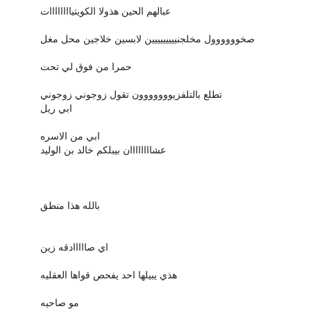
عبالهم الحين هذولا الكويتياااااااات
صخوووووول مخلجنييييييييين لابسين خلاجين محل مغل
حمرا من فوق لي تحت
تطلع بالتلفزيووووووون تقول زوجوني زوجوني
ابي ريل
ابي من الاسره
عشاااااااان بيبلكم خالد بن الوليد
بالله هذا منطق
اي صااااادقه زين
هذي يبيلها احد يفحص قواها العقليه
مو صاحيه