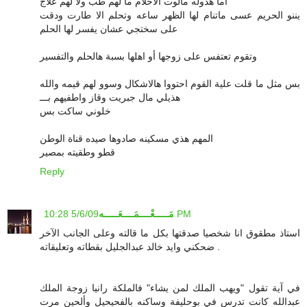
أما هذوله مالوت الاحلام ما لهم طب ولا لهم علاج
يننو الحريم عسى ماتنام لها الظهر ساعه وتحلم الا طارت ودقت
على سختجي عشان يفسر لها الحلم
وتقوم تعتفس على زوجها أو اهلها بسبة هالحلم والتفسير
بس مثل ما قلت علية القوم احتووا هالاشكال وسوو لهم قيمه والله
هذيلي مال جبريت وقاز واطفيهم بـــ
خلوني ساكت بس
المهم هذي مسكينه صادوها صيده قناة الوطن
قطو وطقيته بمصير
Reply
5/6/09 10:28 PM
مَـــــعْــــمَــــعَـــــه
استاذ مطقوق انا شخصيا صدقتها بكل ما قالته وعلى الجانب الآخر
ضحكني وايد خالد عبدالجليل بقطاته وتعليقاته .
في آية تقول "ويهب الملك لمن يشاء" فالملكة رانيا زوجة الملك
عبدالله كانت تدرس في بوحليفة وساكنه بالفحيحيل وألحين مرت