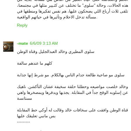
هذه الحالات، وحالة "سلوى" ما تختلف عن كثـيير مثلها في مجتمعنا،
تلقى ثلاث أرباع اللي يضحكون عليها، هم نفس تفكيرها ومنطقها في
مسألة تدخل الاحلام وتأثيرها في حياتهم الواقعية.
Reply
-mate
6/6/09 3:13 AM
سلوى المطيري وخالد العبدالجليل وقناة الوطن
كلهم ما عندهم سالفة
سلوى مو صاحية طالعة جدام الناس بهالكلام. مو شرط إنها جذابة
وخالد خلصت مواضيعه وحطلنا حلقة سخيفة عشان التأكشن. ناهيك
عن إسلوبه الوقح جداً في المقابلة. يجذبها ويدقرها ويمصخرها واهي
مستانسة
قناة الوطن وافقت على سخافات خالد وقالت له أوكي حط المقابلة
بس مانبي تعليقك عليها
---------