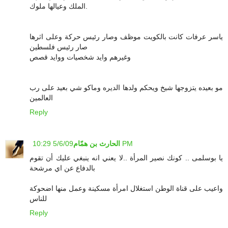
الملك وعيالها ملوك.
ياسر عرفات كانت بالكويت موظف وصار رئيس حركة وعلى اثرها
صار رئيس فلسطين
وغيرهم وايد شخصيات ووايد قصص
مو بعيده يتزوجها شيخ ويحكم ولدها الديره وماكو شي بعيد على رب
العالمين
Reply
5/6/09 10:29 PM
الحارث بن همّام
يا بوسلمى .. كونك نصير المرأة ..لا يعني انه ينبغي عليك أن تقوم
بالدفاع عن اي مرشحة
واعيب على قناة الوطن استغلال امرأة مسكينة وعمل منها اضحوكة
للناس
Reply