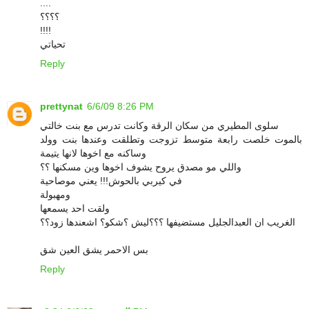
....
؟؟؟؟
!!!!
تحياتي
Reply
prettynat
6/6/09 8:26 PM
سلوى المطيري من سكان الرقة وكانت تدرس مع بنت خالتي
بالموت خلصت رابعة متوسط تزوجت وتطلقت وعندها بنت وولد
وساكنه مع اخوها لانها يتيمة
واللي مو مصدق يروح يشوف اخوها وين مسكنها ؟؟
في كيربي بالحوش!!! يعني موصاحية
ومهبولة
ولقت احد يسمعها
الغريب ان العبدالجليل مستضيفها ؟؟؟ليش ؟شكو؟ اشعندها زود؟؟
بس الاحمر يشق العين شق
Reply