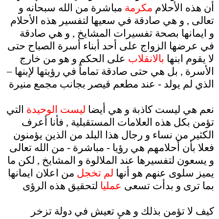
أن هذه الأحلام
مكرمة
مباشرة من الله سبحانه و
تعالى , و هي صادقة في سعيها لتفسير هذه الأحلام
و ايمانها بصحة تفسيرات المشايخ , و هي صادقة
في عرضها الزواج على أحد أبناء أسرة الصباح حتى
لا يقوم ابنها
بالانقلاب
على الحكم و هو من خارج
الأسرة , بل هي حتى صادقة تماماً في رؤيتها لإبنها –
الذي لم يولد - عند مطعم قيصر بجانب مجمع منيرة
.
نعم هي ليست كاذبة و هي أيضا
ليست الوحيدة
التي
تؤمن بكل هذه العلامات المستقبلية , فأنا أعرف
الكثير من نساء و رجال هذا البلد من الذين يؤمنون
فعلا بأن أحلامهم هي رؤيا - مباشرة - من الله تعالى
و يسعون لتفسيرها عند الملالوة و المشايخ , لكن ما
يميز سلوى عنهم هو أنها
لم تخجل
من اعلان ايمانها
بما ترى و بدأت تسعى
عمليا
لتحقيق هذه الرؤى
.
كيف لا تؤمن بذلك و هي تعيش في دولة تزخر