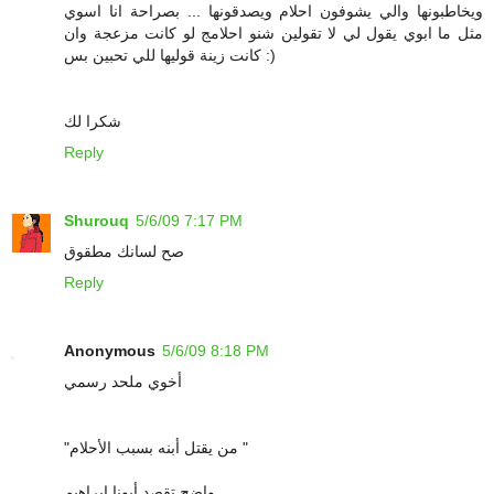
ويخاطبونها والي يشوفون احلام ويصدقونها ... بصراحة انا اسوي
مثل ما ابوي يقول لي لا تقولين شنو احلامج لو كانت مزعجة وان
كانت زينة قوليها للي تحبين بس :)
شكرا لك
Reply
Shurouq
5/6/09 7:17 PM
صح لسانك مطقوق
Reply
Anonymous
5/6/09 8:18 PM
أخوي ملحد رسمي
"من يقتل أبنه بسبب الأحلام "
واضح تقصد أبونا ابراهيم