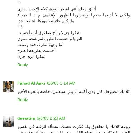
!!!
أتفق معك أنني اشعر بصدق كلام الإخت سلوى
ولكني لا أؤيدها سعيها وإصرارها للظهور الإعلامي بهذه الطريقة
والتكلم علانية بأمورها الخاصة جدا
!!!!
شكرا جزيلا يا أخ مطقوق أنك أحسنت
النوايا وأحسنت الظن بالمرشحة سلوى
أما وجهة نظرك فقد وصلت
أحسنت بطريقة الطرح
شكرا مرة أخرى
Reply
Fahad Al Askr
6/6/09 1:14 AM
كلامك مضبوط، كان ودي أكتبه أنا بس سبقتني، خاصة بالجزء الأخير
Reply
deeratna
6/6/09 2:23 AM
روعه كلامك يا مطقوق وانا فكرت نفسك، مسألة الرغبة في تفسير
الحلم وانعكاسه على حياة الكثير من الناس هي مسألة جدية في