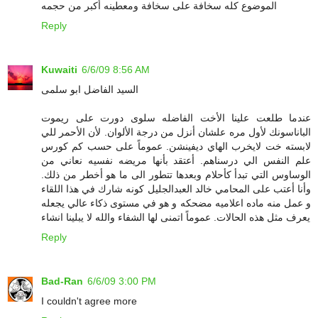
الموضوع كله سخافة على سخافة ومعطينه أكبر من حجمه
Reply
Kuwaiti
6/6/09 8:56 AM
السيد الفاضل ابو سلمى
عندما طلعت علينا الأخت الفاضله سلوى دورت على ريموت
الباناسونك لأول مره علشان أنزل من درجة الألوان. لأن الأحمر للي
لابسته خت لايخرب الهاي ديفينشن. عموماً على حسب كم كورس
علم النفس الي درسناهم. أعتقد بأنها مريضه نفسيه نعاني من
الوساوس التي تبدأ كأحلام وبعدها تتطور الى ما هو أخطر من ذلك.
وأنا أعتب على المحامي خالد العبدالجليل كونه شارك في هذا اللقاء
و عمل منه ماده اعلاميه مضحكه و هو في مستوى ذكاء عالي يجعله
يعرف مثل هذه الحالات. عموماً اتمنى لها الشفاء والله لا يبلينا انشاء
Reply
Bad-Ran
6/6/09 3:00 PM
I couldn't agree more