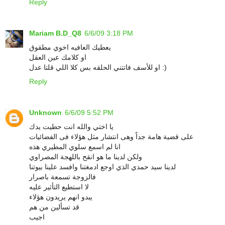
Reply
Mariam B.D_Q8
6/6/09 3:18 PM
يعطيك العافيه اخوي مطقوق
او كلامك عين العقل
او للأسف فاتتني الحلقه بس كلا اللي قلتا عدل :)
Reply
Unknown
6/6/09 5:52 PM
يا اختي والله انت حطيت يدك
على قضية هامة جداً وهى انتشار مثل هؤلاء فى الفضائيات
انا لم اسمع سلوي المطيري هذه
ولكن لدينا ما هو انقح باللهجة المصراوي
لدينا سيد حمدي الذي اوجع ادمغتنا وافسد علينا بيوتنا
فالزوجة تسمعة باصرار
لا استطيع التأثير عليه
يبدو انهم يريدون هؤلاء
قد تسألين من هم
اجيب