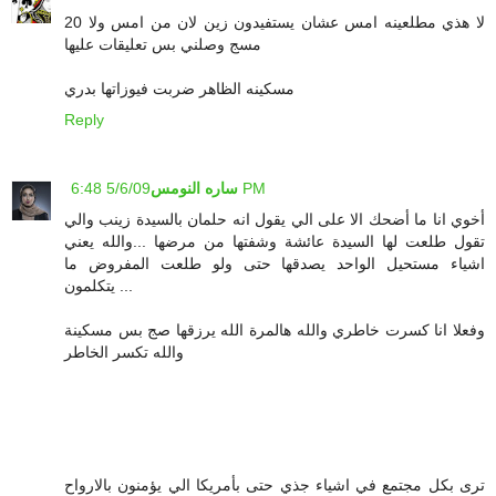
لا هذي مطلعينه امس عشان يستفيدون زين لان من امس ولا 20
مسج وصلني بس تعليقات عليها
مسكينه الظاهر ضربت فيوزاتها بدري
Reply
5/6/09 6:48 PM
ساره النومس
أخوي انا ما أضحك الا على الي يقول انه حلمان بالسيدة زينب والي
تقول طلعت لها السيدة عائشة وشفتها من مرضها ...والله يعني
اشياء مستحيل الواحد يصدقها حتى ولو طلعت المفروض ما
يتكلمون ...
وفعلا انا كسرت خاطري والله هالمرة الله يرزقها صج بس مسكينة
والله تكسر الخاطر
ترى بكل مجتمع في اشياء جذي حتى بأمريكا الي يؤمنون بالارواح