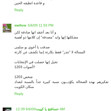
و قاعدة اتطبقه الحين
Reply
mellow
5/6/09 11:59 PM
و آنا بعد أعتقد انها صادقة لكن
مشكلتها إنها وايد "مصدقة" إن كلامها ذو أهمية
صدقت يا أخوي بو سلمى
المسالة لا "تنذر" فقط بكارثة إنما تكشف عن كارثة
تخيل إنها حصلت في الإنتخابات
1203 أصوات!!
1203 شخص
تفكيرهم بهذه الضحالة يكوّنـــون نسبة كبيرة جداً بالنسبة لتعداد
سكان الكويت
Reply
6/6/09 12:39 AM
حسافتج يا كويت