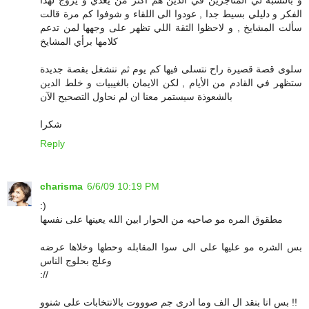
الفكر و دليلي بسيط جدا , عودوا الى اللقاء و شوفوا كم مرة قالت
سألت المشايخ , و لاحظوا الثقة اللي تظهر على وجهها لمن تدعم
كلامها برأي المشايخ
سلوى قصة قصيرة راح نتسلى فيها كم يوم ثم ننشغل بقصة جديدة
ستظهر في القادم من الأيام , لكن الايمان بالغيبيات و خلط الدين
بالشعوذة سيستمر معنا ان لم نحاول التصحيح الآن
شكرا
Reply
charisma
6/6/09 10:19 PM
:)
مطقوق المره مو صاحيه من الحوار ابين الله يعينها على نفسها
بس الشره مو عليها على الى سوا المقابله وحطها وخلاها عرضه
وعلج بحلوج الناس
://
بس انا بنقد ال الف وما ادرى جم صوووت بالانتخابات على شنوو !!