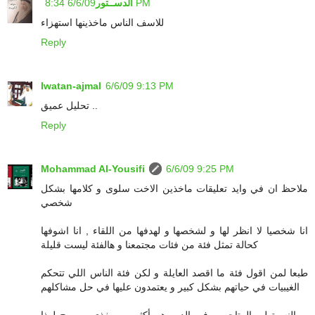
6/6/09 8:34 PM
الدســتور
للاسف الناس ماخذينها استهزاء
Reply
lwatan-ajmal
6/6/09 9:13 PM
تحليل عميق ..
Reply
Mohammad Al-Yousifi
6/6/09 9:25 PM
ملاحظ ان في وايد تعليقات ماخذين الاخت سلوى و كلامها بشكل
شخصي
انا شخصيا لا انظر لها و لشخصها و لهدفها من اللقاء , انا اشوفها
كحالة تمثل فئة من فئات مجتمعنا و هالفئة ليست قليلة
طبعا لمن اقول فئة ما اقصد العايلة و لكن فئة الناس اللي تتحكم
الغيبيات في حياتهم بشكل كبير و يعتمدون عليها في حل مشاكلهم
و بالنسبة لي المتاجرين في الدين هم أكثر من يغذي و يروج لهذا