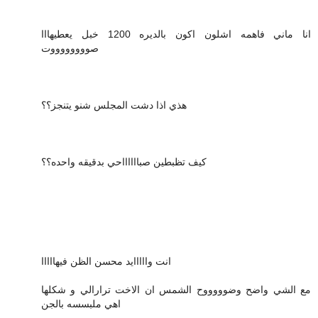
انا ماني فاهمه اشلون اكون بالديره 1200 خبل يعطيهااا
صووووووووت
هذي اذا دشت المجلس شنو يتنجز؟؟
كيف تظبطين صبااااااحي بدقيقه واحده؟؟
انت وااااايد محسن الظن فيهااااا
مع الشي واضح وضوووووح الشمس ان الاخت ترارالي و شكلها
اهي ملبسسه بالجن