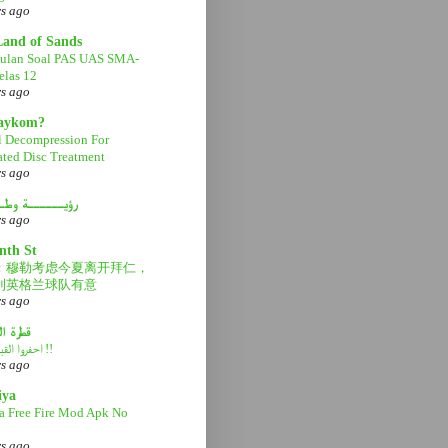
rs ago
Land of Sands
ulan Soal PAS UAS SMA-
las 12
rs ago
aaykom?
l Decompression For
ated Disc Treatment
rs ago
رؤيــــــة وطـ
rs ago
nth St
：穆勒考虑今夏离开拜仁，
利英格兰球队有意
rs ago
قطرة ا
احفروا القبر عميقاً !!
rs ago
iya
a Free Fire Mod Apk No
rs ago