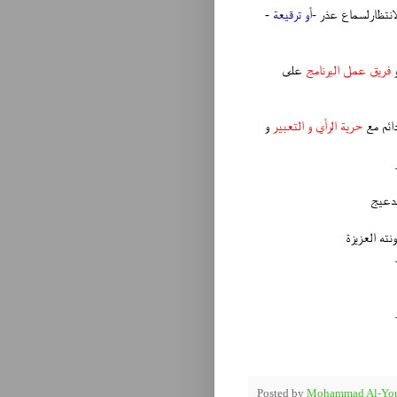
انتظارلسماع عذر
-أو ترقيعة
-
فريق عمل البرنامج
على
دائم مع
حرية الرأي و التعبير
و
لدعيج
ته العزيزة
Posted by
Mohammad Al-You