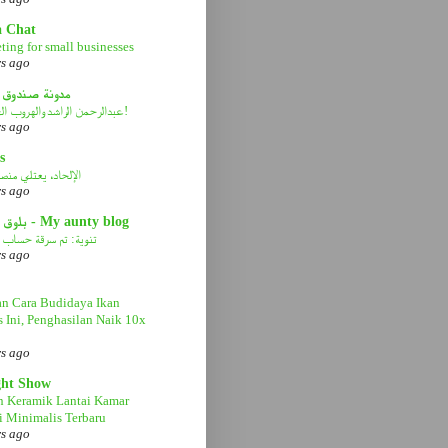
a Chat
ting for small businesses
rs ago
مدونة صندوق 
عبدالرحمن الراشد والهروب الى الأمام!
rs ago
s
الإلحاد، يعتلي منصة 
rs ago
بلوق عمتي - My aunty blog
تنوية: تم سرقة حساب ا
rs ago
n Cara Budidaya Ikan
s Ini, Penghasilan Naik 10x
rs ago
ght Show
n Keramik Lantai Kamar
 Minimalis Terbaru
rs ago