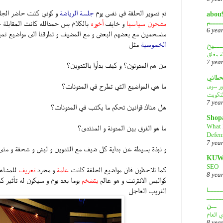
تم تصوير الحلقة في نفس يوم
جلسة الرياضة
و كوني كنت حاضر الجل
أبـــو
ــــم
مشحون سياسيا
و خايف
أخوره
بالكلام بس حمدالله كانت المقابلة 
6 yea
منسجمين مع بعضهم البعض و مع المضيف و تطرقنا الى مواضيع تمي
الخصوصية
مثل
ـــيح
لة مغلق
7 yea
من هم المدونون؟ و كيف بدأوا بالتدوين؟
قحطاني
ما هي المواضيع التي تطرح في المدونات؟
هور سوى
لتكويت
7 yea
هل هناك قوانين تحكم ما يكتب في المدونات؟
Shop
What 
ما هو الفرق بين المدونة و المنتدى؟
Defen
7 yea
و نبذة بسيطة عن بداية كل ضيف مع التدوين و ليش و شحقة و متى 
KUW
SEO
كما تلاحظون فان مواضيع الحلقة كانت
عامة
و مجرد
تعريف
للمشاهد
8 yea
كواليس الانترنت و هو عالم
يتضخم
يوما بعد يوم و سيكون له تأثير كب
ــــا
القريب العاجل
ـــــ
ــن
ي العام
8 yea