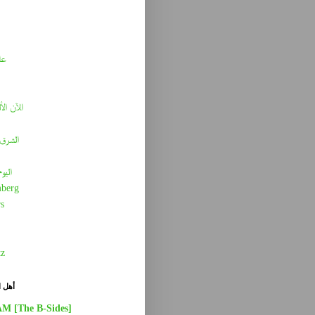
عا
الآن الأ
الشرق 
اليو
berg
s
tz
أهل ا
AM [The B-Sides]