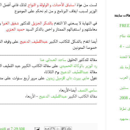
لست من هواة
استباق
الأحداث و الولولة و النواح
لذلك فاني أفضل ال
الوزير لسبب ايقاف البرنامج و من ثم نحكم على الموضوع
الات سابقة
في النهاية لا يسعني الا التقدم
بالشكر الجزيل
للدكتور
شفيق الغبرا
و
FREE
معاملتهم و استقبالهم الممتاز و اخص بالذكر السيد
حميد العنزي
ة نظام
أيضا اتقدم بالشكل للكاتب الكبير
عبداللطيف الدعيج
على وقوفه ال
ات - 4
خصوصا المدونين
__________________________________________
لا للفتنة
مقالة للدكتور الخلوق
ساجد العبدلي هنا
رد الوزير بالوكالة الحميدي
على مقالة الكاتب الكبير عبد اللطيف ا
أزمة بلد
مقالة
عبداللطيف الدعيج
يوم الثلاثاء
و العرب
نقول
هابي بيرث داي للزميل زيدون
على مرور أربع سنوات على مدون
__________________________________________
سنتين
سامي النصف
أيضا-الأربعاء
مقالة الكاتب الكبير
عبداللطيف الدعيج
- الأربعاء
2008
__________________________________________
ق تطرفا
 مشهود
sifi
at
7:29 AM