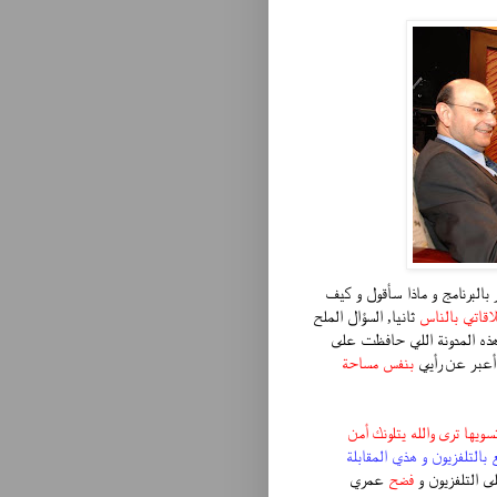
 بالبرنامج و ماذا سأقول و كيف
اقاتي بالناس
ثانيا, السؤال الملح
 المدونة اللي حافظت على
أعبر عن رأيي
بنفس مساحة
تسويها ترى والله يتلونك أمن
 بالتلفزيون و هذي المقابلة
لى التلفزيون و
فضح
عمري