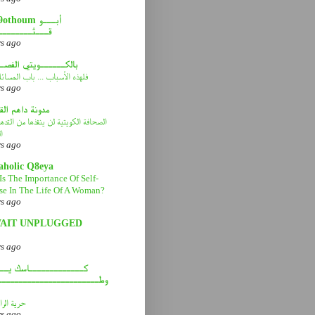
abou9othoum 
قـــثــــــــ
rs ago
بالكــــــويتي الفصـ
فلهذه الأسباب ... باب المسائ
rs ago
مدونة داهم ال
الصحافة الكويتية لن ينقذها من التد
ا
rs ago
aholic Q8eya
Is The Importance Of Self-
se In The Life Of A Woman?
rs ago
AIT UNPLUGGED
rs ago
كـــــــــــــاسك يـــ
وطــــــــــــــــــــــــ
حرية الرا
rs ago