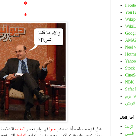
*
Faceb
YouT
*
Wikip
WikiL
Googl
AMA
Neel 
Hotma
Yahoo
Stock
CineS
NBK
Safat
ان كريم
 الوطني
أخبار العالم
الزبدة
قبل فترة بسيطة بدأنا نستبشر
خيرا
في بوادر تغيير
العقلية
الاعلامية 
القبس
بدأت تظهر على قناته الاولى مجموعة من البرامج
الهادفة
التي نجحت