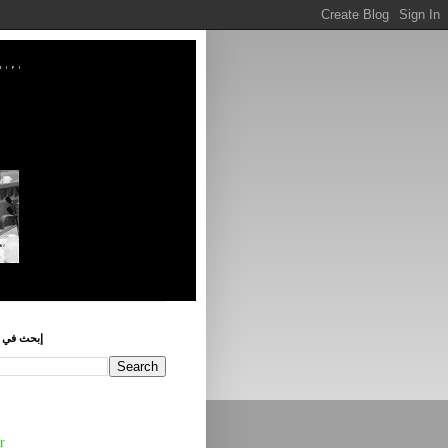
إبحث في ه
r