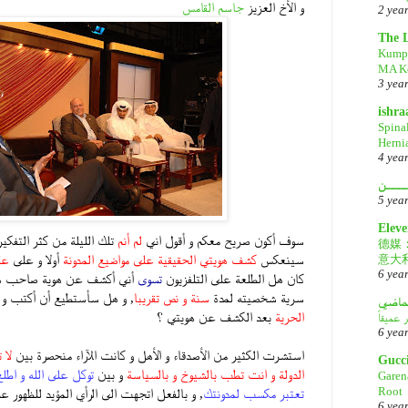
و الأخ العزيز
جاسم القامس
2 yea
The 
Kump
MA Ke
3 yea
ishr
Spina
Herni
4 yea
ــــن
5 yea
Eleve
سوف أكون صريح معكم و أقول اني
لم أنم
تلك الليلة من كثر التفكير
德媒
سينعكس
كشف هويتي الحقيقية على مواضيع المدونة
أولا و على
عل
意大
6 yea
كان هل الطلعة على التلفزيون
تسوى
أني أكشف عن هوية صاحب هذه
سرية شخصيته لمدة
سنة و نص تقريبا
, و هل سأستطيع أن أكتب و 
لماضي
الحرية
بعد الكشف عن هويتي ؟
6 yea
استشرت الكثير من الأصدقاء و الأهل و كانت الآراء منحصرة بين
لا 
Gucc
الدولة و انت تطب بالشيوخ و بالسياسة
و بين
توكل على الله و اطلع
Garen
Root
تعتبر مكسب لمدونتك
, و بالفعل اتجهت الى الرأي المؤيد للظهور ع
6 yea