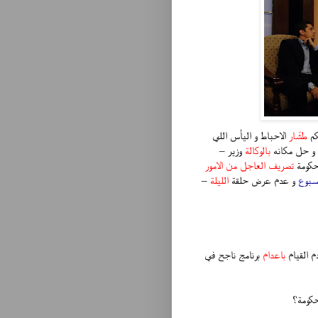
كم
طشّار
الاحباط و اليأس اللي
و حل مكانه
بالوكالة
وزير –
 حكومة
تصريف العاجل من الامور
اسبوع
و عدم عرض حلقة
الليلة
–
م القيام
باعدام
برنامج ناجح في
حكومة؟