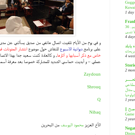
Gugge
Kuwai
1 day
Fran
36 عاماً على الغزو العراقي الغاشم..
ا تنسى
4 day
و في يوم من الأيام تلقيت اتصال هاتفي من صديق يسألني عن مدى
ه يابلد
على برنامج
ديوانية الاسبوع
للنقاش حول موضوع
انتشار المدونات 
بريحاته
خاص مع ذكر أسبابها و آثارها
, و كالعادة كنت سعيد جدا بهذا الا
4 wee
عملي – و أبديت حماسي الشديد للمشاركة خصوصا بعد معرفة أسماء
Stori
2 mon
Zaydoun
لحـــر
DeepS: مصدر قلق
Shrouq
في مجال
نولوجيا
Q
1 yea
Nibaq
Game 
2 yea
الأخ العزيز
محمود اليوسف
من البحرين
Nega
Dinin