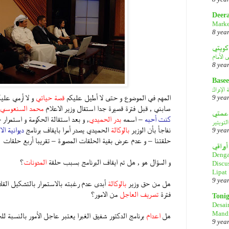
Deer
Marke
8 yea
كويتي
8 yea
Basee
الإدراك
المهم في الموضوع و حتى لا أطيل عليكم
قصة حياتي
و لا أرمي علي
9 yea
صابني , قبل فترة قصيرة جدا استقال وزير الاعلام
محمد السنعوسي
كنت أحبه
– اسمه
بدر الحميدي
, و بعد استقالة الحكومة و استمرار
لتويتير
نفاجأ بأن الوزير
بالوكالة
الحميدي يصدر أمرا بايقاف برنامج
ديوانية ال
9 yea
حلقتنا – و عدم عرض بقية الحلقات المصورة – تقريبا أربع حلقات
أوراقي
Denga
و السؤال هو , هل تم ايقاف البرنامج بسبب حلقة
المدونات
؟
Discu
Lipat
9 yea
هل من حق وزير
بالوكالة
أبدى عدم رغبته بالاستمرار بالتشكيل القاد
فترة
تصريف العاجل
من الامور؟
Toni
Desai
Mandi
هل
اعدام
برنامج الدكتور شفيق الغبرا يعتبر عاجل الأمور بالنسبة لل
9 yea