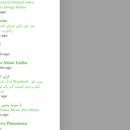
nheim Worked with a
ti Design Studio
 ago
kom
والكويت ل
s ago
آ
ks ago
es About Zoz0ta
ths ago
الرأي ا
الذكاء الاصطناعي eek
للغرب وتحدٍ للهيمنة الأمريكية 
التك
r ago
|| مدونة ماشي صح ||
Gratis Mesin Slot Online
rs ago
tive Phenomena
g