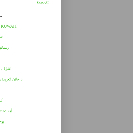
Show All
مق
 KUWAIT
نقط
رمضاني
الادارة , 
يا خائن العروبة 
أمّه 
أمّة تختن
يوم