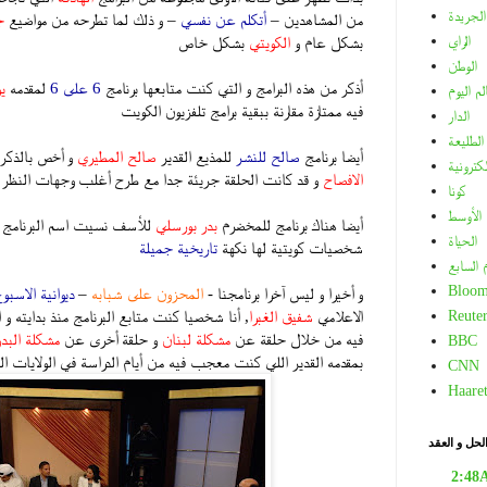
الجريدة
من المشاهدين –
أتكلم عن نفسي
– و ذلك لما تطرحه من مواضيع
ج
الراي
بشكل عام و
الكويتي
بشكل خاص
الوطن
أذكر من هذه البرامج و التي كنت متابعها برنامج
6 على 6
لمقدمه
ي
لم اليوم
فيه ممتازة مقارنة ببقية برامج تلفزيون الكويت
الدار
الطليعة
أيضا برنامج
صالح للنشر
للمذيع القدير
صالح المطيري
و أخص بالذكر 
لكترونية
الافصاح
و قد كانت الحلقة جريئة جدا مع طرح أغلب وجهات النظر 
كونا
الأوسط
أيضا هناك برنامج للمخضرم
بدر بورسلي
للأسف نسيت اسم البرنامج ا
الحياة
شخصيات كويتية لها نكهة
تاريخية جميلة
م السابع
Bloom
و أخيرا و ليس آخرا برنامجنا -
المحزون على شبابه
–
ديوانية الاسبو
الاعلامي
شفيق الغبرا
, أنا شخصيا كنت متابع البرنامج منذ بدايته و
Reuter
فيه من خلال حلقة عن
مشكلة لبنان
و حلقة أخرى عن
مشكلة البد
BBC
بمقدمه القدير اللي كنت معجب فيه من أيام الدراسة في الولايات ال
CNN
Haare
لحل و العقد
2:48