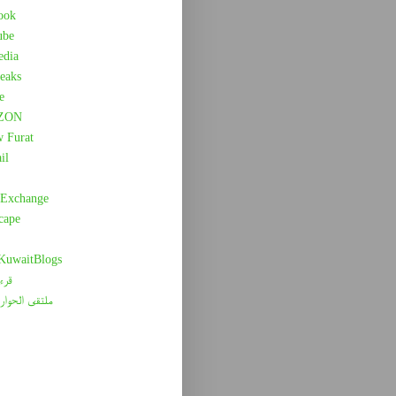
ook
ube
edia
eaks
e
ZON
w Furat
il
 Exchange
cape
 KuwaitBlogs
قرء
ملتقى الحوار