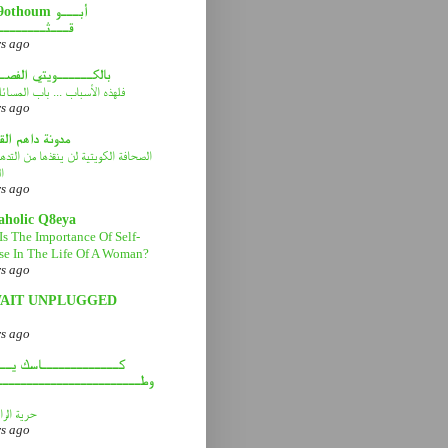
abou9othoum 
قـــثــــــــ
rs ago
بالكــــــويتي الفصـ
فلهذه الأسباب ... باب المسائ
rs ago
مدونة داهم ال
الصحافة الكويتية لن ينقذها من التد
ا
rs ago
aholic Q8eya
Is The Importance Of Self-
se In The Life Of A Woman?
rs ago
AIT UNPLUGGED
rs ago
كـــــــــــــاسك يـــ
وطــــــــــــــــــــــــ
حرية الرا
rs ago