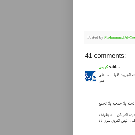
Posted by
Mohammad Al-You
41 comments:
said...
كويتي
ت الجريده كلها .. ما خلى
شي
..............................
 لجنه ولا جمعيه ولا تجمع
...
عبده الشيطان .. شهالفراغه
له .. ليش الفريق سري ؟؟
..............................