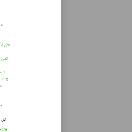
عا
الآن الأ
الشرق 
اليو
berg
s
tz
أهل ا
kom