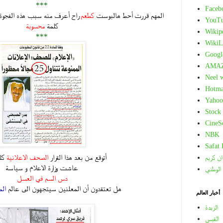
***
Faceb
المهم قررت أحط هالبوست
كطعم
راح أعرف منه سبب هذه الفجوة 
YouT
كلمة
محسوبة
Wikip
***
WikiL
Googl
AMA
Neel 
Hotma
Yahoo
Stock
CineS
NBK
Safat
أتوقع من بعد هذا القرار
الصحف الاعلانية
كله
ان كريم
عاشت وزارة الاعلام و سياسة
 الوطني
دس السم في العسل
هل تعتقدون أن المعلنين سيتجهون الى عالم
الم
أخبار العالم
الزبدة
القبس