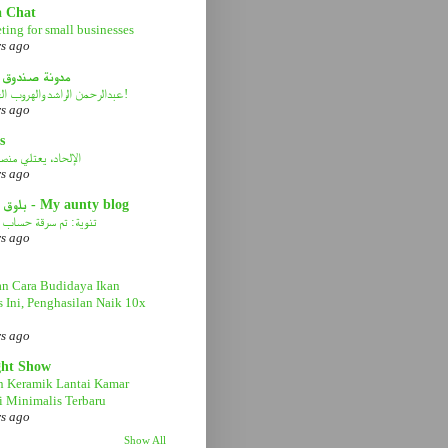
a Chat
ting for small businesses
rs ago
مدونة صندوق 
عبدالرحمن الراشد والهروب الى الأمام!
rs ago
s
الإلحاد، يعتلي منصة 
rs ago
بلوق عمتي - My aunty blog
تنوية: تم سرقة حساب ا
rs ago
n Cara Budidaya Ikan
s Ini, Penghasilan Naik 10x
rs ago
ght Show
n Keramik Lantai Kamar
 Minimalis Terbaru
rs ago
Show All