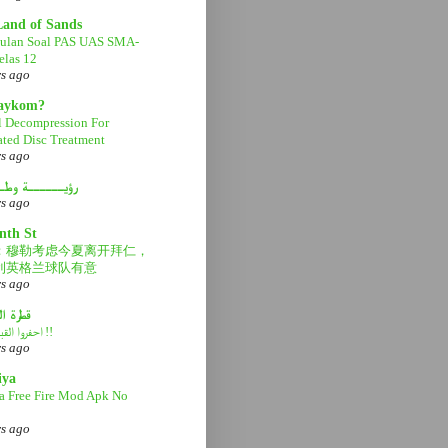
Land of Sands
ulan Soal PAS UAS SMA-
las 12
rs ago
aaykom?
l Decompression For
ated Disc Treatment
rs ago
رؤيــــــة وطـ
rs ago
nth St
：穆勒考虑今夏离开拜仁，
利英格兰球队有意
rs ago
قطرة ا
احفروا القبر عميقاً !!
rs ago
iya
a Free Fire Mod Apk No
rs ago