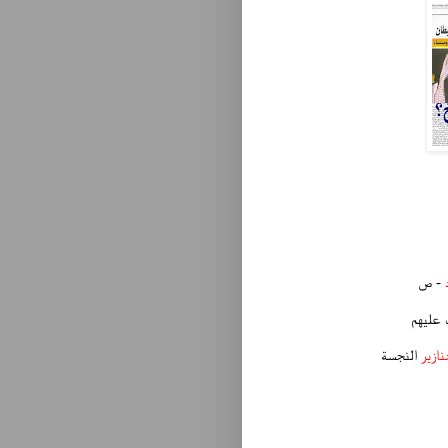
- ص
 عليهم
نازير
النجسة