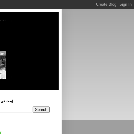
إبحث في ه
r