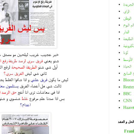
الجريدة
الراي
الوطن
لم اليوم
الدار
الطليعة
لكترونية
كونا
خبر عجيب غريب ليلحين مو مصدق ع
الأوسط
شنو يعني
فريق سري لرصد طريقة رفع ا
الحياة
أول شي شنو
الطريقة الصحيحة
لرفع ال
ثاني شي ليش
الفريق سري؟
م السابع
ليش ما يكون
فريق علني
و اذا شافوا الغلط يج
Bloom
ثالث شي هل أعضاء الفريق
يستلمون مع
Reuter
اذا في معاشات ترى انا أنفع
حق الرصد 
BBC
بس اذا صدنا علم مرفوع
غلط
شنسوي و شنو 
CNN
اعدام؟
Haare
لحل و العقد
Fran