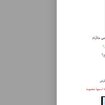
ي هالأيام
؟
ح؟
مارض
ة اسمها معصومة