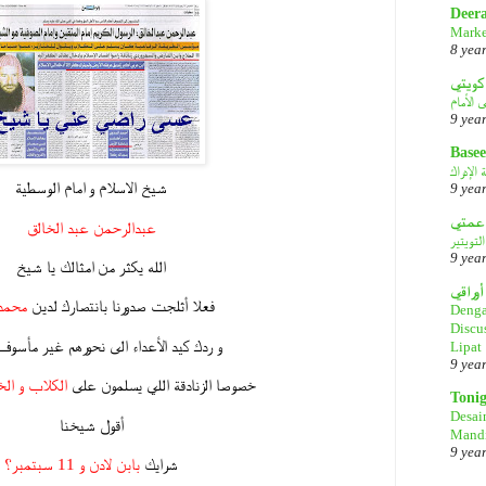
Deer
Marke
8 yea
كويتي
9 yea
Basee
الإدراك
شيخ الاسلام و امام الوسطية
9 yea
عبدالرحمن عبد الخالق
لتويتير
9 yea
الله يكثر من امثالك يا شيخ
أوراقي
فعلا أثلجت صدورنا بانتصارك لدين
محمد
Denga
Discu
و ردك كيد الأعداء الى نحورهم غير مأسوف
Lipat
9 yea
خصوصا الزنادقة اللي يسلمون على
الكلاب و الخ
Toni
Desai
أقول شيخنا
Mandi
9 yea
شرايك
بابن لادن و 11 سبتمبر؟