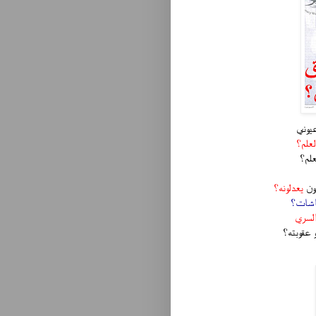
يوني
لعلم؟
علم؟
ون
يعدلونه؟
اشات؟
السري
عقوبته؟