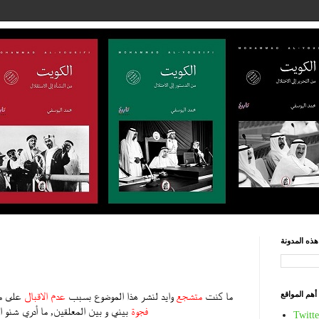
ذه المدونة
أهم المواقع
ما كنت
متشجع
وايد لنشر هذا الموضوع بسبب
عدم الاقبال
على م
فجوة
بيني و بين المعلقين, ما أدري شنو 
Twitte