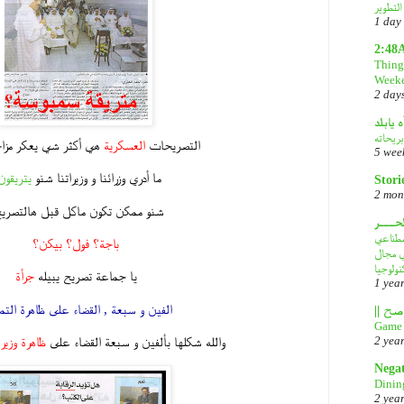
1 day
2:48
Things
Week
2 day
ه يابلد
بريحاته
التصريحات
العسكرية
هي أكثر شي يعكر مزاج
5 wee
ما أدري وزرائنا و وزيراتنا شنو
يتريقون
Stori
2 mon
شنو ممكن تكون ماكل قبل هالتصري
لحـــر
DeepS: مصدر قلق
باجة؟ فول؟ بيكن؟
في مجال
نولوجيا
يا جماعة تصريح يبيله
جرأة
1 yea
الفين و سبعة , القضاء على ظاهرة الت
Game 
والله شكلها بألفين و سبعة القضاء على
ظاهرة وزير
2 yea
Nega
Dinin
2 yea