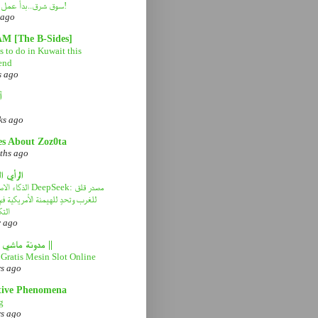
سوق شرق..بدأ عمل التطوير!
 ago
AM [The B-Sides]
 to do in Kuwait this
end
s ago
آ
ks ago
es About Zoz0ta
ths ago
الرأي ا
الذكاء الاصطناعي eek
للغرب وتحدٍ للهيمنة الأمريكية 
التك
r ago
|| مدونة ماشي صح ||
Gratis Mesin Slot Online
rs ago
tive Phenomena
g
rs ago