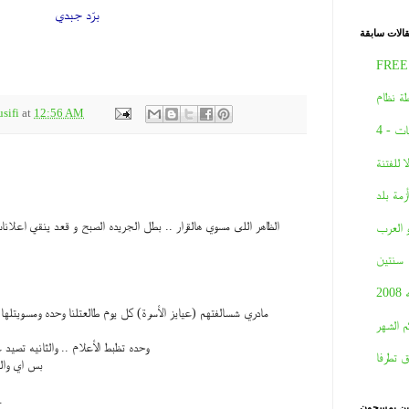
برّد جبدي
الات سابقة
FREE
ة نظام
sifi
at
12:56 AM
ات - 4
لا للفتنة
أزمة بلد
الظاهر اللى مسوي هالقرار .. بطل الجريده الصبح و قعد ينقي اعلانا
و العرب
سنتين
2008
مادري شسالفتهم (عيايز الأسرة) كل يوم طالعتلنا وحده ومسويتلها
م الشهر
وحده تظبط الأعلام .. والثانيه تصيد 
ق تطرفا
بس اي وال
.
نين يمسحون