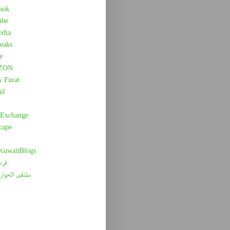
ook
ube
edia
eaks
e
ZON
w Furat
il
 Exchange
cape
 KuwaitBlogs
قرء
ملتقى الحوار