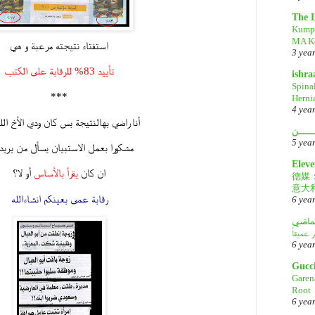
The 
Kump
MA Ke
استفتاء نتيجته مرعبة و هي
3 yea
تأييد 83% للرقابة على الكتب
ishr
Spina
***
Herni
4 yea
أنا راضي بهالنتيجة بس كان ودي الأخ الل
ــــن
5 yea
مشكورا بعمل الاستبيان يسأل من يريد ر
Eleve
ان كان
يقرأ بالأساس
أو لا؟
德媒
意大
رقابة عمى بعينكم انشاءالله
6 yea
لماضي
6 yea
Gucc
Garen
Root
6 yea