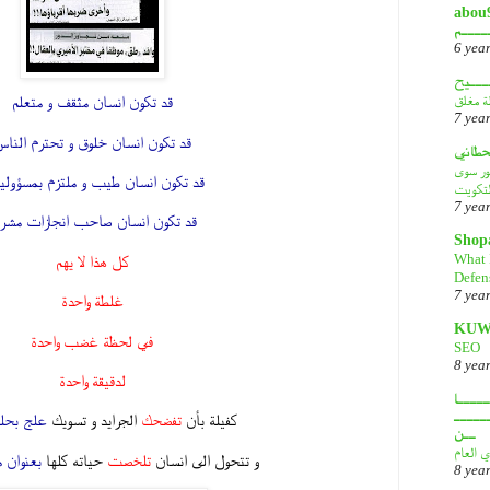
أبـــو
ــــم
6 yea
ـــيح
لة مغلق
قد تكون انسان مثقف و متعلم
7 yea
قد تكون انسان خلوق و تحترم النا
قحطاني
هور سوى
قد تكون انسان طيب و ملتزم بمسؤولي
لتكويت
7 yea
قد تكون انسان صاحب انجازات مشرف
Shop
What 
كل هذا لا يهم
Defen
7 yea
غلطة واحدة
KUW
في لحظة غضب واحدة
SEO
8 yea
لدقيقة واحدة
ــــا
ـــــ
كفيلة بأن
تفضحك
الجرايد و تسويك
علج بحلو
ــن
ي العام
و تتحول الى انسان
تلخصت
حياته كلها
بعنوان 
8 yea