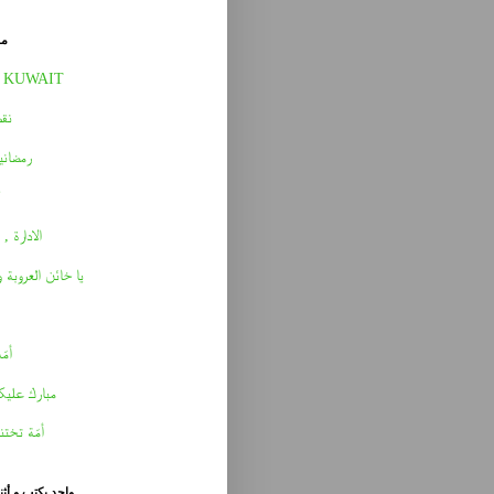
مق
 KUWAIT
نقط
رمضاني
الادارة , 
يا خائن العروبة 
أمّه 
مبارك عليك
أمّة تختن
واحد يكتب و أث