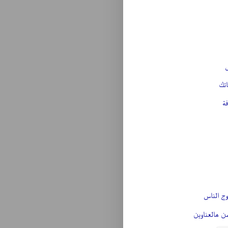
س
اتك
ة
ج الناس
من هالعناوين