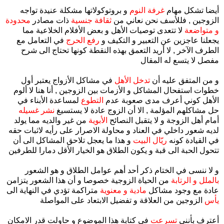
أيضا تشكل مهام
غرفة النوم
و بروتوكولاتها مشكلة عنيدة تواجه
الزوجين , فللأسف نحن نعاني من
ثقافة جنسية
ذات مصادر
محدودة
و متواضعة
لا تتعدى توصيات الأهل و بعض الأفلام الخلاعية مما
يجعلنا عاجزين عن التعبير و التكيف و
رفع الحرج
في التعامل مع
الطرف الآخر , لا أريد التعمق بهذه النقطة كونها تحتاج الى شرح
مفصل لا يتسع له المقال
و من المتفق عليه أن
تدخل الأهل
في مشاكل الأزواج يعتبر أول
خطوات استفحال المشاكل و الأزمات بين الزوجين , أنا هنا لا ألوم
الأهل كوني أعرف مدى صعوبة عدم
التطوع
لمساعدة الأبناء في
حل مشاكلهم المؤلمة , الا أن الزوج عادة لا يستسيغ
نشر غسيله
أمام أهل الزوجة و لا يتقبل النصائح
الأبوية
من غير والديه مما يولد
لديه شعور داخلي في العناد و محاولة الاصرار على رأيه لاثبات حقه
في القيادة كونه
ريّال البيت
و هذا ما يعجل تلاحق المشاكل الى أن
تتحول الحبة الى قبة و يكون الطلاق هو الخيار الأقل دمارا للطرفين
و لا ننسى في الختام ذكر أحد أهم عوامل الطلاق و هو الشعور
بالملل و الرتابة
من الحياة الزوجية خصوصا و أن هذا الشعور يتزامن
عادة مع وجود مشاكل
مادية و معنوية
متراكمة تؤدي في النهاية الى
يأس
الزوجين من العلاقة و تفضيل الابتعاد على المواصلة
أعترف بأنني
تسرعت
في كتابة هذا الموضوع و حاولت قدر الامكان