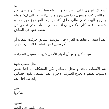
ب
أشكرك عزيزي على الصراحة و انا شخصيا أيضا غير راضي عن
المقالة , كنت مشغول جدا في دورة من ال8 صباحا الى ال5 مساء
و أرجع البيت تعبان مالي خلق اكتب , أيضا الموضوع كبير جدا و
متشعب أعتقد كان الأفضل ان أقسمه الى حلقات حتى نعطي كل
نقطة حقها في النقاش
أيضا أعتقد ان تعليقات القراء في البوست السابق حرقت المقالة أو
أحرجتني كونها غطت الكثير من الامور
سبب أخير و هو أن أخبار الأمس خربت نفسيتي الصراحة
لكل حصان كبوة
نعم الأسباب بايخة و تنحل بالتفاهم لكن المشكلة ان احنا نفتقر
لاسلوب تفاهم لا يجرح الطرف الآخر و أيضا المتلقي يكون حساس
وايد من اقل نقد
فتى
شكريا
سعود
عشم ابليس في الجنة