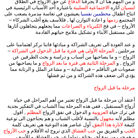
و من المهم هنا أن لا يجرفنا
الدفاع
عن حق الأزواج في الطلاق
لنسيان
آثاره
الاجتماعية السلبية
باعتباره أحد الأسباب الرئيسية في
انتاج أطفال
محطمين نفسيا
يعيشون في تعاسة مدمرة يصعب على
المجتمع
ردمها
و اعادة التوازن لها , فللأسف يقع أغلب الشركاء –
الأزواج – في فخ
الكبرياء و الصراعات
مما يجعلهم يتجاهلون آثارها
على مستقبل الأبناء و تشكيل ملامح حياتهم القادمة
و عند العودة الى تعريف الشراكة و مبادئها فاننا نركز اهتمامنا على
مرحلتين ,
المرحلة الأولى هي فترة ما قبل الدخول في الشراكة
–
الزواج – و ما يصاحبها من أسباب و دراسة و بحث الطرفين عن
الزواج , و
المرحلة الثانية هي فترة ما بعد الزواج
و ما يصاحبها من
صعوبات في التأقلم – في البداية – و مشاعر الملل و الرتابة مما
يؤدي الى ضعف هذه الشراكة و من ثم فشلها
مرحلة ما قبل الزواج
أعتقد أن مرحلة ما قبل الزواج تعتبر من أهم المراحل في حياة
أزواج المستقبل , ففي هذه المرحلة يبدأ الشباب في التفكير بجدية
في ترك حياة
العزوبية
و الدخول في نفق الزواج
المظلم
, أقول
مظلم لأنه
مجهول
بالنسبة لأغلب الشباب و هم يحتاجون الى توعية
كثيفة
لانارة هذا النفق
, أول عناصر هذه التوعية هي تعريف كلمة
الحب
و التفريق بين
حب العشاق
الذي تروج له الأفلام و
حب الأزواج
و هو حب من نوع آخر يختلف تماما عن حب العشاق و للأسف