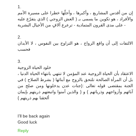
1.
إن من أقدس المشاريع ، وأكبرها ، وأجلّها خطرا على مسيرة الأمم
والأفراد ، هو تكوين ما يسمى بـ ( العش الزوجي ) الذي يتفرّع عليه
- على مدى القرون المتمادية - ترعرع آلافٍ من الأجيال البشرية
2.
الالتفات إلى أن واقع الزواج ، هو التزاوج بين النفوس ، لا الأبدان
فحسب
3.
خلود الحياة الزوجية
الاعتقاد بأن الحياة الزوجية عند المؤمن لا تنتهي بانتهاء الحياة الدنيا ،
بل أن المرأة الصالحة تلتحق بالزوج مع أبنائها ( بشرط الصلاح ) في
الجنة بمقتضى قوله تعالى :{جنات عدن يدخلونها ومن صلح من
آبائهم وأزواجهم وذرياتهم } و { والذين آمنوا واتبعتهم ذريتهم بإيمان
ألحقنا بهم ذريتهم }
I’ll be back again
Good luck
Reply