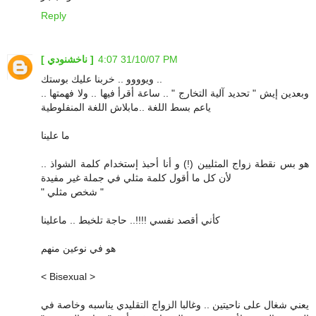
Reply
31/10/07 4:07 PM
[ ناخشنودي ]
ويوووو .. خربنا عليك بوستك ..
وبعدين إيش " تحديد آلية التخارج " .. ساعة أقرأ فيها .. ولا فهمتها ..
ياعم بسط اللغة ..مابلاش اللغة المنفلوطية
ما علينا
هو بس نقطة زواج المثليين (!) و أنا أحبذ إستخدام كلمة الشواذ ..
لأن كل ما أقول كلمة مثلي في جملة غير مفيدة
" شخص مثلي "
كأني أقصد نفسي !!!!.. حاجة تلخبط .. ماعلينا
هو في نوعين منهم
< Bisexual >
يعني شغال على ناحيتين .. وغالبا الزواج التقليدي يناسبه وخاصة في