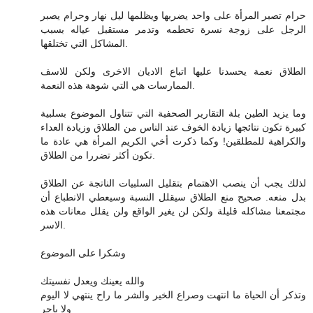
حرام تصبر المرأة على واحد يضربها ويظلمها ليل نهار وحرام يصبر
الرجل على زوجة نسرة تحطمه وتدمر مستقبل عياله بسبب
المشاكل التي تختلقها.
الطلاق نعمة يحسدنا عليها اتباع الاديان الاخرى ولكن للاسف
الممارسات هي التي شوهة هذه النعمة.
وما يزيد الطين بلة التقارير الصحفية التي تتناول الموضوع بسلبية
كبيرة تكون نتائجها زيادة الخوف عند الناس من الطلاق وزيادة العداء
والكراهية للمطلقين! وكما ذكرت أخي الكريم المرأة هي عادة ما
تكون أكثر تضررا من الطلاق.
لذلك يجب أن ينصب الاهتمام بتقليل السلبيات الناتجة عن الطلاق
بدل منعه. صحيح منع الطلاق سيقلل النسبة وسيعطي الانطباع أن
مجتمعنا مشاكله قليلة ولكن لن يغير الواقع ولن يقلل معانات هذه
الاسر.
وشكرا على الموضوع
والله يعينك ويعدل نفسيتك
وتذكر أن الحياة ما انتهت وصراع الخير والشر ما راح ينتهي لا اليوم
ولا باجر