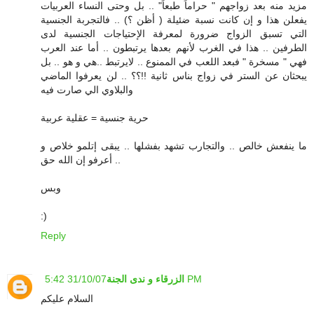
مزيد منه بعد زواجهم " حراماً طبعاً" .. بل وحتى النساء العربيات
يفعلن هذا و إن كانت نسبة ضئيلة ( أظن ؟) .. فالتجربة الجنسية
التي تسبق الزواج ضرورة لمعرفة الإحتياجات الجنسية لدى
الطرفين .. هذا في الغرب لأنهم بعدها يرتبطون .. أما عند العرب
فهي " مسخرة " فبعد اللعب في الممنوع .. لايرتبط ..هي و هو .. بل
يبحثان عن الستر في زواج بناس ثانية !!؟؟ .. لن يعرفوا الماضي
والبلاوي الي صارت فيه
حرية جنسية = عقلية عربية
ما ينفعش خالص .. والتجارب تشهد بفشلها .. يبقى إتلمو خلاص و
أعرفو إن الله حق ..
وبس
:)
Reply
31/10/07 5:42 PM
الزرقاء و ندى الجنة
السلام عليكم