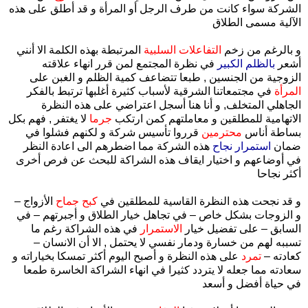
الشركة سواء كانت من طرف الرجل أو المرأة و قد أطلق على هذه
الآلية مسمى الطلاق
و بالرغم من زخم
التفاعلات السلبية
المرتبطة بهذه الكلمة الا أنني
أشعر
بالظلم الكبير
في نظرة المجتمع لمن قرر انهاء علاقته
الزوجية من الجنسين , طبعا تتضاعف كمية الظلم و الغبن على
المرأة
في مجتمعاتنا الشرقية لأسباب كثيرة أغلبها ترتبط بالفكر
الجاهلي المتخلف, و أنا هنا أسجل اعتراضي على هذه النظرة
الاتهامية للمطلقين و معاملتهم كمن ارتكب
جرما
لا يغتفر , فهم بكل
بساطة أناس
محترمين
قرروا تأسيس شركة و لكنهم فشلوا في
ضمان
استمرار نجاح
هذه الشركة مما اضطرهم الى اعادة النظر
في أوضاعهم و اختيار ايقاف هذه الشراكة للبحث عن فرص أخرى
أكثر نجاحا
و قد نجحت هذه النظرة القاسية للمطلقين في
كبح جماح
الأزواج –
و الزوجات بشكل خاص – في تجاهل خيار الطلاق و أجبرتهم – في
السابق – على تفضيل خيار
الاستمرار
في هذه الشراكة رغم ما
تسببه لهم من خسارة ودمار نفسي لا يحتمل , الا أن الانسان –
كعادته –
تمرد
على هذه النظرة و أصبح اليوم أكثر تمسكا بخياراته و
سعادته مما جعله لا يتردد كثيرا في انهاء الشراكة الخاسرة طمعا
في حياة أفضل و أسعد