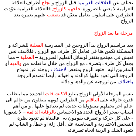
تختلف عن
العلاقات الغرامية
قبل الزواج و
نجاح
أطراف العلاقة
الغرامية لا يعني بالضرورة
نجاحهم كأزواج,
فالعلاقة الغرامية عوّدت
الطرفين على اسلوب تعامل معيّن قد
يصعب
عليهم تغييره بعد
الزواج
مرحلة ما بعد الزواج
بعد مراسيم الزواج يبدأ الزوجين في الممارسة
الفعلية
للشراكة و
المشكلة تكمن هنا في تعامل كل طرف مع الزواج , فللأسف نحن
نعيش في مجتمع يفتقر لوسائل التعليم الضرورية –
العملية
– مما
يجعل كل طرف يتصرف مع الزواج من خلال ما تعلمه من
والديه
أو
المقربين اليه , فتجد الزوج يمتعض
لاختلاف
زوجته عن نموذج
الزوجة التي تعود عليها كوالدته و اخواته , أيضا تنصدم الزوجة
باختلاف
من تزوجته عن والدها و دلاله
تتسم المرحلة الأولى للزواج بتتابع
الاكتشافات
الجديدة مما يتطلب
قدرة خارقة على
التأقلم
من الطرفين كونهم ينتقلون من عالم الى
عالم آخر يحملهم مسؤوليات جديدة لم يعتادوا عليها , و من أهم
أسباب ضجر الأزواج الجدد هو الاحساس
بالرقابة الدائمة
– لا شعوريا
- على كل حركة و تصرف يقومون به , فالفتاة لم تتعود نظرة
التفحص الاختبارية و المحاسبة على أقل زلة او خطأ, و الشاب لم
يتعود الشك و الريبة اتجاه تصرفاته