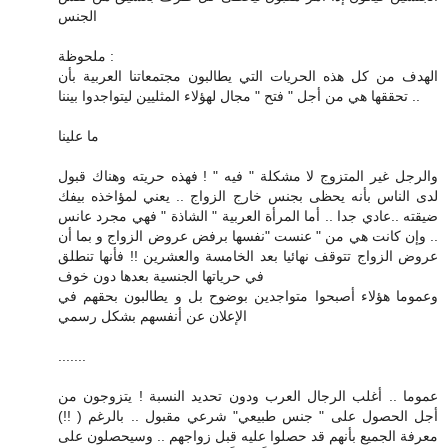
الجنس
ملحوظة :
الهدف من كل هذه الحريات التي يطالبون مجتمعاتنا العربية بأن
تحققها هي من أجل " فتح " مجال لهؤلاء المثليين ليتواجدوا بيننا ..
ما علينا
والرجل غير المتزوج لا مشكلة " فيه " ! فهذه حريته وهناك قبول
لدى الناس بأنه يحظى بجنس خارج الزواج .. يعني لمؤاخذه بيفك
ضيقته ..عادي جدا .. أما المرأة العربية " الشاذة " فهي مجرد عانس
.. وإن كانت هي من " عنست "نفسها برفض عروض الزواج و بما أن
عروض الزواج تتوقف نهائيا بعد الخامسة والعشرين !! فأنها تنطلق
في حرياتها الجنسية بعدها دون خوف
وعموما هؤلاء أصبحوا متواجدين بوضوح بل و يطالبون بحقهم في
الإعلان عن أنفسهم بشكل رسمي
.......
عموما .. أغلب الرجال العرب ودون تحديد النسبة ! يتزوجون من
أجل الحصول على " جنس طبيعي" شرعي مقبول .. بالرغم ( !!)
معرفة الجميع بأنهم قد حصلوا عليه قبل زواجهم .. وسيحصلون على