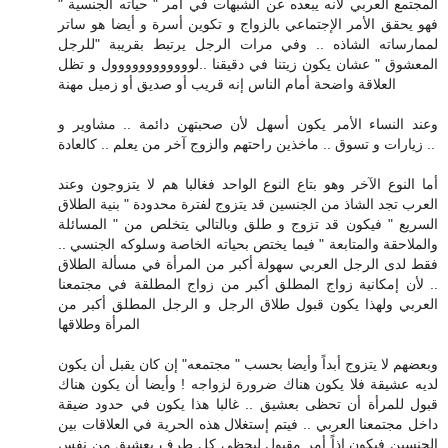
المجتمع العربي لأنه يبعده عن الشبهات في أمر " حياته الجنسية "
فهو يحقق الأمر الإجتماعي بالزواج و تكوين أسرة و أيضا هو ساتر
لممارساته الشاذه .. وفي مرات الرجل يرتبط بقريبة "للرجل
المعشوق " عشان يكون زيتنا في دقيقنا ..لوووووووووووول و تظل
العلاقة واضحة أمام الناس إنه قريب أو صديق أو زميل مهنة
وعند النساء الأمر يكون أسهل لأن صحبتهن دائمة .. مشاوير و
زيارات و تسوق .. ماخذين راحتهم والزوج آخر من يعلم .. كالعادة ..
أما النوع الآخر وهو بتاع النوع الواحد فغالبا هم لا يتزوجون وعند
العرب تجد الشاذ من الجنسين قد يتزوج لفترة محدودة " بنية الطلاق
السريع " فيكون قد تزوج و طلق وبالتالي يتخلص من " المسائلة
والملاحقة والمتابعة " فيما يختص بحياته الخاصة وسلوكه الجنسي ..
فقط لدى الرجل العربي سهولة أكبر من المرأة في مسألة الطلاق
.. لأن إمكانية زواج المطلق أكبر من زواج المطلقة في مجتمعنا
العربي ولهذا يكون قبول طلاق الرجل و الرجل المطلق أكبر من
المرأة وطلاقها
وبعضهم لا يتزوج أبداً وأيضا بحسب " مجتمعه" إن كان يقبل أن يكون
لديه عشيقة فلا يكون هناك ضرورة لزواجه ! وأيضا أن يكون هناك
قبول للمرأة أن تحظى بعشيق .. غالبا هذا يكون في حدود ضيقة
داخل مجتمعنا العربي .. فيتم إستغلال هذه الحرية في العلاقات بين
الجنسين فيكون إذاً أمر مقبول ليحظى كل طرف بعشيق من نفس