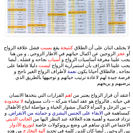
لا يختلف اثنان على أن الطلاق
كنتيجة
يقع
بسبب
فشل علاقة الزواج
أو
عجز
الزوجين عن اكمال حياتهم في الاطار الزوجي , و من هنا
يجب علينا معرفة أساسيات الزواج و
أسباب
نجاحه و فشله , أيضا
يجب علينا الاعتراف بأن استمرارية الزواج
ليست
دليلا قاطعا على
نجاحه , فالطلاق أحيانا يكون
نعمة
لأطراف الزواج الغير ناجح و
فرصة جيدة لهم لاعادة ترتيب حياتهم و توجيهها بالطريق الذي
يرضيهم و يريحهم
أعتقد أن قرار الزواج يعتبر من
اهم
القرارات التي يتخذها الانسان
في حياته , فالزواج هو عقد انشاء شركة – ذات مسؤولية
لا محدودة
– بين الرجل و المرأة لاكمال مشوار الحياة و مواصلة انتاج الأطفال
كمساهمة في
الابقاء على الجنس البشري و حمايته من الانقراض
, و
تزداد قدسية و أهمية هذه العلاقة عند النظر اليها من
الجانب الديني
الاجتماعي الذي ساهم في وضع بروتوكولات خاصة
لتوزيع الأدوار
بين الزوجين , أيضا كان للدين كلمة في تحديد
آلية التخارج
من هذه