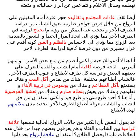
تهملمه وسائل الاعلام و تتقاعس عن ابراز جمالياته و متعته
أيضا تقف
عادات المجتمع و تقاليده
حجر عثرة أمام المقبلين على
الزواج من خلال فرض حواجز صارمة تعيق الشباب من دراسة
الطرف الآخر و تحجب عنه التمكن من رؤية ما
يحتاج
لرؤيته في
الطرف الآخر مما يؤدي الى اتخاذ القرار الخطأ و الشعور بالصدمة
بعد الزواج مما يؤدي الى الاحساس
بالظلم و الغبن
كونه أقدم على
قرار مصيري من دون فرصة كافية لدراسة الطرف الآخر
أنا هنا لا أدعو للاباحية و لكني أنصدم من منع بعض الأسر – و منهم
أسرتي – اتاحة فرصة
كافية
أمام الشاب و الفتاة للتعرف على
بعضهم البعض و دراسة كل طرف لأطباع و عيوب الطرف الآخر ,
فالشباب أطباعهم مختلفة , هناك من يقدس
أكل البيت
و هناك من
يستمتع
بأكل المطاعم
و هناك من
يوسوس في تربية الأبناء
و
تعليمهم و هناك من يعيش
بنظام صارم
و هناك من
تعشق الفوضوية
, أنا هنا لا أحدد طبع سيء و طبع جيد و لكني أعتقد أن من حق
الشاب و الشابة معرفة أطباع الطرف الآخر لتحديد مدى
ملائمتهم
لهذه الأطباع
قد يقول البعض بأن الكثير من حالات الزواج الحالية تسبقها
علاقة
غرامية
بين الشاب و الفتاة و هم يعرفون بعضهم جيدا من خلال هذه
العلاقات فلماذا يحصل الطلاق؟ أعتقد أن
علاقة الزواج
بحد ذاتها