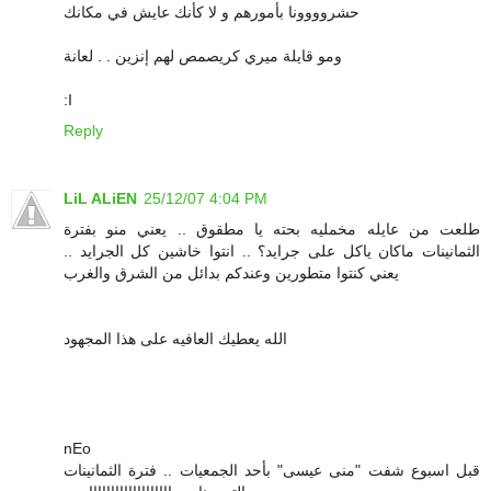
حشروووونا بأمورهم و لا كأنك عايش في مكانك
ومو قايلة ميري كريصمص لهم إنزين . . لعانة
:I
Reply
LiL ALiEN
25/12/07 4:04 PM
طلعت من عايله مخمليه بحته يا مطقوق .. يعني منو بفترة
الثمانينات ماكان ياكل على جرايد؟ .. انتوا خاشين كل الجرايد ..
يعني كنتوا متطورين وعندكم بدائل من الشرق والغرب
الله يعطيك العافيه على هذا المجهود
nEo
قبل اسبوع شفت "منى عيسى" بأحد الجمعيات .. فترة الثمانينات