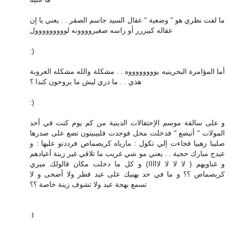
ما لفت نظري هو " وضعية " عقال السيد جاسم الصقر . . يعني يا إن
عقاله كبيررر أو راسه صغيروووونه لووووووووول
:)
أما المؤامرة البحرينيه يووووووووه . . مشكلة والله مشكله العروبة
هذي . . ما دري ليش ما يروحون كندا ؟
:)
و على سالفة موسم الإحتفالات الدينية من كم يوم كنت في أحد
المولات " أتبضع " فدخلت محل فوجدت فلبينيتون تضع على صدرها
صليبا زهبيا فجاءت إلي تكول : مارياه كريصماص فرددتو عليها : و
عيدج مبارك حجية . . يعني مو شي غريب ما تلاقي غير زينة أعيادهم
و غناويهم ( لا لا لا لااااا) و كل ما دخلت مكان قالولك ميري
كريصماص ؟؟ و ما في حد يهنيك على عيد فطر ولا أضحى و لا
تسمع بهجة عيد ولا تشوف زينة خاصة ؟؟
:I