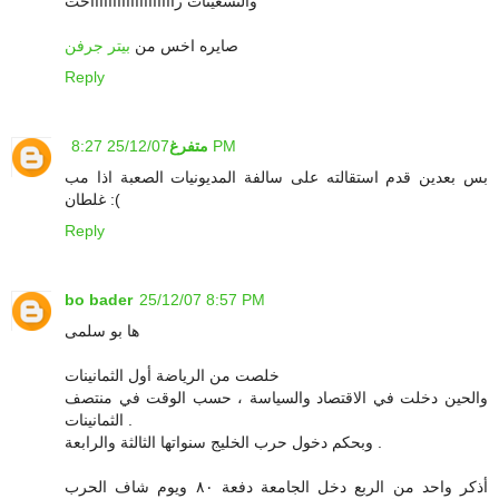
والتسعينات راااااااااااااااااااحت
صايره اخس من
بيتر جرفن
Reply
25/12/07 8:27 PM
متفرغ
بس بعدين قدم استقالته على سالفة المديونيات الصعبة اذا مب
غلطان :(
Reply
bo bader
25/12/07 8:57 PM
ها بو سلمى
خلصت من الرياضة أول الثمانينات
والحين دخلت في الاقتصاد والسياسة ، حسب الوقت في منتصف
الثمانينات .
وبحكم دخول حرب الخليج سنواتها الثالثة والرابعة .
أذكر واحد من الربع دخل الجامعة دفعة ٨٠ ويوم شاف الحرب