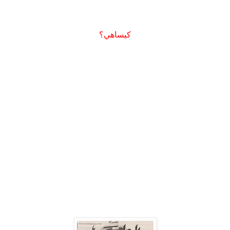
كيساهي؟