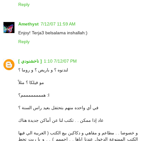
Reply
Amethyst
7/12/07 11:59 AM
Enjoy! Terja3 belsalama inshallah:)
Reply
7/12/07 1:10 PM
[ ناخشنودي ]
لندنوه ؟ و باريص ؟ و روما ؟
مو فيلكا ؟ مثلاً
هممممممممم؟ :I
في أي واحده منهم بتحتفل بعيد راس السنة ؟
عاد إذا ممكن . . تكتب لنا عن أماكن جديدة هناك
و خصوصا . . مطاعم و مقاهي و دكاكين بيع الكتب ( العربية الي فيها
الكتب الممنوعة الدخول عندنا إياها . . إحممم ) . . و يا ريت تحط