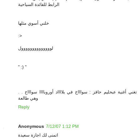
الرابط للفائدة السياحية
خلني أسوي مثلها
:>
لوووووووووووووول
" :) "
تغني أغنية عبحليم حافز : سواااح في بلااااد أوروباااا سواااح . .
وهي طالعة
Reply
Anonymous
7/12/07 1:12 PM
اتمنى لك اجازة سعيدة