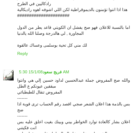
رادكاليين في الطرح
هذا اذا انتوا تؤمنون بالديموقراطية لكن اللي اشوفه اهوه راديكالية
######################
اما بالنسبة للاعلان فهو صج يفشل ان الكويتي قاعد يطر من الدول
المجاورة , لي هالدرجة وصلنا الله يالدنيا
لك مني كل تحية بوسلمى وعساك عالقوة
Reply
15/1/08 5:30 AM
فريج سعود
والله صج المفروض جملة عبدالحسين لداود حسين إلي هي وانتوا
مبققين عيونكم ع الطل
المفروض تنقال للطبطبائي
-------
بس بالذمة هذا اعلان الشعر صجي اقصد رقم الحساب ترى قوية اذا
ضج
-------
اعلان بشار كالعادة توارد الخواطر بيني وبينك بغيت اعلق عليه بس
انت فكيتني