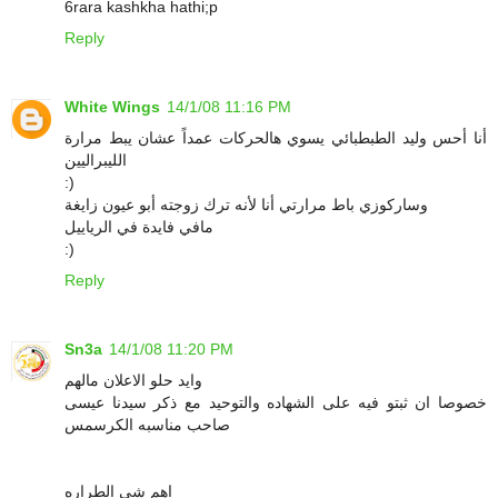
6rara kashkha hathi;p
Reply
White Wings
14/1/08 11:16 PM
أنا أحس وليد الطبطبائي يسوي هالحركات عمداً عشان يبط مرارة
الليبراليين
:)
وساركوزي باط مرارتي أنا لأنه ترك زوجته أبو عيون زايغة
مافي فايدة في الرياييل
:)
Reply
Sn3a
14/1/08 11:20 PM
وايد حلو الاعلان مالهم
خصوصا ان ثبتو فيه على الشهاده والتوحيد مع ذكر سيدنا عيسى
صاحب مناسبه الكرسمس
اهم شي الطراره