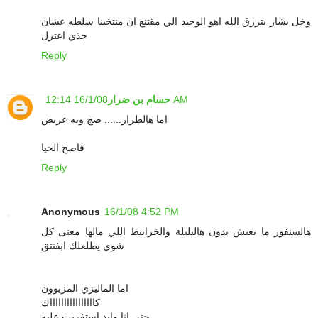
وخل بشار يترزق الله اهو الوحيد الي مقتنع ان منتخبنا سلطه عشان
جذي اعتزل
Reply
16/1/08 12:14 AM
حسام بن ضرار
اما هالطرار...... صج ويه عريض
فاصخ الحيا
Reply
Anonymous
16/1/08 4:52 PM
هالسنفور ما يعيش بدون هالبلبلة والخرابيط اللي مالها معنى كل
شوي يطلعلك ابفنتق
اما الماليزي المزيوون
كااااااااااااااااك
حتى انا وايد استغربت عليه