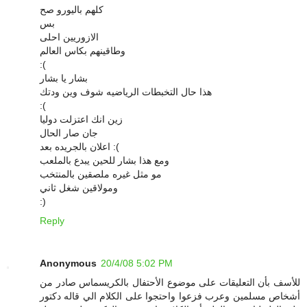
كلهم باليورو صح
بس
الازوريين احلى
وطاقينهم بكاس العالم
:(
بشار يا بشار
هذا حال التخبطات الرياضيه شوف وين ودتك
:(
زين انك اعتزلت دوليا
جان صار الحال
اعلان بالجريده بعد :(
ومع هذا بشار للحين يبدع بالملعب
مو مثل غيره ملصقين بالمنتخب
ومولاقين شغل ثاني
:)
Reply
Anonymous
20/4/08 5:02 PM
للأسف بأن التعليقات على موضوع الأحتفال بالكريسماس صادر من
أشخاص مسلمين وعرب فزعوا واحتجوا على الكلام الي قاله دكتور