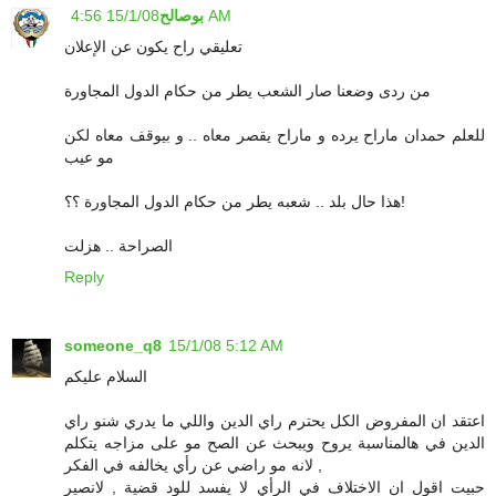
15/1/08 4:56 AM
بوصالح
تعليقي راح يكون عن الإعلان
من ردى وضعنا صار الشعب يطر من حكام الدول المجاورة
للعلم حمدان ماراح يرده و ماراح يقصر معاه .. و بيوقف معاه لكن
مو عيب
هذا حال بلد .. شعبه يطر من حكام الدول المجاورة ؟؟!
الصراحة .. هزلت
Reply
someone_q8
15/1/08 5:12 AM
السلام عليكم
اعتقد ان المفروض الكل يحترم راي الدين واللي ما يدري شنو راي
الدين في هالمناسبة يروح ويبحث عن الصح مو على مزاجه يتكلم
لانه مو راضي عن رأي يخالفه في الفكر ,
حبيت اقول ان الاختلاف في الرأي لا يفسد للود قضية , لانصير