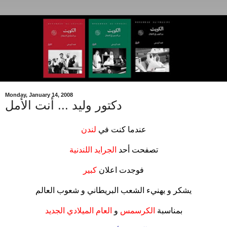
Monday, January 14, 2008
دكتور وليد ... أنت الأمل
عندما كنت في
لندن
.
تصفحت أحد
الجرايد اللندنية
.
فوجدت اعلان
كبير
.
يشكر و يهنيء الشعب البريطاني و شعوب العالم
.
بمناسبة
الكرسمس
و
العام الميلادي الجديد
.