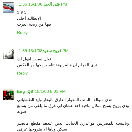
15/1/08 1:36 PM
فتى الجبل
لا لا لا
الايطالية أحلى
فيها من ريحة العرب
Reply
15/1/08 1:39 PM
فريج سعود
تعال نسيت اقول لك
ترى الحرام ان هالمزيونة تنام بروحها مو العكس
Reply
Eng_Q8
15/1/08 5:01 PM
هذي سوالف النائب المغوار الغارق بالبحار وليد الطبطبائي
ودي يروح يسبح بمكان مافيه احد عشان لي غرق ما يلقى من يسمع
صوته
وبالنسبه للمصريين مو تدري الحبايب الدين عندهم مقطع مايصير
يسكن وياها الا متزوجها عرفي