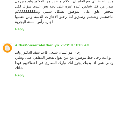
وليد الطبطبائي مع العلم أن الكلام ماصدر من الدكتور وليد بس بل
صدر من كل شخص عنده غيره على دينه بس عندي سؤال لكل
شخص علق على الموضوع بشكل سلبي وينكككككككككم
ماحتجيتم وششتم وطنزتو لما رحلو الاجازات الدينية ومن ضمنها
اجازه رأس السنة الهجرية
Reply
AlthaMonserrateCherilyn
26/8/10 10:02 AM
رجاءا مو عشان شيعي قاعد تنتقد الدكتور وليد
لو انت رجل حط موضوع عن من يقول تفجير المقاهي عمل وطني
وثاني شي اذا بدينك يجوز انك تبارك النصارى في احتفالاتهم فهذا
شانك
Reply