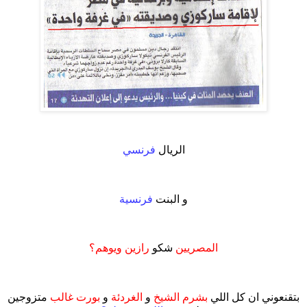
.
الريال
فرنسي
.
و البنت
فرنسية
.
المصريين
شكو
رازين ويوهم؟
.
بتقنعوني ان كل اللي
بشرم الشيخ
و
الغردئة
و
بورت غالب
متزوجين