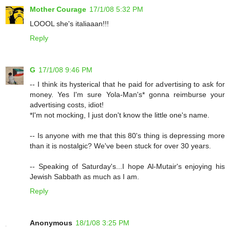
Mother Courage
17/1/08 5:32 PM
LOOOL she's italiaaan!!!
Reply
G
17/1/08 9:46 PM
-- I think its hysterical that he paid for advertising to ask for
money. Yes I'm sure Yola-Man's* gonna reimburse your
advertising costs, idiot!
*I'm not mocking, I just don't know the little one's name.
-- Is anyone with me that this 80's thing is depressing more
than it is nostalgic? We've been stuck for over 30 years.
-- Speaking of Saturday's...I hope Al-Mutair's enjoying his
Jewish Sabbath as much as I am.
Reply
Anonymous
18/1/08 3:25 PM