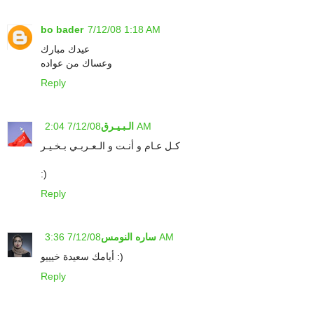
bo bader
7/12/08 1:18 AM
عيدك مبارك
وعساك من عواده
Reply
7/12/08 2:04 AM
الـبـيـرق
كـل عـام و أنـت و الـعـربـي بـخـيـر
:)
Reply
7/12/08 3:36 AM
ساره النومس
أيامك سعيدة خيييو :)
Reply