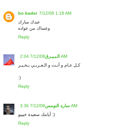
bo bader
7/12/08 1:18 AM
عيدك مبارك
وعساك من عواده
Reply
7/12/08 2:04 AM
الـبـيـرق
كـل عـام و أنـت و الـعـربـي بـخـيـر
:)
Reply
7/12/08 3:36 AM
ساره النومس
أيامك سعيدة خيييو :)
Reply