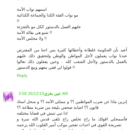
اسمهم نواب الأمة
مو نواب الفئة الكذا والجماعة الكذائية
!!
عليهم العمل بالدستور ككل مو بالتجزئة
شنو هي بقالة الأمة !!
ولا مجلس الأمة !!
أعيد بأن الحكومة غلطانة وأخطائها كثيرة بس احنا من المفترض
عندنا نواب يعملون لأجل المواطن والوطن ولتحقيق ذلك عليهم
بالعمل بالدستور ولأجل الشعب كله .. وحين يفعلون ذلك تعالوا
قولوا لي قفي معهم ومع الدستور !!
Reply
26/12/10 3:58 AM
عين بغزي
إنزين ماذا عن ضرب المواطنين ؟؟ و ممثلي الأمه ؟؟ و سحل استاذ
قانون ؟؟ اصابة صحفي بليغة من ضربة مطاعة ؟؟
اذا تبي تنبش في قضايا مختلفه
فأسمحلي اقولك ما راح تخلص راح تلقى قدس الله سرة و
تصريحة القوي في احداث تفجير موكب أمير القلوب الله يرحمه