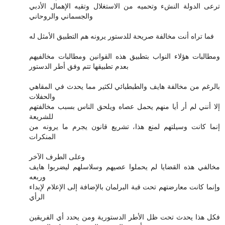
ترعى الدولة النشء وتحميه من الاستغلال وتقيه الإهمال الأدبي
والجسماني والروحاني
فما تراه أنت مخالفة صريحة للدستور يرونه هم التطبيق الأمثل له
ومطالبات هؤلاء النواب بتطبيق هذه القوانين ومطالبات مخالفيهم
بعدم تطبيقها تتم وفق أطر الدستور
بالرغم من مخالفة هايف والطبطبائي لكثير مما يحدث في المقاهي
والحفلات
إلا أنني لم أر أيا منهم يحمل عصاه ويلحق الناس بسبب مخالفتهم
للشريعة
إنما كانت وسيلتهم لمنع هذا، تشريع قانون يجرم ما يرونه من
المنكرات
وعلى الطرف الآخر
مخالفي هذه القضايا لم يحملوا عصيهم وسلاسلهم ليضربوا هايف
وربعه
وإنما كانت معارضتهم تحت قبة البرلمان بالإضافة إلى الإعلام لإبداء
الرأي
فكل هذا يحدث تحت ظل الأطر الدستورية ومن يحدد أي الفريقين