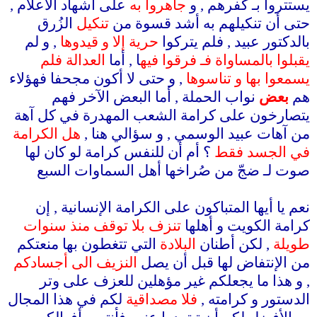
يستتروا بـ كفرهم , و
جاهروا به
على أشهاد الأعلام ,
حتى أن تنكيلهم به أشد قسوة من
تنكيل
الزُرق
بالدكتور عبيد , فلم يتركوا
حرية إلا و قيدوها
, و لم
يقبلوا بالمساواة فـ فرقوا فيه
ا , أما
العدالة فلم
يسمعوا بها و تناسوها
, و حتى لا أكون مجحفا فهؤلاء
هم
بعض
نواب الحملة , أما البعض الآخر فهم
يتصارخون على كرامة الشعب المهدرة في كل آهة
من آهات عبيد الوسمي , و سؤالي هنا ,
هل الكرامة
في الجسد فقط
؟ أم أن للنفس كرامة لو كان لها
صوت لـ ضجّ من صُراخها أهل السماوات السبع
.
نعم يا أيها المتباكون على الكرامة الإنسانية , إن
كرامة الكويت و أهلها
تنزف بلا توقف منذ سنوات
طويلة
, لكن أطنان
البلادة
التي تتغطون بها منعتكم
من الإنتفاض لها قبل أن يصل
النزيف الى أجسادكم
, و هذا ما يجعلكم غير مؤهلين للعزف على وتر
الدستور و كرامته ,
فلا مصداقية
لكم في هذا المجال