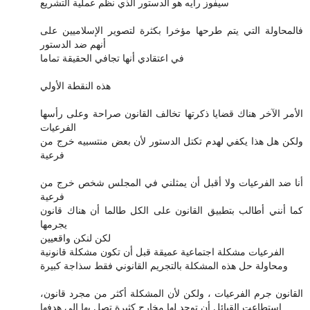
سيفوز رأيه هو الدستور الذي نظم عملية التشريع
فالمحاولة التي يتم طرحها مؤخرا بكثرة لتصوير الإسلاميين على
أنهم ضد الدستور
في اعتقادي أنها تجافي الحقيقة تماما
هذه النقطة الأولي
الأمر الآخر هناك قضايا ذكرتها تخالف القانون صراحة وعلى رأسها
الفرعيات
ولكن هل هذا يكفي لهدم تكتل الدستور لأن بعض منتسبيه خرج من
فرعية
أنا ضد الفرعيات ولا أقبل أن يمثلني في المجلس شخص خرج من
فرعية
كما أنني أطالب بتطبيق القانون على الكل طالما أن هناك قانون
يجرمها
لكن لنكن واقعيين
الفرعيات مشكلة اجتماعية عميقة قبل أن تكون مشكلة قانونية
ومحاولة حل هذه المشكلة بالتجريم القانوني فقط سذاجة كبيرة
القانون جرم الفرعيات ، ولكن لأن المشكلة أكثر من مجرد قانون،
استطاعت القبائل أن توجد لها مخارج كثيرة تصل بها إلى هدفها