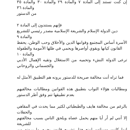
إن كنت تستند إلى المادة ٧ والمادة ٢٩ والمادة ٣٠ والمادة ٣٥
والمادة ٣٦
من الدستور
فإنهم يستندون إلى المادة ٢
دين الدولة الإسلام والشريعة الإسلامية مصدر رئيسي للتشريع
والمادة ٩
الأسرة أساس المجتمع وقوامها الدين والأخلاق وحب الوطن، يحفظ
القانون كيانها ويقوي أواصرها ويحمي في ظلها الأمومة والطفولة
والمادة ١٠
ترعى الدولة النشء وتحميه من الاستغلال وتقيه الإهمال الأدبي
والجسماني والروحاني
فما تراه أنت مخالفة صريحة للدستور يرونه هم التطبيق الأمثل له
ومطالبات هؤلاء النواب بتطبيق هذه القوانين ومطالبات مخالفيهم
بعدم تطبيقها تتم وفق أطر الدستور
بالرغم من مخالفة هايف والطبطبائي لكثير مما يحدث في المقاهي
والحفلات
إلا أنني لم أر أيا منهم يحمل عصاه ويلحق الناس بسبب مخالفتهم
للشريعة
إنما كانت وسيلتهم لمنع هذا، تشريع قانون يجرم ما يرونه من