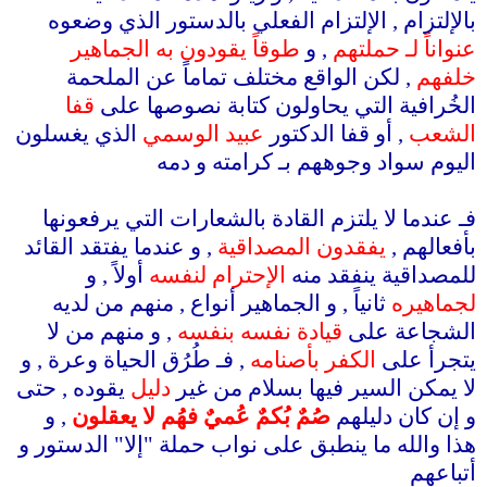
بالإلتزام , الإلتزام الفعلي بالدستور الذي وضعوه
عنواناً لـ حملتهم
, و
طوقاً يقودون به الجماهير
خلفهم
, لكن الواقع مختلف تماماً عن الملحمة
الخُرافية التي يحاولون كتابة نصوصها على
قفا
الشعب
, أو قفا الدكتور
عبيد الوسمي
الذي يغسلون
اليوم سواد وجوههم بـ كرامته و دمه
.
فـ عندما لا يلتزم القادة بالشعارات التي يرفعونها
بأفعالهم ,
يفقدون المصداقية
, و عندما يفتقد القائد
للمصداقية ينفقد منه
الإحترام لنفسه
أولاً , و
لجماهيره
ثانياً , و الجماهير أنواع , منهم من لديه
الشجاعة على
قيادة نفسه بنفسه
, و منهم من لا
يتجرأ على
الكفر بأصنامه
, فـ طُرُق الحياة وعرة , و
لا يمكن السير فيها بسلام من غير
دليل
يقوده , حتى
و إن كان دليلهم
صُمٌ بُكمٌ عُميٌ فهُم لا يعقلون
, و
هذا والله ما ينطبق على نواب حملة "إلا" الدستور و
أتباعهم