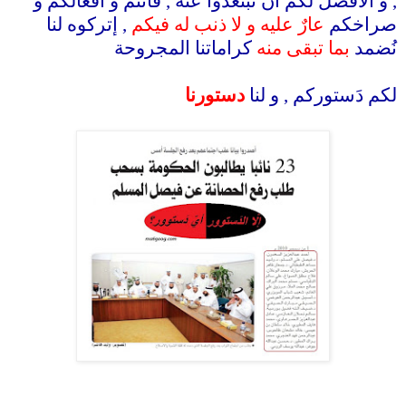
, و الأفضل لكم أن تبتعدوا عنه , فأنتم و أفعالكم و
صراخكم
عارٌ عليه و لا ذنب له فيكم
, إتركوه لنا
نُضمد
بما تبقى منه
كراماتنا المجروحة
.
لكم دَستوركم , و لنا
دستورنا
.
.