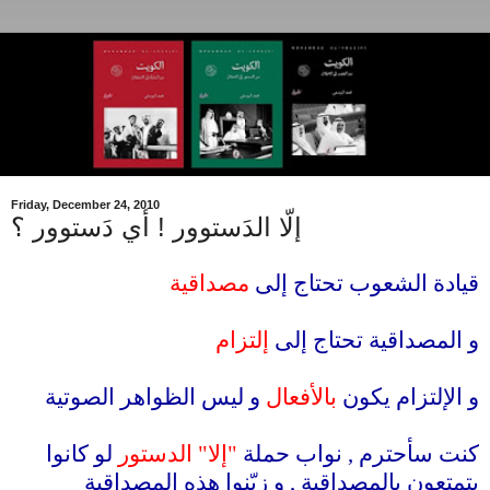
Friday, December 24, 2010
إلّا الدَستوور ! أي دَستوور ؟
قيادة الشعوب تحتاج إلى
مصداقية
.
و المصداقية تحتاج إلى
إلتزام
.
و الإلتزام يكون
بالأفعال
و ليس الظواهر الصوتية
.
كنت سأحترم , نواب حملة
"إلا" الدستور
لو كانوا
يتمتعون بالمصداقية , و زيّنوا هذه المصداقية