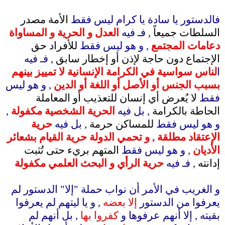
.
فالدستور يا سادة يا كرام ليس فقط
الأمة مصدر
السلطات جميعاً
, فـ فيه
العدل و الحرية و المساواة
دعامات المجتمع
, و هو ليس فقط
للأفراد حق
الإجتماع دون حاجة لإذن أو إخطار سابق
, فـ فيه
ا
لناس سواسية في الكرامة الإنسانية لا تمييز بينهم
بسبب الجنس أو الأصل أو اللغة أو الدين
, و هو ليس
فقط
لا يُعرض أي إنسان للتعذيب أو المعاملة
الحاطة بالكرامة
, بل فيه
الحرية الشخصية مكفولة
,
و هو ليس فقط
للمساكن حرمة
, بل فيه
حرية
الإعتقاد مطلقة , و تحمي الدولة حرية القيام بشعائر
الأديان
, و هو ليس فقط
المتهم بريء حتى تُثبت
إدانته
, فـ فيه
حرية الرأي و البحث العلمي مكفولة
.
و الغريب في الأمر أن نواب حملة "إلا" الدستور لم
يعرفوا من الدستور
إلا بعضه
, و يا ليتهم لم يعرفوا
بقيته , إلا أنهم عرفوها و
كفروا بها
, بل أنهم لم