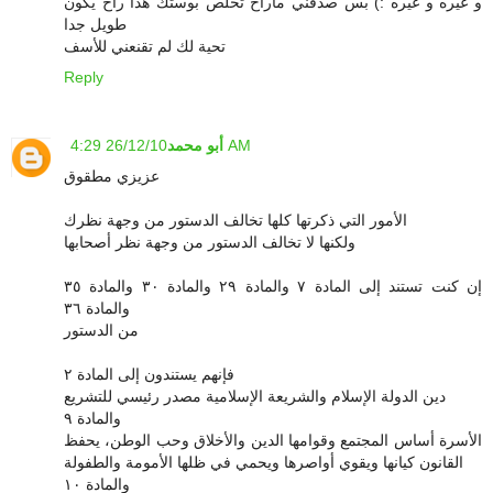
و غيره و غيره :) بس صدقني ماراح تخلص بوستك هذا راح يكون
طويل جدا
تحية لك لم تقنعني للأسف
Reply
26/12/10 4:29 AM
أبو محمد
عزيزي مطقوق
الأمور التي ذكرتها كلها تخالف الدستور من وجهة نظرك
ولكنها لا تخالف الدستور من وجهة نظر أصحابها
إن كنت تستند إلى المادة ٧ والمادة ٢٩ والمادة ٣٠ والمادة ٣٥
والمادة ٣٦
من الدستور
فإنهم يستندون إلى المادة ٢
دين الدولة الإسلام والشريعة الإسلامية مصدر رئيسي للتشريع
والمادة ٩
الأسرة أساس المجتمع وقوامها الدين والأخلاق وحب الوطن، يحفظ
القانون كيانها ويقوي أواصرها ويحمي في ظلها الأمومة والطفولة
والمادة ١٠