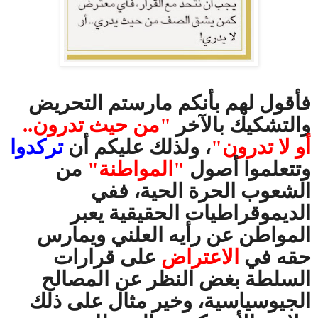
فأقول لهم بأنكم مارستم التحريض
والتشكيك بالآخر
"من حيث تدرون..
أو لا تدرون"
، ولذلك عليكم أن
تركدوا
وتتعلموا أصول
"المواطنة"
من
الشعوب الحرة الحية، ففي
الديموقراطيات الحقيقية يعبر
المواطن عن رأيه العلني ويمارس
حقه في
الاعتراض
على قرارات
السلطة بغض النظر عن المصالح
الجيوسياسية، وخير مثال على ذلك