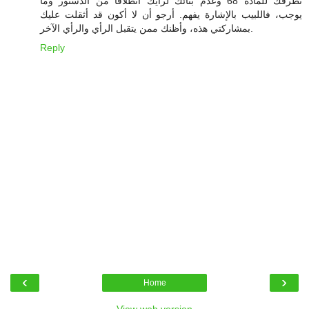
تطرقك للمادة 68 وعدم بنائك لرأيك انطلاقا من الدستور وما
يوجب، فاللبيب بالإشارة يفهم. أرجو أن لا أكون قد أثقلت عليك
بمشاركتي هذه، وأظنك ممن يتقبل الرأي والرأي الآخر.
Reply
‹
›
Home
View web version