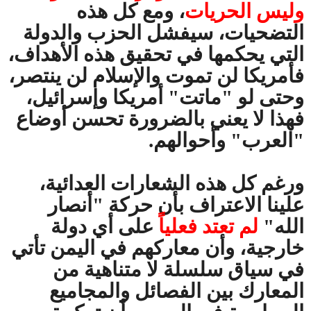
وليس الحريات
، ومع كل هذه
التضحيات، سيفشل الحزب والدولة
التي يحكمها في تحقيق هذه الأهداف،
فأمريكا لن تموت والإسلام لن ينتصر،
وحتى لو "ماتت" أمريكا وإسرائيل،
فهذا لا يعني بالضرورة تحسن أوضاع
"العرب" وأحوالهم.
ورغم كل هذه الشعارات العدائية،
علينا الاعتراف بأن حركة "أنصار
الله"
لم تعتد فعلياً
على أي دولة
خارجية، وأن معاركهم في اليمن تأتي
في سياق سلسلة لا متناهية من
المعارك بين الفصائل والمجاميع