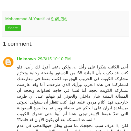
Mohammad Al-Yousifi
at
9:49 PM
Share
1 comment:
Unknown
29/3/15 10:10 PM
أخي الكاتب شكرا على رأيك ،،، ولكن دعني أقول لك رأيي، فلو
كنت قد ذكرت بأن المادة 68 من الدستور واضحة وجلية وتحرّم
مشاركة الكويت في الحروب الهجومية لكنت مقنعا في معارضتك
لمشاركتنا في هذه الحرب ورأيك الذي طرحت، أما وقد عارضت
مشاركة الكويت بحجة أننا لسنا في حاجة لعداوات وبحجة أن
المسألة اليمنية شأن داخلي والحوثي لم يتهجّم على أي طرف
خارجي، فهذا كلام مردود عليه. فهل كنت تنتظر أن يستولي الحوثي
بمساعدة ايران على الحكم في صنعاء ومن ثم محاصرة السعودية
التي تعدّ عمقنا الإستراتيجي شئنا أم أبينا حتى تتحرك الكويت
لتساعد المملكة بعد أن يكون الأوان قد فات؟؟!!
لكن إذا عرف سبب تحججك بما سبق يبطل حينهاالعجب في عدم