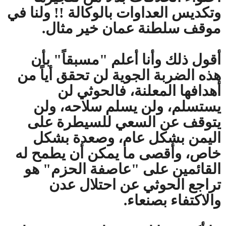
وتكديس العداوات بالوكالة !! ولنا في
موقف سلطنة عمان خير مثال.
أقول ذلك وأنا أعلم "مسبقاً" بأن
هذه الضربة الجوية لن تحقق أياً من
أهدافها المعلنة، فالحوثي لن
يستسلم، ولن يسلم سلاحه، ولن
يتوقف عن السعي للسيطرة على
اليمن بشكل عام، وصعدة بشكل
خاص، وأقصى ما يمكن أن يطمح له
القائمين على "عاصفة الحزم" هو
تراجع الحوثي عن احتلال عدن
والاكتفاء بصنعاء.