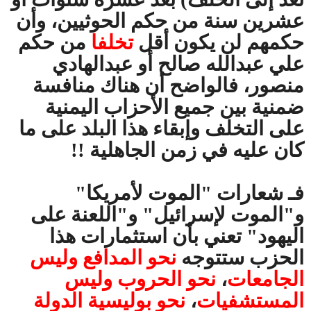
عشرين سنة من حكم الحوثيين، وأن
حكمهم لن يكون أقل
تخلفا
من حكم
علي عبدالله صالح أو عبدالهادي
منصور، فالواضح أن هناك منافسة
ضمنية بين جميع الأحزاب اليمنية
على التخلف وإبقاء هذا البلد على ما
كان عليه في زمن الجاهلية !!
فـ شعارات "الموت لأمريكا"
و"الموت لإسرائيل" و"اللعنة على
اليهود" تعني بأن استثمارات هذا
الحزب ستتوجه
نحو
المدافع وليس
الجامعات
،
نحو الحروب وليس
المستشفيات
،
نحو بوليسية الدولة