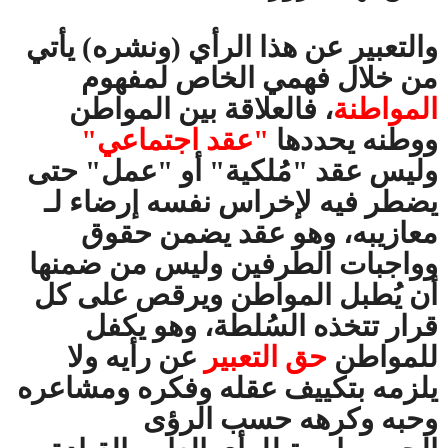
والتعبير عن هذا الرأي (ونشره) يأتي
من خلال فهمي الخاص لمفهوم
المواطنة
، فالعلاقة بين المواطن
ووطنه يحددها
"عقد اجتماعي"
وليس عقد "مُلكية" أو "عمل" حتى
يضطر فيه لإخراس نفسه إرضاء لـ
معازيبه، وهو عقد يضمن حقوق
وواجبات الطرفين وليس من ضمنها
أن يُطبل المواطن ويرقص على كل
قرار تتخذه السُلطة، وهو يكفل
للمواطن
حق التعبير
عن رأيه ولا
يلزمه بتكييف عقله وفكره ومشاعره
وحبه وكرهه حسب الرؤى