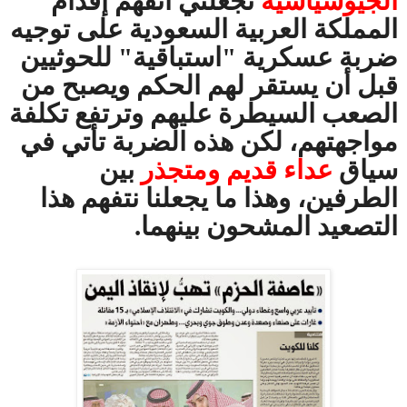
الجيوسياسية
تجعلني أتفهم إقدام
المملكة العربية السعودية على توجيه
ضربة عسكرية "استباقية" للحوثيين
قبل أن يستقر لهم الحكم ويصبح من
الصعب السيطرة عليهم وترتفع تكلفة
مواجهتهم، لكن هذه الضربة تأتي في
سياق
عداء قديم ومتجذر
بين
الطرفين، وهذا ما يجعلنا نتفهم هذا
التصعيد المشحون بينهما.