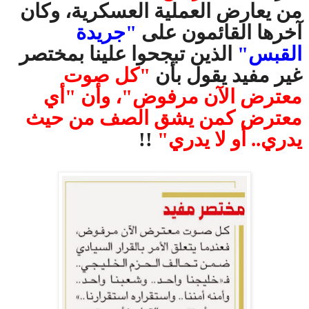
من يعارض العملية العسكرية، وكان
آخرها القائمون على
"جريدة
القبس"
الذين تبجحوا علينا بمختصر
غير مفيد يقول بأن
"كل صوت
معترض الآن مرفوض"، وأن "أي
معترض كمن يشق الصف من حيث
يدري.. أو لا يدري"
!!