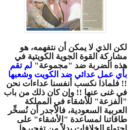
لكن الذي لا يمكن أن نتفهمه، هو
مشاركة القوة الجوية الكويتية في
هذه الضربة ضد "مجموعة"
لم تقم
بأي عمل عدائي ضد الكويت وشعبها
!! فلماذا نكسب أنفسنا عداءات نحن
في غنى عنها !! وإن كان ذلك من باب
"الفزعة" للأشقاء في المملكة
العربية السعودية، فالأجدر أن نُسخِّر
طاقاتنا لمساعدة "الأشقاء" على
احتواء الخلافات بدلاً من تفجيرها