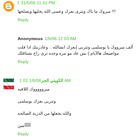
!
31/5/06 11:41 PM
مبروك ما ياك وتترى بعزك وعسى الله يخليها ويصلحها !!!
Reply
Anonymous
1/6/06 12:03 AM
ألف مبرووك يا بوسلمى وتتربى إبعزك انشالله .. وعاذرينك اذا قلت
مواضيعك هالأيام:) بس عاد مو مره وحده ترى راح نشتاقلك
Reply
1/6/06 1:01 AM
الكويتي الحر
مبروووووك اللافيه
وتتربى بعزك بوسلمى
والله يجعلها من الذرية الصالحه
آآآآآمين
Reply