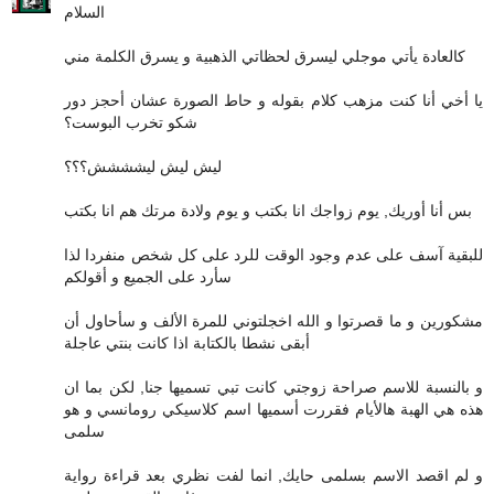
السلام
كالعادة يأتي موجلي ليسرق لحظاتي الذهبية و يسرق الكلمة مني
يا أخي أنا كنت مزهب كلام بقوله و حاط الصورة عشان أحجز دور
شكو تخرب البوست؟
ليش ليش ليشششش؟؟؟
بس أنا أوريك, يوم زواجك انا بكتب و يوم ولادة مرتك هم انا بكتب
للبقية آسف على عدم وجود الوقت للرد على كل شخص منفردا لذا
سأرد على الجميع و أقولكم
مشكورين و ما قصرتوا و الله اخجلتوني للمرة الألف و سأحاول أن
أبقى نشطا بالكتابة اذا كانت بنتي عاجلة
و بالنسبة للاسم صراحة زوجتي كانت تبي تسميها جنا, لكن بما ان
هذه هي الهبة هالأيام فقررت أسميها اسم كلاسيكي رومانسي و هو
سلمى
و لم اقصد الاسم بسلمى حايك, انما لفت نظري بعد قراءة رواية