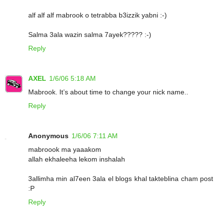
alf alf alf mabrook o tetrabba b3izzik yabni :-)
Salma 3ala wazin salma 7ayek????? :-)
Reply
AXEL
1/6/06 5:18 AM
Mabrook. It’s about time to change your nick name..
Reply
Anonymous
1/6/06 7:11 AM
mabroook ma yaaakom
allah ekhaleeha lekom inshalah
3allimha min al7een 3ala el blogs khal takteblina cham post
:P
Reply