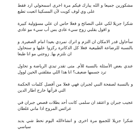
مشكورين جميعا و الله يبارك فيكم مرة اخرى اسمحولي ارد فقط
على وي لوف كويت لأن المسكينا اتعبت تطبع
شكرا جزيلا لكي على النصائح و فعلا حاس ان علي مسؤولية كبيرة
و اقول بقلبي زوج سيء عادي بس أب سيء مو عادي
سأحاول قدر الامكان ان التزم و اترك تمردي بعيدا امام الصغيرة, و
بالنسبة للرضاعة الطبيعية فعلا كل الدكاترة ركزوا عليها و سنحاول
ان نلتزم بها, زوجتي مو انا طبعا
عندي بعض الأسئلة بالنسبة للأم, متى تقدر تبدي الرياضة و تحاول
ترد جسمها ضعيف؟ انا هذا اللي مقلقني الحين لوول
و بالنسبة لصفحة النبي لجبران فهي فعلا من أفضل كلمات الحكمة
التي قرأتها خارج اطار الدين
عجيب جبران و اعتقد ان سلمى كانت أحد بطلات قصص جبران في
عرائس المروج اذا ماني غلطان
شكرا جزيلا للجميع مرة اخرى و انشاءالله اليوم نحط شي يديد
سياسي