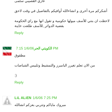
غازي القصيبي سلمى
أشكركم مرة أخرى و انشاءالله أوافيكم بالتفاصيل في وقت لاحق
لاحظت ان بنتي للأسف ميولها حكومية و تقول انها مع راي الحكومة
بقضية الدوائر.,للأسف طلعت خاينة
Reply
1/6/06 7:15 PM
الكويتي الحر
مطقوق
من الان تعلم تغيرر البامبرز والتمشيط وتلبيس الشباصات
:)
Reply
LiL ALiEN
1/6/06 7:25 PM
مبروك ماياكم وتتربي بعزكم انشالله