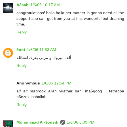
A3sab
1/6/06 10:17 AM
congratulations! halla halla her mother is gonna need all the
support she can get from you at this wonderful but draining
time.
Reply
9oot
1/6/06 11:53 AM
ألف مبروك و تتربى بعزك انشالله.
Reply
Anonymous
1/6/06 12:54 PM
alf alf mabrook allah ykather bani ma6goog .. tetrabba
b3ezek inshallah...
Reply
Mohammad Al-Yousifi
1/6/06 6:09 PM