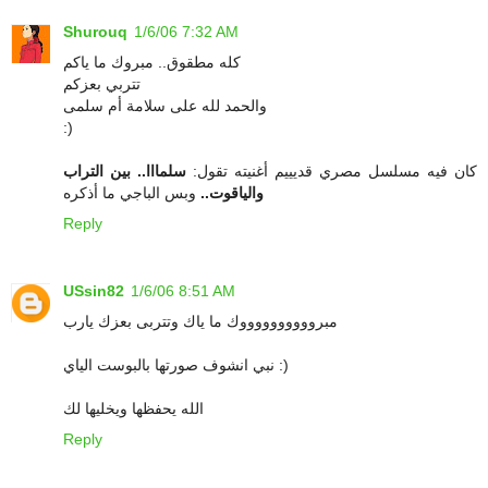
Shurouq
1/6/06 7:32 AM
كله مطقوق.. مبروك ما ياكم
تتربي بعزكم
والحمد لله على سلامة أم سلمى
:)
كان فيه مسلسل مصري قديييم أغنيته تقول:
سلمااا.. بين التراب
والياقوت..
وبس الباجي ما أذكره
Reply
USsin82
1/6/06 8:51 AM
مبرووووووووووك ما ياك وتتربى بعزك يارب
نبي انشوف صورتها بالبوست الياي :)
الله يحفظها ويخليها لك
Reply