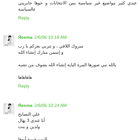
عندي كثير مواضيع غير سياسية بس الانتخابات و جوها جابريني
عالسياسة
Reply
Яeema
2/6/06 10:18 AM
مبروك اللافي ، و تتربي بعزكم يا رب
و إسمن مبارك إنشاء الله
يالله نبي صورها المرة الياية إنشاء الله بشوف من تشبه
هاهاهاها
Reply
Яeema
2/6/06 10:24 AM
علي النصايح
أنا عندي 3 يهال
ولدين و بنت
البنت حبيبة أبوها