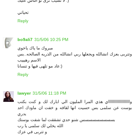
لا تشيب ترى تو الناس عليك :)
تحياتي
Reply
bo9ali7
31/5/06 10:25 PM
مبروك ما ياك ياخوي
وتتربى بعزك انشالله ويجعلها ربي انشالله من الذريه الصالحه..بس
الاسم رهيييب
عاد مو تلهى فيها و تنسانا:)
Reply
lawyer
31/5/06 11:18 PM
وااااااااااااااااااي هذي المرا المليون الي ابارك لك و كنت بكتب
بوست عن سلمى بس حسيت انها لقافه و خفت ان ماودك احد
يدري
بسسسسسسسسس شنو حدي تشققت لما شفت بوستك
الله يخلي لك سلمى يا رب
و تتربى في عزك