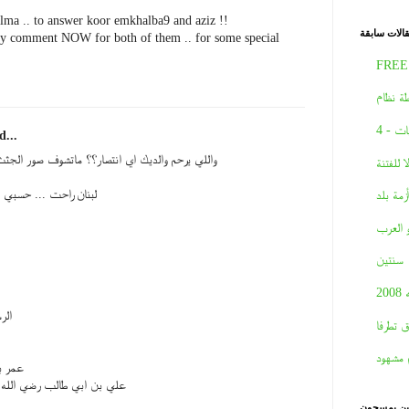
alma .. to answer koor emkhalba9 and aziz !!
الات سابقة
any comment NOW for both of them .. for some special
FREE
ة نظام
ات - 4
d...
واللي يرحم والديك اي انتصار؟؟ ماتشوف صور الجثث
لا للفتنة
لبنان راحت ... حسبي ا
أزمة بلد
و العرب
سنتين
2008
الر
ق تطرفا
 مشهود
عمر ب
علي بن ابي طالب رضي الله
نين يمسحون