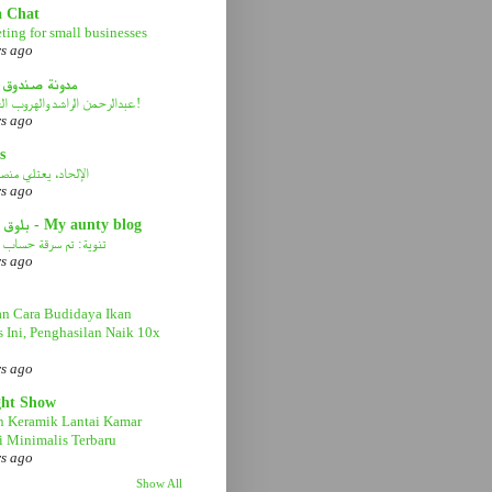
a Chat
ting for small businesses
rs ago
مدونة صندوق 
عبدالرحمن الراشد والهروب الى الأمام!
rs ago
s
الإلحاد، يعتلي منصة 
rs ago
بلوق عمتي - My aunty blog
تنوية: تم سرقة حساب ا
rs ago
n Cara Budidaya Ikan
s Ini, Penghasilan Naik 10x
rs ago
ght Show
n Keramik Lantai Kamar
 Minimalis Terbaru
rs ago
Show All