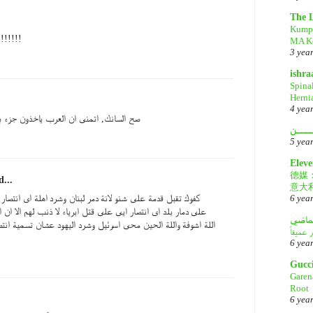
The 
Kump
!!!!!!
MA Ke
3 yea
ishr
Spina
Herni
4 yea
صح السانك, اتمنى ان العرب ياخذون جزء ب
ــــن
5 yea
Eleve
德媒
d...
意大
كفوك تقبل قدمة على شنو لانة دمر لبنان وشرد اهلة اى انتصار 
6 yea
على دمار بلد اى انتصار ايى على قتل ابرياء لا ذنب لهم الا ان ا
لماضي
اللة اشوفة واللة الحين محى اسرئيل وشرد اليهود عشان تسمية انتصا
6 yea
Gucc
Garen
Root
6 yea