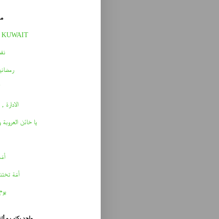
مق
 KUWAIT
نقط
رمضاني
الادارة , 
يا خائن العروبة 
أمّه 
أمّة تختن
يوم
واحد يكتب و أث