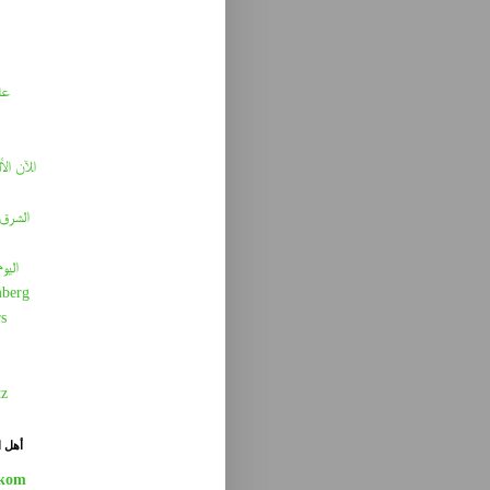
عا
الآن الأ
الشرق 
اليو
berg
s
tz
أهل ا
kom