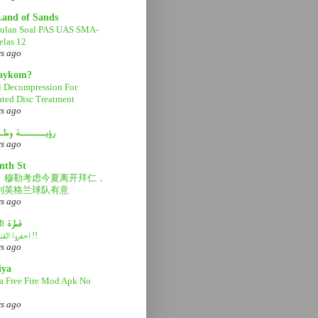
Land of Sands
ulan Soal PAS UAS SMA-
las 12
rs ago
aaykom?
l Decompression For
ated Disc Treatment
rs ago
رؤيــــــة وطـ
rs ago
nth St
：穆勒考虑今夏离开拜仁，
利英格兰球队有意
rs ago
قطرة ا
احفروا القبر عميقاً !!
rs ago
iya
a Free Fire Mod Apk No
rs ago