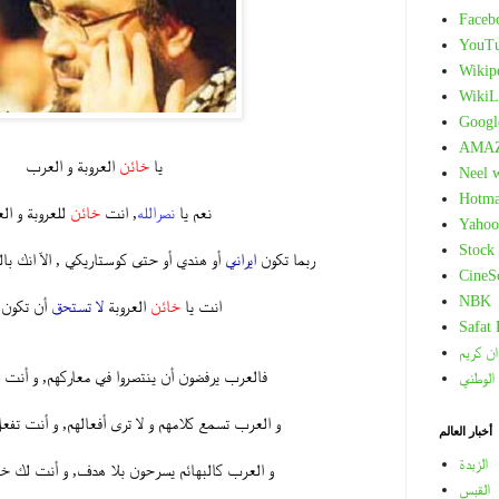
Faceb
YouT
Wikip
WikiL
Googl
AMA
يا
خائن
العروبة و العرب
Neel 
Hotma
نعم يا
نصرالله
, انت
خائن
للعروبة و ال
Yahoo
Stock
ربما تكون
ايراني
أو هندي أو حتى كوستاريكي , الاّ انك ب
CineS
NBK
انت يا
خائن
العروبة
لا تستحق
أن تكون 
Safat
ان كريم
فالعرب يرفضون أن ينتصروا في معاركهم, و أنت 
 الوطني
و العرب تسمع كلامهم و لا ترى أفعالهم, و أنت تفعل
أخبار العالم
الزبدة
و العرب كالبهائم يسرحون بلا هدف, و أنت لك 
القبس