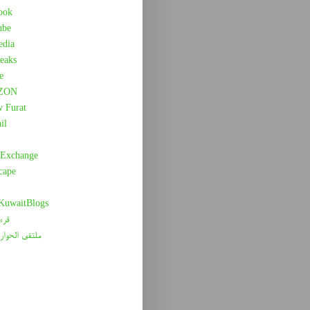
ook
ube
edia
eaks
e
ZON
w Furat
il
 Exchange
cape
 KuwaitBlogs
قرء
ملتقى الحوار