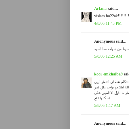
Arfana
said...
yislam bo22ak!!!!!!!!
4/8/06 11:43 PM
Anonymous said...
سيط من شهامة هذا السيد
5/8/06 12:25 AM
koor emkhalba9
sai
تتكلم عنة اى انتصار اييى
للة ابتلاهم بواحد مثل نصر
ر ما اقول الا الطيور على
اشكالها تقع
5/8/06 1:17 AM
Anonymous said...