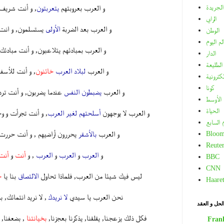
الجريدة
و العرب بعروبتهم
يتعربتون
, و أنت شريف 
الراي
و العرب بعد الضربة
الأولى
يستسلمون, و انت 
الوطن
لم اليوم
و العرب بمبادئهم يتلاعبون, و أنت مبادئك 
الدار
الطليعة
و العرب
لبلاد العرب
خائنون
, و أنت للأس
لكترونية
كونا
و العرب
يضبطون النفس
عندما يضربون, و أنت ترد 
الأوسط
الحياة
و العرب لا يوجهون
أسلحتهم لغير العرب
, و أنت تجرأت و 
م السابع
و العرب
بالأشقر
يحررون أراضيهم , و أنت حررت
Bloom
Reuter
و
العرب
و
العرب
و
العرب
, و
أنت
و
أنت
BBC
CNN
ليس فيك شيئا من العرب, فلماذا تحاول
الالتصاق
بنا يا
خ
Haare
نحن العرب يا سيدي
لا نريدك
, لا نريد انتمائك, 
لحل و العقد
فكل ذلك يزعجنا, يقلقنا, يذكرنا بعجزنا,
بخيانتنا
, بضعفنا, 
Fran