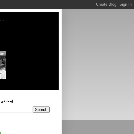
إبحث في ه
r