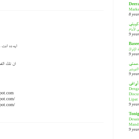
Deer
Marke
8 yea
كويتي
9 yea
Basee
ايه ده انت
الإدراك
9 yea
ان تلك القط
لتويتير
9 yea
أوراقي
Denga
spot.com
Discu
spot.com/
Lipat
9 yea
spot.com/
Toni
Desai
Mandi
9 yea