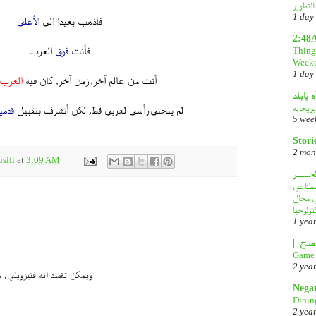
1 day
فاذهب بعيدا الى
الأعلى
2:48
فأنت
فوق
العرب
Things
Week
1 day
أنت من عالم آخر, زمن آخر, كان فيه
العرب
ه يابلد
بريحاته
لم ينحني رأسي لعربي قط, لكن أتشرف بتقبيل
قدمي
5 wee
Stori
2 mon
sifi
at
3:09 AM
لحـــر
DeepS: مصدر قلق
في مجال
نولوجيا
1 yea
Game 
2 yea
ويمكن تقصد انه فنيزويلي, 
Nega
Dinin
2 yea