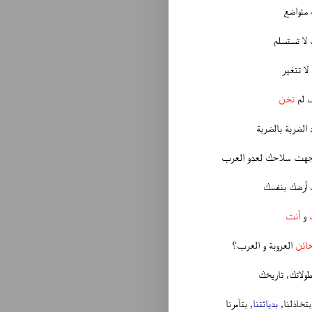
متواضع
لا تستسلم
لا تتغير
ف لم
تخن
الضربة بالضربة
وجهت سلاحك لعدو العرب
 أرضك بنفسك
و
أنت
ائن
العروبة و العرب؟
بطولاتك, تاريخك
بتخاذلنا,
بدياثتنا
, بتآمرنا