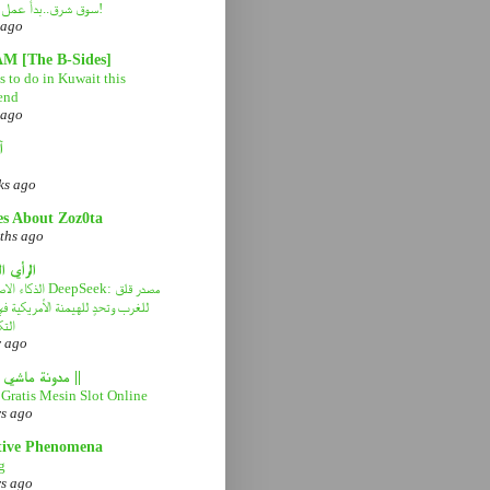
سوق شرق..بدأ عمل التطوير!
 ago
AM [The B-Sides]
 to do in Kuwait this
end
 ago
آ
ks ago
es About Zoz0ta
ths ago
الرأي ا
الذكاء الاصطناعي eek
للغرب وتحدٍ للهيمنة الأمريكية 
التك
r ago
|| مدونة ماشي صح ||
Gratis Mesin Slot Online
rs ago
tive Phenomena
g
rs ago