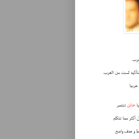
عرب
التأكيد لست من العرب
عربيا
يا
خائن
تنتصر
 أكثر مما تتكلم
خط و هدف واضح