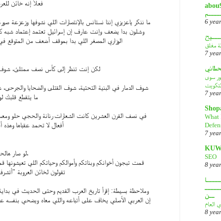
فعلاً إنه خائن لل
أبـــو
ــــم
6 yea
ما ننكر ياعزيزي إننا نستانس بالإنتصارات اللي نشوفها وزعزعة صورة
وشلون بدا يضعف وإنت عارف إن إسرائيل تعتمد إعتماد شبه 
ـــيح
الوزاري المصغر اللي بدا بموقف أضعف من المتوقع في 
لة مغلق
7 yea
قحطاني
لكن إنت تنظر إلى كأس نصف ممتلئ، شوف 
هور سوى
لتكويت
شوف الدمار في البنية التحتية، شوف القتلى والضحايا والجرحى، ش
7 yea
ما يتقطع قلبك ل
Shop
في نصف القرن العشرين كانت الشعارات رنانة والحجي حلو ومعسل
What 
Defen
أفعال لا تحمد عقباها وهذه أف
7 yea
KUW
لو صار هالحجي بالكويت، والعياذ بالله،
SEO
قمت تبجون أخوانكم وبناتكم وأموالكم وحياتكم اللي تعيشونها ق
8 yea
تقولون لخائن العروبة "أتشر
ــــا
ـــــ
وملاحظة بسيطة: إقرأ تاريخ العرب القديم وحتى الحديث في بداية 
ــن
إن العربي الأصلي يخاف على أتباعه واللي معاه ويضحي بنفسه ع
ي العام
8 yea