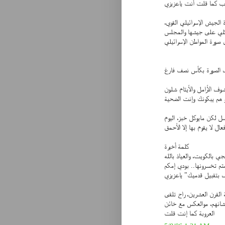
عرب كما قلت أنت ياعزيزي
 الجيش الإسرائيلي القوي،
كلي على جيشها والمجلس
صورة المواطن الإسرائيلي
الصورة بكأس نصف فارغ
وف الأرامل والأيتام شلون
و هم يبكونك وإنت الضحية
 لكن مايوكل خبز، اليوم
عال لا يقوم بها إلا الأحمق
كلمة أخيرة
متم تخسرونها.. بودي إمكم
ف بتقبيل قدميك" ياعزيزي
القرن العشرين، راح تلقى
شانهم، موالعكس مع خائن
العروبة كما إنت قلت