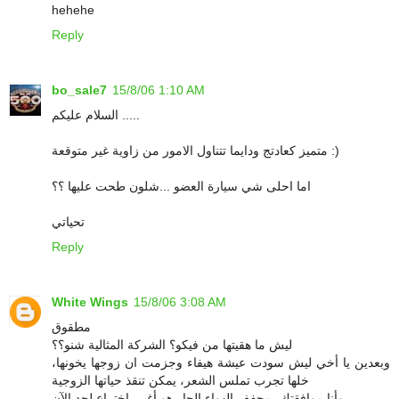
hehehe
Reply
bo_sale7
15/8/06 1:10 AM
السلام عليكم .....
متميز كعادتج ودايما تتناول الامور من زاوية غير متوقعة :)
اما احلى شي سيارة العضو ...شلون طحت عليها ؟؟
تحياتي
Reply
White Wings
15/8/06 3:08 AM
مطقوق
ليش ما هقيتها من فيكو؟ الشركة المثالية شنو؟؟
وبعدين يا أخي ليش سودت عيشة هيفاء وجزمت ان زوجها يخونها،
خلها تجرب تملس الشعر، يمكن تنقذ حياتها الزوجية
وأنا موافقتك، مجفف الهواء الحار هو أغبى اختراع لحد الآن