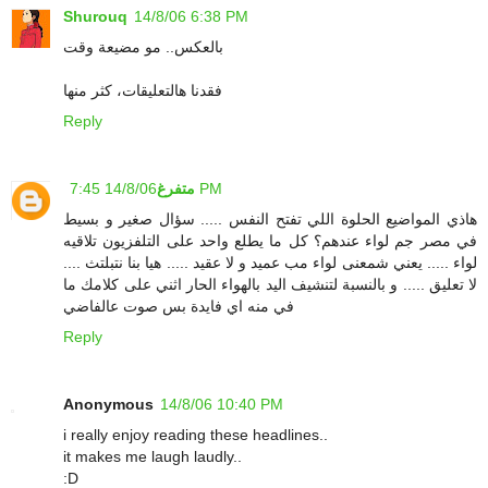
Shurouq
14/8/06 6:38 PM
بالعكس.. مو مضيعة وقت
فقدنا هالتعليقات، كثر منها
Reply
14/8/06 7:45 PM
متفرغ
هاذي المواضيع الحلوة اللي تفتح النفس ..... سؤال صغير و بسيط
في مصر جم لواء عندهم؟ كل ما يطلع واحد على التلفزيون تلاقيه
لواء ..... يعني شمعنى لواء مب عميد و لا عقيد ..... هيا بنا نتبلتث ....
لا تعليق ..... و بالنسبة لتنشيف اليد بالهواء الحار اثني على كلامك ما
في منه اي فايدة بس صوت عالفاضي
Reply
Anonymous
14/8/06 10:40 PM
i really enjoy reading these headlines..
it makes me laugh laudly..
:D