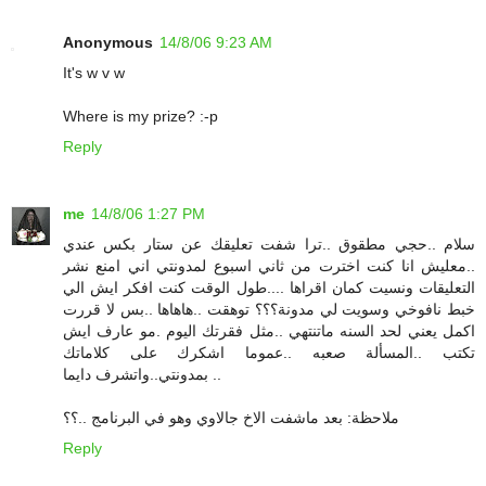
Anonymous
14/8/06 9:23 AM
It's w v w
Where is my prize? :-p
Reply
me
14/8/06 1:27 PM
سلام ..حجي مطقوق ..ترا شفت تعليقك عن ستار بكس عندي
..معليش انا كنت اخترت من ثاني اسبوع لمدونتي اني امنع نشر
التعليقات ونسيت كمان اقراها ....طول الوقت كنت افكر ايش الي
خبط نافوخي وسويت لي مدونة؟؟؟ توهقت ..هاهاها ..بس لا قررت
اكمل يعني لحد السنه ماتنتهي ..مثل فقرتك اليوم .مو عارف ايش
تكتب ..المسألة صعبه ..عموما اشكرك على كلاماتك
بمدونتي..واتشرف دايما ..
ملاحظة: بعد ماشفت الاخ جالاوي وهو في البرنامج ..؟؟
Reply