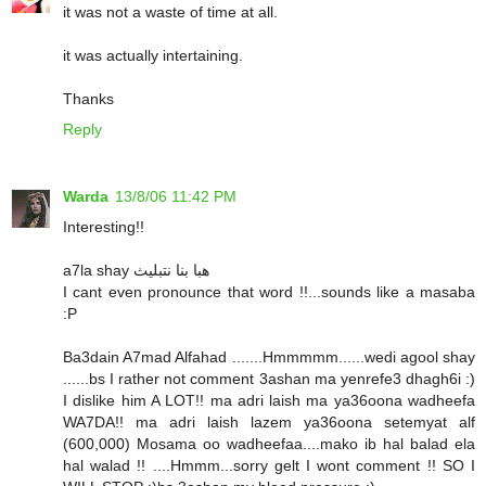
it was not a waste of time at all.
it was actually intertaining.
Thanks
Reply
Warda
13/8/06 11:42 PM
Interesting!!
a7la shay هبا بنا نتبليث
I cant even pronounce that word !!...sounds like a masaba
:P
Ba3dain A7mad Alfahad .......Hmmmmm......wedi agool shay
......bs I rather not comment 3ashan ma yenrefe3 dhagh6i :)
I dislike him A LOT!! ma adri laish ma ya36oona wadheefa
WA7DA!! ma adri laish lazem ya36oona setemyat alf
(600,000) Mosama oo wadheefaa....mako ib hal balad ela
hal walad !! ....Hmmm...sorry gelt I wont comment !! SO I