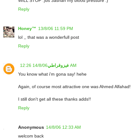
WILL STOP :)bs 3ashan my blood pressure :)
Reply
Honey™
13/8/06 11:59 PM
lol ,, that was a wonderfull post
Reply
14/8/06 12:26 AM
فيزوقراطي
You know what i'm gona say! hehe
Again, of course most attractive one was Ahmed Alfahad!
I still don't get all these thanks adds!!
Reply
Anonymous
14/8/06 12:33 AM
welcom back