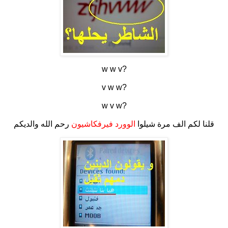
w w v?
v w w?
w v w?
قلنا لكم الف مرة شيلوا
الوورد فيرفكاشيون
رحم الله والديكم