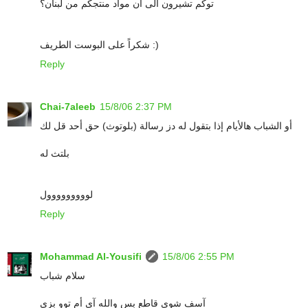
توكم تشيرون الى ان مواد منتجكم من لبنان؟
شكراً على البوست الطريف :)
Reply
Chai-7aleeb
15/8/06 2:37 PM
أو الشباب هالأيام إذا بتقول له دز رسالة (بلوتوث) حق أحد قل لك
بلتث له
لووووووووول
Reply
Mohammad Al-Yousifi
15/8/06 2:55 PM
سلام شباب
آسف شوي قاطع بس والله آي أم توو بزي