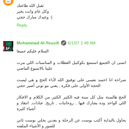
تقبل الله طاعتك
وكل عام وانت بخير
وعيدك مبارك حجي :)
Reply
Mohammad Al-Yousifi
6/1/07 2:48 AM
السلام عليكم جميعا
اتمنى ان الجميع استمتع بكوكتيل العطلات و المناسبات اللي مرت
علينا بالاسبوع الماضي
صراحة انا احسد نفسي على توفيق الله لأداء الحج و هي ليست
الحجة الأولى على فكرة , يعني مو توني أصير حجي
الحج هالسنة مثل كل سنة فيه الكثير الكثير من الكلام و الافكار
اللي الواحد وده يشارك فيها , روحانيات , تاريخ, عبادات, انتقاد و
أشياء كثيرة
بحاول بالبداية أكتب بوست عن الرحلة و بعدين بخلي بوست ثاني
للصور و الأشياء الملفته