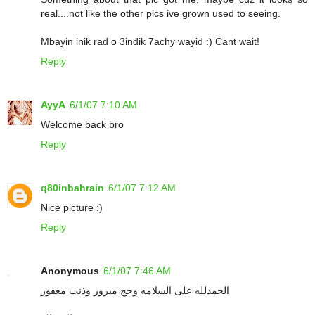
real....not like the other pics ive grown used to seeing.
Mbayin inik rad o 3indik 7achy wayid :) Cant wait!
Reply
AyyA
6/1/07 7:10 AM
Welcome back bro
Reply
q80inbahrain
6/1/07 7:12 AM
Nice picture :)
Reply
Anonymous
6/1/07 7:46 AM
الحمدلله على السلامه وحج مبرور وذنب مغفور