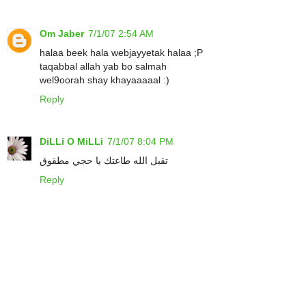
Om Jaber
7/1/07 2:54 AM
halaa beek hala webjayyetak halaa ;P
taqabbal allah yab bo salmah
wel9oorah shay khayaaaaal :)
Reply
DiLLi O MiLLi
7/1/07 8:04 PM
تقبل الله طاعتك يا حجي مطقوق
Reply