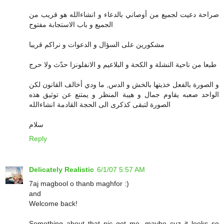
صراحة دعيت لجميع من أوصاني بالدعاء و انشاءالله هو قريب من
الجميع و باب الاستجابة مفتوح
مشكورين على السؤال و الدعوات و نراكم قريبا
طبعا من ناحية النشلة و الكحة و البلاعيم و الانفلونزا حدّث ولا حرج
و الصورة بالفعل خذيتها بالخش و الدس, ما ودي أخالف القانون لكن
الواحد صعبه يقاوم جمال و هيبة المنظر و يمتنع عن توثيق هذه
الصورة لتبقى كذكرى الى الحجة القادمة انشاءالله
سلام
Reply
Delicately Realistic
6/1/07 5:57 AM
7aj magbool o thanb maghfor :)
and
Welcome back!
Something about that pic got me, maybe cuz it looks so