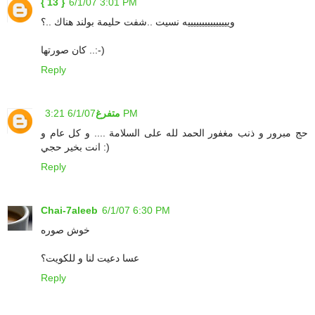
{ 13 }
6/1/07 3:01 PM
ويييييييييييييييه نسيت ..شفت حليمة بولند هناك ..؟
كان صورتها ..:-)
Reply
6/1/07 3:21 PM
متفرغ
حج مبرور و ذنب مغفور الحمد لله على السلامة .... و كل عام و
انت بخير حجي :)
Reply
Chai-7aleeb
6/1/07 6:30 PM
خوش صوره
عسا دعيت لنا و للكويت؟
Reply