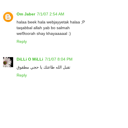
Om Jaber
7/1/07 2:54 AM
halaa beek hala webjayyetak halaa ;P
taqabbal allah yab bo salmah
wel9oorah shay khayaaaaal :)
Reply
DiLLi O MiLLi
7/1/07 8:04 PM
تقبل الله طاعتك يا حجي مطقوق
Reply