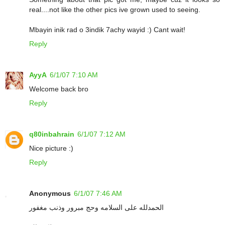
real....not like the other pics ive grown used to seeing.
Mbayin inik rad o 3indik 7achy wayid :) Cant wait!
Reply
AyyA
6/1/07 7:10 AM
Welcome back bro
Reply
q80inbahrain
6/1/07 7:12 AM
Nice picture :)
Reply
Anonymous
6/1/07 7:46 AM
الحمدلله على السلامه وحج مبرور وذنب مغفور