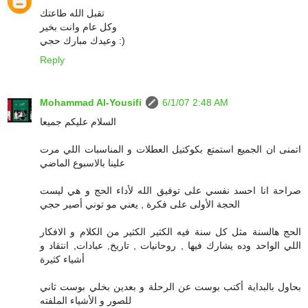
تقبل الله طاعتك
وكل عام وانت بخير
وعيدك مبارك حجي :)
Reply
Mohammad Al-Yousifi
6/1/07 2:48 AM
السلام عليكم جميعا
اتمنى ان الجميع استمتع بكوكتيل العطلات و المناسبات اللي مرت
علينا بالاسبوع الماضي
صراحة انا احسد نفسي على توفيق الله لأداء الحج و هي ليست
الحجة الأولى على فكرة , يعني مو توني أصير حجي
الحج هالسنة مثل كل سنة فيه الكثير الكثير من الكلام و الافكار
اللي الواحد وده يشارك فيها , روحانيات , تاريخ, عبادات, انتقاد و
أشياء كثيرة
بحاول بالبداية أكتب بوست عن الرحلة و بعدين بخلي بوست ثاني
للصور و الأشياء الملفته