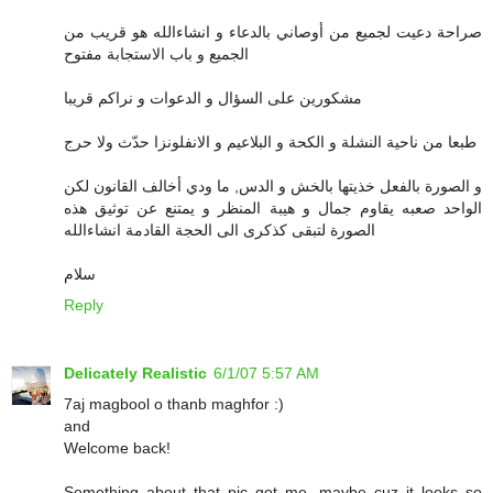
صراحة دعيت لجميع من أوصاني بالدعاء و انشاءالله هو قريب من
الجميع و باب الاستجابة مفتوح
مشكورين على السؤال و الدعوات و نراكم قريبا
طبعا من ناحية النشلة و الكحة و البلاعيم و الانفلونزا حدّث ولا حرج
و الصورة بالفعل خذيتها بالخش و الدس, ما ودي أخالف القانون لكن
الواحد صعبه يقاوم جمال و هيبة المنظر و يمتنع عن توثيق هذه
الصورة لتبقى كذكرى الى الحجة القادمة انشاءالله
سلام
Reply
Delicately Realistic
6/1/07 5:57 AM
7aj magbool o thanb maghfor :)
and
Welcome back!
Something about that pic got me, maybe cuz it looks so