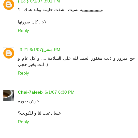
{ 13 }
6/1/07 3:01 PM
ويييييييييييييييه نسيت ..شفت حليمة بولند هناك ..؟
كان صورتها ..:-)
Reply
6/1/07 3:21 PM
متفرغ
حج مبرور و ذنب مغفور الحمد لله على السلامة .... و كل عام و
انت بخير حجي :)
Reply
Chai-7aleeb
6/1/07 6:30 PM
خوش صوره
عسا دعيت لنا و للكويت؟
Reply