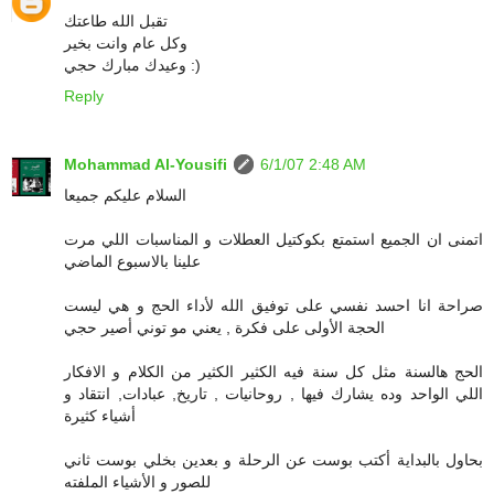
تقبل الله طاعتك
وكل عام وانت بخير
وعيدك مبارك حجي :)
Reply
Mohammad Al-Yousifi
6/1/07 2:48 AM
السلام عليكم جميعا
اتمنى ان الجميع استمتع بكوكتيل العطلات و المناسبات اللي مرت
علينا بالاسبوع الماضي
صراحة انا احسد نفسي على توفيق الله لأداء الحج و هي ليست
الحجة الأولى على فكرة , يعني مو توني أصير حجي
الحج هالسنة مثل كل سنة فيه الكثير الكثير من الكلام و الافكار
اللي الواحد وده يشارك فيها , روحانيات , تاريخ, عبادات, انتقاد و
أشياء كثيرة
بحاول بالبداية أكتب بوست عن الرحلة و بعدين بخلي بوست ثاني
للصور و الأشياء الملفته