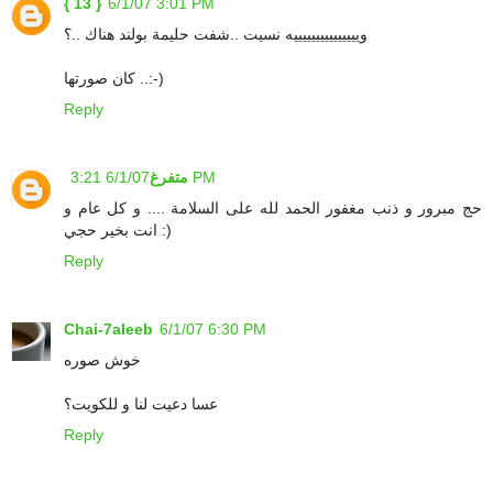
{ 13 }
6/1/07 3:01 PM
ويييييييييييييييه نسيت ..شفت حليمة بولند هناك ..؟
كان صورتها ..:-)
Reply
6/1/07 3:21 PM
متفرغ
حج مبرور و ذنب مغفور الحمد لله على السلامة .... و كل عام و
انت بخير حجي :)
Reply
Chai-7aleeb
6/1/07 6:30 PM
خوش صوره
عسا دعيت لنا و للكويت؟
Reply