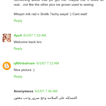
real....not like the other pics ive grown used to seeing.
Mbayin inik rad o 3indik 7achy wayid :) Cant wait!
Reply
AyyA
6/1/07 7:10 AM
Welcome back bro
Reply
q80inbahrain
6/1/07 7:12 AM
Nice picture :)
Reply
Anonymous
6/1/07 7:46 AM
الحمدلله على السلامه وحج مبرور وذنب مغفور