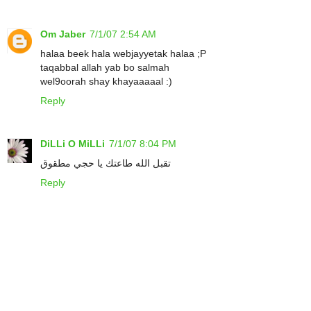
Om Jaber
7/1/07 2:54 AM
halaa beek hala webjayyetak halaa ;P
taqabbal allah yab bo salmah
wel9oorah shay khayaaaaal :)
Reply
DiLLi O MiLLi
7/1/07 8:04 PM
تقبل الله طاعتك يا حجي مطقوق
Reply