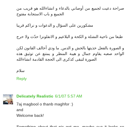
صراحة دعيت لجميع من أوصاني بالدعاء و انشاءالله هو قريب من
الجميع و باب الاستجابة مفتوح
مشكورين على السؤال و الدعوات و نراكم قريبا
طبعا من ناحية النشلة و الكحة و البلاعيم و الانفلونزا حدّث ولا حرج
و الصورة بالفعل خذيتها بالخش و الدس, ما ودي أخالف القانون لكن
الواحد صعبه يقاوم جمال و هيبة المنظر و يمتنع عن توثيق هذه
الصورة لتبقى كذكرى الى الحجة القادمة انشاءالله
سلام
Reply
Delicately Realistic
6/1/07 5:57 AM
7aj magbool o thanb maghfor :)
and
Welcome back!
Something about that pic got me, maybe cuz it looks so