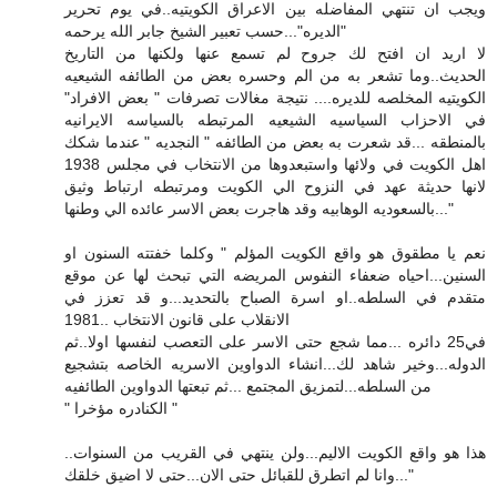
ويجب ان تنتهي المفاضله بين الاعراق الكويتيه..في يوم تحرير
"الديره"...حسب تعبير الشيخ جابر الله يرحمه
لا اريد ان افتح لك جروح لم تسمع عنها ولكنها من التاريخ
الحديث..وما تشعر به من الم وحسره بعض من الطائفه الشيعيه
الكويتيه المخلصه للديره.... نتيجة مغالات تصرفات " بعض الافراد"
في الاحزاب السياسيه الشيعيه المرتبطه بالسياسه الايرانيه
بالمنطقه ...قد شعرت به بعض من الطائفه " النجديه " عندما شكك
اهل الكويت في ولائها واستبعدوها من الانتخاب في مجلس 1938
لانها حديثة عهد في النزوح الي الكويت ومرتبطه ارتباط وثيق
بالسعوديه الوهابيه وقد هاجرت بعض الاسر عائده الي وطنها..."
نعم يا مطقوق هو واقع الكويت المؤلم " وكلما خفتته السنون او
السنين...احياه ضعفاء النفوس المريضه التي تبحث لها عن موقع
متقدم في السلطه..او اسرة الصباح بالتحديد...و قد تعزز في
الانقلاب على قانون الانتخاب ..1981
في25 دائره ...مما شجع حتى الاسر على التعصب لنفسها اولا..ثم
الدوله...وخير شاهد لك...انشاء الدواوين الاسريه الخاصه بتشجيع
من السلطه...لتمزيق المجتمع ...ثم تبعتها الدواوين الطائفيه
" الكنادره مؤخرا "
هذا هو واقع الكويت الاليم...ولن ينتهي في القريب من السنوات..
وانا لم اتطرق للقبائل حتى الان...حتى لا اضيق خلقك..."