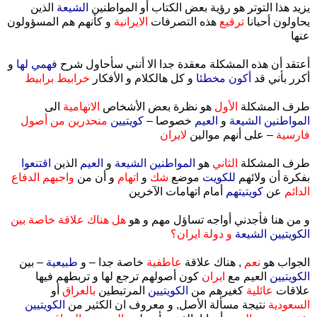
يزيد هذا التوتر هو رؤية بعض الكتاب أو المواطنين
الشيعة
الذين
يحاولون أحيانا
ترقيع
هذه التصرفات
الايرانية
و كأنهم هم المسؤولون
عنها
أعتقد أن هذه المشكلة معقدة جدا الا أنني سأحاول شرح
فهمي لها
و
أكرر بأني قد
أكون مخطئا
و كل هالكلام و الأفكار
خرابيط برابيط
طرف المشكلة
الأول
هو نظرة بعض الأشخاص
الاتهامية
الى
المواطنين الشيعة
و
العيم
خصوصا –
كويتيين
منحدرين من أصول
فارسية
– على أنهم موالين
لايران
طرف المشكلة
الثاني
هو
المواطنين الشيعة
و
العيم
الذين
اقتنعوا
بفكرة أن ولائهم
للكويت
موضع
شك
و
اتهام
و أن من
واجبهم الدفاع
الدائم
عن
كويتيتهم
أمام اتهامات الآخرين
و من هنا فأجدني أواجه تساؤل مهم و هو
هل هناك علاقة خاصة بين
الكويتيين الشيعة
و دولة ايران؟
الجواب هو
نعم
, هناك علاقة
عاطفية
خاصة جدا – و
طبيعية
– بين
الكويتيين
العيم مع
ايران
كون أصولهم ترجع لها و تربطهم فيها
علاقات
عائلية
كغيرهم من
الكويتيين
المرتبطين
بالعراق
أو
السعودية
نتيجة مسألة الأصل, و معروف ان الكثير من
الكويتيين