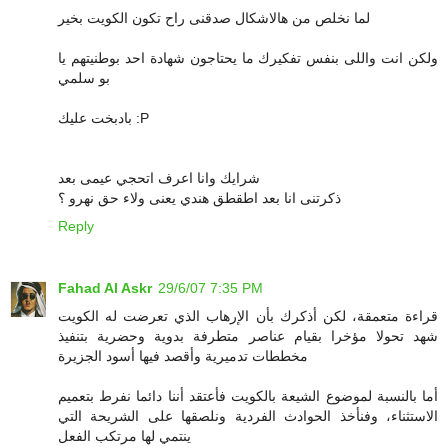
لما نخلص من هالاشكال صدقنى راح تكون الكويت بخير
ولكن انت واللى بنفس تفكيرك ما يحتاجون شهادة احد بوطنيتهم يا
بو سلمي
بادبخت عليك :P
شرايك وانا اعرف اتحجي عيمى بعد
ذكرتنى انا بعد اطقطق هندي يعنى ولاء حق نهرو ؟
Reply
Fahad Al Askr
29/6/07 7:35 PM
قراءة متعمقة، لكن أذكرك بأن الإرهاب الذي تعرضت له الكويت
شهد تحولا مؤخرا بقيام عناصر متطرفة بدوية وحضرية بتنفيذ
مخططات تدميرية وأقصد فيها أسود الجزيرة
أما بالنسبة لموضوع الشيعة بالكويت فأعتقد أننا دائما نفرط بتعميم
الاستثناء، وفنأخذ الحوادث الفردية ونلصقها على الشريحة التي
ينتمي لها مرتكب الفعل