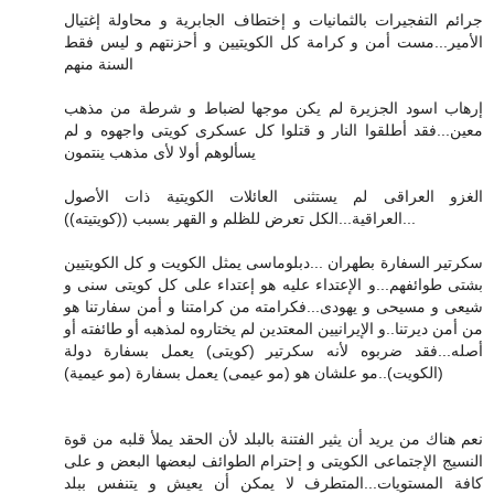
جرائم التفجيرات بالثمانيات و إختطاف الجابرية و محاولة إغتيال
الأمير...مست أمن و كرامة كل الكويتيين و أحزنتهم و ليس فقط
السنة منهم
إرهاب اسود الجزيرة لم يكن موجها لضباط و شرطة من مذهب
معين...فقد أطلقوا النار و قتلوا كل عسكرى كويتى واجهوه و لم
يسألوهم أولا لأى مذهب ينتمون
الغزو العراقى لم يستثنى العائلات الكويتية ذات الأصول
العراقية...الكل تعرض للظلم و القهر بسبب ((كويتيته))...
سكرتير السفارة بطهران ...دبلوماسى يمثل الكويت و كل الكويتيين
بشتى طوائفهم...و الإعتداء عليه هو إعتداء على كل كويتى سنى و
شيعى و مسيحى و يهودى...فكرامته من كرامتنا و أمن سفارتنا هو
من أمن ديرتنا..و الإيرانيين المعتدين لم يختاروه لمذهبه أو طائفته أو
أصله...فقد ضربوه لأنه سكرتير (كويتى) يعمل بسفارة دولة
(الكويت)..مو علشان هو (مو عيمى) يعمل بسفارة (مو عيمية)
نعم هناك من يريد أن يثير الفتنة بالبلد لأن الحقد يملأ قلبه من قوة
النسيج الإجتماعى الكويتى و إحترام الطوائف لبعضها البعض و على
كافة المستويات...المتطرف لا يمكن أن يعيش و يتنفس ببلد