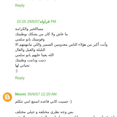
Reply
29/6/07 10:25 PM
فراوله
مساالخير والكرامة
ما عاش ولا كان من يشكك بوطنيتك
وقوميتك يابو سلمي
وأنت أكبر من هؤلاء الناس معدومين الضمير واللي مامهنتهم الا
البلبلة والقيل والقال
الله يعينا عليهم يابو سلمي
دمت ودامت وطنيتك
تحياتي لها
:)
Reply
Nooni
30/6/07 12:20 AM
حسيت كاني قاعده اسمع امي تتكلم :)
بس وجه نظري مختلفه و جيلي مختلف
اشوف انه صار مو مهم انا من وين اصلي و لا شنو ديني و لا حتى