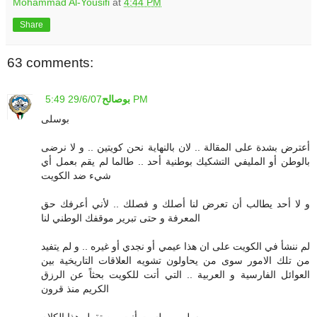
Mohammad Al-Yousifi
at
4:44 PM
Share
63 comments:
29/6/07 5:49 PM
بوصالح
بوسلى
أعترض بشدة على المقالة .. لان بالنهاية نحن كويتين .. و لا نرضى
بالوطن أو المليفي التشكيك بوطنية أحد .. طالما لم يقم بعمل أي
شيء ضد الكويت
و لا أحد يطالب أن تعرض لنا أصلك و فصلك .. لأني أعرفك حق
المعرفة و حتى تبرير موقفك الوطني لنا
لم ننشأ في الكويت على ان هذا عيمي أو نجدي أو غيره .. و لم يتفيد
من تلك الامور سوى من يحاولون تشويه العلاقات التاريخية بين
العوائل الفارسية و العربية .. التي أتت للكويت بحثاً عن الرزق
الكريم منذ قرون