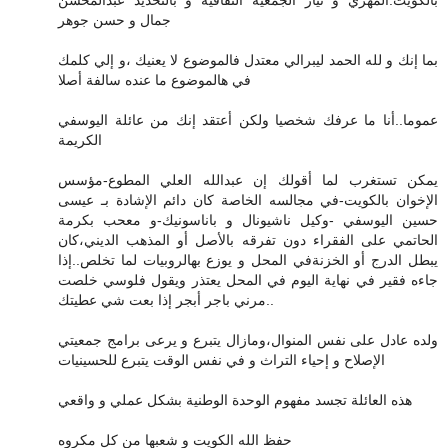
بالكويت:المهري و تيار الجمعية الثقافية و بالتحديد عبدالمحسن
جمال و حسن جوهر
بما إنك و لله الحمد ليبرالي معتدل فالموضوع لا يعنيك ،و إلي كلمك
في هالموضوع ما عنده سالفة أصلا
عموما..أنا ما عرفك شخصيا ولكن أعتقد إنك من عائلة اليوسفي
الكريمة
يمكن تستغرب لما أقولك إن عبدالله العلي المطوع-مؤسس
الإخوان بالكويت-في مجالسه الخاصة كان دائم الإشادة بـ عيسى
حسين اليوسفي -وكيل ناشيونال و باناسونيك-و معحب بكرمة
الحاتمي على الفقراء دون تفرقه بالأصل أو المذهب الديني،كان
يبطل الدرج أو الخزنةفي المحل و يوزع بهالروبيات لما تخلص..إذا
جاءه فقير في نهاية اليوم في المحل يعتذر ويقول فلوسي خلصت
..مرني باجر أبجر إذا بعت شي عطيتك
ولده عادل على نفس المنوال،ومازال يتبرع و يرعى برامج جمعيتي
الإصلاح و إحياء التراث و في نفس الوقت يتبرع للحسينيات
هذه العائلة تجسد مفهوم الوحدة الوطنية بشكل عملي و واقعي
حفظ الله الكويت و شعبها من كل مكروه