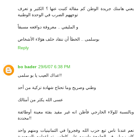
يعني هامتك جريدة الوطن كم مقالة كتبت عنها ؟ الكثير و تعرف
توجههم الضرب في الوحدة الوطنية
و المليفي .. معروفة دوافعه مسبقاً
بوسلمى .. الخطأ أن ننقاد خلف هؤلاء الأشخاص
Reply
bo bader
29/6/07 6:38 PM
عداك العيب يا بو سلمى!!
وطني وصريح وما تحتاج شهادة تزكية من أحد
عسى الله يكثر من أمثالك
وبالنسبة للولاء الخارجي فأظن انه غير مقيد بفئة معينة أوطائفة
محددة!!
نعم عندنا ناس تبع حزب الله وفجروا في الثمانينيات ومنهم واحد
كان زميلي في الجامعة واسمه علي كاظمي تم اعدامه بالسعودية