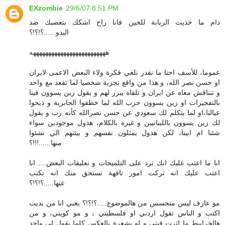
EXzombie
29/6/07 8:51 PM
دام ما خذيت الربابة للحين فانا راح اشكك بتعصبك ضد
البدو......؟!؟!؟
هههههههههههههههههههههههههه
عموما، للأسف احنا ما نقدر نلغي فكرة ولاء البعض الاعمى لايران
او حسن نصر الله، و هذا من واقع تجربة شخصيا لما تقعد مع واحد
و تتناقش معاه عن ايران و تلقاه يبرر لهم و يقول زين يسوون فينا
بالتفجيرات او زين يسوون حزب الله لما خطفوا الجابرية و ذبحوا
عيالنا،او لما يتكلم لك سعودي عن حسن نصرالله كأنه رب و يقول
لك زين يسوون باللبنانيين و غيره بالكلام، هذول موجودين سواء
شئنا ام ابينا، لكن هذول يمثلون نفسهم و بيئتهم الي نشئوا
منها......!!!؟
انا ما اعتب عليك انك ترد على التلميحات و تعليقات البعض.... انا
اعتب عليك انه تركت امور تافهة تستحق منك انه تكتب
عنها.....؟!؟!؟
مو عارف ليس متحسس من هالموضوع.....؟!؟!؟ يعني انا من بديت
اكتب و الناس تقول اردني او فلسطيني ، و مو كويتي، و من
هالخرابيط ما اثرت فيني و لو بشعرة بالعكس كلما يقول لي واحد