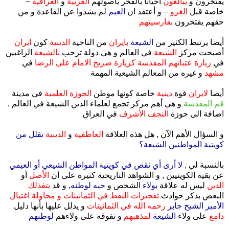
يفتخرون و
يبالغون
أحيانا بالفخر بأصولهم
العربية
و
العراقية
–
خاصة قبل
الغزو
– و أعتقد ان
العيم
لم يشذوا عن القاعدة و من
حقهم يفتخرون
بفارسيتهم
أيضا يرتبط الكثير من
الشيعة
بايران
من الناحية
الدينية
كون
ايران
أصبحت مركز
الشيعة
في العالم و هي دولة ترحب
بالشيعة
الراغبين
في
زيارة عتباتهم المقدسة
كزيارة ضريح الامام علي الرضا
في
مشهد
و غيره من المعالم الشيعية المهمة
أيضا
لايران
قوة
دينية
خاصة كونها موطن
الحوزة العلمية
في مدينة
قم المقدسة
و هي أهم مركز تجمع لعلماء الدين الشيعة في العالم ,
اضافة الى حوزة
النجف الأشرف
في العراق
و السؤال الأهم الآن , هل هذه العلاقة
العاطفية
و
الدينية
تقلل من
كويتية المواطنين الشيعة؟
بالنسبة لي ,
لا أرى أي نقص في كويتية المواطن الشيعي أو العيمي
عن بقية الكويتيين , و الشواهد التاريخية كثيرة على أن
الأصل
أو
الدين
ليس له علاقة
بولاء
الشخص و
حبه لوطنه
, و قد
يتفذلك
البعض بذكر حوادث
تفجيرات النفط في الثمانينات و محاولة اغتيال
الأمير الشيخ جابر
رحمه الله في الثمانينات
و يدلل عليها بأنها دليل
دامغ
على ولاء
الشيعة
لمذهبهم
و تفوقه على ولاءهم
لوطنهم