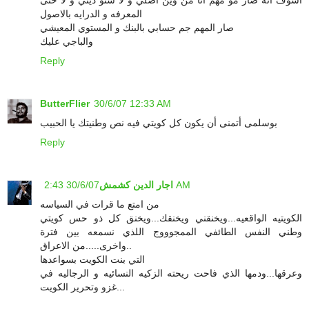
المعرفه و الدرايه بالاصول
صار المهم جم حسابي بالبنك و المستوي المعيشي
والباجي عليك
Reply
ButterFlier
30/6/07 12:33 AM
بوسلمى أتمنى أن يكون كل كويتي فيه نص وطنيتك يا الحبيب
Reply
30/6/07 2:43 AM
اجار الدين كشمش
من امتع ما قرات في السياسه
الكويتيه الواقعيه...ويخنقني ويخنقك...ويخنق كل ذو حس كويتي
وطني النفس الطائفي الممجوووج اللذي نسمعه بين فترة
واخرى.....من الاعراق..
التي بنت الكويت بسواعدها
وعرقها...ودمها الذي فاحت ريحته الزكيه النسائيه و الرجاليه في
غزو وتحرير الكويت...