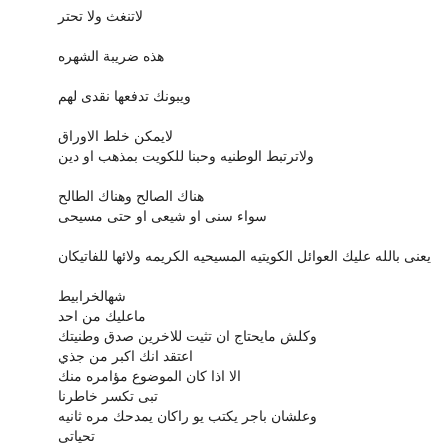
لاتنغث ولا تحتر
هذه ضريبة الشهره
ويبونك تدفعها نقدى لهم
لايمكن خلط الاوراق
ولاترتبط الوطنيه وحبنا للكويت بمذهب او دين
هناك الصالح وهناك الطالح
سواء سنى او شيعى او حتى مسيحى
يعنى بالله عليك العوائل الكويتيه المسيحيه الكريمه ولائها للفاتيكان
شهالخرابيط
ماعليك من احد
وكلش مايحتاج ان تثيت للاخرين صدق وطنيتك
اعتقد انك اكبر من جذي
الا اذا كان الموضوع مؤامره منك
تبى تكسر خاطرنا
وعلشان باجر يكتب يو راكان يمدحك مره ثانيه
تحياتى