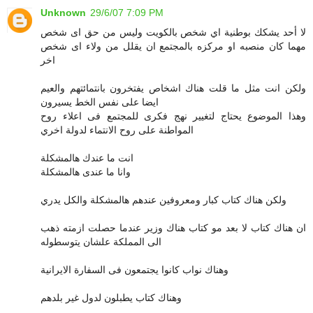
Unknown
29/6/07 7:09 PM
لا أحد يشكك بوطنية اي شخص بالكويت وليس من حق اى شخص
مهما كان منصبه او مركزه بالمجتمع ان يقلل من ولاء اى شخص
اخر
ولكن انت مثل ما قلت هناك اشخاص يفتخرون بانتمائتهم والعيم
ايضا على نفس الخط يسيرون
وهذا الموضوع يحتاج لتغيير نهج فكرى للمجتمع فى اعلاء روح
المواطنة على روح الانتماء لدولة اخري
انت ما عندك هالمشكلة
وانا ما عندى هالمشكلة
ولكن هناك كتاب كبار ومعروفين عندهم هالمشكلة والكل يدري
ان هناك كتاب لا بعد مو كتاب هناك وزير عندما حصلت ازمته ذهب
الى المملكة علشان يتوسطوله
وهناك نواب كانوا يجتمعون فى السفارة الايرانية
وهناك كتاب يطبلون لدول غير بلدهم