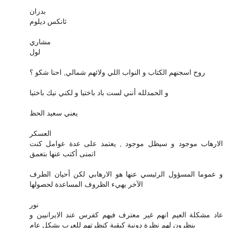
بدران
ثانكس ديلوم
مشاري
لول
روح اسجنهم الكتاب و النواب اللي ولائهم شمالي, احنا شكو ؟
و الحمدلله أنني لست باد باختيا و لكني نيك باختيا
يعني سعيد الحظ
العسكر
الارهاب موجود و سيظل موجود , يعتمد على عدة عوامل كنت
اتمنى أكتب عنها بتعمق
و عموما المسؤول الرئيسي عنها هو الارهابي لكن أحيان الطرف
الآخر يهيء الظروف المساعدة لحصولها
نور
عاد مشكلة العيم انهم غير معترف فيهم كفرس عند الايرانيين و
ينظرون لهم نظرة دونية كبقية كنظرتهم للعرب بشكل عام