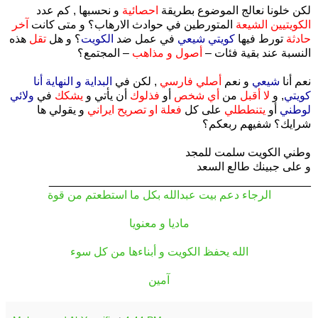
لكن خلونا نعالج الموضوع بطريقة
احصائية
و نحسبها , كم عدد
الكويتيين الشيعة
المتورطين في حوادث الارهاب؟ و متى كانت
آخر
حادثة
تورط فيها
كويتي شيعي
في عمل ضد
الكويت
؟ و هل
تقل
هذه
النسبة عند بقية فئات –
أصول و مذاهب
– المجتمع؟
نعم أنا
شيعي
و نعم
أصلي فارسي
, لكن في
البداية و النهاية أنا
كويتي
, و
لا أقبل
من
أي شخص
أو
فذلوك
أن يأتي و
يشكك
في
ولائي
لوطني
أو
يتنططلي
على كل
فعلة او تصريح ايراني
و يقولي ها
شرايك؟ شفيهم ربعكم؟
وطني الكويت سلمت للمجد
و على جبينك طالع السعد
_________________________________________
الرجاء دعم بيت عبدالله بكل ما استطعتم من قوة
.
ماديا و معنويا
.
الله يحفظ الكويت و أبناءها من كل سوء
.
آمين