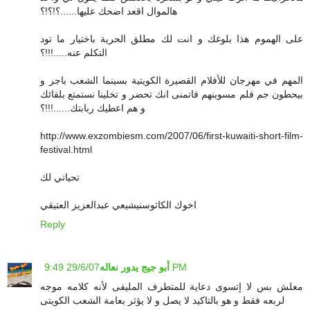
هالموال اقعد اضحك عليها......؟!؟!؟
على الهموم هذا بلوغك و انت لك مطلق الحرية باختيار ما تود
التكلم عنه.....!!!؟
المهم في مهرجان للأفلام القصيرة الكويتية بسينما الشعب باجر و
بيحطون جم فلم مسوينهم فاتمنى انك تحضر و تخلينا نستمتع بلقائك
و هم اعطيك ربابتك......!!!؟
http://www.exzombiesm.com/2007/06/first-kuwaiti-short-film-
festival.html
تحياتي لك
اخوك الكاثوسنيشيعي عبدالعزيز العتيقي
Reply
29/6/07 9:49 PM
أبو جيج يدور نعاله
معلش بس لا إتسوى دعاية للمتطرف المليفى لأنه كلامه موجه
لربعه فقط و هو بالتاكيد لا يصل و لا يؤثر بعامة الشعب الكويتى