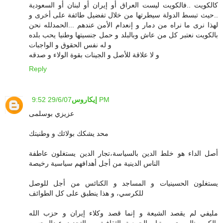
كالكويت ..فالكويت ليست العراق أو إيران أو لبنان أو السعودية
..حيث تبسط الدولة سيطرتها من خلال تفضيل طائفة على أخرى و
لهذا نرى ما نراه من دمار و إنعدام الأمن عندهم ...الحمدلله نحن
بالكويت نعتبر كل من عاش وبالبلد و حمل جنسيتها وطنيا يحب بلده
و له نفس الحقوق و الواجبات
و لا علاقة للأصل و الجينات بقوة الولاء و صدقه
Reply
29/6/07 9:52 PM
إيكاروس
عزيزي بوسلمى
محد يشكك بولائك و وطنيتك
أصل الداء هو خلط الدين بالسياسة،تجار الدين يستغلون عاطفة
الناس الدينية من أجل أهدافهم سياسية رخيصة
يستغلون الحسينيات و المساجد و الكنائس من أجل للوصل
للكرسي، و هذا ينطبق على كل الطوائف
مليفي لم يقصد الشيعة و إنما قصد وكلاء إيران و حزب الله