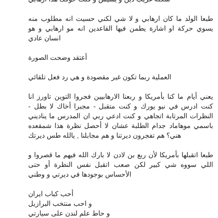
طبعا الولد ما كان ارهابي و لا شي لكني حسيت انه مطلوب منه
يسوي حركة او اشارة يطمن فيها القاعدين انه مو ارهابي و هو
انسان عادي
أعتقد وضحت الصورة
العملية ربما تكون غير مقصودة و هي رد فعل تلقائي
يعني أيام ما كنا بأمريكا و ربعنا الارهابيين فجروا التوين تاورز انا
كنت ادرس في نيو يورك و كنت متقبل - مجبرا أخاك لا بطل -
النظرات المرتابة اتجاهي و كنت ادعي ربي ان المدرس ما يناديني
باسمي موهاماد جدام الطلبة عشان لا أحصل نظرة هذا شمقعده
هني؟ هم تفجرون ديرتنا و هم مجابلنا , يالله طس ديرتك
طبعا اتقبلها بأمريكا لأن ربع بن لادن لا بارك الله فيهم ما قصروا و
اللي سووه شي كبير لكن صعب اتقبل نفس النظرة أو حتى
الأحساس بوجودها في ديرتي و وطني
أحب كباب ايران
و احب منتخب البرازيل
و حاط علم لندن على سيارتي