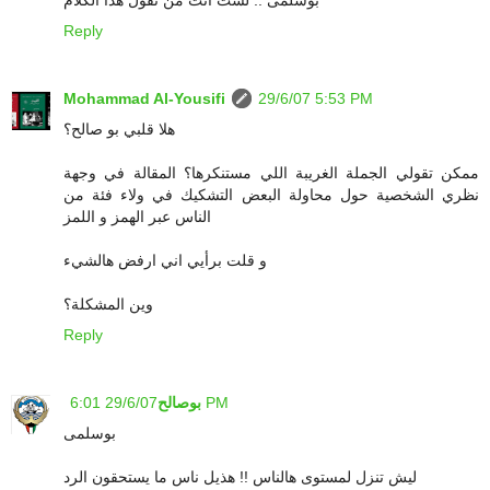
بوسلمى .. لست أنت من تقول هذا الكلام
Reply
Mohammad Al-Yousifi
29/6/07 5:53 PM
هلا قلبي بو صالح؟
ممكن تقولي الجملة الغريبة اللي مستنكرها؟ المقالة في وجهة
نظري الشخصية حول محاولة البعض التشكيك في ولاء فئة من
الناس عبر الهمز و اللمز
و قلت برأيي اني ارفض هالشيء
وين المشكلة؟
Reply
29/6/07 6:01 PM
بوصالح
بوسلمى
ليش تنزل لمستوى هالناس !! هذيل ناس ما يستحقون الرد