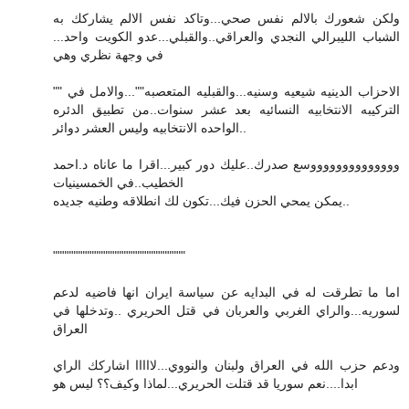
ولكن شعورك بالالم نفس صحي...وتاكد نفس الالم يشاركك به
الشباب الليبرالي النجدي والعراقي..والقبلي...عدو الكويت واحد...
في وجهة نظري وهي
"" الاحزاب الدينيه شيعيه وسنيه...والقبليه المتعصبه""...والامل في
التركيبه الانتخابيه النسائيه بعد عشر سنوات..من تطبيق الدئره
الواحده الانتخابيه وليس العشر دوائر..
ووووووووووووووسع صدرك..عليك دور كبير...اقرا ما عاناه د.احمد
الخطيب..في الخمسينيات
يمكن يمحي الحزن فيك...تكون لك انطلاقه وطنيه جديده..
"""""""""""""""""""""""""""""
اما ما تطرقت له في البدايه عن سياسة ايران انها فاضيه لدعم
لسوريه...والراي الغربي والعربان في قتل الحريري ..وتدخلها في
العراق
ودعم حزب الله في العراق ولبنان والنووي...لااااا اشاركك الراي
ابدا....نعم سوريا قد قتلت الحريري...لماذا وكيف؟؟ ليس هو