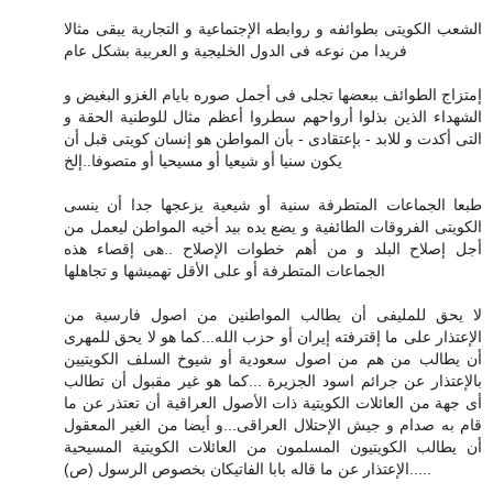
الشعب الكويتى بطوائفه و روابطه الإجتماعية و التجارية يبقى مثالا
فريدا من نوعه فى الدول الخليجية و العربية بشكل عام
إمتزاج الطوائف ببعضها تجلى فى أجمل صوره بايام الغزو البغيض و
الشهداء الذين بذلوا أرواحهم سطروا أعظم مثال للوطنية الحقة و
التى أكدت و للابد - بإعتقادى - بأن المواطن هو إنسان كويتى قبل أن
يكون سنيا أو شيعيا أو مسيحيا أو متصوفا..إلخ
طبعا الجماعات المتطرفة سنية أو شيعية يزعجها جدا أن ينسى
الكويتى الفروقات الطائفية و يضع يده بيد أخيه المواطن ليعمل من
أجل إصلاح البلد و من أهم خطوات الإصلاح ..هى إقصاء هذه
الجماعات المتطرفة أو على الأقل تهميشها و تجاهلها
لا يحق للمليفى أن يطالب المواطنين من اصول فارسية من
الإعتذار على ما إقترفته إيران أو حزب الله...كما هو لا يحق للمهرى
أن يطالب من هم من اصول سعودية أو شيوخ السلف الكويتيين
بالإعتذار عن جرائم اسود الجزيرة ...كما هو غير مقبول أن تطالب
أى جهة من العائلات الكويتية ذات الأصول العراقية أن تعتذر عن ما
قام به صدام و جيش الإحتلال العراقى...و أيضا من الغير المعقول
أن يطالب الكويتيون المسلمون من العائلات الكويتية المسيحية
الإعتذار عن ما قاله بابا الفاتيكان بخصوص الرسول (ص).....