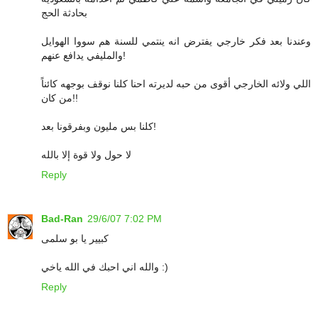
بحادثة الحج
وعندنا بعد فكر خارجي يفترض انه ينتمي للسنة هم سووا الهوايل
والمليفي يدافع عنهم!
اللي ولائه الخارجي أقوى من حبه لديرته احنا كلنا نوقف بوجهه كائناً
من كان!!
كلنا بس مليون وبفرقونا بعد!
لا حول ولا قوة إلا بالله
Reply
Bad-Ran
29/6/07 7:02 PM
كبيير يا بو سلمى
والله اني احبك في الله ياخي :)
Reply