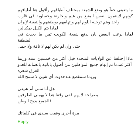
ما يتعبني حقاً هو وضع الشيعة بمختلف أطيافهم وأقول هنا أطيافهم
كونهم لاينتمون لنفس المنبع من عيم وبحارنة وحساوية في قارب
واحد ويتم توجيه اللوم لهم وإتهامهم بوطنيتهم والتبعية لإيران
لماذا يتم الكيل بمكيالين
لماذا يرغب البعض بان يدفع شيعة الكويت ثمن ما يحدث في
المنطقة
حتى وإن لم يكن لهم لا ناقة ولا جمل
ماذا إختلفنا عن الولايات المتحدة قبل أكثر من خمسين سنة وربما
أكثر عندما تم إتهام جميع المواطنين من أصول يابانية بالعمالة للعدو
الفرق شعرة
وربما ستنقطع عندحدوث أي شيئ لا سمح الله
هل أنا سني أم شيعي
بصراحة لا يهم ففي وقتنا هذا لا يهمني الطرفين
فالجميع يذبح الوطن
مرة أخرى وفقت سيدي في كلماتك
Reply