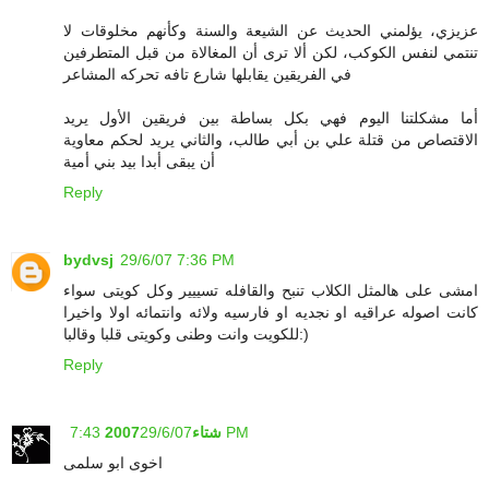
عزيزي، يؤلمني الحديث عن الشيعة والسنة وكأنهم مخلوقات لا
تنتمي لنفس الكوكب، لكن ألا ترى أن المغالاة من قبل المتطرفين
في الفريقين يقابلها شارع تافه تحركه المشاعر
أما مشكلتنا اليوم فهي بكل بساطة بين فريقين الأول يريد
الاقتصاص من قتلة علي بن أبي طالب، والثاني يريد لحكم معاوية
أن يبقى أبدا بيد بني أمية
Reply
bydvsj
29/6/07 7:36 PM
امشى على هالمثل الكلاب تنبح والقافله تسييير وكل كويتى سواء
كانت اصوله عراقيه او نجديه او فارسيه ولائه وانتمائه اولا واخيرا
للكويت وانت وطنى وكويتى قلبا وقالبا:)
Reply
29/6/07 7:43 PM
شتاء2007
اخوى ابو سلمى