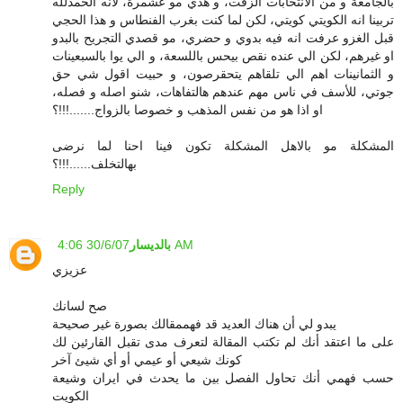
بالجامعة و من الانتخابات الزفت، و هذي مو غشمرة، لأنه الحمدلله
تربينا انه الكويتي كويتي، لكن لما كنت بغرب الفنطاس و هذا الحجي
قبل الغزو عرفت انه فيه بدوي و حضري، مو قصدي التجريح بالبدو
او غيرهم، لكن الي عنده نقص بيحس باللسعة، و الي يوا بالسبعينات
و الثمانينات اهم الي تلقاهم يتحقرصون، و حبيت اقول شي حق
جوتي، للأسف في ناس مهم عندهم هالتفاهات، شنو اصله و فصله،
او اذا هو من نفس المذهب و خصوصا بالزواج.......!!!؟
المشكلة مو بالاهل المشكلة تكون فينا احنا لما نرضى
بهالتخلف......!!!؟
Reply
30/6/07 4:06 AM
بالديسار
عزيزي
صح لسانك
يبدو لي أن هناك العديد قد فهممقالك بصورة غير صحيحة
على ما اعتقد أنك لم تكتب المقالة لتعرف مدى تقبل القارئين لك
كونك شيعي أو عيمي أو أي شيئ آخر
حسب فهمي أنك تحاول الفصل بين ما يحدث في ايران وشيعة
الكويت