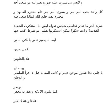
و لابس تي شيرت عليه صورة نصرالله مو شغل أحد
كل واحد يحب اللي يبي و يسوي اللي يبي دام محترم القانون و
محترم بقية خلق الله فمالنا شغل فيه
شيء آخر ما تقدر تحاسب شخص تقوله ليش ما استنكرت الشغلة
الفلانية؟ و انت شكو؟ يمكن استنكرتها بقلبي مو شرط اكتب عنها
أيضا ما يصير ندش بأخلاق الناس
نكمل بعدين
هلا بالحلوين
بو صالح
يا قلبي هذا شعور موجود فيني و كاتب المقالة قبل لا اقرأ المليفي
و الوطن
بو بدر
كلنا مليون الا تكه و نعذرب ببعض
عندنا و عندك خير