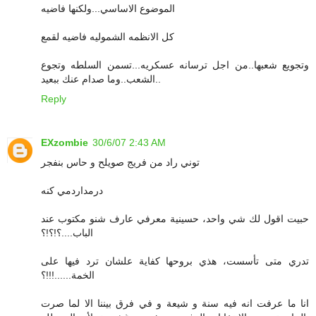
الموضوع الاساسي...ولكنها فاضيه
كل الانظمه الشموليه فاضيه لقمع
وتجويع شعبها..من اجل ترسانه عسكريه...تسمن السلطه وتجوع
الشعب..وما صدام عنك ببعيد..
Reply
EXzombie
30/6/07 2:43 AM
توني راد من فريج صويلح و حاس بنفجر
درمداردمي كنه
حبيت اقول لك شي واحد، حسينية معرفي عارف شنو مكتوب عند
الباب....؟!؟!؟
تدري متى تأسست، هذي بروحها كفاية علشان ترد فيها على
الخمة......!!!؟
انا ما عرفت انه فيه سنة و شيعة و في فرق بيننا الا لما صرت