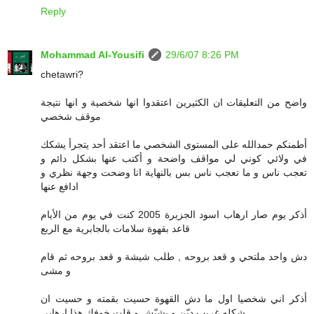
Reply
Mohammad Al-Yousifi
29/6/07 8:26 PM
chetawri?
واضح من التعليقات ان الكثيرين اعتقدوا انها شخصية و انها نتيجة
موقف شخصي
أطمنكم حمدالله على المستوى الشخصي ما اعتقد أحد يتجرأ يشكك
في ولائي كوني لي مواقف واضحة و أكتب عنها بشكل دائم و
تعجب ناس و ما تعجب ناس بس بالنهاية انا وضحت وجهة نظري و
ادافع عنها
أذكر يوم صار ارهاب اسود الجزيرة 2005 كنت في يوم من الأيام
قاعد بقهوة سلامات بالجابرية مع الربع
دش واحد ملتحي و قعد بروحه , طلب شيشة و قعد بروحه ثم قام
و مشى
أذكر اني شخصيا اول ما دش القهوة حسيت بقمته و حسيت ان
شكله غريب ديّن و يشيّش و قلت خوفك هذا ارهابي