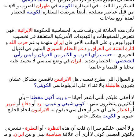
السكرتير الثالث - في السفارة
الكويتية
في
طهران
للضرب و الاهانة
من قبل عناصر مسلحة , أيضا تعرضت السفارة
الكويتية
للحصار
لمدة أربع ساعات
تأتي هذه الحادثة في وقت شديد الحساسية للحكومة
الايرانية
, فهي
تتعرض للضغوطات و التهديدات الأمريكية المتعلقة في تخصيب
اليورانيوم , و على الجانب الآخر فان
ايران
متهمة بدعم
حزب الله
و
اثارة الفتنة في العراق
و
دعم النظام السوري
المتهم في اغتيال
الحريري –
حسب رأي الغرب و الكثير من العربان و ليس رأيي
الشخصي
– باختصار شديد ,
ايران
في وضع سياسي لا تحسد عليه
محليا و اقليميا و عالميا
و السؤال اللي يطرح نفسه , هل
الايرانيين
ناقصين مشاكل عشان
يثيرون
هالبلبلة
بالاعتداء على الديبلوماسي
الكويتي؟
لا أخفي عليكم بأنني أشعر أحيانا –
و ربما أكون مخطئا
– بأن
الكثيرين ينتظرون مني –
كوني شيعي و عيمي
-
رد
أو
دفاع
أو
تبرير
أو
اعتذار
على أي خبر أو فعل سيء يقوم به
الايرانيون
اتجاه الخليج
عموما و
الكويت
بشكل خاص
و لا أخفي عليكم سرا ان قلت أن هذه
النظرة
- أو
النطرة
- تشعرني
بالتوتر العصبي كوني لا أرى أي علاقة
سياسية
بيني و بين
ايران,
و ما