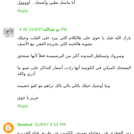
أنا ماسك بطني وأضحك .. لوووول
Reply
31/8/07 4:48 PM
بو عبدالله
بارك الله فيك يا خوي على هالكلام اللي يبرد على القلب وحيلك
بشوية هالخمه اللي بجريدة العفن مع الأسف
ومبروك وتستاهل المدونه أكثر من البرنسيسة فعلاً لأنها تستحق
المضحك المبكي في الكويتية أنها زادت أسعار التذاكر على شنو ما
أدري والله
وما أوصيك حيلك باللي بالي بالك تراهم مو كفو حشيمه
عزيز يا خوي
Reply
Sowhat
31/8/07 4:53 PM
دور القطري في محاولة تهميش الكويت عن طريق قناة الجزيرة