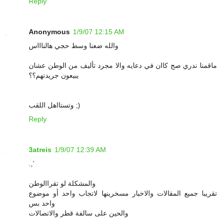
Reply
Anonymous
1/9/07 12:15 AM
والله ضعنا وسط حجي هالناااس
ماقمنا ندري صج كاان في دعايه والا مجرد تأليف من الوطن عشان
يبيعون جريدتهم؟؟
وتستااهل اللقب ;)
Reply
3atreis
1/9/07 12:39 AM
.,’
والمشكلة لو تقراالوطن
تقريبا جميع المقالات والاخبار مسخرينها لاتجاب واحد أو موضوع
واحد بس
والحين على سالفة قطر والاتصالات