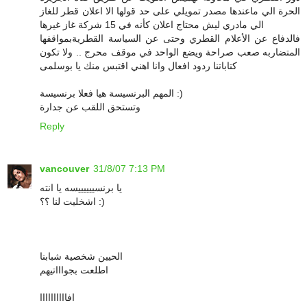
الحرة الي ماعندها مصدر تمويلي على حد قولها الا اعلان قطر للغاز
الي مادري ليش محتاج اعلان كأنه في 15 شركة غاز غيرها
فالدفاع عن الأعلام القطري وحتى عن السياسة القطريةبمواقفها
المتضاربه صعب صراحة ويضع الواحد في موقف محرج .. ولا تكون
كتاباتنا ردود افعال وانا اهني اقتبس منك يا بوسلمى
المهم البرنسيسة هيا فعلا برنسيسة :)
وتستحق اللقب عن جدارة
Reply
vancouver
31/8/07 7:13 PM
يا برنسييييييسه يا انته
اشخليت لنا ؟؟ :)
الحيين شخصية شبابنا
اطلعت بجواااتيهم
افاااااااااا