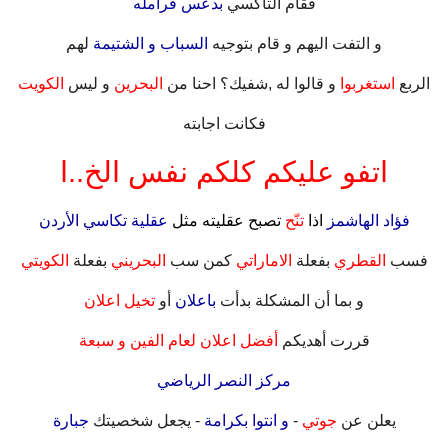
فقام التاكسي
بدعس فرامله
.
و التفت اليهم و قام بتوجيه
السباب و الشتيمة
لهم
.
الربع
استغربوا
و قالوا له ,شفيك؟ احنا من
البحرين
و ليس
الكويت
.
فكانت اجابته
.
اتفو عليكم كلكم نفس الخ..ا
.
فؤاد الهاشمز
اذا
تنّح
تصبح عقليته مثل
عقلية تكاسي الأردن
.
فسب
القطري
بفعلة
الاماراتي
كمن سب
البحريني
بفعلة
الكويتي
.
و بما أن المشكلة بدأت
باعلان
أو
تخيل اعلان
.
قررت أهديكم
أفضل اعلان لعام الفين و سبعة
.
مركز النصر الرياضي
.
يعلن عن
جوتي
-
و انتوا بكرامة
- يجعل شخصيتك
جبارة
.