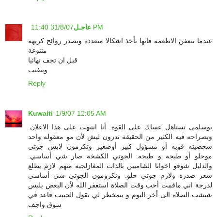
31/8/07 11:40 PM
عاجـل
عندما تتعفن الاطعمة فانها تأخذ اشكالا متعددة وتصدر روائح كريهة
متنوعة
قبل ان تجف نهائيا
وتتفتت
Reply
Kuwaiti
1/9/07 12:05 AM
بوسلمى تستاهل عساك على القوة. أنا انتبهت على هذا الاعلان.
وبصراحه فيه الكثير من الحقيقة تدرون ليش لأن مو معقوله واحد
شخصيته قويه أو مسؤول كبير أوصغير وتكرمون لابس جوتي
موحلو أو طبجه و طبجه. الجوتي الكشخه صار شي أساسي.
والدليل شوفو اخوانا الشاميين بالذات المغازلجيه منهم لازم يطلع
شعر صدره ولازم جوتي حلو. وتكرومون الجوتي شي أساسي
لدرجة اني ماقمت أحب وقت الصلاة استغفر الله لأن البعض يلبس
شبشب الصلاة الى أخر اليوم و يتمخطر لي تقول الحبيب قاعد في
سوق واجف