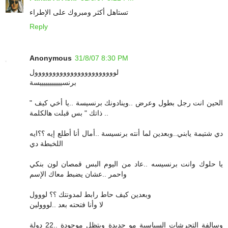
تستاهل أكثر ومبروك على الإطراء
Reply
Anonymous
31/8/07 8:30 PM
لووووووووووووووووووووووول
برنسيييييييييييسة
الحين انت رجل بطول وعرض ..وينادونك برنسيسة ..يا أخي كيف "
ذاتك " بس قبلت هالكلمة ..
دي شتيمة يابني..وبعدين لما أنته برنسيسة ..أمال أنا أطلع إيه ؟؟ايه
اللخبطة دي
يا حلوك وانت برنسيسه ..عاد من اليوم البس قمصان لون بنكي
واحمر ..عشان يضبط معاك الإسم
وبعدين كيف حاط رابط لمدونتك ؟؟ لووول
لا وأنا فتحته بعد ..لووولين
وسالفة التحرشات السياسية مو جديدة وبتظل موجودة ..22 دولة