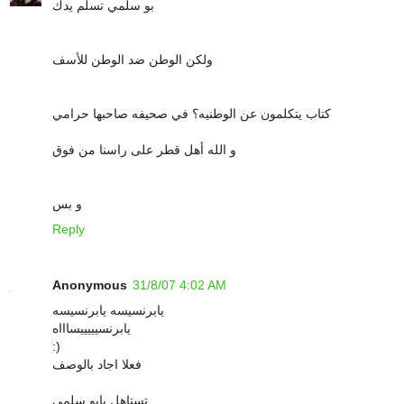
بو سلمي تسلم يدك
ولكن الوطن ضد الوطن للأسف
كتاب يتكلمون عن الوطنيه؟ في صحيفه صاحبها حرامي
و الله أهل قطر على راسنا من فوق
و بس
Reply
Anonymous
31/8/07 4:02 AM
يابرنسيسه يابرنسيسه
يابرنسيييييساااه
:)
فعلا اجاد بالوصف
تستاهل يابو سلمى