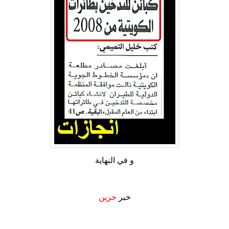
و في النهاية
.
خبر
حزين
.