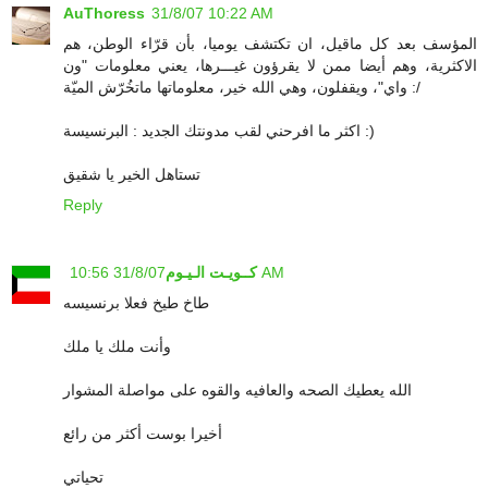
AuThoress
31/8/07 10:22 AM
المؤسف بعد كل ماقيل، ان تكتشف يوميا، بأن قرّاء الوطن، هم
الاكثرية، وهم أيضا ممن لا يقرؤون غيـــرها، يعني معلومات "ون
واي"، ويقفلون، وهي الله خير، معلوماتها ماتخُرّش الميّة :/
اكثر ما افرحني لقب مدونتك الجديد : البرنسيسة :)
تستاهل الخير يا شقيق
Reply
31/8/07 10:56 AM
كــويـت الـيـوم
طاخ طيخ فعلا برنسيسه
وأنت ملك يا ملك
الله يعطيك الصحه والعافيه والقوه على مواصلة المشوار
أخيرا بوست أكثر من رائع
تحياتي