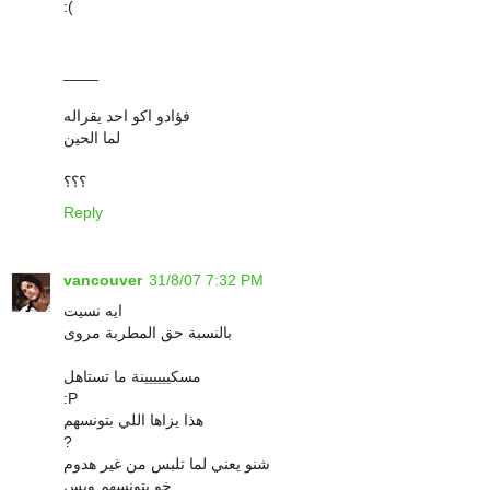
:(
____
فؤادو اكو احد يقراله
لما الحين
؟؟؟
Reply
vancouver
31/8/07 7:32 PM
ايه نسيت
بالنسبة حق المطربة مروى
مسكيييييينة ما تستاهل
:P
هذا يزاها اللي بتونسهم
?
شنو يعني لما تلبس من غير هدوم
خو بتونسهم وبس