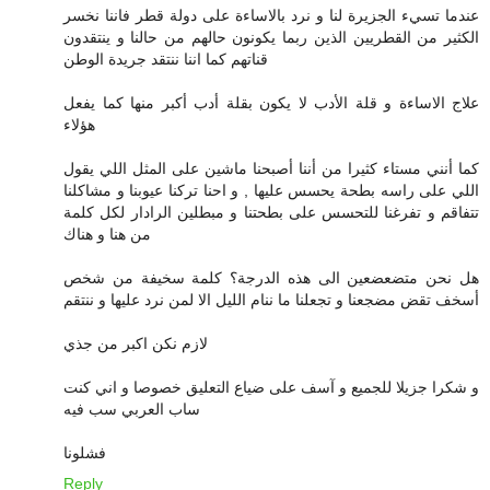
عندما تسيء الجزيرة لنا و نرد بالاساءة على دولة قطر فاننا نخسر
الكثير من القطريين الذين ربما يكونون حالهم من حالنا و ينتقدون
قناتهم كما اننا ننتقد جريدة الوطن
علاج الاساءة و قلة الأدب لا يكون بقلة أدب أكبر منها كما يفعل
هؤلاء
كما أنني مستاء كثيرا من أننا أصبحنا ماشين على المثل اللي يقول
اللي على راسه بطحة يحسس عليها , و احنا تركنا عيوبنا و مشاكلنا
تتفاقم و تفرغنا للتحسس على بطحتنا و مبطلين الرادار لكل كلمة
من هنا و هناك
هل نحن متضعضعين الى هذه الدرجة؟ كلمة سخيفة من شخص
أسخف تقض مضجعنا و تجعلنا ما ننام الليل الا لمن نرد عليها و ننتقم
لازم نكن اكبر من جذي
و شكرا جزيلا للجميع و آسف على ضياع التعليق خصوصا و اني كنت
ساب العربي سب فيه
فشلونا
Reply