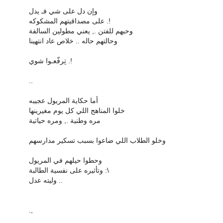
وإن دل على شي فـ يدل
على مصداقيتهم المشكوكه .!
وحبهم للفتن ., يعني مطولين السالفة
وحالتهم حاله .. خلاص عاد انتهينا
تِرفّعـوا شوي .!
..
أما حكاية المريول عجيبه
خلوا المناهج اللي كل يوم مغيرينها
مره وطنية ., ومره حياتية
وخلو الطلاب اللي ضاعوا بسبب تسكير مدارسهم
وحطوا حيلهم في المريول
وتأثيره على نفسية الطالبة :\
وليته عدل ..
.,