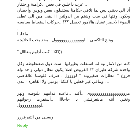
عرب داخلين في بعض ..كراهية وإحتقار ..
أنا الي يجنني بس لما تلاقي حكامنا يستقبلون بعض وبوس وأحضان
ويكون وقتها في سب وشتم بين الدولتين !! يبقى مين الي عطى
الضوء الاخضر عشان هالامور تحصل ؟؟؟ ..حركات استعباط سياسيه
..
ماعلينا
وبتاع التاكسي ...لوووووووووووووول ..محد يحب الخلايجه ..
" كنت أداوم بنعااال " XD))
كله من الاماراتية لما استقلت بطيرانها ..ست دول صغنطوطه وكل
واحده شركة طيران ؟؟ الفروض اصلا يكون مطار دولي واحد وله
فروع " مطارات صغيرونه " لوووول ..صرف فلوسنا عالفاضي
..ومافي غير خطين يا كلكتا- بومبي ولا القاهرة - لندن ..
مروووووووووووووووووى ..أكيد ..قاعده قدامهم بلبوصه وتهز
وتغني أنته مابتعرفشي يا حاحاااا ..أستفزت رجولتهم
..لوووووووووول
وبسني من التقرقررر
Reply