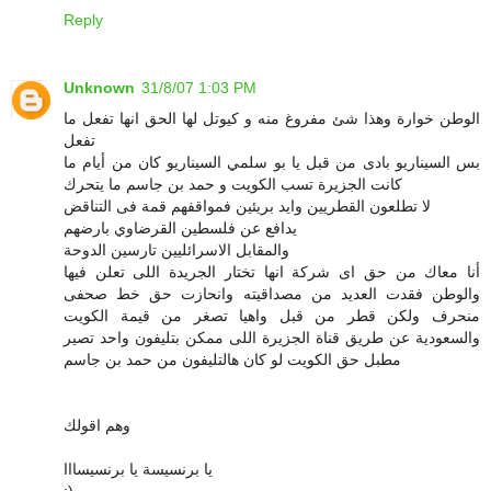
Reply
Unknown
31/8/07 1:03 PM
الوطن خوارة وهذا شئ مفروغ منه و كيوتل لها الحق انها تفعل ما
تفعل
بس السيناريو بادى من قبل يا بو سلمي السيناريو كان من أيام ما
كانت الجزيرة تسب الكويت و حمد بن جاسم ما يتحرك
لا تطلعون القطريين وايد بريئين فمواقفهم قمة فى التناقض
يدافع عن فلسطين القرضاوي بارضهم
والمقابل الاسرائليين تارسين الدوحة
أنا معاك من حق اى شركة انها تختار الجريدة اللى تعلن فيها
والوطن فقدت العديد من مصداقيته وانحازت حق خط صحفى
منحرف ولكن قطر من قبل واهيا تصغر من قيمة الكويت
والسعودية عن طريق قناة الجزيرة اللى ممكن بتليفون واحد تصير
مطبل حق الكويت لو كان هالتليفون من حمد بن جاسم
وهم اقولك
يا برنسيسة يا برنسيسااا