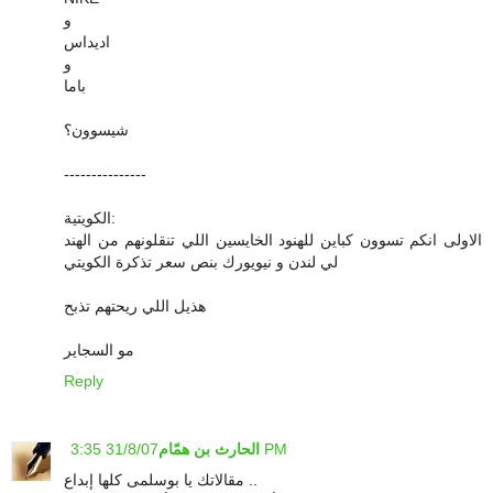
و
اديداس
و
باما
شيسوون؟
---------------
الكويتية:
الاولى انكم تسوون كباين للهنود الخايسين اللي تنقلونهم من الهند
لي لندن و نيويورك بنص سعر تذكرة الكويتي
هذيل اللي ريحتهم تذبح
مو السجاير
Reply
31/8/07 3:35 PM
الحارث بن همّام
مقالاتك يا بوسلمى كلها إبداع ..