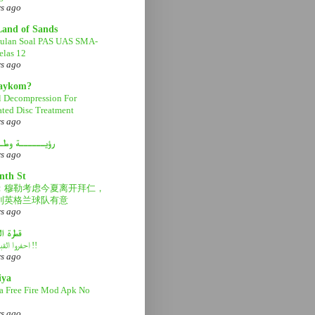
rs ago
Land of Sands
ulan Soal PAS UAS SMA-
las 12
rs ago
aaykom?
l Decompression For
ated Disc Treatment
rs ago
رؤيــــــة وطـ
rs ago
nth St
：穆勒考虑今夏离开拜仁，
利英格兰球队有意
rs ago
قطرة ا
احفروا القبر عميقاً !!
rs ago
iya
a Free Fire Mod Apk No
rs ago