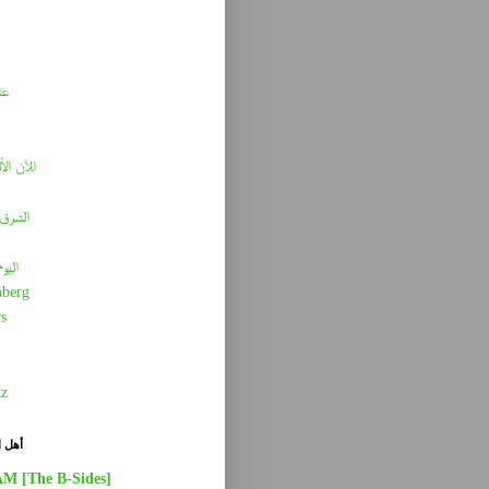
عا
الآن الأ
الشرق 
اليو
berg
s
tz
أهل ا
AM [The B-Sides]