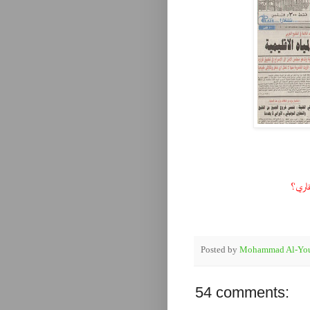
اري؟
Posted by
Mohammad Al-You
54 comments: