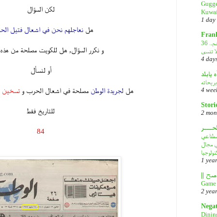
Gugge
لكن السؤال
Kuwai
.
1 day
هل
نعاجلهم نحن في اشعال فتيل ال
Fran
.
36 عاماً على الغزو العراقي الغاشم..
و نكرر السؤال, هل للكويت مصلحة من هذه
ا تنسى
4 day
.
أو لنسأل
ه يابلد
.
بريحاته
هل
لجريدة الوطن
مصلحة في اشعال الحرب و
تسخين ا
4 wee
.
Stori
للتاريخ فقط
2 mon
.
لحـــر
84
DeepS: مصدر قلق
.
في مجال
نولوجيا
1 yea
Game 
2 yea
Nega
Dinin