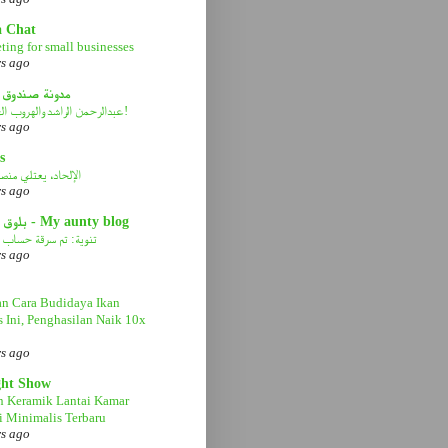
a Chat
ting for small businesses
rs ago
مدونة صندوق 
عبدالرحمن الراشد والهروب الى الأمام!
rs ago
s
الإلحاد، يعتلي منصة 
rs ago
بلوق عمتي - My aunty blog
تنوية: تم سرقة حساب ا
rs ago
n Cara Budidaya Ikan
s Ini, Penghasilan Naik 10x
rs ago
ght Show
n Keramik Lantai Kamar
 Minimalis Terbaru
rs ago