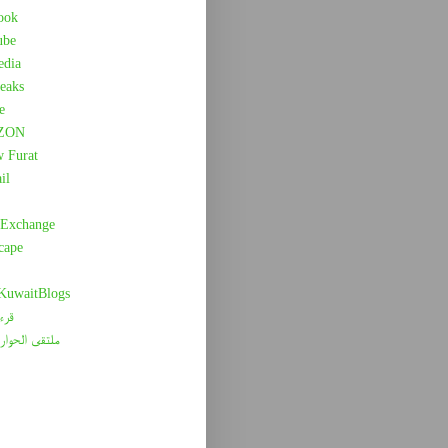
ook
ube
edia
eaks
e
ZON
w Furat
il
 Exchange
cape
 KuwaitBlogs
قرء
ملتقى الحوار