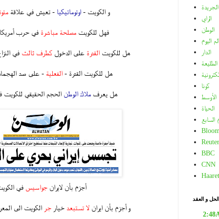
.
الجريدة
و الكويت -
اوتوماتيكيا
- تعيش في علاقة
متوت
الراي
.
الوطن
فهل للكويت
مصلحة مباشرة
في حرب أمريكا 
لم اليوم
.
الدار
هل للكويت
القدرة
على الدخول
كطرف ثالث
في النزاع
.
الطليعة
هل للكويت القدرة -
الفعلية
- على صد الهجمات 
لكترونية
.
كونا
هل يعرف
ملاك الوطن
الحجم الحقيقي للكويت في
الأوسط
.
الحياة
م السابع
Bloom
Reuter
BBC
CNN
Haare
أجزم بأن لايران
جواسيس
في الكوي
.
لحل و العقد
و أجزم بأن ايران
لا تستبعد
خيار
جر
الكويت الى المع
2:48
.