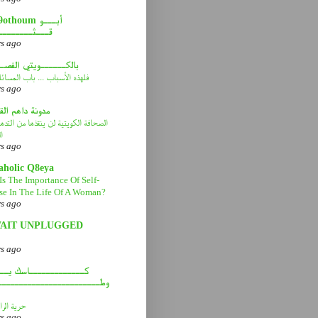
abou9othoum 
قـــثــــــــ
rs ago
بالكــــــويتي الفصـ
فلهذه الأسباب ... باب المسائ
rs ago
مدونة داهم ال
الصحافة الكويتية لن ينقذها من التد
ا
rs ago
aholic Q8eya
Is The Importance Of Self-
se In The Life Of A Woman?
rs ago
AIT UNPLUGGED
rs ago
كـــــــــــــاسك يـــ
وطــــــــــــــــــــــــ
حرية الرا
rs ago