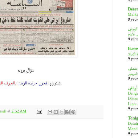
Deer
Marke
8 yea
كويتي
8 yea
Basee
الإدراك
9 yea
.
سؤال بريء
لتويتير
.
9 yea
شنو راي
فحول
جريدة الوطن
بالجرف الق
أوراقي
.
Denga
Discu
Lipat
9 yea
sifi
at
2:52 AM
Toni
Desai
Mandi
9 yea