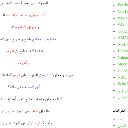
الهجوم على بعض أعضاء المجلس
Faceb
.
YouT
ك
السعدون
و
مسلم البراك
سابقا
Wikip
.
WikiL
و
مرزوق الغانم
حاليا
Googl
.
AMA
فتعارض المصالح
واضح و صريح بين الط
Neel 
.
أما ما لا أستطيع أن
أفهمه
Hotma
.
Yahoo
أو
أتفهمه
Stock
.
CineS
فهو سر محاولات
الوطن
الدؤوبة على
تأزيم
العلاقات
NBK
.
Safat
أين المصلحة
في ذلك؟
ان كريم
.
 الوطني
كلنا نعلم أن منطقة الخليج تمر بأوضاع سيا
.
فالعراق
يتفجر
في اليوم عشرين مرة
أخبار العالم
.
الزبدة
و أمريكا
تهدد
ايران في اليوم عشرين م
القبس