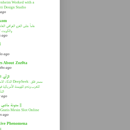
nheim Worked with a
ti Design Studio
 ago
kom
والكويت ل
s ago
آ
ks ago
es About Zoz0ta
ths ago
الرأي ا
الذكاء الاصطناعي eek
للغرب وتحدٍ للهيمنة الأمريكية 
التك
r ago
|| مدونة ماشي صح ||
Gratis Mesin Slot Online
rs ago
tive Phenomena
g