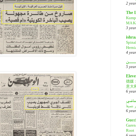
2 yea
The 
Kump
MA Ke
3 yea
ishr
Spina
Herni
4 yea
ــــن
5 yea
Eleve
德媒
意大
6 yea
لماضي
6 yea
Gucc
Garen
Root
6 yea