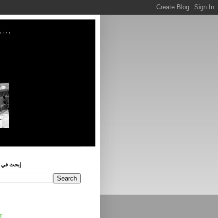
إبحث في ه
r