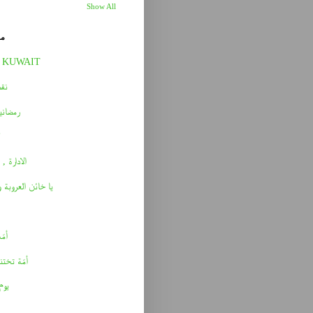
Show All
مق
 KUWAIT
نقط
رمضاني
الادارة , 
يا خائن العروبة 
أمّه 
أمّة تختن
يوم