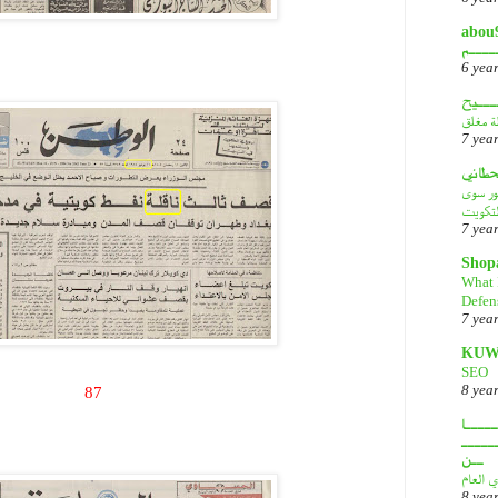
أبـــو
ــــم
6 yea
ـــيح
لة مغلق
7 yea
قحطاني
هور سوى
لتكويت
7 yea
Shop
What 
Defen
7 yea
KUW
SEO
8 yea
87
.
ــــا
ـــــ
ــن
ي العام
8 yea