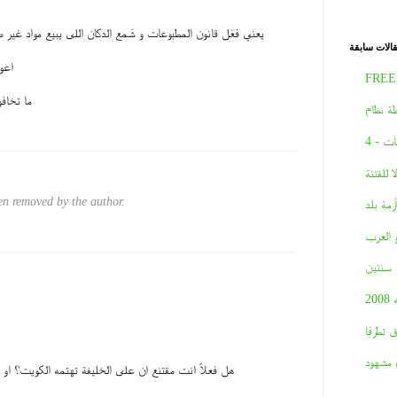
يعني فعَل قانون المطبوعات و شَمع الدكان اللى يبيع مواد غير ص
الات سابقة
اعو
FREE
ما تخافو
ة نظام
ات - 4
لا للفتنة
n removed by the author.
أزمة بلد
و العرب
سنتين
2008
ق تطرفا
 مشهود
هل فعلاً انت مقتنع ان على الخليفة تهتمه الكويت؟ او 