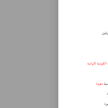
رفين
الكويتية الايرانية
سية
متوترة
رة