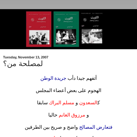
Tuesday, November 13, 2007
لمصلحة من؟
أتفهم جيدا دأب
جريدة الوطن
.
الهجوم على بعض أعضاء المجلس
.
ك
السعدون
و
مسلم البراك
سابقا
.
و
مرزوق الغانم
حاليا
.
فتعارض المصالح
واضح و صريح بين الطرفين
.