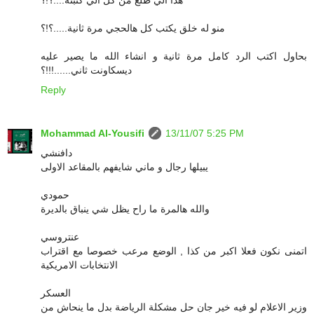
منو له خلق يكتب كل هالحجي مرة ثانية.....؟!؟
بحاول اكتب الرد كامل مرة ثانية و انشاء الله ما يصير عليه
ديسكاونت ثاني......!!!؟
Reply
Mohammad Al-Yousifi
13/11/07 5:25 PM
دافنشي
يبيلها رجال و ماني شايفهم بالمقاعد الاولى
حمودي
والله هالمرة ما راح يظل شي ينباق بالديرة
عنتروسي
اتمنى نكون فعلا اكبر من كذا , الوضع مرعب خصوصا مع اقتراب
الانتخابات الامريكية
العسكر
وزير الاعلام لو فيه خير جان حل مشكلة الرياضة بدل ما ينحاش من