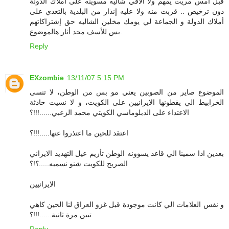
قبل أمس مريت يمهم ولا ألاقي شاليه مسوينه على أملاك الدولة
دون ترخيص .. قربت منه ولا عليه إنذار من البلدية بالتعدي على
أملاك الدولة و الجماعة لي يومك مخلين الشاليه حق إشتراكاتهم
بس للأسف محد أثار هالموضوع.
Reply
EXzombie
13/11/07 5:15 PM
الموضوع صاير من الصوبين يعني مو بس من الوطن، لا تنسى
الخرابيط الي يقطونها الايرانيين على الكويت، و لا نسيت حادثة
الاعتداء على الدبلوماسي الكويتي محمد الزعبي......!!!؟
اعتقد للحين ما اعتذروا عنها.....!!!؟
بعدين اذا سمينا الي قاعد يسوونه الوطن تأزيم عيل التهديد الايراني
الصريح للكويت شنو نسميه.....؟!؟
الايرانيين
و نفس العلامات الي كانت موجودة قبل غزو العراق لنا الحين كاهي
تبين مرة ثانية......!!!؟
Reply