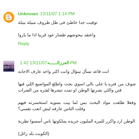
Unknown
13/11/07 1:14 PM
توقيت جدا خاطئ فى ظل ظروف منيلة بنيلة
واعتقد بيحوشهم طشار عود قريبا اذا ما يازوا
Reply
13/11/07 1:42 PM
العرزالــــــه
انت قاعد تسأل سؤال وانت اكثر واحد عارف الاجابه
شوف من فتره يا على بالي اسوي بحث واطلع المواضيع اللي فيها
فتن واللي نشرتها الوطن او تمت تنشرها لفتره من الفترات
وفعلا طلعت مواد البحث بس لما ييت بسويه استخسرته فيهم
وقلت الناس عارفه ليش اتعب نفسي؟
الوطن ارد واكرر للمره المليون جريده يملكونها ناس أسسوا نظرية
(الكويت بلد زائل)