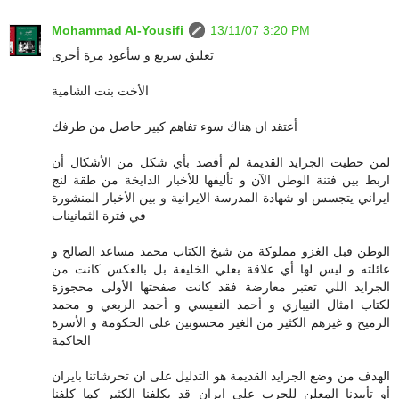
Mohammad Al-Yousifi
13/11/07 3:20 PM
تعليق سريع و سأعود مرة أخرى
الأخت بنت الشامية
أعتقد ان هناك سوء تفاهم كبير حاصل من طرفك
لمن حطيت الجرايد القديمة لم أقصد بأي شكل من الأشكال أن
اربط بين فتنة الوطن الآن و تأليفها للأخبار الدايخة من طقة لنج
ايراني يتجسس او شهادة المدرسة الايرانية و بين الأخبار المنشورة
في فترة الثمانينات
الوطن قبل الغزو مملوكة من شيخ الكتاب محمد مساعد الصالح و
عائلته و ليس لها أي علاقة بعلي الخليفة بل بالعكس كانت من
الجرايد اللي تعتبر معارضة فقد كانت صفحتها الأولى محجوزة
لكتاب امثال النيباري و أحمد النفيسي و أحمد الربعي و محمد
الرميح و غيرهم الكثير من الغير محسوبين على الحكومة و الأسرة
الحاكمة
الهدف من وضع الجرايد القديمة هو التدليل على ان تحرشاتنا بايران
أو تأييدنا المعلن للحرب على ايران قد يكلفنا الكثير كما كلفنا