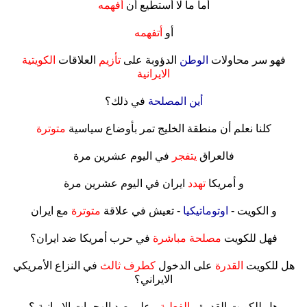
أما ما لا أستطيع أن
أفهمه
.
أو
أتفهمه
.
فهو سر محاولات
الوطن
الدؤوبة على
تأزيم
العلاقات
الكويتية
الايرانية
.
أين المصلحة
في ذلك؟
.
كلنا نعلم أن منطقة الخليج تمر بأوضاع سياسية
متوترة
.
فالعراق
يتفجر
في اليوم عشرين مرة
.
و أمريكا
تهدد
ايران في اليوم عشرين مرة
.
و الكويت -
اوتوماتيكيا
- تعيش في علاقة
متوترة
مع ايران
.
فهل للكويت
مصلحة مباشرة
في حرب أمريكا ضد ايران؟
.
هل للكويت
القدرة
على الدخول
كطرف ثالث
في النزاع الأمريكي
الايراني؟
.
هل للكويت القدرة -
الفعلية
- على صد الهجمات الايرانية ؟