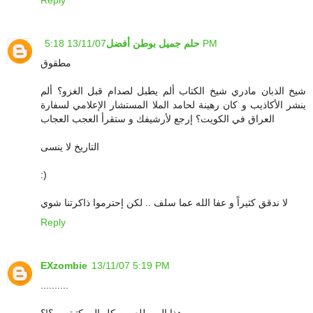
13/11/07 5:18 PM
حلم جميل بوطن أفضل
مطقوق
شيخ الذبان مادري شيخ الكتاب ألم يطبل لصدام قبل الغزو؟ ألم
ينشر الأكاذيب و كان رهينة لحامد الملا المستشار الإعلامي لسفارة
العراق في الكويت؟ إرجع لأرشيفك و ستقرأ العجب العجاب
التاريخ لا ينسى
:)
لا ندقق كثيراً و عفا الله عما سلف .. لكن إحترموا ذاكرتنا شوي
Reply
EXzombie
13/11/07 5:19 PM
..........
هذا الي طلع من كل الي كتبته....؟!؟