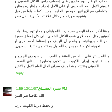
أصحاب الوطن إنهم قادرين على إضعاف رأس التكتل الشعبى و
عدوهم الأول العم السعدون أو على الأقل إحراجه و إظهاره بمظهر
المتعاطف مع الإيرانيين - وحش الخليج الجديد...كما حاولوا من قبل
بتشويه صورته من خلال علاقاته الأسرية بأهل قطر
و هنا أذكر بحملة الوطن ضد حزب الله بلبنان و محاولتهم ربط نواب
كويتيين مثل أحمد لارى عضو التكتل الشعبى اللى كان إمعلق صورة
نصر الله بديوانيته...و واضح أن الهدف مو إسقاط أحمد لارى أو
تخوينه لكونه عضو بحزب الله..بل بصفته من (أتباع السعدون) ...
و الله يستر على البلد من الفتنة و اللعب بالنار سيحرق الجميع و
مسألة تهديد إيران للكويت لن تكون بخطورة إنشقاق الشعب
الكويتى وتفتيته و هذا هدف سراق المال العام الأول و الأخير
Reply
13/11/07 1:59 PM
سدرة العشـــاق
الله يكافينا شر الفتن
و يحفظ ديرتنا الكويت يارب