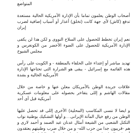
المتواضع
أصحاب الوطن يعلمون تماما بأن الإدارة الأمريكية الحالية مستعدة
تدفع (كاش) لأى جهة كانت (تخلق) أعذار أو أسباب إضافية لضرب
إيران
نعم إيران تخطط للحصول على السلاح النووى و لكن هذا لن يكفى
الإدارة الأمريكية للحصول على الضوء الأخضر من الكونغرس و
مجلس الشيوخ
تهديد مباشر أو إعتداء على الحلفاء بالمنطقة - و الكويت على رأس
هذه القائمة مع إسرائيل - يبقى هو الشرارة التى تحتاجها الإدارة
الأمريكية الحالية و بشدة
علاقات جريدة الوطن بالأمريكان معلن عنها و خاصة من خلال
مقالات الهاشم و إللى يتفاخر بحصوله على معلومات عسكرية
أمريكية قبل أى أحد
و ايضا لا ننسى المكاسب (المحلية) الأخرى إللى قد تحصل عليها
الوطن من رفع خيال المآتة الإيرانى....و أولها التشكيك بوطنية نواب
التكتل الشعبى من الشيعة أمثال عدنان عبد الصمد و أحمد لارى و
هم -قريبون جدا من حزب الله- و من خلال ضرب وطنيتهم يعتقدون