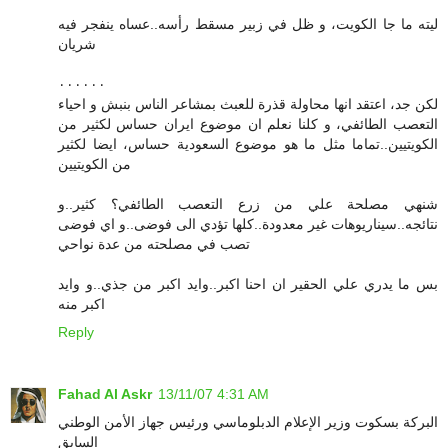
ليته ما جا الكويت، و ظل في زبير مسقط رأسه..عساه ينفجر فيه
شريان
٠٠٠٠٠٠
لكن جد، اعتقد انها محاولة قذرة للعبث بمشاعر الناس بنبش و احياء
التعصب الطائفي، و كلنا نعلم ان موضوع ايران حساس لكثير من
الكويتيين..تماما مثل ما هو موضوع السعودية حساس، ايضا لكثير
من الكويتيين
شنهي مصلحة علي من زرع التعصب الطائفي؟ كثير..و
نتائجه..سيناريوهات غير معدودة..كلها تؤدي الى فوضى..و اي فوضى
تصب في مصلحته من عدة نواحي
بس ما يدري علي الحقير ان احنا اكبر..وايد اكبر من جذي..و وايد
اكبر منه
Reply
Fahad Al Askr
13/11/07 4:31 AM
البركة بسكوت وزير الإعلام الدبلوماسي ورئيس جهاز الأمن الوطني
السابق