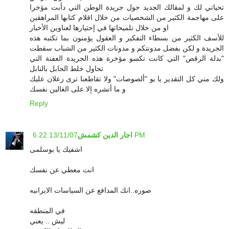
تحياتي لك و لمقالك الجديد حول جريدة الوطن التي دأبت مؤخرا
على مهاجمة الكثير من الشخصيات من خلال اقلام كتابها المراهقين
او من خلال تلميحاتها في إحتيارها لعناوين الأخبار
للأسف الكثير من بسطاء التفكير و العقول يؤمنون بما تكتبه هذه
الجريدة و لكن بفضل مدونتكم و مدونات الكثير من الشباب سقطت
"بدلة الرقص" التي كانت تكسو مؤخرة هذه الجريدة العفنة التي
تحاول خلط الحابل بالنابل
ولك مني كل التقدير يا بو "ألصوصات" ولا تقاطعنا ترى زعلان عليك
و ما أتشره إلا على الغالين نفسك
Reply
13/11/07 6:22 PM
اجار الدين كشمش
اشفيك يا بوسلمى
انت معطي عن نفسك
صوره..انك المدافع عن السياسات الايرانيه
في المنطقه
ليش .. يعني