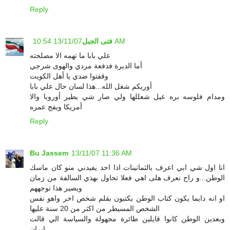
Reply
13/11/07 10:54 AM
فتى الجبل
علي بابا ما تهمه الا مصلحته
أما الديرة فدفعة مردي والهوى شرجي
وقفتوا ضدي يا أهل الكويت
أوريكم شغل الله...هذا لسان حال علي بابا
ومدام فلوسه بره عيل شعللها ولي صار شي يطير أوروبا والا
أمريكا ويفج عمره
Reply
Bu Jassem
13/11/07 11:36 AM
انا اول شي ابي اعرف بالثمانينات اذا احد يفيدني منو كان ماسك
الوطن...و راح نعرف هلى اهي فعلا تحاول بهذي السالفة من زمان
ويصير هذا توجههم
او انه دايما يكون كتاب الوطن يكتبون بقلم شخص اخر واهو نفس
الشخص المسيطر من اكثر من 20 سنة عليها
وبعدين الوطن كانوا قايلين طائرة مجهولة والسياسة الي قالت
ايران