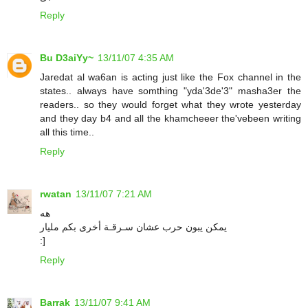
Reply
Bu D3aiYy~
13/11/07 4:35 AM
Jaredat al wa6an is acting just like the Fox channel in the
states.. always have somthing "yda'3de'3" masha3er the
readers.. so they would forget what they wrote yesterday
and they day b4 and all the khamcheeer the'vebeen writing
all this time..
Reply
rwatan
13/11/07 7:21 AM
هه
يمكن يبون حرب عشان سـرقـة أخرى بكم مليار
:]
Reply
Barrak
13/11/07 9:41 AM