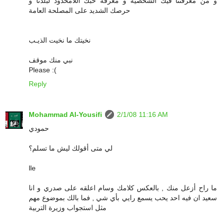
و من معرفتنا فيك الشخصية و معرفة حبك اللامحدود لبلدنا و
حرصك الشديد على المصلحة العامة
نخيتك ما نخيت الذيـب
نبي منك موقف
Please :(
Reply
Mohammad Al-Yousifi
2/1/08 11:16 AM
حمودي
لي متى أقولك ليش ما تسلم؟
lle
ما راح أزعل منك , بالعكس كلامك وسام اعلقه على صدري و انا
سعيد ان فيه احد يحب يسمع رايي بأي شي , فما بالك بموضوع مهم
مثل استجواب وزيرة التربية