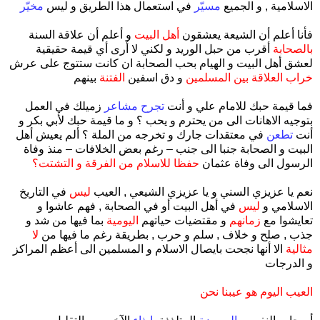
الاسلامية , و الجميع
مسيّر
في استعمال هذا الطريق و ليس
مخيّر
فأنا أعلم أن الشيعة يعشقون
أهل البيت
و أعلم أن علاقة السنة
بالصحابة
أقرب من حبل الوريد و لكني لا أرى أي قيمة حقيقية
لعشق أهل البيت و الهيام بحب الصحابة ان كانت ستتوج على عرش
خراب العلاقة بين المسلمين
و دق اسفين
الفتنة
بينهم
فما قيمة حبك للامام علي و أنت
تجرح مشاعر
زميلك في العمل
بتوجيه الاهانات الى من يحترم و يحب ؟ و ما قيمة حبك لأبي بكر و
أنت
تطعن
في معتقدات جارك و تخرجه من الملة ؟ ألم يعيش أهل
البيت و الصحابة جنبا الى جنب – رغم بعض الخلافات – منذ وفاة
الرسول الى وفاة عثمان
حفظا للاسلام من الفرقة و التشتت؟
نعم يا عزيزي السني و يا عزيزي الشيعي , العيب
ليس
في التاريخ
الاسلامي و
ليس
في أهل البيت أو في الصحابة , فهم عاشوا و
تعايشوا مع
زمانهم
و مقتضيات حياتهم
اليومية
بما فيها من شد و
جذب , صلح و خلاف , سلم و حرب , بطريقة رغم ما فيها من
لا
مثالية
الا أنها نجحت بايصال الاسلام و المسلمين الى أعظم المراكز
و الدرجات
العيب اليوم هو عيبنا نحن