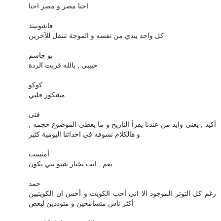
احنا مصر و مصر احنا
فاشونيتد
كل واحد يبدي من نفسه و الموجة تنتقل للآخرين
بو جاسم
حبيبي , يالله قربت الردة
كوكو
مشكور قلبي
فتى
أكيد , يعني وايد من عندنا يقرأ التاريخ و ما يعطي الموضوع حجمه ,
و هالكلام نشوفه في احداثنا اليومية كثير
أمثست
نعم , انت تختار شنو تبي تكون
حمد
رغم كل التوتر الموجود الا اني أحب الكويت و أحس ان الكويتيين
أكثر ناس متسامحين و متوددين لبعض