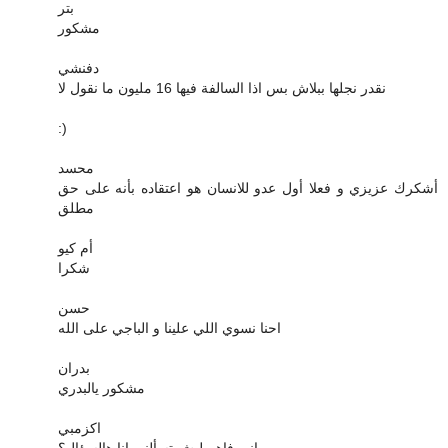
بتر
مشكور
دفنشي
نقدر نجلها ببلاش بس اذا السالفة فيها 16 مليون ما نقول لا
:)
محسد
أشكرك عزيزي و فعلا أول عدو للانسان هو اعتقاده بأنه على حق
مطلق
أم كيو
شكرا
حسن
احنا نسوي اللي علينا و الباجي على الله
بدران
مشكور يالبدري
اكزمبي
ماني فاهم ليش تسألني انا هالسؤال؟