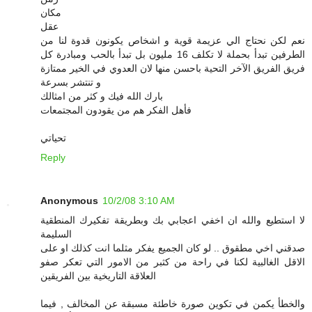
مكان
عقل
نعم لكن نحتاج الي عزيمة قوية و اشخاص يكونون قدوة لنا من
الطرفين تبدأ بحملة لا تكلف 16 مليون بل تبدأ بالحب ومبادرة كل
فريق الفريق الآخر التحية باحسن منها لان العدوي في الخير ممتازة
و تنتشر بسرعة
بارك الله فيك و كثر من امثالك
فأهل الفكر هم من يقودون المجتمعات
تحياتي
Reply
Anonymous
10/2/08 3:10 AM
لا استطيع والله ان اخفي اعجابي بك وبطريقة تفكيرك المنطقية
السليمة
صدقني اخي مطقوق .. لو كان الجميع يفكر مثلما انت كذلك او على
الاقل الغالبية لكنا في راحة من كثبر من الامور التي تعكر صفو
العلاقة التاريخية بين الفريقين
والخطأ يكمن في تكوين صورة خاطئة مسبقة عن المخالف , فيما