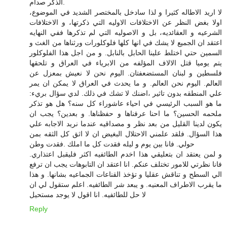
الذكر صدام.
لا اريد الاطاله كثيرا و لذا سادخل بالمختصر الشديد في الموضوع،
اولا بغض النظر عن الاختلافات الاوليه التي ذكرتها، و الاختلافات
الشرعيه و العقائديه، بل و الاصوليه التي لم تذكرها ففي النهايه
اعتقد ان الجميع لا يشك في انها كلها فلوكلورات ورثناها من الغث و
السمين حتي اختلط علينا الحابل بالنابل. و من اجل هذا الفلوكلور
يتم يوميا قتل الالاف المؤلفه من الابرياء في العراق و تلحقها
فلسطين و لبنان المستضعفتان. اليوم نحن لا نعيش بمعزل عن
العالم. اليوم نحن العالم. و ما يحدث في العراق لا يمكن ان يمر
علي المنطقه بدون تاثير ،اضنك لا تشك في ذلك. لدي سؤال بريء:
ما هو السبب الرئيسي في احياء عاشوراء كل سنه؟ هل هو تذكر
ملحمه الحسين؟ ما احنا عرفناها و حفظناها. و بعدين؟ يجب ان
يكون لدينا القليل من بعد نظر و مصداقيه عندما نريد الاجابه علي
هذا السؤال. فلقد علمني الاحتلال البغيض ان لا اثق كل الثقه بمن
حولي. فانا بين يوم و ليله فقدت كل ما املك .فقدت وطن
و لمن يعتقد ان بتعليقي هذا اخدم الطائفيه اكثر فليقبل اعتذاري.
فانا نظرتي للامور تختلف عنكم. انا اعتقد ان التابوهات يجب ان ترفع
الي السطح و تناقش عقليا و تؤخذ القناعات الجماعيه بشانها. و هذا
ما يقرب الاطراف المعنيه. و يبعد شر الطائفيه. اعلم ستقول لي ان
لا حل للطائفيه. انا اقول لا يوجد مستحيل
Reply