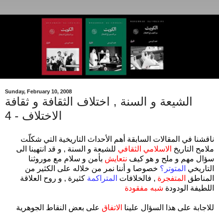
Sunday, February 10, 2008
الشيعة و السنة , اختلاف الثقافة و ثقافة
الاختلاف - 4
ناقشنا في المقالات السابقة أهم الأحداث التاريخية التي شكلّت
ملامح التاريخ
الاسلامي الثقافي
للشيعة و السنة , و قد انتهينا الى
سؤال مهم و ملح و هو كيف
نتعايش
بأمن و سلام مع موروثنا
التاريخي
المتوتر؟
خصوصا و أننا نمر من خلاله على الكثير من
المناطق
المتفجرة
, فالخلافات
المتراكمة
كثيرة , و روح العلاقة
اللطيفة الودودة
شبه مفقودة
للاجابة على هذا السؤال علينا
الاتفاق
على بعض النقاط الجوهرية