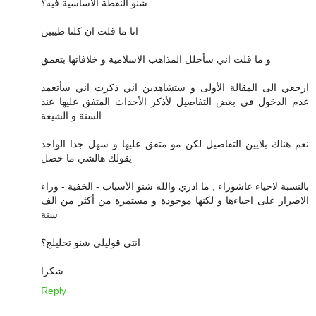
شنو النقطة الأساسية فيه؟
انا ما قلت ان كلنا طيبين
و ما قلت اني سأحلل المذاهب الاسلامية و خلافاتها بتعمق
ارجعي الى المقالة الأولى و ستشاهدين اني ذكرت اني سأتعمد
عدم الدخول في بعض التفاصيل لأذكر الأحداث المتفق عليها عند
السنة و الشيعة
نعم هناك بلايين التفاصيل لكن مو متفق عليها و سهل جدا الواحد
يقولك هالشي ما حصل
بالنسبة لاحياء عاشوراء , ما ادري والله شنو الأسباب - الخفية - وراء
الاصرار على احياءها و لكنها موجودة و مستمرة من أكثر من الف
سنة
انتي قوليلي شنو تحليلج؟
شكرا
Reply