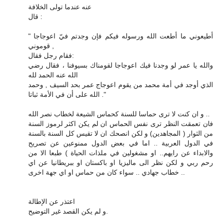
عنه عندما تولى الخلافة
قال :
" أطيعوني ما أطعت الله ورسوله فيكم فإن وجدتم فيّ اعوجاجا
قوموني ,
فقام رجل فقال:
والله يا عمر لو وجدنا فيك اعوجاجا لقومناك بسيوفنا ، فقال رضي
الله عنه الحمد لله
الذي أوجد في أمة محمد من يقوم اعوجاج عمر بحد السيف , وحمد
الله على أن في الأمة ثباتا ."
و ان كنت لا ترى حماسا للسنة كحماس الشيعة لخطاب نصر الله ..
فان تعمقت النظر ترى نفس الحماس ان لم يكن اكثر لرموز السنة
من الثوار ( المجاهدين) و لكن انصحك ان لا تقيس كل السنة بالسنة
في الدول العربية .. اما في بعض الدول ممنوعين عن تصريح
والابداء عن رايهم.. او مشغولين في ملذات الحياة ) طبعا الا من
رحم ربي و لكن نظر الى ماليزيا او باكستان او ببريطانيا عن اي
خطاب جهادي .. سواء كان من حماس او اي جهة اخرى ..
اعتذر عن الإطالة
و لم يكن القصد غير التوضيح.