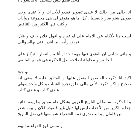
انا حالي من حالك لا عندي تصوير فيديو للأحداث و لا عندي وحي
يقولي شنو صار بالضبط , كل ما هو متوفر لي هي مجموعة روايات
و كتب فيها الكثير من التناقض
لست هنا لأتكلم عن الامام علي او غيره و اقول فلان خاف و فلان
فرض رأيه , ما اقدر افتي بهالسوالف
و ماني شايف ان الفتوى فيها مهمة جدا , أنا من انصار التركيز على
الحاضر و محاولة اصلاحه بدل الحكرة في قمقم الماضي
بو جيج
اكيد انا ذكرت القصص المتفق عليها و المتفق عليه لا يعني انه
صحيح و لكن ذكرته لأني مالي خلق نجرة الشباب و كل واحد يقولي
عندي كتاب و عندي كتاب
و انا ذكرت سابقا ان التاريخ العربي بشكل عام موثق بطريقة بدائية
جدا و الكثير من الأحداث ليس لها دليل غير قصيدة فلان و بيت شعر
من فلنتان , و انت تدري ذمة الشعراء شوسعها في نقل التاريخ
و نتمنى فوز الفراعنة اليوم