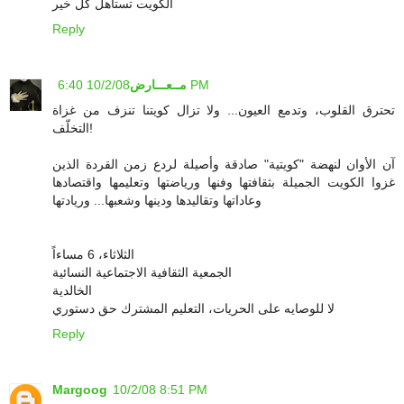
الكويت تستاهل كل خير
Reply
10/2/08 6:40 PM
مــعـــارض
تحترق القلوب، وتدمع العيون... ولا تزال كويتنا تنزف من غزاة
التخلّف!
آن الأوان لنهضة "كويتية" صادقة وأصيلة لردع زمن القردة الذين
غزوا الكويت الجميلة بثقافتها وفنها ورياضتها وتعليمها واقتصادها
وعاداتها وتقاليدها ودينها وشعبها... وريادتها
الثلاثاء، 6 مساءاً
الجمعية الثقافية الاجتماعية النسائية
الخالدية
لا للوصايه على الحريات، التعليم المشترك حق دستوري
Reply
Margoog
10/2/08 8:51 PM