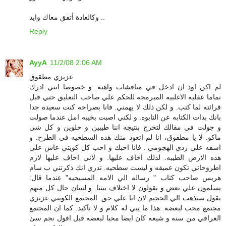
وكالعادة أتفق معاك وايد ..
Reply
AyyA
11/2/08 2:06 AM
عزيزي مطقوق
لم اكن اود ان ادخل في مناقشات واهيه. و خصوصا انني ادرك
تماما عقليه الاغلبيه المبرمجه للحكم علي صاحب التعليق حتي قبل
قرائته لما كتب. و لكن ذلك لا يهمني. فانا بصراحه كنت سعيده جدا
بانك بدات الكتابه عن التابوه. و لكني اصبت بخيبه امل عندما صولت
و جولت في مقالك لتخرج بنتيجه اننا طيبين و حلوين و كل شي
ماكو. لا يا مطقوق، انا لم اتعود منك هذه السطحيه في الطرح. و
اسفه علي ردي الهجومي . فانا احبك و احب كل كويتي عاش علي
هده الارض الطيبه. لذلك اخاف عليها. و لاني اخاف عليها لازم
اطروحاتي تكون عميقه و ليست سطحيه. تدري انك ذكرتني ب سام
هريس صاحب كتاب " رساله الي الامه المسيحيه" عندما قال:
يسلمون علي بعض و يقولون لا اختلاف بيننا. و لسان حال كل منهم
يقول ستذهب الي الجحيم لان انا علي حق. المجتمع الكويتي عزيزي
مجتمع محب لبعضه. هذا ما يبي له كلام و لا تآكيد. كما ان المجتمع
العراقي من سنه و شيعه كان ايضا محبا لبعضه قبل افول نجم سئ