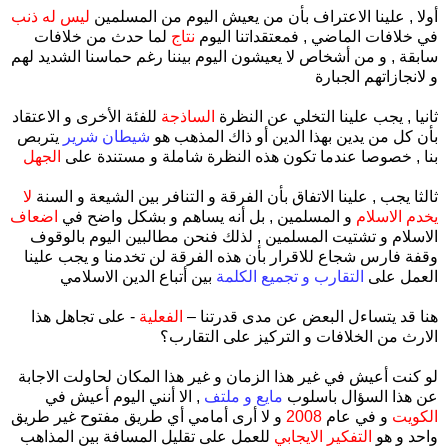
أولا , علينا الاعتراف بأن من يعيش اليوم من المسلمين
ليس له ذنب
في خلافات الماضي , فمعتقداتنا اليوم
نتاج
لما حدث من خلافات
سابقة , و من أشخاص لا يعيشون اليوم بيننا رغم حماسنا الشديد لهم
و لانجازاتهم الجبارة
ثانيا , يجب علينا التخلي عن النظرة
الساذجة
للفئة الأخرى و الاعتقاد
بأن كل من يدين بهذا الدين أو ذاك المذهب هو
شيطان شرير
يتربص
بنا , خصوصا عندما تكون هذه النظرة شاملة و مستندة على
الجهل
ثالثا يجب , علينا الاتفاق بأن الفرقة و التنافر بين الشيعة و السنة
لا
يخدم الاسلام
و المسلمين , بل أنه يساهم و بشكل واضح في
اضعاف
الاسلام و تشتيت المسلمين , لذلك فنحن مطالبين اليوم بالوقوف
وقفة فارس شجاع للاقرار بأن هذه الفرقة لن تخدمنا و يجب علينا
العمل على
التقارب و تجميع الكلمة
بين أتباع الدين الاسلامي
هنا قد يتساءل البعض عن مدى قدرتنا –
الفعلية
- على تجاهل هذا
الارث من الخلافات و التركيز على التقارب؟
لو كنت أعيش في غير هذا الزمان و غير هذا المكان لحاولت الاجابة
عن هذا السؤال باسلوب
مايع و ملتف
, الا أنني اليوم أعيش في
الكويت
و في عام
2008
و لا أرى أمامي أي طريق مفتوح غير طريق
واحد و هو
التفكير الايجابي
للعمل على تقليل المسافة بين المذاهب