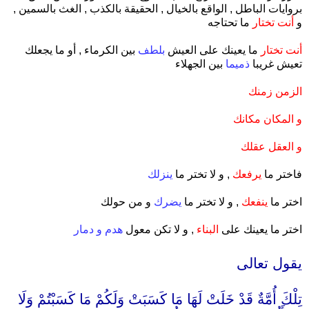
بروايات الباطل , الواقع بالخيال , الحقيقة بالكذب , الغث بالسمين ,
و
أنت تختار
ما تحتاجه
أنت تختار
ما يعينك على العيش
بلطف
بين الكرماء , أو ما يجعلك
تعيش غريبا
ذميما
بين الجهلاء
الزمن زمنك
و المكان مكانك
و العقل عقلك
فاختر ما
يرفعك
, و لا تختر ما
ينزلك
اختر ما
ينفعك
, و لا تختر ما
يضرك
و من حولك
اختر ما يعينك على
البناء
, و لا تكن معول
هدم و دمار
.
يقول تعالى
.
تِلْكَ أُمَّةٌ قَدْ خَلَتْ لَهَا مَا كَسَبَتْ وَلَكُمْ مَا كَسَبْتُمْ وَلَا