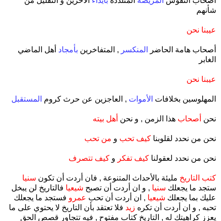
أصحاب النفوس
المريضة
المتلذذة
بايذاء
الآخرين و التقليل من
شأنهم
عيبنا نحن
أصحاب هامة الحاضر
المنكسر
, المتفاخرين
بأمجاد
أهل الماضي
الغابر
عيبنا نحن
المهلوسين بخلافات
الأموات
, العاجزين عن حرث كروم
المستقبل
نحن
أصحاب
هذا الزمن , و نحن
أهل بيته
نحن من نحدد لقلوبنا
كيف تحب
و
من تحب
نحن من نحدد لعقولنا
كيف تفكر
و
كيف تتصرف
كتب التاريخ
مليئة بالأحداث المتنوعة , فان أردت أن تكون
سنيا
ستجد ما يجعلك
سنيا
, و ان أردت أن تصبح
شيعيا
فالتاريخ لن يبخل
عليك بما يجعلك
شيعيا
, ان أردت أن تحب
عمرو
فستجد ما يجعلك
تحبه , و ان أردت أن تكره
زيد
فلا تعتقد بأن التاريخ لا يحتوي على ما
يعزز كراهيتك له , التاريخ كتاب مفتوح , فيه تتجاور قصص الحق