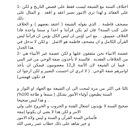
1- اختلاف السنة مع الشيعة ليست فقط على قصص التاريخ و لكن
على العقائد و لهذا ترى الامور تصير اعقد و اقعد . و المثال على
ذلك :
مصحف فاطمة .. الذي يقوله الشيعة ( اعتقد بعضهم ) و الخلاف
على كتب السنة!! فان لم يكن قرآننا و احدا و سنتنا واحدة فاذا
الخلاف عميييق ....مع اني اؤمن ان ليس الكل يؤمن ان قرآننا ليس
القرآن الكامل و ان مصحف فاطمة هو الاصل . و لكن لا ندخل في
هذا الجدل.
2- عصمة الانبياء نحن متفقون عليها و لكن عصمة غير الأنبياء هي
من الخلافات العقدية . فالسنة لا يأخذون صفة الوحي من غير النبي
. فيما ان الشيعة لان الأئمة ال12 معصومون فيمكن ان يأخذ
اوامرهم صفة الوحي.. ( لا ادري ان احسنت التعبير و لكن ارجوا ان
قد تكون فهمتني)
ثالثا في اكثر من مرة لمحت الى ان الشيعة مع الجهاد او الثوار و
السنة يطيعون أولياء الأمور بشكل ( سمعا و طاعة 100%)
و هذا ليس صحيحا ..
صحيح السنة لا يؤيدون اشغال الفتنة و الحروب و الخروح على ولي
الامر و لكن هذا لا يعني ان يكونوا إمعة
فأساس السنة القرأن و السنة و ليس ولاة الامور
و خير شاهد على ذلك خطاب عمر رضي الله