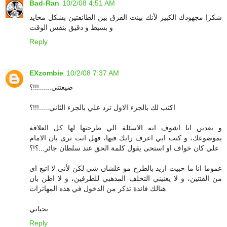
Bad-Ran
10/2/08 4:51 AM
شكرا مجهودك الكبير لأنك بينت الفرق بين الطائفتين بشكل محايد
و بسيط و دقيق بنفس الوقت
Reply
EXzombie
10/2/08 7:37 AM
ضيعتني......!!!؟
اكتب لك بالجزء الاول ترد علي بالجزء الثاني.....!!!؟
و بعدين انا اشوف انه الاسئلة الي طرحتها لها كل العلاقة
بموضوعك، و كنت ابي اعرف رايك فيها، فهل انت ترى بان الامام
علي كان خواف او استحى يقول كلمة الحق عند سلطان جائر...؟!؟
عموما انا ما حبيت ازيد بالطرح مو علشان شي لكن لأني لا اتبع اي
من الفئتين، و لا يعنيني التخلف المذهبي للطرفين، و لا اظن بان
هنالك فائدة تذكر من الدخول في هذه المهاترات
تحياتي
Reply