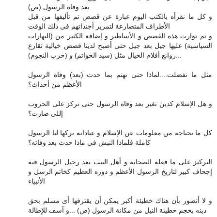
بعد وفاة الرسول (ص)
و كل ما نقرأه بالكتب اليوم عبارة عن قصص تم تأليفها من قبل
الأطراف المتصارعة لتمرير أجنداتهم فى ذلك الوقت
و تم توارث هذه القصص و الأساطير و إضافة الكثير من (البهارات
السياسية) عليها جيل بعد جيل حتى أصبح لدينا قصص خيالية تقارع
روائع أفلام الخيال مثل (سيد الخواتم) و (حرب النجوم)...
مثل ما تفضلت....لماذا حتى نهتم بما حدث (بعد) وفاة الرسول
الأعظم من أحداث؟
و هل الإسلام كدين تغير بعد وفاة الرسول حتى نركز على الحروب
إللى صارت؟
كل ما نحتاجه من معلومات عن الإسلام و عباداته تركها لنا الرسول
كاملة فلماذا النبش فى ماذا حدث بعد وفاته؟
التركيز على ما فعله الصحابة و أهل البيت بعد رحيل الرسول فيه
إجحاف كبير لتاريخ الرسول الأعظم و دوره العظيم كخاتم الرسل و
الأنبياء
و لا أتصور بأن هناك خطيئة أكبر يمكن أن يقترفها أى مسلم بحق
دينه بحجم خطيئة النيل من مكانة الرسول (ص) ...و آسف للإطالة