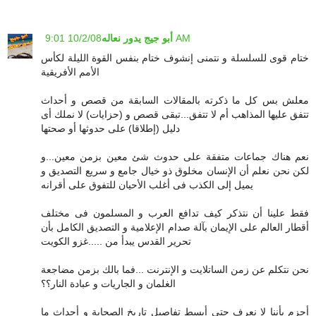
10/2/08 9:01 AM
أبو جيج يدور نعاله
ختام قوى للسلسلة و نتمنى إنشوف ختام بنفس القوة الليلة لكأس
الأمم الأفريقية
معلش بس كل ما ذكرته بالمقالات السابقة من قصص و أحداث
تتفق عليها المذاهب أم لا تتفق...تبقى قصص و (حزايات) لا نملك أى
دليل (إطلاقا) على حدوثها أو صحتها
نعم هناك جماعات متفقة على حدوث شئ معين بزمن معين...و
لكن نحن نعلم أن الإنسان مخلوق ذو خيال جامع و سريع التصديق و
يميل إلى الكذب فى أغلب الأحيان للتفوق على أقرانه
فقط علينا أن نتذكر كيف تدافع العرب و المسلمون فى مختلف
أقطار العالم على الإيمان بآلة صدام الإعلامية و التصديق الكامل بأن
تحرير القدس يبدأ من .....غزو الكويت
نحن نتكلم عن زمن الساتلايت و الإنترنت ...فما بالك بزمن مضاجعة
الغلمان و الجاريات و عبادة النار؟؟
أجزم بأننا لا نعرف حتى أبسط تفاصيل تاريخ الصحابة و أحداث ما