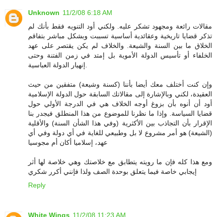
Unknown
11/2/08 6:18 AM
مقالات رائعة ومجهود تشكر عليه. ولكني أود التنويه فقط بأنك لم
تذكر قضايا تاريخية وعقائدية أساسية تسببت وبشكل مباشر بتفاقم
الخلاق ما بين السنة والشيعة. والخلاف لم يكن يقتصر على عهد
الخلفاء أو تأسيس الدولة الأموية بل إمتد في زمن الفتنة وحتى
إنهيار الدولة العباسية.
وإن كنت أختلف معك أيضا بأننا (كسنة وشيعة) متفقين من حيث
العقيدة، لكني وبالإشارة إلى مقالاتك السابقة حول الدولة الإسلامية
أود أن أنوه بأن بزوغ أوجه الخلاف هي في الدرجة الأولي حول
قضايا السياسة. وإذا ما نظرنا للموضوع من هذا المنطلق فيجدر بنا
الإقرار بأن التجاذب بين الأكثرية (وفي هذا الشأن السنة) والأقلية
(الشيعة) هو أمر مشروع لا بل وطبيعي للغاية في أي دولة وفي أي
عهد، إسلاميا أكان أم مجوسيا
ومع هذا كله فإن ما رويته يتطابق مع خلاصتك وهي خلاصة لها أثر
إيجابي خاصة فيما يتعلق بوحدة الصف ولذا فإنني أكرر شكري
Reply
White Wings
11/2/08 11:23 AM