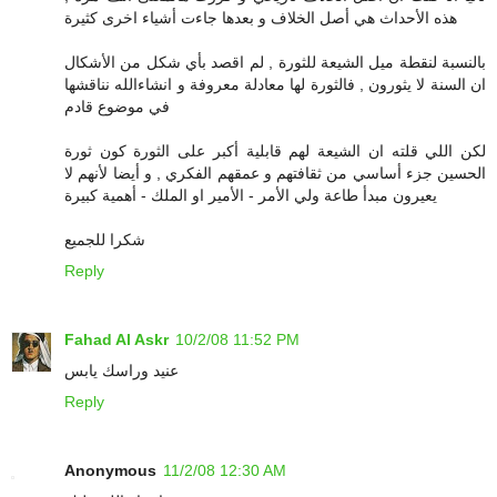
هذه الأحداث هي أصل الخلاف و بعدها جاءت أشياء اخرى كثيرة
بالنسبة لنقطة ميل الشيعة للثورة , لم اقصد بأي شكل من الأشكال
ان السنة لا يثورون , فالثورة لها معادلة معروفة و انشاءالله نناقشها
في موضوع قادم
لكن اللي قلته ان الشيعة لهم قابلية أكبر على الثورة كون ثورة
الحسين جزء أساسي من ثقافتهم و عمقهم الفكري , و أيضا لأنهم لا
يعيرون مبدأ طاعة ولي الأمر - الأمير او الملك - أهمية كبيرة
شكرا للجميع
Reply
Fahad Al Askr
10/2/08 11:52 PM
عنيد وراسك يابس
Reply
Anonymous
11/2/08 12:30 AM