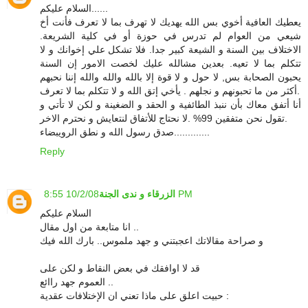
السلام عليكم......
يعطيك العافية أخوي بس الله يهديك لا تهرف بما لا تعرف فأنت أخ
شيعي من العوام لم تدرس في حوزة أو في كلية الشريعة.
الاختلاف بين السنة و الشيعة كبير جدا. فلا تشكل علي إخوانك و لا
تتكلم بما لا تعيه. بعدين مشالله عليك لخصت الامور إن السنة
يحبون الصحابة بس, لا حول و لا قوة إلا بالله والله والله إننا نحبهم
أكثر من ما تحبونهم و نجلهم . يأخي إتق الله و لا تتكلم بما لا تعرف.
أنا أتفق معاك بأن ننبذ الطائفية و الحقد و الضغينة و لكن لا تأتي و
تقول نحن متفقين 99% .لا نحتاج للأتفاق لنتعايش و نحترم الاخر.
صدق رسول الله و نطق الرويبضاء.............
Reply
10/2/08 8:55 PM
الزرقاء و ندى الجنة
السلام عليكم
انا متابعة من اول مقال ..
و صراحة مقالاتك اعجبتني و جهد ملموس.. بارك الله فيك
قد لا اوافقك في بعض النقاط و لكن على
العموم جهد راائع ..
حبيت اعلق على ماذا تعني ان الإختلافات عقدية :