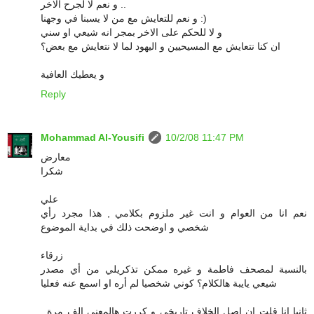
و نعم لا لجرح الاخر ..
و نعم للتعايش مع من لا يسبنا في وجهنا :)
و لا للحكم على الاخر بمجر انه شيعي او سني
ان كنا نتعايش مع المسيحيين و اليهود لما لا نتعايش مع بعض؟
و يعطيك العافية
Reply
Mohammad Al-Yousifi
10/2/08 11:47 PM
معارض
شكرا
علي
نعم انا من العوام و انت غير ملزوم بكلامي , هذا مجرد رأي
شخصي و اوضحت ذلك في بداية الموضوع
زرقاء
بالنسبة لمصحف فاطمة و غيره ممكن تذكريلي من أي مصدر
شيعي يايبة هالكلام؟ كوني شخصيا لم أره او اسمع عنه فعليا
ثانيا انا قلت ان اصل الخلاف تاريخي و كررت هالمعنى الف مرة ,