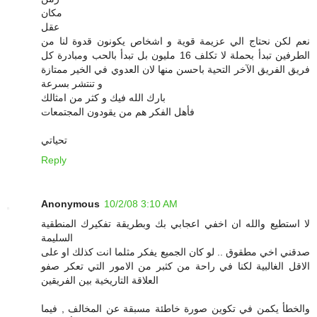
مكان
عقل
نعم لكن نحتاج الي عزيمة قوية و اشخاص يكونون قدوة لنا من
الطرفين تبدأ بحملة لا تكلف 16 مليون بل تبدأ بالحب ومبادرة كل
فريق الفريق الآخر التحية باحسن منها لان العدوي في الخير ممتازة
و تنتشر بسرعة
بارك الله فيك و كثر من امثالك
فأهل الفكر هم من يقودون المجتمعات
تحياتي
Reply
Anonymous
10/2/08 3:10 AM
لا استطيع والله ان اخفي اعجابي بك وبطريقة تفكيرك المنطقية
السليمة
صدقني اخي مطقوق .. لو كان الجميع يفكر مثلما انت كذلك او على
الاقل الغالبية لكنا في راحة من كثبر من الامور التي تعكر صفو
العلاقة التاريخية بين الفريقين
والخطأ يكمن في تكوين صورة خاطئة مسبقة عن المخالف , فيما