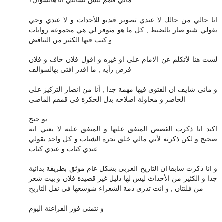
انا حالي من حالك لا عندي تصوير فيديو للأحداث و لا عندي وحي
يقولي شنو صار بالضبط , كل ما هو متوفر لي هي مجموعة روايات
و كتب فيها الكثير من التناقض
لست هنا لأتكلم عن الامام علي او غيره و اقول فلان خاف و فلان
فرض رأيه , ما اقدر افتي بهالسوالف
و ماني شايف ان الفتوى فيها مهمة جدا , أنا من انصار التركيز على
الحاضر و محاولة اصلاحه بدل الحكرة في قمقم الماضي
بو جيج
اكيد انا ذكرت القصص المتفق عليها و المتفق عليه لا يعني انه
صحيح و لكن ذكرته لأني مالي خلق نجرة الشباب و كل واحد يقولي
عندي كتاب و عندي كتاب
و انا ذكرت سابقا ان التاريخ العربي بشكل عام موثق بطريقة بدائية
جدا و الكثير من الأحداث ليس لها دليل غير قصيدة فلان و بيت شعر
من فلنتان , و انت تدري ذمة الشعراء شوسعها في نقل التاريخ
و نتمنى فوز الفراعنة اليوم