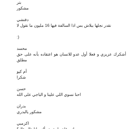
بتر
مشكور
دفنشي
نقدر نجلها ببلاش بس اذا السالفة فيها 16 مليون ما نقول لا
:)
محسد
أشكرك عزيزي و فعلا أول عدو للانسان هو اعتقاده بأنه على حق
مطلق
أم كيو
شكرا
حسن
احنا نسوي اللي علينا و الباجي على الله
بدران
مشكور يالبدري
اكزمبي
ماني فاهم ليش تسألني انا هالسؤال؟