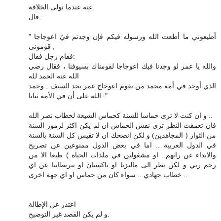
عنه عندما تولى الخلافة
قال :
" أطيعوني ما أطعت الله ورسوله فيكم فإن وجدتم فيّ اعوجاجا
قوموني ,
فقام رجل فقال:
والله يا عمر لو وجدنا فيك اعوجاجا لقومناك بسيوفنا ، فقال رضي
الله عنه الحمد لله
الذي أوجد في أمة محمد من يقوم اعوجاج عمر بحد السيف , وحمد
الله على أن في الأمة ثباتا ."
و ان كنت لا ترى حماسا للسنة كحماس الشيعة لخطاب نصر الله ..
فان تعمقت النظر ترى نفس الحماس ان لم يكن اكثر لرموز السنة
من الثوار ( المجاهدين) و لكن انصحك ان لا تقيس كل السنة بالسنة
في الدول العربية .. اما في بعض الدول ممنوعين عن تصريح
والابداء عن رايهم.. او مشغولين في ملذات الحياة ) طبعا الا من
رحم ربي و لكن نظر الى ماليزيا او باكستان او ببريطانيا عن اي
خطاب جهادي .. سواء كان من حماس او اي جهة اخرى ..
اعتذر عن الإطالة
و لم يكن القصد غير التوضيح.