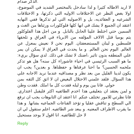
الذكر صدام.
لا اريد الاطاله كثيرا و لذا سادخل بالمختصر الشديد في الموضوع،
اولا بغض النظر عن الاختلافات الاوليه التي ذكرتها، و الاختلافات
الشرعيه و العقائديه، بل و الاصوليه التي لم تذكرها ففي النهايه
اعتقد ان الجميع لا يشك في انها كلها فلوكلورات ورثناها من الغث و
السمين حتي اختلط علينا الحابل بالنابل. و من اجل هذا الفلوكلور
يتم يوميا قتل الالاف المؤلفه من الابرياء في العراق و تلحقها
فلسطين و لبنان المستضعفتان. اليوم نحن لا نعيش بمعزل عن
العالم. اليوم نحن العالم. و ما يحدث في العراق لا يمكن ان يمر
علي المنطقه بدون تاثير ،اضنك لا تشك في ذلك. لدي سؤال بريء:
ما هو السبب الرئيسي في احياء عاشوراء كل سنه؟ هل هو تذكر
ملحمه الحسين؟ ما احنا عرفناها و حفظناها. و بعدين؟ يجب ان
يكون لدينا القليل من بعد نظر و مصداقيه عندما نريد الاجابه علي
هذا السؤال. فلقد علمني الاحتلال البغيض ان لا اثق كل الثقه بمن
حولي. فانا بين يوم و ليله فقدت كل ما املك .فقدت وطن
و لمن يعتقد ان بتعليقي هذا اخدم الطائفيه اكثر فليقبل اعتذاري.
فانا نظرتي للامور تختلف عنكم. انا اعتقد ان التابوهات يجب ان ترفع
الي السطح و تناقش عقليا و تؤخذ القناعات الجماعيه بشانها. و هذا
ما يقرب الاطراف المعنيه. و يبعد شر الطائفيه. اعلم ستقول لي ان
لا حل للطائفيه. انا اقول لا يوجد مستحيل
Reply