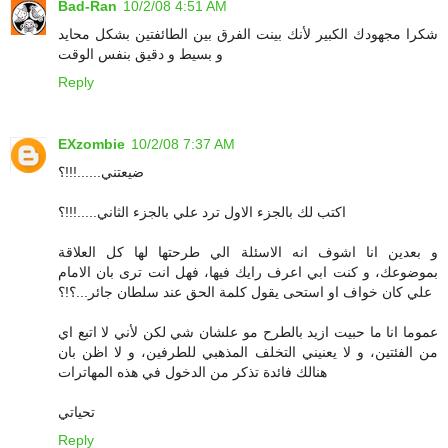
Bad-Ran
10/2/08 4:51 AM
شكرا مجهودك الكبير لأنك بينت الفرق بين الطائفتين بشكل محايد
و بسيط و دقيق بنفس الوقت
Reply
EXzombie
10/2/08 7:37 AM
ضيعتني......!!!؟
اكتب لك بالجزء الاول ترد علي بالجزء الثاني.....!!!؟
و بعدين انا اشوف انه الاسئلة الي طرحتها لها كل العلاقة
بموضوعك، و كنت ابي اعرف رايك فيها، فهل انت ترى بان الامام
علي كان خواف او استحى يقول كلمة الحق عند سلطان جائر...؟!؟
عموما انا ما حبيت ازيد بالطرح مو علشان شي لكن لأني لا اتبع اي
من الفئتين، و لا يعنيني التخلف المذهبي للطرفين، و لا اظن بان
هنالك فائدة تذكر من الدخول في هذه المهاترات
تحياتي
Reply