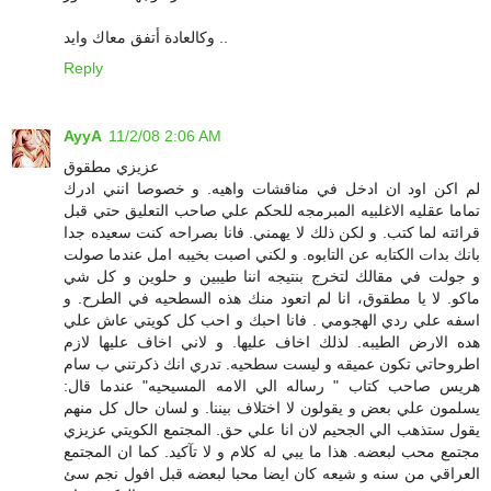
وكالعادة أتفق معاك وايد ..
Reply
AyyA
11/2/08 2:06 AM
عزيزي مطقوق
لم اكن اود ان ادخل في مناقشات واهيه. و خصوصا انني ادرك
تماما عقليه الاغلبيه المبرمجه للحكم علي صاحب التعليق حتي قبل
قرائته لما كتب. و لكن ذلك لا يهمني. فانا بصراحه كنت سعيده جدا
بانك بدات الكتابه عن التابوه. و لكني اصبت بخيبه امل عندما صولت
و جولت في مقالك لتخرج بنتيجه اننا طيبين و حلوين و كل شي
ماكو. لا يا مطقوق، انا لم اتعود منك هذه السطحيه في الطرح. و
اسفه علي ردي الهجومي . فانا احبك و احب كل كويتي عاش علي
هده الارض الطيبه. لذلك اخاف عليها. و لاني اخاف عليها لازم
اطروحاتي تكون عميقه و ليست سطحيه. تدري انك ذكرتني ب سام
هريس صاحب كتاب " رساله الي الامه المسيحيه" عندما قال:
يسلمون علي بعض و يقولون لا اختلاف بيننا. و لسان حال كل منهم
يقول ستذهب الي الجحيم لان انا علي حق. المجتمع الكويتي عزيزي
مجتمع محب لبعضه. هذا ما يبي له كلام و لا تآكيد. كما ان المجتمع
العراقي من سنه و شيعه كان ايضا محبا لبعضه قبل افول نجم سئ