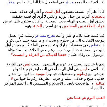
الاسلامية , و الجميع
مسيّر
في استعمال هذا الطريق و ليس
مخيّر
فأنا أعلم أن الشيعة يعشقون
أهل البيت
و أعلم أن علاقة السنة
بالصحابة
أقرب من حبل الوريد و لكني لا أرى أي قيمة حقيقية
لعشق أهل البيت و الهيام بحب الصحابة ان كانت ستتوج على عرش
خراب العلاقة بين المسلمين
و دق اسفين
الفتنة
بينهم
فما قيمة حبك للامام علي و أنت
تجرح مشاعر
زميلك في العمل
بتوجيه الاهانات الى من يحترم و يحب ؟ و ما قيمة حبك لأبي بكر و
أنت
تطعن
في معتقدات جارك و تخرجه من الملة ؟ ألم يعيش أهل
البيت و الصحابة جنبا الى جنب – رغم بعض الخلافات – منذ وفاة
الرسول الى وفاة عثمان
حفظا للاسلام من الفرقة و التشتت؟
نعم يا عزيزي السني و يا عزيزي الشيعي , العيب
ليس
في التاريخ
الاسلامي و
ليس
في أهل البيت أو في الصحابة , فهم عاشوا و
تعايشوا مع
زمانهم
و مقتضيات حياتهم
اليومية
بما فيها من شد و
جذب , صلح و خلاف , سلم و حرب , بطريقة رغم ما فيها من
لا
مثالية
الا أنها نجحت بايصال الاسلام و المسلمين الى أعظم المراكز
و الدرجات
العيب اليوم هو عيبنا نحن