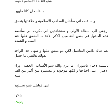
شنو النقطة الأساسية فيه؟
انا ما قلت ان كلنا طيبين
و ما قلت اني سأحلل المذاهب الاسلامية و خلافاتها بتعمق
ارجعي الى المقالة الأولى و ستشاهدين اني ذكرت اني سأتعمد
عدم الدخول في بعض التفاصيل لأذكر الأحداث المتفق عليها عند
السنة و الشيعة
نعم هناك بلايين التفاصيل لكن مو متفق عليها و سهل جدا الواحد
يقولك هالشي ما حصل
بالنسبة لاحياء عاشوراء , ما ادري والله شنو الأسباب - الخفية - وراء
الاصرار على احياءها و لكنها موجودة و مستمرة من أكثر من الف
سنة
انتي قوليلي شنو تحليلج؟
شكرا
Reply