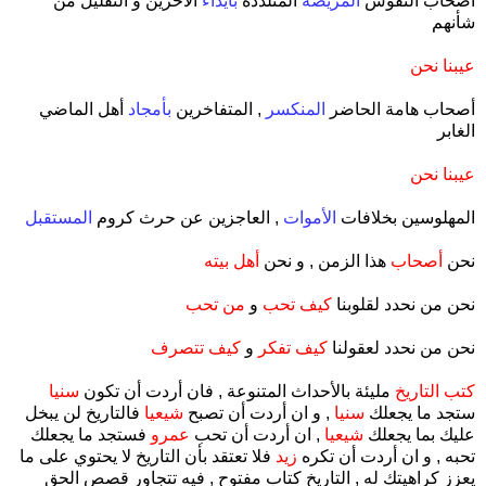
أصحاب النفوس
المريضة
المتلذذة
بايذاء
الآخرين و التقليل من
شأنهم
عيبنا نحن
أصحاب هامة الحاضر
المنكسر
, المتفاخرين
بأمجاد
أهل الماضي
الغابر
عيبنا نحن
المهلوسين بخلافات
الأموات
, العاجزين عن حرث كروم
المستقبل
نحن
أصحاب
هذا الزمن , و نحن
أهل بيته
نحن من نحدد لقلوبنا
كيف تحب
و
من تحب
نحن من نحدد لعقولنا
كيف تفكر
و
كيف تتصرف
كتب التاريخ
مليئة بالأحداث المتنوعة , فان أردت أن تكون
سنيا
ستجد ما يجعلك
سنيا
, و ان أردت أن تصبح
شيعيا
فالتاريخ لن يبخل
عليك بما يجعلك
شيعيا
, ان أردت أن تحب
عمرو
فستجد ما يجعلك
تحبه , و ان أردت أن تكره
زيد
فلا تعتقد بأن التاريخ لا يحتوي على ما
يعزز كراهيتك له , التاريخ كتاب مفتوح , فيه تتجاور قصص الحق