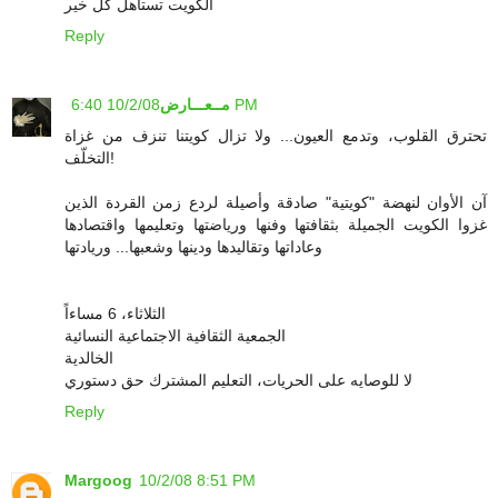
الكويت تستاهل كل خير
Reply
10/2/08 6:40 PM
مــعـــارض
تحترق القلوب، وتدمع العيون... ولا تزال كويتنا تنزف من غزاة
التخلّف!
آن الأوان لنهضة "كويتية" صادقة وأصيلة لردع زمن القردة الذين
غزوا الكويت الجميلة بثقافتها وفنها ورياضتها وتعليمها واقتصادها
وعاداتها وتقاليدها ودينها وشعبها... وريادتها
الثلاثاء، 6 مساءاً
الجمعية الثقافية الاجتماعية النسائية
الخالدية
لا للوصايه على الحريات، التعليم المشترك حق دستوري
Reply
Margoog
10/2/08 8:51 PM