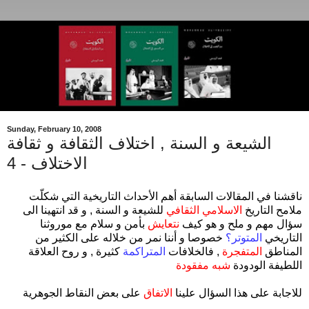
Sunday, February 10, 2008
الشيعة و السنة , اختلاف الثقافة و ثقافة
الاختلاف - 4
ناقشنا في المقالات السابقة أهم الأحداث التاريخية التي شكلّت
ملامح التاريخ
الاسلامي الثقافي
للشيعة و السنة , و قد انتهينا الى
سؤال مهم و ملح و هو كيف
نتعايش
بأمن و سلام مع موروثنا
التاريخي
المتوتر؟
خصوصا و أننا نمر من خلاله على الكثير من
المناطق
المتفجرة
, فالخلافات
المتراكمة
كثيرة , و روح العلاقة
اللطيفة الودودة
شبه مفقودة
للاجابة على هذا السؤال علينا
الاتفاق
على بعض النقاط الجوهرية