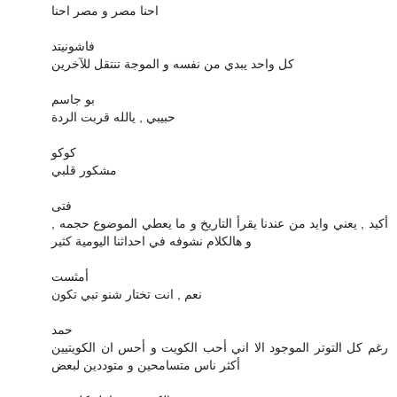
احنا مصر و مصر احنا
فاشونيتد
كل واحد يبدي من نفسه و الموجة تنتقل للآخرين
بو جاسم
حبيبي , يالله قربت الردة
كوكو
مشكور قلبي
فتى
أكيد , يعني وايد من عندنا يقرأ التاريخ و ما يعطي الموضوع حجمه ,
و هالكلام نشوفه في احداثنا اليومية كثير
أمثست
نعم , انت تختار شنو تبي تكون
حمد
رغم كل التوتر الموجود الا اني أحب الكويت و أحس ان الكويتيين
أكثر ناس متسامحين و متوددين لبعض