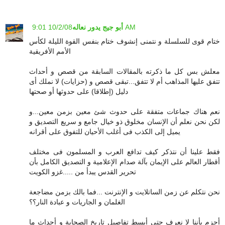
10/2/08 9:01 AM
أبو جيج يدور نعاله
ختام قوى للسلسلة و نتمنى إنشوف ختام بنفس القوة الليلة لكأس
الأمم الأفريقية
معلش بس كل ما ذكرته بالمقالات السابقة من قصص و أحداث
تتفق عليها المذاهب أم لا تتفق...تبقى قصص و (حزايات) لا نملك أى
دليل (إطلاقا) على حدوثها أو صحتها
نعم هناك جماعات متفقة على حدوث شئ معين بزمن معين...و
لكن نحن نعلم أن الإنسان مخلوق ذو خيال جامع و سريع التصديق و
يميل إلى الكذب فى أغلب الأحيان للتفوق على أقرانه
فقط علينا أن نتذكر كيف تدافع العرب و المسلمون فى مختلف
أقطار العالم على الإيمان بآلة صدام الإعلامية و التصديق الكامل بأن
تحرير القدس يبدأ من .....غزو الكويت
نحن نتكلم عن زمن الساتلايت و الإنترنت ...فما بالك بزمن مضاجعة
الغلمان و الجاريات و عبادة النار؟؟
أجزم بأننا لا نعرف حتى أبسط تفاصيل تاريخ الصحابة و أحداث ما