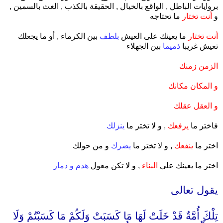
بروايات الباطل , الواقع بالخيال , الحقيقة بالكذب , الغث بالسمين ,
و
أنت تختار
ما تحتاجه
أنت تختار
ما يعينك على العيش
بلطف
بين الكرماء , أو ما يجعلك
تعيش غريبا
ذميما
بين الجهلاء
الزمن زمنك
و المكان مكانك
و العقل عقلك
فاختر ما
يرفعك
, و لا تختر ما
ينزلك
اختر ما
ينفعك
, و لا تختر ما
يضرك
و من حولك
اختر ما يعينك على
البناء
, و لا تكن معول
هدم و دمار
.
يقول تعالى
.
تِلْكَ أُمَّةٌ قَدْ خَلَتْ لَهَا مَا كَسَبَتْ وَلَكُمْ مَا كَسَبْتُمْ وَلَا