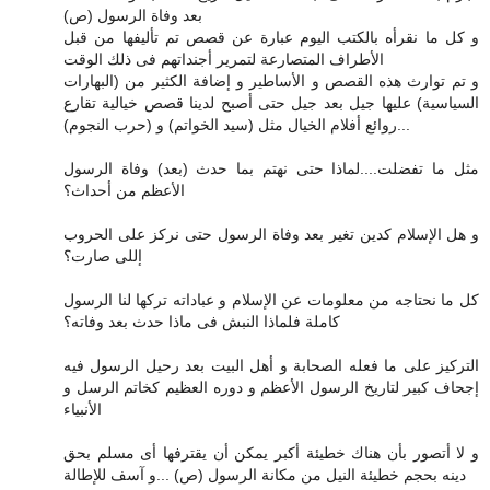
بعد وفاة الرسول (ص)
و كل ما نقرأه بالكتب اليوم عبارة عن قصص تم تأليفها من قبل
الأطراف المتصارعة لتمرير أجنداتهم فى ذلك الوقت
و تم توارث هذه القصص و الأساطير و إضافة الكثير من (البهارات
السياسية) عليها جيل بعد جيل حتى أصبح لدينا قصص خيالية تقارع
روائع أفلام الخيال مثل (سيد الخواتم) و (حرب النجوم)...
مثل ما تفضلت....لماذا حتى نهتم بما حدث (بعد) وفاة الرسول
الأعظم من أحداث؟
و هل الإسلام كدين تغير بعد وفاة الرسول حتى نركز على الحروب
إللى صارت؟
كل ما نحتاجه من معلومات عن الإسلام و عباداته تركها لنا الرسول
كاملة فلماذا النبش فى ماذا حدث بعد وفاته؟
التركيز على ما فعله الصحابة و أهل البيت بعد رحيل الرسول فيه
إجحاف كبير لتاريخ الرسول الأعظم و دوره العظيم كخاتم الرسل و
الأنبياء
و لا أتصور بأن هناك خطيئة أكبر يمكن أن يقترفها أى مسلم بحق
دينه بحجم خطيئة النيل من مكانة الرسول (ص) ...و آسف للإطالة