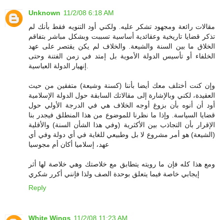
Unknown
11/2/08 6:18 AM
مقالات رائعة ومجهود تشكر عليه. ولكني أود التنويه فقط بأنك لم
تذكر قضايا تاريخية وعقائدية أساسية تسببت وبشكل مباشر بتفاقم
الخلاق ما بين السنة والشيعة. والخلاف لم يكن يقتصر على عهد
الخلفاء أو تأسيس الدولة الأموية بل إمتد في زمن الفتنة وحتى
إنهيار الدولة العباسية.
وإن كنت أختلف معك أيضا بأننا (كسنة وشيعة) متفقين من حيث
العقيدة، لكني وبالإشارة إلى مقالاتك السابقة حول الدولة الإسلامية
أود أن أنوه بأن بزوغ أوجه الخلاف هي في الدرجة الأولي حول
قضايا السياسة. وإذا ما نظرنا للموضوع من هذا المنطلق فيجدر بنا
الإقرار بأن التجاذب بين الأكثرية (وفي هذا الشأن السنة) والأقلية
(الشيعة) هو أمر مشروع لا بل وطبيعي للغاية في أي دولة وفي أي
عهد، إسلاميا أكان أم مجوسيا
ومع هذا كله فإن ما رويته يتطابق مع خلاصتك وهي خلاصة لها أثر
إيجابي خاصة فيما يتعلق بوحدة الصف ولذا فإنني أكرر شكري
Reply
White Wings
11/2/08 11:23 AM