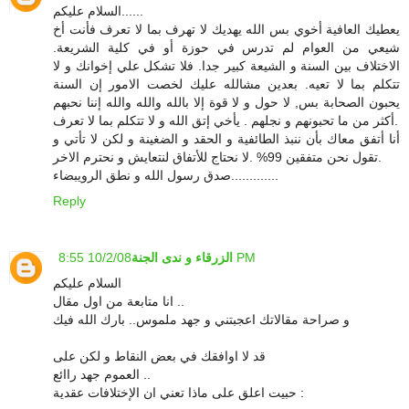
السلام عليكم......
يعطيك العافية أخوي بس الله يهديك لا تهرف بما لا تعرف فأنت أخ
شيعي من العوام لم تدرس في حوزة أو في كلية الشريعة.
الاختلاف بين السنة و الشيعة كبير جدا. فلا تشكل علي إخوانك و لا
تتكلم بما لا تعيه. بعدين مشالله عليك لخصت الامور إن السنة
يحبون الصحابة بس, لا حول و لا قوة إلا بالله والله والله إننا نحبهم
أكثر من ما تحبونهم و نجلهم . يأخي إتق الله و لا تتكلم بما لا تعرف.
أنا أتفق معاك بأن ننبذ الطائفية و الحقد و الضغينة و لكن لا تأتي و
تقول نحن متفقين 99% .لا نحتاج للأتفاق لنتعايش و نحترم الاخر.
صدق رسول الله و نطق الرويبضاء.............
Reply
10/2/08 8:55 PM
الزرقاء و ندى الجنة
السلام عليكم
انا متابعة من اول مقال ..
و صراحة مقالاتك اعجبتني و جهد ملموس.. بارك الله فيك
قد لا اوافقك في بعض النقاط و لكن على
العموم جهد راائع ..
حبيت اعلق على ماذا تعني ان الإختلافات عقدية :