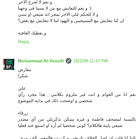
و نعم لا لجرح الاخر ..
و نعم للتعايش مع من لا يسبنا في وجهنا :)
و لا للحكم على الاخر بمجر انه شيعي او سني
ان كنا نتعايش مع المسيحيين و اليهود لما لا نتعايش مع بعض؟
و يعطيك العافية
Reply
Mohammad Al-Yousifi
10/2/08 11:47 PM
معارض
شكرا
علي
نعم انا من العوام و انت غير ملزوم بكلامي , هذا مجرد رأي
شخصي و اوضحت ذلك في بداية الموضوع
زرقاء
بالنسبة لمصحف فاطمة و غيره ممكن تذكريلي من أي مصدر
شيعي يايبة هالكلام؟ كوني شخصيا لم أره او اسمع عنه فعليا
ثانيا انا قلت ان اصل الخلاف تاريخي و كررت هالمعنى الف مرة ,