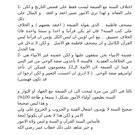
1- اختلاف السنة مع الشيعة ليست فقط على قصص التاريخ و لكن
على العقائد و لهذا ترى الامور تصير اعقد و اقعد . و المثال على
ذلك :
مصحف فاطمة .. الذي يقوله الشيعة ( اعتقد بعضهم ) و الخلاف
على كتب السنة!! فان لم يكن قرآننا و احدا و سنتنا واحدة فاذا
الخلاف عميييق ....مع اني اؤمن ان ليس الكل يؤمن ان قرآننا ليس
القرآن الكامل و ان مصحف فاطمة هو الاصل . و لكن لا ندخل في
هذا الجدل.
2- عصمة الانبياء نحن متفقون عليها و لكن عصمة غير الأنبياء هي
من الخلافات العقدية . فالسنة لا يأخذون صفة الوحي من غير النبي
. فيما ان الشيعة لان الأئمة ال12 معصومون فيمكن ان يأخذ
اوامرهم صفة الوحي.. ( لا ادري ان احسنت التعبير و لكن ارجوا ان
قد تكون فهمتني)
ثالثا في اكثر من مرة لمحت الى ان الشيعة مع الجهاد او الثوار و
السنة يطيعون أولياء الأمور بشكل ( سمعا و طاعة 100%)
و هذا ليس صحيحا ..
صحيح السنة لا يؤيدون اشغال الفتنة و الحروب و الخروح على ولي
الامر و لكن هذا لا يعني ان يكونوا إمعة
فأساس السنة القرأن و السنة و ليس ولاة الامور
و خير شاهد على ذلك خطاب عمر رضي الله