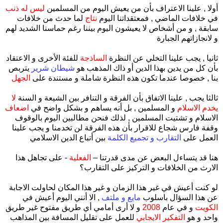
أولا , علينا الاعتراف بأن من يعيش اليوم من المسلمين
ليس له ذنب
في خلافات الماضي , فمعتقداتنا اليوم
نتاج
لما حدث من خلافات
سابقة , و من أشخاص لا يعيشون اليوم بيننا رغم حماسنا الشديد لهم
و لانجازاتهم الجبارة
ثانيا , يجب علينا التخلي عن النظرة
الساذجة
للفئة الأخرى و الاعتقاد
بأن كل من يدين بهذا الدين أو ذاك المذهب هو
شيطان شرير
يتربص
بنا , خصوصا عندما تكون هذه النظرة شاملة و مستندة على
الجهل
ثالثا يجب , علينا الاتفاق بأن الفرقة و التنافر بين الشيعة و السنة
لا
يخدم الاسلام
و المسلمين , بل أنه يساهم و بشكل واضح في
اضعاف
الاسلام و تشتيت المسلمين , لذلك فنحن مطالبين اليوم بالوقوف
وقفة فارس شجاع للاقرار بأن هذه الفرقة لن تخدمنا و يجب علينا
العمل على
التقارب و تجميع الكلمة
بين أتباع الدين الاسلامي
هنا قد يتساءل البعض عن مدى قدرتنا –
الفعلية
- على تجاهل هذا
الارث من الخلافات و التركيز على التقارب؟
لو كنت أعيش في غير هذا الزمان و غير هذا المكان لحاولت الاجابة
عن هذا السؤال باسلوب
مايع و ملتف
, الا أنني اليوم أعيش في
الكويت
و في عام
2008
و لا أرى أمامي أي طريق مفتوح غير طريق
واحد و هو
التفكير الايجابي
للعمل على تقليل المسافة بين المذاهب