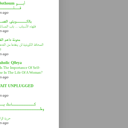
thoum أبـــو
قـــثــــــــ
rs ago
بالكــــــويتي الفصـ
فلهذه الأسباب ... باب المسائ
rs ago
مدونة داهم ال
الصحافة الكويتية لن ينقذها من التد
ا
rs ago
aholic Q8eya
Is The Importance Of Self-
se In The Life Of A Woman?
rs ago
AIT UNPLUGGED
rs ago
كـــــــــــــاسك يـــ
وطــــــــــــــــــــــــ
حرية الرا
rs ago