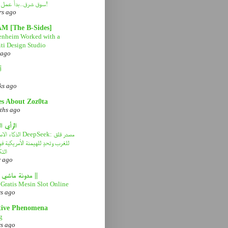
سوق شرق..بدأ عمل التطوير!
rs ago
AM [The B-Sides]
nheim Worked with a
ti Design Studio
 ago
آ
ks ago
es About Zoz0ta
ths ago
الرأي ا
ا DeepSeek: مصدر قلق
للغرب وتحدٍ للهيمنة الأمريكية 
التك
r ago
|| مدونة ماشي صح ||
Gratis Mesin Slot Online
rs ago
tive Phenomena
g
rs ago