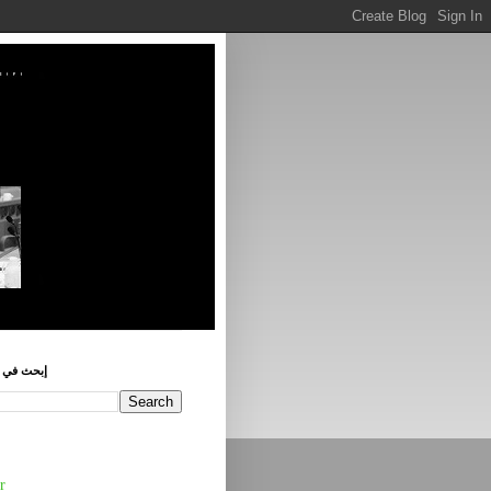
إبحث في ه
r