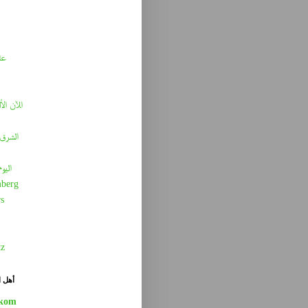
عا
الآن الأ
الشرق 
اليو
berg
s
tz
أهل ا
kom