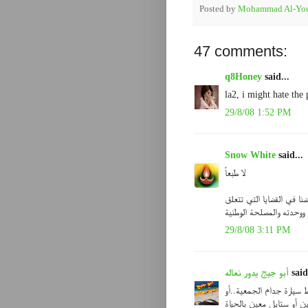
Posted by
Mohammad Al-You
47 comments:
q8Honey
said...
la2, i might hate the
29/8/08 1:52 PM
Snow White
said...
لا طبعاً
ا في القضايا التي تتعلق
ووحدته والمصلحة الوطنية
29/8/08 3:11 PM
أبو جيج يدور نعاله
said
 سيارة جدام الجمعية..أو
 أو ستايل معين بالحياة