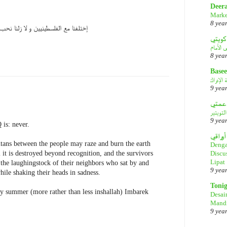
Deer
Marke
8 yea
إختلفنا مع الفلسطينيين و لا زلنا نح
كويتي
8 yea
Basee
الإدراك
9 yea
لتويتير
9 yea
 is: never.
أوراقي
titans between the people may raze and burn the earth
Denga
Discu
 it is destroyed beyond recognition, and the survivors
Lipat
the laughingstock of their neighbors who sat by and
9 yea
ile shaking their heads in sadness.
Toni
y summer (more rather than less inshallah) Imbarek
Desai
Mandi
9 yea