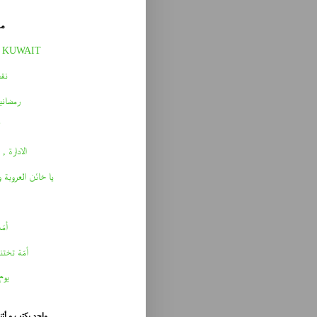
مق
 KUWAIT
نقط
رمضاني
الادارة , 
يا خائن العروبة 
أمّه 
أمّة تختن
يوم
واحد يكتب و أث