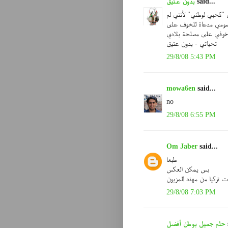
بدون عتيق
said...
 "كحبي لوطني" لأنني لم
خصومي مدعاة للخوف على
 وخوفي على مصلحة بلادي
تحياتي - بدون عتيق
29/8/08 5:43 PM
mowa6en
said...
no
29/8/08 6:55 PM
Om Jaber
said...
طبعا
بس يمكن العكس
يت تركيا من مهند المزيون
29/8/08 7:03 PM
حلم جميل بوطن أفضل