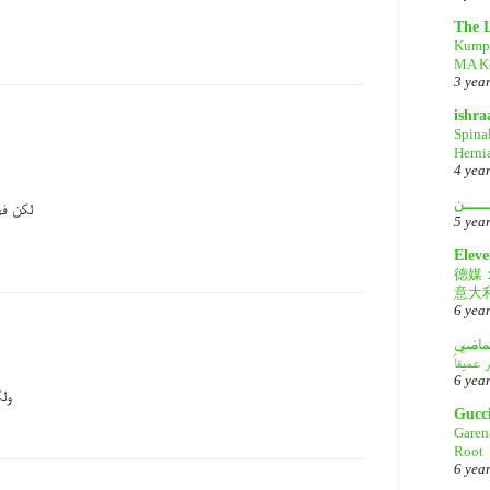
The 
Kump
MA Ke
3 yea
ishr
Spina
Herni
4 yea
ــــن
لكن في
5 yea
Eleve
德媒
意大
6 yea
لماضي
6 yea
ولك
Gucc
Garen
Root
6 yea