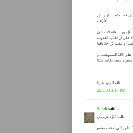
طنى فعلا متوفر بنفوس كل
الأطراف ...
 نكرههم.....فالخلاف شئ
ؤكد على أن أغلب الشعوب
طب) و نبذت كل خلافاتها
 على كافة المستويات...و
ير و شعبه مترابط مثلنا
الله لا يغير علينا
29/8/08 3:16 PM
Salah
said...
طلقنا الكره من زمان
ا للناس اللي أختلف معاهم