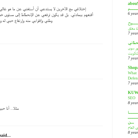
abou9o
ــــم
إختلافي مع الآخرين لا يستدعي أن أستغني عن ما هو غالي
6 yea
أقنعهم ببمادئي. بل قد يكون ترفعي عن الإنحطاط إلى مستوى 
وطني وإقترابي منه وإرتفاع حبي له
ـــيح
لة مغلق
7 yea
قحطاني
هور سوى
لتكويت
7 yea
Shop
What 
Defen
7 yea
KUW
SEO
8 yea
مثلا.. أنا حب
ــــا
ـــــ
ــن
ي العام
8 yea
said...