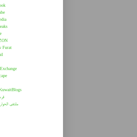
ook
ube
edia
eaks
e
ZON
w Furat
il
 Exchange
cape
 KuwaitBlogs
قرء
ملتقى الحوار