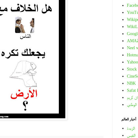
Faceb
YouT
Wikip
WikiL
Googl
AMA
Neel 
Hotma
Yahoo
Stock
CineS
NBK
Safat
ان كريم
 الوطني
أخبار العالم
الزبدة
القبس