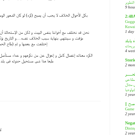
9 hou
بكل الأحوال الخلاف لا يجب أن يصبح (كره) لو كان الشعور الو
2:48
Gugge
Kuwai
1 day
نحن قد نختلف مع أخواننا بنفس البيت و لكن من الإستحالة أن
مؤقت و سينتهى بنهاية سبب الخلاف نفسه....و التاريخ ي
ه يابلد
إختلفت مع بعضها و ثم (طاح الح
بريحاته
4 wee
الكره معناته إنفصال كامل و إنعزال عن من نكرههم و عداء مستأصل
Stori
طبعا هذا شى مستحيل حدوثه فى بلد صغ
2 mon
لحـــر
لذكاء الاصطناعي
في مجال
نولوجيا
1 yea
Game 
2 yea
Nega
Dinin
ل
2 yea