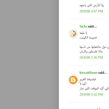
ولا للأرض اللي يابتهم
29/8/08 4:07 PM
Sn3a
said...
لا طبعا
خصوصا الكويت
 دول ماتتقبلها من ناسها
مثلا فلسطين والاردن
29/8/08 5:36 PM
kuwaitforus
said...
فيلسوفنا العزيز
اكيد لأ
ني أكره الموقف اللي صار
29/8/08 5:42 PM