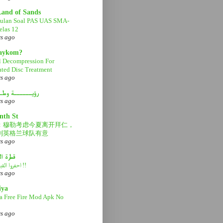
Land of Sands
ulan Soal PAS UAS SMA-
las 12
rs ago
aaykom?
l Decompression For
ated Disc Treatment
rs ago
رؤيــــــة وطـ
rs ago
nth St
：穆勒考虑今夏离开拜仁，
利英格兰球队有意
rs ago
قطرة ا
احفروا القبر عميقاً !!
rs ago
iya
a Free Fire Mod Apk No
rs ago