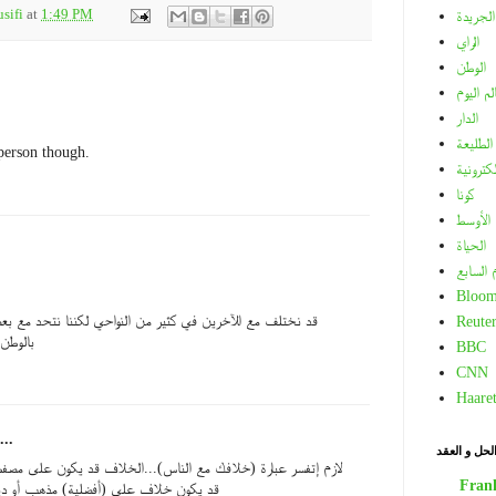
sifi
at
1:49 PM
الجريدة
الراي
الوطن
لم اليوم
الدار
الطليعة
 person though.
لكترونية
كونا
الأوسط
الحياة
م السابع
Bloom
قد نختلف مع الآخرين في كثير من النواحي لكننا نتحد مع بعضن
Reuter
بالوطن 
BBC
CNN
Haare
...
لحل و العقد
لازم إتفسر عبارة (خلافك مع الناس)...الخلاف قد يكون على مصفط
Fran
قد يكون خلاف على (أفضلية) مذهب أو دين