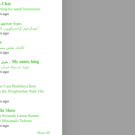
a Chat
ting for small businesses
rs ago
مدونة صندوق 
عبدالرحمن الراشد والهروب الى الأمام!
rs ago
s
الإلحاد، يعتلي منصة 
rs ago
بلوق عمتي - My aunty blog
تنوية: تم سرقة حساب ا
rs ago
n Cara Budidaya Ikan
s Ini, Penghasilan Naik 10x
rs ago
ght Show
n Keramik Lantai Kamar
 Minimalis Terbaru
rs ago
Show All