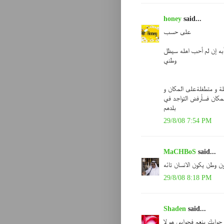
honey
said...
على حسب
به إن لم أحب اهله سيظل
وطني
ة و متطفلةعلى المكان و
لمكان فسأرفض التواجد في
بلدهم
29/8/08 7:54 PM
MaCHBoS
said...
ن وطن يكون الانسان تائه
29/8/08 8:18 PM
Shaden
said...
جوابك بنعم فجوابي هو لا