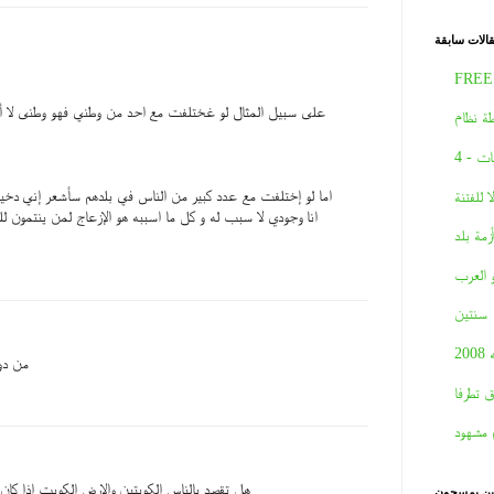
الات سابقة
FREE
على سبيل المثال لو غختلفت مع احد من وطني فهو وطنى لا أ
ة نظام
ات - 4
اما لو إختلفت مع عدد كبير من الناس في بلدهم سأشعر إني دخيل
لا للفتنة
انا وجودي لا سبب له و كل ما اسببه هو الإزعاج لمن ينتمون ل
أزمة بلد
و العرب
سنتين
2008
من دو
ق تطرفا
 مشهود
هل تقصد بالناس الكويتين والارض الكويت اذا كان 
نين يمسحون