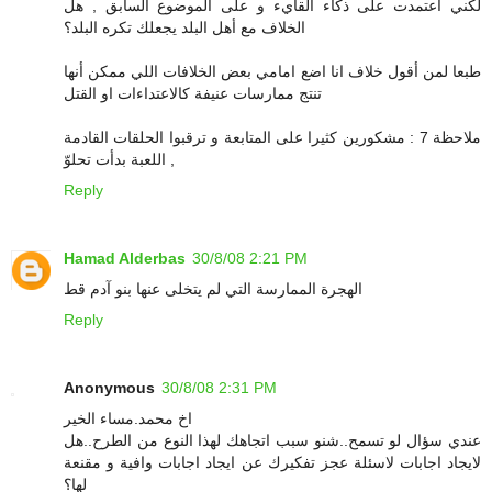
لكني اعتمدت على ذكاء القايء و على الموضوع السابق , هل
الخلاف مع أهل البلد يجعلك تكره البلد؟
طبعا لمن أقول خلاف انا اضع امامي بعض الخلافات اللي ممكن أنها
تنتج ممارسات عنيفة كالاعتداءات او القتل
ملاحظة 7 : مشكورين كثيرا على المتابعة و ترقبوا الحلقات القادمة
, اللعبة بدأت تحلوّ
Reply
Hamad Alderbas
30/8/08 2:21 PM
الهجرة الممارسة التي لم يتخلى عنها بنو آدم قط
Reply
Anonymous
30/8/08 2:31 PM
اخ محمد.مساء الخير
عندي سؤال لو تسمح..شنو سبب اتجاهك لهذا النوع من الطرح..هل
لايجاد اجابات لاسئلة عجز تفكيرك عن ايجاد اجابات وافية و مقنعة
لها؟