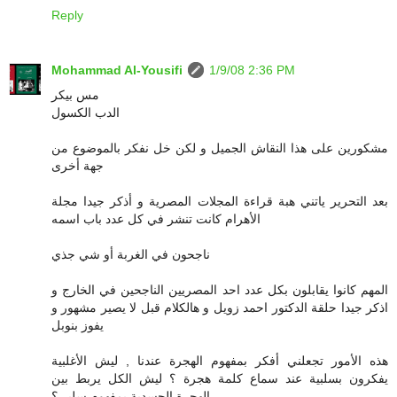
Reply
Mohammad Al-Yousifi
1/9/08 2:36 PM
مس بيكر
الدب الكسول
مشكورين على هذا النقاش الجميل و لكن خل نفكر بالموضوع من
جهة أخرى
بعد التحرير ياتني هبة قراءة المجلات المصرية و أذكر جيدا مجلة
الأهرام كانت تنشر في كل عدد باب اسمه
ناجحون في الغربة أو شي جذي
المهم كانوا يقابلون بكل عدد احد المصريين الناجحين في الخارج و
اذكر جيدا حلقة الدكتور احمد زويل و هالكلام قبل لا يصير مشهور و
يفوز بنوبل
هذه الأمور تجعلني أفكر بمفهوم الهجرة عندنا , ليش الأغلبية
يفكرون بسلبية عند سماع كلمة هجرة ؟ ليش الكل يربط بين
الهجرة الجسدية بمفهوم سلبي؟