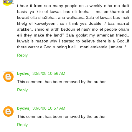
i hear it from soo many people on a weekly etha mo daili
basis: ya 7ilo el kuwait bas elli feeha .. mu emkharreb el
kuwait ella sha3bha.. ana walhaana 3ala el kuwait bas mali
khelg el kuwaityeen.. so i think yes doable ;/ bas marrat
afakker.. shino el ardh bedoun el nas? mo el people oham
elli they make the land? 3ala goolat my american friend..
kuwait is reason why i started to believe there is a God..if
there wasnt a God running it all .. mani emkamla jumleta :/
Reply
bydvsj
30/8/08 10:56 AM
This comment has been removed by the author.
Reply
bydvsj
30/8/08 10:57 AM
This comment has been removed by the author.
Reply