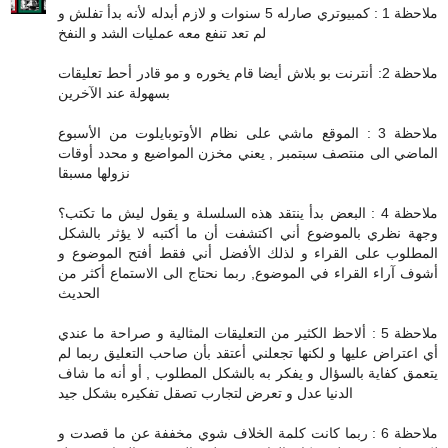
ملاحظة 1 : كمبيوتري صارله 5 سنوات و لازم أبدله لأنه بدأ تفلش و
لم تعد تنفع معه عمليات الشد و النفخ
ملاحظة 2: أنترنت بو بلاش أيضا قام يخوره و مو قادر أحط تعليقات
بسهولة عند الآخرين
ملاحظة 3 : الموقع ماشي على نظام الأوتوبايلوت من الأسبوع
الماضي الى منتصف سبتمبر , يعني مخزن المواضيع و محدد أوقات
نزولها مسبقا
ملاحظة 4 : البعض بدأ ينتقد هذه السلسلة و يقول ليش ما تكتب؟
وجهة نظري بالموضوع أني اكتشفت أن ما أكتبه لا يؤثر بالشكل
المطلوب على القراء و لذلك الأفضل أني فقط أفتح الموضوع و
أشوف آراء القراء في الموضوع, ربما نحتاج الى الاستماع أكثر من
الحديث
ملاحظة 5 : ألاحظ الكثير من التعليقات المثالية و صراحة ما عندي
أي اعتراض عليها و لكنها تجعلني أعتقد بأن صاحب التعليق ربما لم
يتعمق كفاية بالسؤال و يفكر به بالشكل المطلوب , أو أنه ما شاف
الدنيا عدل و تعرض لتجارب تصقل تفكيره بشكل جيد
ملاحظة 6 : ربما كانت كلمة الخلاف شوي مخففة عن ما قصدت و