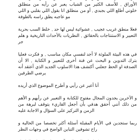
الأوراق , للأسف الكثير من الشباب يعبر عن رأيه من منطلق
خلوني أطلع اللي بجبدي , أو من منطلق انا بقول اللي بقلبي و اللي
مو عاجبه يطق راسه بالطوفة
فعلا منطق غريب عجيب , عشوائية ليس لها حد , خلط السب بحرية
التعبير و الاستنتاجات بالحقائق , النظريات بالأحداث التاريخية و هلم
جر
في هذه البيئة الملوثة لا أجد لنفسي مكان مناسب , و فكرت فعليا
بترك التدوين و البحث عن قنة أخرى للتعبير و الكتابة , الا أن
الصدفة او الحظ جعلني أكتشف هذا الاسلوب الجديد الذي أعتقد أنه
يرضي الطرفين
أنا أعبر عن رأيي و أطرح الموضوع الذي أريده
و الآخرين يجدون المجال مفتوح للكتابة و التعبير عن رأيهم و الأهم
من ذلك أنني أحقق هدفي بأن أجعل القاريء يتوقف لبرهة من
الزمن و التركيز على السؤال و الاجابة عليه
ربما ستجدين في الأيام المقبلة أسئلة أكثر تخصصا من الحالية و
راح تشوفين التباين الواضح في وجهات النظر