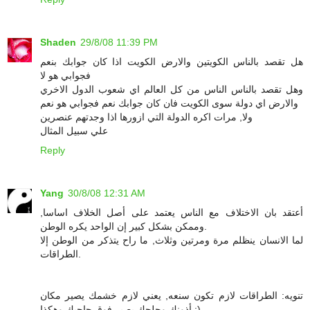
Shaden
29/8/08 11:39 PM
هل تقصد بالناس الكويتين والارض الكويت اذا كان جوابك بنعم
فجوابي هو لا
وهل تقصد بالناس الناس من كل العالم اي شعوب الدول الاخري
والارض اي دولة سوى الكويت فان كان جوابك نعم فجوابي هو نعم
ولا, مرات اكره الدولة التي ازورها اذا وجدتهم عنصرين
علي سبيل المثال
Reply
Yang
30/8/08 12:31 AM
أعتقد بان الاختلاف مع الناس يعتمد على أصل الخلاف اساسا,
وممكن بشكل كبير إن الواحد يكره الوطن.
لما الانسان ينظلم مرة ومرتين وثلاث, ما راح يتذكر من الوطن إلا
الطراقات.
تنويه: الطراقات لازم تكون سنعه, يعني لازم خشمك يصير مكان
أذونك وحلجك يصير فوق حاجبك وهكذا :)