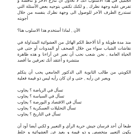
الجميل في هذا الأسلوب أنك لا تحاول أن تنازع الآخر و تناقشه و
تفرض عليه وجهة نظرك , و لكنك تكتفي بتوجيه بعض الأسئلة التي
تستدرج الطرف الآخر للوصول الى وجهة نظرك بنفسه من خلال
أجوبته
الآن , لماذا أستخدم هذا الاسلوب هنا؟
منذ مدة طويلة و أنا ألاحظ الكم الهائل من العشوائية المتداولة في
نقاشات الشباب سواء من خلال الصحف أو المدونات أو حتى في
الحياة العامة , نحن شعب نحب أن نعبر عن آراءنا و هذه ظاهرة
منتشرة و أعتقد أنك تعرفين ما أقصد
الكويتي من طالب الثانوية الى الدكتور الجامعي يحب أن يتكلم
ويعبر عن رأيه , حتى و ان كان رأيه ليس ذو قيمة فعلية
تسأل في الرياضة ؟ يجاوب
تسأل في السياسة ؟ يجاوب
تسأل في الاقتصاد و البورصة ؟ يجاوب
تسأل التحليلات العسكرية ؟ يجاوب
تسأل في التاريخ ؟ يجاوب
طبعا أن أحد فرسان جيش حرية الرأي و التعبير و لكني أيضا أود أن
يكون التعبير متخصص و ذو قيمة و بعيد عن العشوائية و خلط