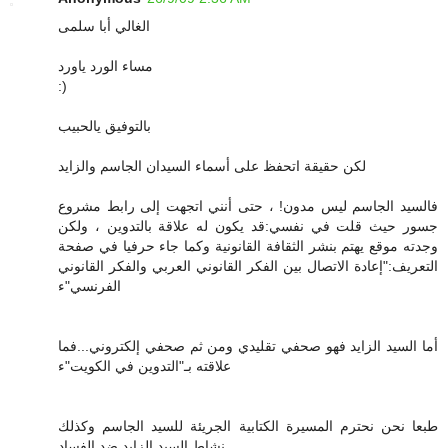
الغالي أبا سلمى
مساء الورد ياورد
:)
بالتوفيق يالحبيب
لكن حقيقة اتحفظ على أسماء السيدان الجاسم والزايد
فالسيد الجاسم ليس مدون! ، حتى أنني اتجهت إلى رابط مشروع
جسور حيث قلت في نفسي:قد يكون له علاقة بالتدوين ، ولكن
وجدته موقع يهتم بنشر الثقافة القانونية وكما جاء حرفيا في صفحة
التعريف:"إعادة الاتصال بين الفكر القانوني العربي والفكر القانوني
الفرنسي"ء
أما السيد الزايد فهو صحفي تقليدي ومن ثم صحفي إلكتروني...فما
علاقته بـ"التدوين في الكويت"ء
طبعا نحن نحترم المسيرة الكتابية الجريئة للسيد الجاسم وكذلك
نشاط السيد الزايد ضد الفساد