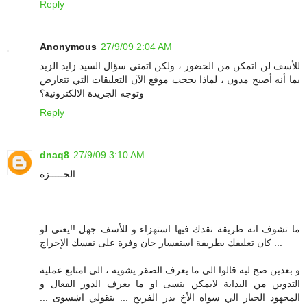
Reply
Anonymous
27/9/09 2:04 AM
للأسف لن اتمكن من الحضور ، ولكن اتمنى سؤال السيد زايد الزيد
بما أنه أصبح مدون ، لماذا يحجب موقع الآن التعليقات التي تتعارض
وتوجه الجريدة الالكترونية؟
Reply
dnaq8
27/9/09 3:10 AM
الحـــــزة
ما تشوف انه طريقة نقدك فيها استهزاء و للأسف جهل !!يعني لو
كان تعليقك بطريقة استفسار جان وفرة على نفسك الإحراج ...
و بعدين صج ليه قالوا الي ما يعرف الصقر يشويه ، الي امتابع عملية
التدوين من البداية لايمكن ينسى او ما يعرف الدور الفعال و
المجهود الجبار الي سواه الأخ بدر الفريح ... بتقولي اشسوى ...