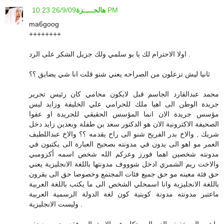
26/9/09 10:23 PM
هالحـــــزة
ma6goog
++++++++
اولا الاحترام لك يا بو سلمي ولك جزيل الشكر على الرد .
ثانيا ليش تزعلون من الصراحه يعني شنو قلت انا شي يضايق ؟؟
محمد عبدالقارد الجاسم قبل لايكون محامي كان رئيس تحرير
جريدة الوطن الى اهيا ملك للحرامي علي الخليفة وزايد ليس
مؤسس جريدة الان انما المؤسس الحقيقي للجريدة او عفوا
الصحيفة الاكترونية الان هو الدكتور سعد بن طفلة وبعدين زايد دخل
شريك , والاخ بدر الفريح شنو الى راح يقدمه ؟؟ والاخ عبداللطيف
العمر مو اهو الى يدون في مدونته بصحيح العبارة الى يكتبون في
مدونته شخصين اهما فورز وعزكم الله شخص اسمه أكزومبي
والاخت ريم الشمري ادخل شوووف مدونتها باللغة الانجليزية يعني
حق فئة معينه مو حق جميع فئات المجتمع وخصوصا حق الى يقرون
باللغة الانجليزية وانا اسمحلي الشخص الى ما يكتب باللغة العربية
ماعتبر مدونته مدونة كويتية كون لغة الدولة الرسمية العربية
وليست الانجليزية .
واشير الى خفيف الدم الى يتكلم عن الاستهبال وفقع وجبن معجف