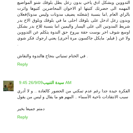
التدووين وبشكل ادق ياخي بدون زعل بطل بلوقك شنو المواضيع
المهمه الى حضرتك كتبتها او الاخوان المحاضرين كتبوها واثرت
بالراي العام ,اما بنسبة (شغلته يضيف مدونات وليس مدونا)فعلان
وبدون زعل ادخل على بلوقك احلى ما في بلوقك وبلوق الاخ بدر
شريط المدونين الى على اليسار واليمين اما بنسبة للاخ بدر بشكل
اوسع شوف اخر بوست حقة بيروح حق الندوة يتكلم عن التدووين
ولا عن ( فيلم: مايكل جاكسون مرة أخرى) يعني ارجوك فكر شوي
.
في الختام تمنياتي بنجاح هالندوة والنقاش .
Reply
26/9/09 9:45 AM
سيدة التنبيب
الفكرة جيدة جدا رغم عدم تمكني من الحضور كالعادة .. و لا أدري
سبب الانتقادات ناحية الأسماء .. المهم هو ما يقال و ليس من يقول
دمتم جميعا بخير
Reply