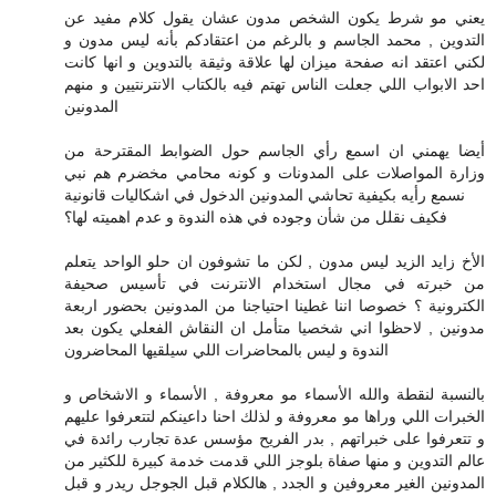
يعني مو شرط يكون الشخص مدون عشان يقول كلام مفيد عن
التدوين , محمد الجاسم و بالرغم من اعتقادكم بأنه ليس مدون و
لكني اعتقد انه صفحة ميزان لها علاقة وثيقة بالتدوين و انها كانت
احد الابواب اللي جعلت الناس تهتم فيه بالكتاب الانترنتيين و منهم
المدونين
أيضا يهمني ان اسمع رأي الجاسم حول الضوابط المقترحة من
وزارة المواصلات على المدونات و كونه محامي مخضرم هم نبي
نسمع رأيه بكيفية تحاشي المدونين الدخول في اشكاليات قانونية
فكيف نقلل من شأن وجوده في هذه الندوة و عدم اهميته لها؟
الأخ زايد الزيد ليس مدون , لكن ما تشوفون ان حلو الواحد يتعلم
من خبرته في مجال استخدام الانترنت في تأسيس صحيفة
الكترونية ؟ خصوصا اننا غطينا احتياجنا من المدونين بحضور اربعة
مدونين , لاحظوا اني شخصيا متأمل ان النقاش الفعلي يكون بعد
الندوة و ليس بالمحاضرات اللي سيلقيها المحاضرون
بالنسبة لنقطة والله الأسماء مو معروفة , الأسماء و الاشخاص و
الخبرات اللي وراها مو معروفة و لذلك احنا داعينكم لتتعرفوا عليهم
و تتعرفوا على خبراتهم , بدر الفريح مؤسس عدة تجارب رائدة في
عالم التدوين و منها صفاة بلوجز اللي قدمت خدمة كبيرة للكثير من
المدونين الغير معروفين و الجدد , هالكلام قبل الجوجل ريدر و قبل