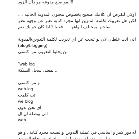
مواضيع مدونته مو ذاك الزود.!!!
اوكي لنفرض ان كلامك صحيح بخصوص محتوى المدونة الحالية ....
لكن هل تعريبك لكلمة التدوين انها مجرد كتابة تعبر عن وجهة نظر
صاحبها بمختلف انواعها .... فقط ؟ اذا كان جوابك نعم ...
اذن انت غلطان لان لو تبحث عن اي تعريب لكلمة التدوين/المدونة
(blog/blogging)
لن يخلوا التعريب من كلمتي
"web log"
بمعنى سجل الشبكة ...
و من كلمتي
web log
اتت كلمت
we blog
اي نحن ندون
الي بوصله ان ال
web
له دور كبير و اساسي في عملية التدوين و ليست مجرد كتابة . و هو
عبار عن وسيلة مهمة للنشر .و اساسية لنجاح المدونة .