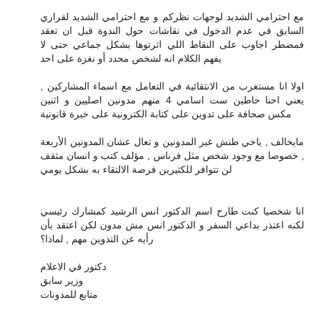
مع احترامي الشديد لوجهات نظركم و مع احترامي الشديد لقراري
السابق في عدم الدخول في نقاشات حول الندوة قبل ان تعقد
فمضطر اجاوب على النقاط اللي اثرتوها بشكل جماعي حتى لا
يفهم الكلام انه لشخص محدد أو نغزة على احد
اولا انا مستغرب من الانتقائية في التعامل مع اسماء المشاركين ,
يعني احنا حاطين ست اسامي 4 منهم مدونين اصليين و اثنين
مكس صحافة على تدوين على كتابة الكترونية على خبرة قانونية
مايخالف , ياخي طنش غير المدونين و تعال عشان المدونين الأربعة
, خصوصا مع وجود شخص مثل فرناس , مؤلف كتب و انسان مثقف
لن تتوافر للكثيرين فرصة الالتقاء به بشكل يومي
انا شخصيا كنت طارح اسم الدكتور انس الرشيد كمشارك رئيسي
لكنه اعتذر بداعي السفر و الدكتور انس مش مدون لكن اعتقد بأن
رأيه عن التدوين مهم , لماذا؟
دكتور في الاعلام
وزير سابق
متابع للمدونات