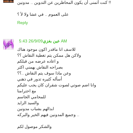
كنت أتمنى أن يكون المحاظرين عن التدوين .. مدونين !!
على العموم .. في عشا ولا لأ ؟
Reply
26/9/09 5:43 AM
عين بغزي
للاسف انا ماقدر اكون موجود هناك
ولاكن هل ممكن يتم تغطية النقاش ؟؟
و اعاده عرضه من قبلكم
بصراحه النقاش يهمني اكثر
وعن ماذا سوف يتم النقاش ..؟؟
أسأله كثيره تدور في ذهني
وانا اضم صوتي لصوت شقران كان يجب عليكم
مع احترامنا
للمحامي الجاسم
والسيد الزايد
ابدالهم بشباب مدونين
وجميع المدونين فيهم الخير والبركه ..
والشكر موصول لكم