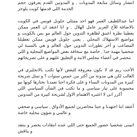
انتشار وسائل متابعة المدونات , و المدونين القدم يعرفون حجم
الخدمة اللي قدمتها كويت بلوجز
اما عبداللطيف العمر فهو احد ممثلي جلوبل فويس في الكويت
بالاضافة للأخ العزيز عامل الهلال , و انا اعتقد ان العمر ممكن
يعطينا نظرة اعمق لظاهرة التدوين حول العالم مو بس بالكويت و
مواضيع الاستهلاك المحلي , يعني جلوبل فويس ممكن تغطيلنا
المصاعب و آخر تطورات التدوين حول العالم و هي بالنسبة لي
شخصيا مهمة جدا , خاصة مع سخافة بعض المواضيع المحلية و اللي
تنحصر في أعضاء مجلس الامة و التعليق عليهم و على تصريحاتهم
الأخت ريم قد لا تكون معروفة للبعض لأنها تكتب بالانجليزي في
الغالب لكن هي مدونة من أكثر من خمس سنوات ؟ و تمثل شريحة
كبيرة من المدونات النساء و على فكرة احنا تعمدنا نختارها كونها مو
محسوبة على تيار سياسي و ما تكتب في الشأن السياسي اللي
أكرر اني لا اعتبره الاهتمام الاول لشريحة كبيرة من المدونين
أعتقد اننا اجتهدنا و جبنا محاضرين لجميع الأذواق , سياسي و صحفي
و عالمي و شؤون محلية خاصة
اتمنى شخصيا حضور الجميع حتى اللي عنده انتقادات يحضر و ينتقد
و يناقش