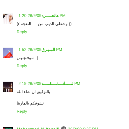
26/9/09 1:20 PM
هالحـــــزة
(( وشعلى الذيب من .... النعجة ))
Reply
26/9/09 1:52 PM
الـبـيـرق
مـوفـجـيـن :)
Reply
26/9/09 2:19 PM
مَـــــعْــــمَــــعَـــــه
بالتوفيق ان شاء الله
نشوفكم بالمارينا
Reply
Mohammad Al-Yousifi
26/9/09 6:25 PM