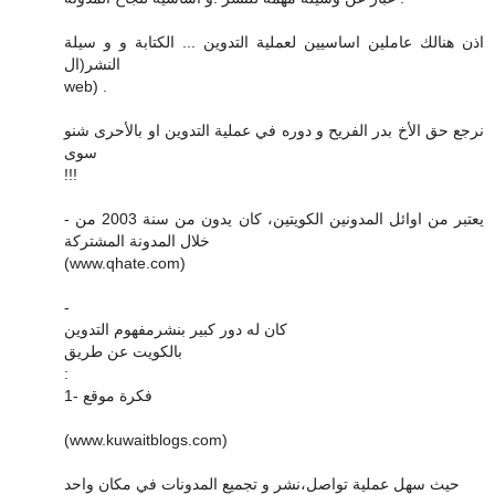
اذن هنالك عاملين اساسيين لعملية التدوين ... الكتابة و و سيلة
النشر(ال
web) .
نرجع حق الأخ بدر الفريح و دوره في عملية التدوين او بالأحرى شنو
سوى
!!!
- يعتبر من اوائل المدونين الكويتين، كان يدون من سنة 2003 من
خلال المدونة المشتركة
(www.qhate.com)
-
كان له دور كبير بنشرمفهوم التدوين
بالكويت عن طريق
:
1- فكرة موقع
(www.kuwaitblogs.com)
حيث سهل عملية تواصل،نشر و تجميع المدونات في مكان واحد