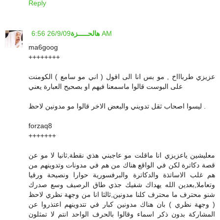
Reply
26/9/09 6:56 AM
هالحـــــزة
ma6goog
++++++++
عزيزي طرباااخ , مو بس انا الى اقول ( اني مو سامع ) الكومنت
على البوست قالوا ماسمعنا فيهم او بصحيح العبارة يعني
ليسوا اصحاب ثقل تدويني والبعض الاخر قالوا مو مدونين لاحظ .
forzaq8
+++++++
معليشين ياعزيزي انا ماقلت مو عاجبني هذي نقطة,ثانيا لا مو عن
قصة دكاترة لكن في الواقع هناك من هم في مدونات وتدوينهم من
هم غلب الاساتذة والدكاترة والبرفسورية حوارا ونصيحة ورقيا
وتعاملا,بعدين الله يهداك شفيك جذي طاق الرصيف وسع صدرك
شنو محترف ما محترف كلنا مدونين,ثالثا انا من وجهة نظري لاحظ
( وجهة نظري ) بان هناك مدونين كبار في تتدوينهم اعتذروا عن
المشاركة بدون ذكر اسماء وقالوا بالحرف الواحد انتم لا تمثلون