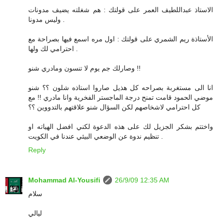
الاستاذ عبداللطيف العمر على قولتك : هم شغلته يضيف مدونات
وليس مدونا .
الأستاذة ريم الشمري على قولتك : اول مره اسمع فيها بصراحة مع
احترامي لك ولها .
وصارلك جم يوم لا تنسون ومادري شنو !!
انا الى مستغربة بصراحه كل هذيل صاروا استاذه شلون ؟؟ شنو
موضي الحمود قامت تمنح درجة الماجستر الفخرية وانا مادري !! مع
كل احترامي لاشخاصهم لكن السؤال شنو علاقتهم بالتدووين ؟؟
واختتم بشكر الجزيل لك على هذه الدعوة لكني افضل الهياته او
تنظيم ندوة عن الوضعي البيئي عندنا في الكويت .
Reply
Mohammad Al-Yousifi
26/9/09 12:35 AM
سلام
ليالي