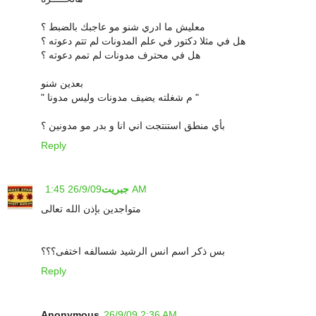
معليش ما ادري شنو مو عاجبك بالضبط ؟
هل في مثلا دكتور في علم المدونات لم تتم دعوته ؟
هل في محترف مدونات لم تمم دعوته ؟
بعدين شنو
" م شغلته يضيف مدونات وليس مدونا "
بأي منطق استنتجت اني انا و بدر مو مدونين ؟
Reply
26/9/09 1:45 AM
جبريت
متواجدين بإذن الله تعالى
بس ذكر اسم انس الرشيد شسالفه اختفى؟؟؟
Reply
Anonymous
26/9/09 2:36 AM