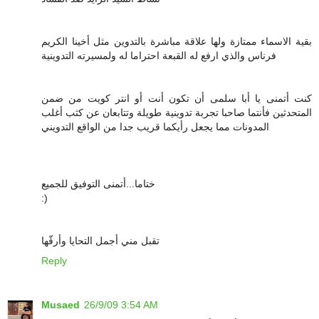
بقية الاسماء ممتازة ولها علاقة مباشرة بالتدوين مثل أخينا الكريم
فرناس والذي ارفع له القبعة احتراما له ولمسيرته التدوينية
كنت أتمنى يا أبا سلمى أن تكون أنت أو انتر كويت من ضمن
المتحدثين فأنتما صاحبا تجربة تدوينية طويلة وتتابعان عن كثب أغلب
المدونات مما يجعل رأيكما قريب جدا من الواقع التدويني
ختاما...أتمنى التوفيق للجميع
:)
تقبل مني أجمل التحايا وأرقّها
Reply
Musaed
26/9/09 3:54 AM