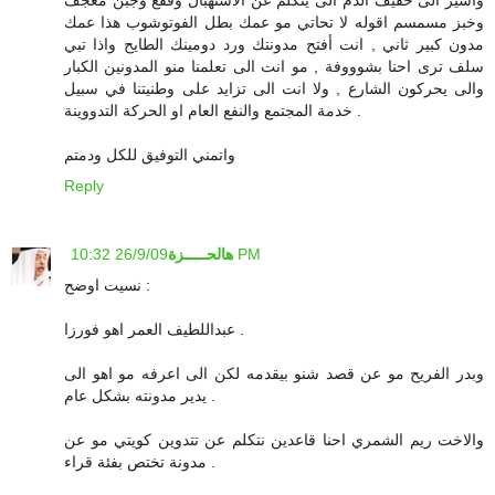
وخبز مسمسم اقوله لا تحاتي مو عمك بطل الفوتوشوب هذا عمك
مدون كبير ثاني , انت أفتح مدونتك ورد دومينك الطايح واذا تبي
سلف ترى احنا بشوووفة , مو انت الى تعلمنا منو المدونين الكبار
والى يحركون الشارع , ولا انت الى تزايد على وطنيتنا في سبيل
خدمة المجتمع والنفع العام او الحركة التدووينة .
واتمني التوفيق للكل ودمتم
Reply
26/9/09 10:32 PM
هالحـــــزة
نسيت اوضح :
عبداللطيف العمر اهو فورزا .
وبدر الفريح مو عن قصد شنو بيقدمه لكن الى اعرفه مو اهو الى
يدير مدونته بشكل عام .
والاخت ريم الشمري احنا قاعدين نتكلم عن تتدوين كويتي مو عن
مدونة تختص بفئة قراء .