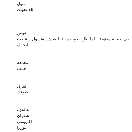
نمول
الله يقويك
ناقوس
في حماية معنوية , اما طاخ طيخ فما فينا شدة , منشول و غصب
اتحرك
معمعة
حبيب
البيرق
نشوفك
هالحزة
شقران
اكزومبي
فورزا