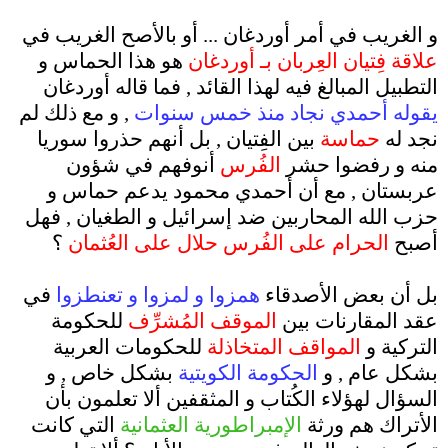
.
و الغريب في أمر أوردغان ... أو بالأصح الغريب في
علاقة فِتيان العِربان بـ أوردغان
هو هذا الحماس و
التطبيل المبالغ فيه لهذا القائد , فما قاله أوردغان
يقوله أحمدي نجاد منذ خمس سنوات
, و مع ذلك لم
نجد له
حماسة
بين الفِتيان , بل أنهم حذروا سوريا
منه و رفضوا حشر
الفُرس
أنوفهم في شؤون
عربستان , مع أن أحمدي محمود يدعم حماس و
حزب الله المحاربين ضد إسرائيل و الطغيان , فهل
أصبح
الحرام على الفُرس حلال على العُثمان
؟
.
بل أن بعض الأصدقاء
همزوا و لمزوا و تعنطزوا
في
عقد المقارنات بين
الموقف المُشرِّف
للحكومة
التركية و
المواقف المتخاذلة
للحكومات العربية
بشكل عام , و
الحكومة الكويتية
بشكل خاص , و
السؤال لهؤلاء الكُتاب و المثقفين ألا تعلمون بأن
الأتراك هم ورثة
الإمبراطورية العثمانية
التي كانت