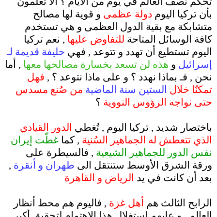
تحكم نصف العالم في يوم من الأيام ؟ ألا تعلمون
بأن تركيا اليوم
دولة عظمى
و قوية لها مصالح
متشابكة مع بقية الدول العظمى و هي تستخدم
كافة الوسائل المتاحة
للتفاوض عليها
, نعم تركيا
اليوم تستطيع أن تهدد و تتوعد , فهي
حليفة قديمة لـ
إسرائيل
و
هذه لن تسعد بخسارة مصالحها معها
, أما
نحن , فـ بماذا نهدد ؟ و على ماذا نتوعد ؟ ,
فهل
تمكنّا خلال
الستين سنة الماضية
من صُنع مسدس
حتى نواجه الرؤوس النووية
؟
.
باختصار شديد , تركيا اليوم , تُغطي
الدور القيادي
الذي تتعطش له الجماهير السُنية
, كما
غطّت إيران
نفس الدور للجماهير الشيعية
, فالسيطرة على
ورقة الشرق الأوسط ستنتقل الى
طهران و أنقرة
,
بعد أن كانت في يد
الر
ياض و القاهرة
.
الرابح الثالث هم
أهل غزة
, فاليوم هم محط أنظار
العالم , و عليهم استغلال هذا الإهتمام لتحقيق أكبر