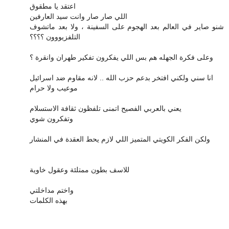
اعتقد يا مطقوق
اللي صار صار وانت سيد العارفين
شنو صاير في العالم بعد الهجوم على السفينة ، ولا بعد ماتشوف
التلفزيووون ؟؟؟؟
وعلى فكرة الجهله هم بس اللي يفكرون تفكير طهران وانقرة ؟
انا سني ولكني افتخر بدعم حزب الله .. لانه مقاوم ضد اسرائيل
موعيب ولا حرام
يعني بالعربي الفصيح اتمنى تلفظون ثقافة الاستسلام
وتفكرون شوي
ولكن الفكر الكويتي المتميز اللي لازم يحط العقدة في المنشار
للاسف بطون ممتلئة وعقول خاوية
واختم مداخلتي
بهذه الكلمات