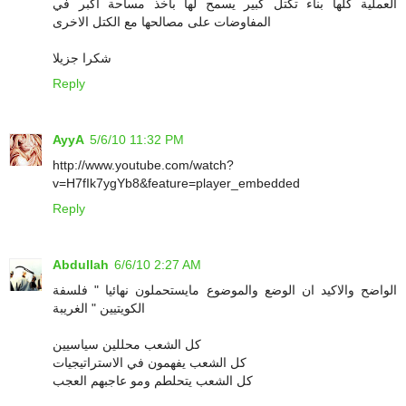
العملية كلها بناء تكتل كبير يسمح لها بأخذ مساحة اكبر في
المفاوضات على مصالحها مع الكتل الاخرى
شكرا جزيلا
Reply
AyyA
5/6/10 11:32 PM
http://www.youtube.com/watch?
v=H7fIk7ygYb8&feature=player_embedded
Reply
Abdullah
6/6/10 2:27 AM
الواضح والاكيد ان الوضع والموضوع مايستحملون نهائيا " فلسفة
الكويتيين " الغريبة
كل الشعب محللين سياسيين
كل الشعب يفهمون في الاستراتيجيات
كل الشعب يتحلطم ومو عاجبهم العجب