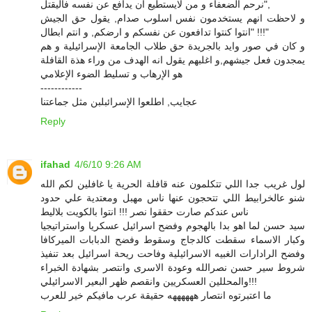
نرحم الضعفاء و من لايستطيع ان يدافع عن نفسه فاليقتل",
و لاحظت انهم يستخدمون نفس اسلوب صدام, يقول حق الجيش
"انتوا كنتوا تدافعون عن نفسكم و ارضكم, و انتم ابطال !!!"
و كان في صور وايد بالجريدة حق طلاب الجامعة الإسرائيلية و هم
يمجدون فعل جيشهم,و اغلبهم يقول انه الهدف من وراء هذة القافلة
هو الإرهاب و تسليط الضوء الإعلامي
------------
عجايب, اطلعوا الإسرائبلبن مثل جماعتنا
Reply
ifahad
4/6/10 9:26 AM
لول غريب جدا اللي تتكلمون عنه قافلة الحرية يا غافلين لكم الله
شنو عالخرابيط اللي تتحجون عنها ناس مهبل ومعتدية علي حدود
ناس عندكم صارت حققوا نصر !!! انتوا بالكويت بلاليط
سيد حسن لما اهو بدا بالهجوم وفضح اسرائيل عسكريا واستراتيجيا
وكبار الاسماء سقطت كالدجاج وسقوط وفضح الدبابات الميركافا
وفضح الرادارات الغبيه الاسرائيلية وفاحت ريحة اسرائيل بعد تنفيذ
شروط سير حسن نصرالله وعودة الاسرى وانتصر بشهادة الخبراء
والمحللين العسكريين وانقصم ظهر البعير الاسرائيلي!!!
ما اعتبرتوه انتصار ههههههه حقيقة عرب مافيكم خير للعرب