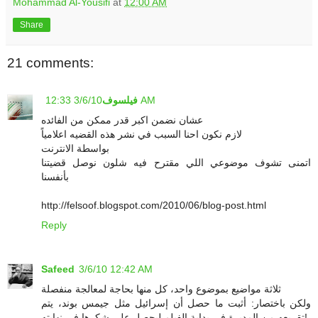
Mohammad Al-Yousifi
at
12:00 AM
Share
21 comments:
3/6/10 12:33 AM
فيلسوف
عشان نضمن اكبر قدر ممكن من الفائده
لازم نكون احنا السبب في نشر هذه القضيه اعلامياً
بواسطة الانترنت
اتمنى تشوف موضوعي اللي مقترح فيه شلون نوصل قضيتنا
بأنفسنا
http://felsoof.blogspot.com/2010/06/blog-post.html
Reply
Safeed
3/6/10 12:42 AM
ثلاثة مواضيع بموضوع واحد، كل منها بحاجة لمعالجة منفصلة
ولكن باختصار: أثبت ما حصل أن إسرائيل مثل جيمس بوند، يتم
تقريعه من المديرة في بداية الفيلم ليحصل على شكرها في نهايته!