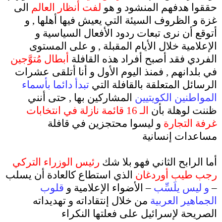
حققوا هدفهم المنشود و هو
لفت أنظار العالم
الى
غزة و الظروف السيئة التي يعيش فيها أهلها , و
أتوقع أن نرى تبعات ردود الأفعال السياسية و
الإعلامية خلال الأيام المقبلة , و على المستوى
الفردي فقد أصبح أفراد هذه القافلة
أبطال مُتوَّجين
في بلدانهم , فمنذ اليوم الأول و أنا أتلقى عشرات
الرسائل المتعلقة بالقافلة التي
تبدأ دائما بأسماء
المواطنين الكويتيين
المشاركين بها , حتى أنني
ظننت لوهلة بأن
الـ 16 قائمة نازلة في انتخابات
غرفة التجارة
و ليسوا محتجزين في قافلة
مساعدات إنسانية
.
أما الرابح الثاني فهو بلا شك
رئيس الوزراء التركي
رجب طيب أوردغان
الذي استطاع كالعادة أن يسلب
–
و ليس يلَسِّب
– الأضواء الإعلامية و
قلوب
الجماهير العربية
من خلال إنتقاداته و تهديداته
الصريحة لإسرائيل على فعلتها النكراء