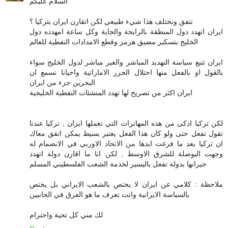
السلام عليكم
نتفق ونختلف هذا شيء طبيعي لكن اتقارن ايران بتركيا ؟
ايران اتهدد دول المنطقة بالرايحة والجاية وكل ساعة امهدده دول
الخليج بتسكير مضيق هرمز وقطع الامدادات النفطية للعالم
ايران تتبع سياسة التهديد المباشر والغير مباشر لدول الخليج سواء
بالقول او بالفعل منها احتلال الجزر الاماراتية واحيانا نسمع ان
البحرين جزء من ايران
ايران اكثر من تصريح لها تهدد المنشئات النفطية الخليجية
لكن تركيا اذكى من هذه المهاترات التي تعملها ايران , تركيا عندنا
تقول تفعل حتى ولو كان هذا الفعل يعتبر بسيط يمكن اتفق معاك
ان تركيا بعد ما فرغت ايدها من الاتحاد الاوربي في الانضمام له
وجهت البوصلة للشرق الاوسط , لكن انا ما اقارن دولة اتهدد
جيرانها بدولة تفعل باليسير لخدمة الشعب الفلسطيني المسلم
ملاحظة : كلامي عن ايران لا يختص بالشعب الايراني بل يختص
بالسياسة الايرانية وانت تعرف ما هو الفرق في الجانبين
لك مني كل تحية واحترام