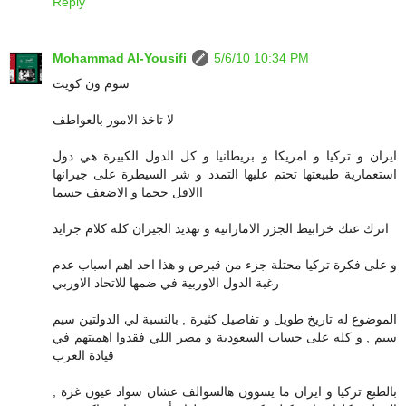
Reply
Mohammad Al-Yousifi
5/6/10 10:34 PM
سوم ون كويت
لا تاخذ الامور بالعواطف
ايران و تركيا و امريكا و بريطانيا و كل الدول الكبيرة هي دول
استعمارية طبيعتها تحتم عليها التمدد و شر السيطرة على جيرانها
االاقل حجما و الاضعف جسما
اترك عنك خرابيط الجزر الاماراتية و تهديد الجيران كله كلام جرايد
و على فكرة تركيا محتلة جزء من قبرص و هذا احد اهم اسباب عدم
رغبة الدول الاوربية في ضمها للاتحاد الاوربي
الموضوع له تاريخ طويل و تفاصيل كثيرة , بالنسبة لي الدولتين سيم
سيم , و كله على حساب السعودية و مصر اللي فقدوا اهميتهم في
قيادة العرب
بالطبع تركيا و ايران ما يسوون هالسوالف عشان سواد عيون غزة ,