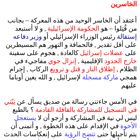
الخاسرين
.
أعتقد أن الخاسر الوحيد من هذه المعركة – بجانب
من قُتِلوا – هو
الحكومة الإسرائيلية
, و لا أستبعد
إستقالة
رئيس الوزراء الإسرائيلي أو
وزير دفاعه
على أقل تقدير , فالحماقة و التهور هم المسيطرين
على
عضلات إسرائيل
كالعادة , هجوم على سفينة
خارج الحدود
الإقليمية ,
إنزال جوي
مفاجيء في
الظلام ,
إطلاق النار و قتل و ترويع
الركاب , إجرام
همجي
ماركة مسجلة
لإسرائيل , و الله يعين أوباما
عليهم
.
في الأمس جاءتني رسالة من صديق يسأل عن
نِيّتي
في التسجيل للمشاركة بالقافلة القادمة
؟ بالطبع
ليس لي نية في المشاركة و أرجو أن لا
يستعجل
الأخوة
في الإقدام على هذه الخطوة , و أتمنى أن
يتم تأجيلها حتى
تتضح الرؤية
على إنعكاسات الحدث