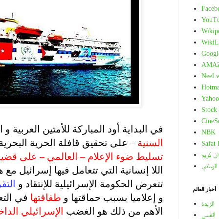
Faceb
YouT
Wikip
WikiL
Googl
AMA
Neel 
Hotma
Yahoo
Stock
.
CineS
في البداية أود المباركة للأمتين العربية و 
NBK
السنية
– على تحقيق قافلة الحرية البحرية 
Safat
ان كريم
تسليط ضوء الإعلام – العالمي – على قضي
 الوطني
اللا إنسانية التي تتعامل فيها إسرائيل مع هؤ
تتعرض الحكومة الإسرائيلية للإنتقاد و
التقر
أخبار العالم
و إعلاميا بسبب حماقتها و
طفاقتها
في التع
الزبدة
الأهم من ذلك هو الغضب
الإسرائيلي الدا
القبس