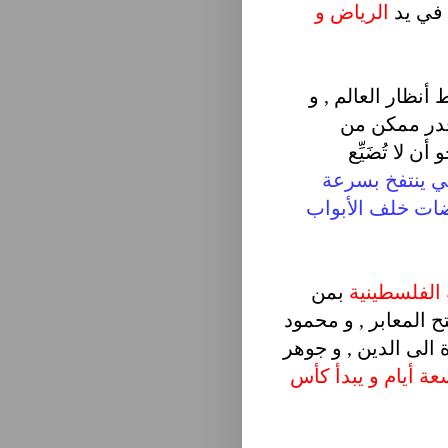
 في يد
الر
ياض و
أنظار العالم , و
 قدر ممكن من
 لا تُضَيِّع
ي ينتفخ بسرعة
ضات خلف الأبواب
 الفلسطينية
بمن
ح المعابر , و محمود
 الى الدين , و جوهر
عة أيام و يبدأ كأس