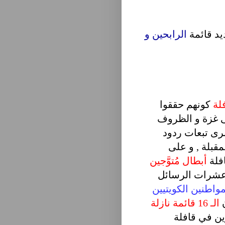
ديد قائمة
الرابحين و
لة
كونهم حققوا
 غزة و الظروف
نرى تبعات ردود
لمقبلة , و على
فلة
أبطال مُتوَّجين
ى عشرات الرسائل
مواطنين الكويتيين
ن
الـ 16 قائمة نازلة
ن في قافلة