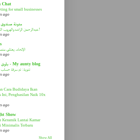
a Chat
ting for small businesses
rs ago
مدونة صندوق 
عبدالرحمن الراشد والهروب الى الأمام!
rs ago
s
الإلحاد، يعتلي منصة 
rs ago
بلوق عمتي - My aunty blog
تنوية: تم سرقة حساب ا
rs ago
n Cara Budidaya Ikan
s Ini, Penghasilan Naik 10x
rs ago
ght Show
n Keramik Lantai Kamar
 Minimalis Terbaru
rs ago
Show All