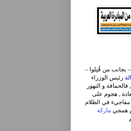
بجانب من قُتِلوا –
لة
رئيس الوزراء
فالحماقة و التهور
ادة , هجوم على
فاجيء في الظلام
م همجي
ماركة