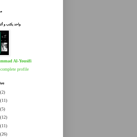
مق
واحد يكتب و أث
mmad Al-Yousifi
complete profile
ive
(2)
(11)
(5)
(12)
(11)
(26)