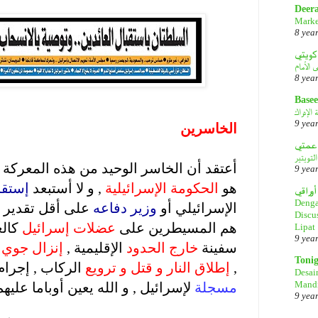
Deer
Marke
8 yea
كويتي
8 yea
Basee
.
.
الإدراك
9 yea
الخاسرين
.
لتويتير
أعتقد أن الخاسر الوحيد من هذه المعركة – 
9 yea
هو
الحكومة الإسرائيلية
, و لا أستبعد
إستقا
أوراقي
Denga
الإسرائيلي أو
وزير دفاعه
على أقل تقدير , 
Discu
هم المسيطرين على
عضلات إسرائيل
كالع
Lipat
9 yea
سفينة
خارج الحدود
الإقليمية ,
إنزال جوي
م
Toni
,
إطلاق النار و قتل و ترويع
الركاب , إجرا
Desai
Mandi
مسجلة
لإسرائيل , و الله يعين أوباما عليهم
9 yea
.