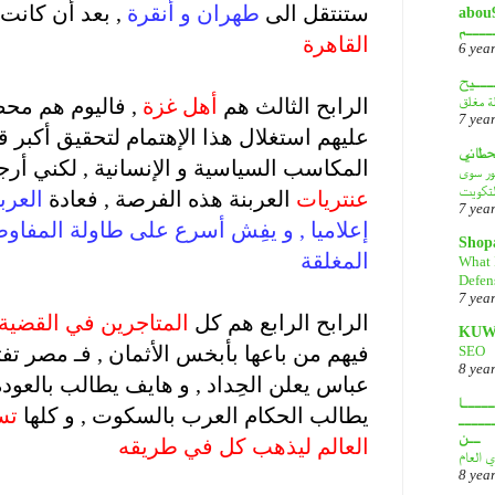
ستنتقل الى
طهران و أنقرة
, بعد أن كانت
أبـــو
ــــم
القاهرة
6 yea
.
ـــيح
لة مغلق
الرابح الثالث هم
أهل غزة
, فاليوم هم محط 
7 yea
عليهم استغلال هذا الإهتمام لتحقيق أكبر
قحطاني
المكاسب السياسية و الإنسانية , لكني أرجو أن
هور سوى
لتكويت
عنتريات
العربنة هذه الفرصة , فعادة
العرب
7 yea
إعلاميا , و يفِش أسرع على طاولة المفاو
Shop
المغلقة
What 
Defen
.
7 yea
الرابح الرابع هم كل
المتاجرين في القضية
KUW
فيهم من باعها بأبخس الأثمان , فـ مصر تفت
SEO
8 yea
عباس يعلن الحِداد , و هايف يطالب بالعودة
ــــا
يطالب الحكام العرب بالسكوت , و كلها
تس
ـــــ
ــن
العالم ليذهب كل في طريقه
ي العام
.
8 yea