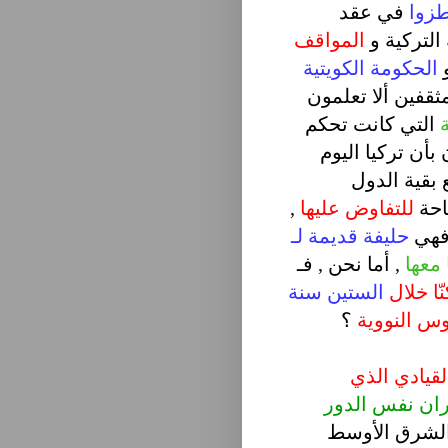
طزوا
في عقد
التركية و
المواقف
و
الحكومة الكويتية
ثقفين ألا تعلمون
ة
التي كانت تحكم
بأن تركيا اليوم
 بقية الدول
احة
للتفاوض عليها
,
 فهي
حليفة قديمة لـ
 معها
, أما نحن , فـ
ّا خلال
الستين سنة
س النووية
؟
لقيادي الذي
ران نفس الدور
الشرق الأوسط