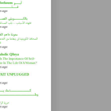
abou9othoum 
قـــثــــــــ
rs ago
بالكــــــويتي الفصـ
فلهذه الأسباب ... باب المسائ
rs ago
مدونة داهم ال
الصحافة الكويتية لن ينقذها من التد
ا
rs ago
aholic Q8eya
Is The Importance Of Self-
se In The Life Of A Woman?
rs ago
AIT UNPLUGGED
rs ago
كـــــــــــــاسك يـــ
وطــــــــــــــــــــــــ
حرية الرا
rs ago