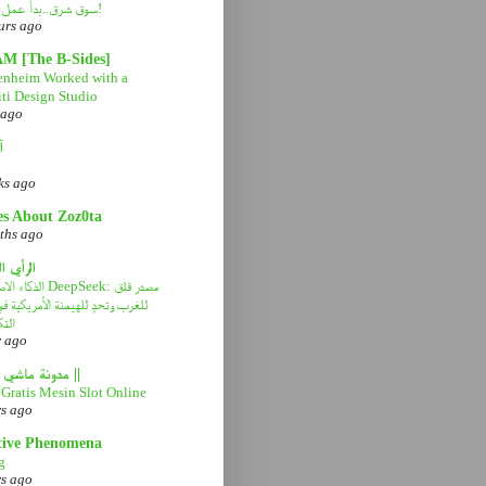
سوق شرق..بدأ عمل التطوير!
urs ago
AM [The B-Sides]
nheim Worked with a
ti Design Studio
 ago
آ
ks ago
es About Zoz0ta
ths ago
الرأي ا
الذكاء الاصطناعي eek
للغرب وتحدٍ للهيمنة الأمريكية 
التك
r ago
|| مدونة ماشي صح ||
Gratis Mesin Slot Online
rs ago
tive Phenomena
g
rs ago