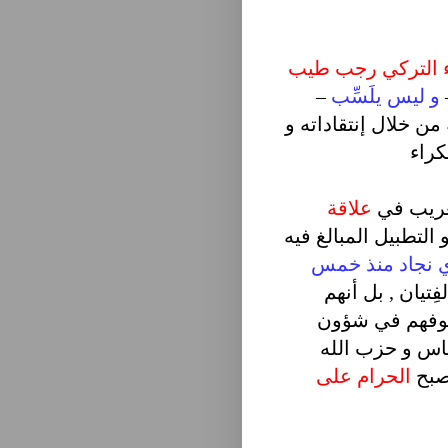
ء التركي رجب طيب
و ليس يلَسِّب
–
من خلال إنتقاداته و
كراء
لغريب في
علاقة
التطبيل المبالغ فيه
ي نجاد منذ خمس
فِتيان , بل أنهم
وفهم في شؤون
اس و حزب الله
أصبح
الحرام على