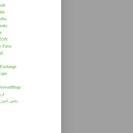
ook
ube
edia
eaks
e
ZON
w Furat
il
 Exchange
cape
 KuwaitBlogs
قرء
ملتقى الحوار