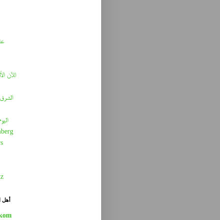
عا
الآن الأ
الشرق 
اليو
berg
s
tz
أهل ا
kom