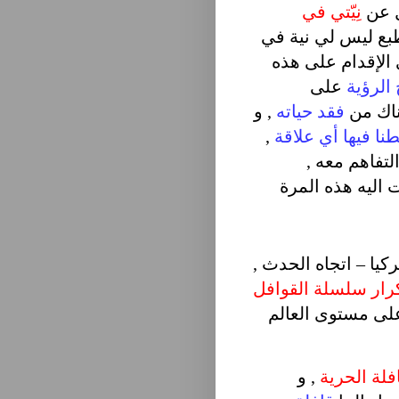
 عن
نِيّتي في
بع ليس لي نية في
الإقدام على هذه
الرؤية
على
ناك من
فقد حياته
, و
طنا فيها أي علاقة
,
تفاهم معه ,
ت اليه هذه المرة
ركيا – اتجاه الحدث ,
رار سلسلة القوافل
ى مستوى العالم
لة الحرية
, و