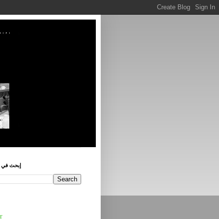
إبحث في ه
r