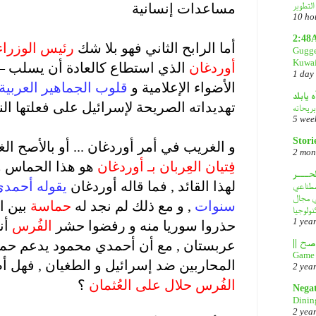
مساعدات إنسانية
10 ho
.
2:48
أما الرابح الثاني فهو بلا شك
رئيس الوزرا
Gugge
Kuwai
أوردغان
الذي استطاع كالعادة أن يسلب –
1 day
الأضواء الإعلامية و
قلوب الجماهير العربية
ه يابلد
تهديداته الصريحة لإسرائيل على فعلتها الن
بريحاته
5 wee
.
Stori
و الغريب في أمر أوردغان ... أو بالأصح ا
2 mon
فِتيان العِربان بـ أوردغان
هو هذا الحماس و 
لحـــر
لهذا القائد , فما قاله أوردغان
يقوله أحمد
DeepS: مصدر قلق
في مجال
سنوات
, و مع ذلك لم نجد له
حماسة
بين ال
نولوجيا
1 yea
حذروا سوريا منه و رفضوا حشر
الفُرس
أن
عربستان , مع أن أحمدي محمود يدعم حم
Game 
المحاربين ضد إسرائيل و الطغيان , فهل 
2 yea
الفُرس حلال على العُثمان
؟
Nega
Dinin
.
2 yea