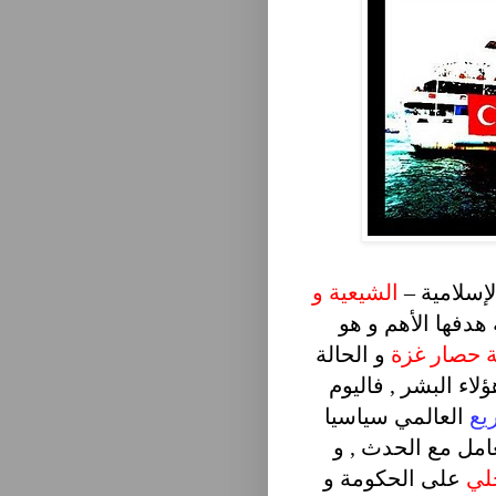
الإسلامية –
الشيعية و
هدفها الأهم و هو
ة حصار غزة
و الحالة
لاء البشر , فاليوم
يع
العالمي سياسيا
امل مع الحدث , و
خلي
على الحكومة و