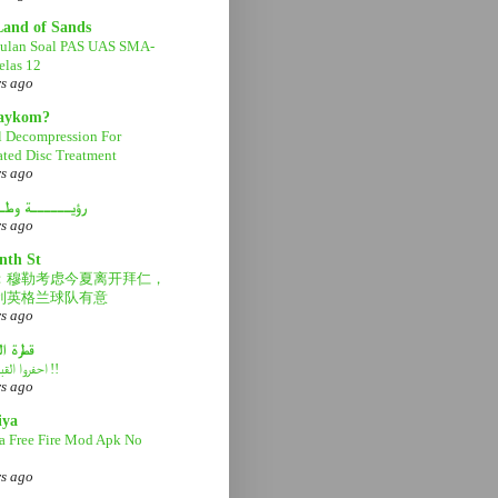
Land of Sands
ulan Soal PAS UAS SMA-
las 12
rs ago
aaykom?
l Decompression For
ated Disc Treatment
rs ago
رؤيــــــة وطـ
rs ago
nth St
：穆勒考虑今夏离开拜仁，
利英格兰球队有意
rs ago
قطرة ا
احفروا القبر عميقاً !!
rs ago
iya
a Free Fire Mod Apk No
rs ago