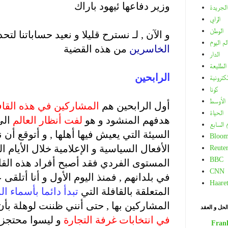
وزير دفاعها ئيهود باراك
الجريدة
.
الراي
الوطن
و الآن , لـ نسترح قليلا و نعيد حساباتنا لتح
لم اليوم
الخاسرين
من هذه القضية
الدار
.
الطليعة
الرابحين
لكترونية
كونا
.
الأوسط
أول الرابحين هم
المشاركين في هذه القاف
الحياة
هدفهم المنشود و هو
لفت أنظار العالم
الى
م السابع
السيئة التي يعيش فيها أهلها , و أتوقع أن 
Bloom
الأفعال السياسية و الإعلامية خلال الأيام ا
Reuter
BBC
المستوى الفردي فقد أصبح أفراد هذه القا
CNN
في بلدانهم , فمنذ اليوم الأول و أنا أتلق
Haare
المتعلقة بالقافلة التي
تبدأ دائما بأسماء ال
المشاركين بها , حتى أنني ظننت لوهلة بأ
لحل و العقد
في انتخابات غرفة التجارة
و ليسوا محتجزي
Fran