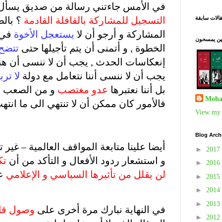
في الأمس جاءتني رسالة من صديق يسأل
التسجيل للمشاركة بالقافلة القادمة
؟ بالط
الات سابقة
المشاركة و أرجو أن لا
يستعجل الأخوة
في 
نين يمسحون
الخطوة , و أتمنى أن يتم تأجيلها حتى
تتضح 
إنعكاسات الحدث , يجب أن لا ننسى أن ه
يجب أن لا ننسى أننا نتعامل مع دولة
لا ترب
بل أننا نعتبرها
عدو مغتصب
و من الصعب ال
Moha
فالأمور كان ممكن أن لا تنتهي الى ما انته
View my 
.
Blog Arch
أيضا علينا متابعة المواقف العالمية – غير ت
►
2017
و استشعار ردود الأفعال و التأكد من أن
تك
►
2016
لن يقلل من تأثيرها السياسي و الإعلامي
عل
►
2015
►
2014
.
►
2013
في النهاية نبارك مرة أخرى على
وصول قاف
►
2012