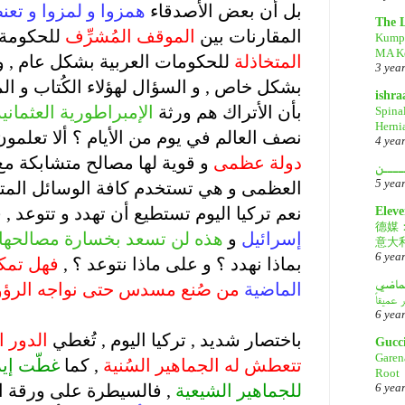
بل أن بعض الأصدقاء
همزوا و لمزوا و تعن
The 
المقارنات بين
الموقف المُشرِّف
للحكومة 
Kump
MA Ke
المتخاذلة
للحكومات العربية بشكل عام , 
3 yea
بشكل خاص , و السؤال لهؤلاء الكُتاب و الم
ishr
بأن الأتراك هم ورثة
الإمبراطورية العثماني
Spina
Herni
نصف العالم في يوم من الأيام ؟ ألا تعلمون 
4 yea
دولة عظمى
و قوية لها مصالح متشابكة مع
ــــن
5 yea
العظمى و هي تستخدم كافة الوسائل المت
نعم تركيا اليوم تستطيع أن تهدد و تتوعد ,
Eleve
德媒
إسرائيل
و
هذه لن تسعد بخسارة مصالحها
意大
6 yea
بماذا نهدد ؟ و على ماذا نتوعد ؟ ,
فهل تمكن
لماضي
الماضية
من صُنع مسدس حتى نواجه الرؤو
.
6 yea
باختصار شديد , تركيا اليوم , تُغطي
الدور ا
Gucc
Garen
تتعطش له الجماهير السُنية
, كما
غطّت إي
Root
للجماهير الشيعية
, فالسيطرة على ورقة 
6 yea