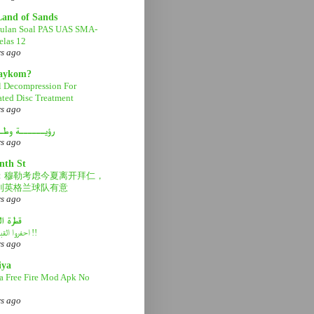
Land of Sands
ulan Soal PAS UAS SMA-
las 12
rs ago
aaykom?
l Decompression For
ated Disc Treatment
rs ago
رؤيــــــة وطـ
rs ago
nth St
：穆勒考虑今夏离开拜仁，
利英格兰球队有意
rs ago
قطرة ا
احفروا القبر عميقاً !!
rs ago
iya
a Free Fire Mod Apk No
rs ago