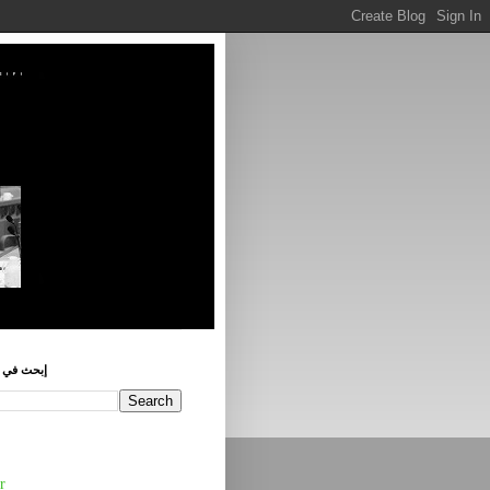
إبحث في ه
r