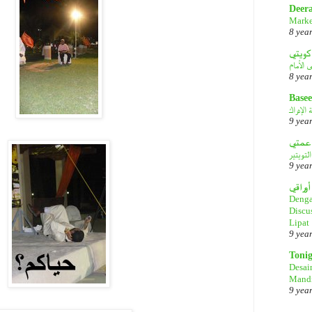
Deer
Marke
8 yea
كويتي
8 yea
Basee
الإدراك
9 yea
لتويتير
9 yea
أوراقي
Denga
Discu
Lipat
9 yea
Toni
Desai
Mandi
9 yea