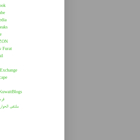
ook
ube
edia
eaks
e
ZON
w Furat
il
 Exchange
cape
 KuwaitBlogs
قرء
ملتقى الحوار