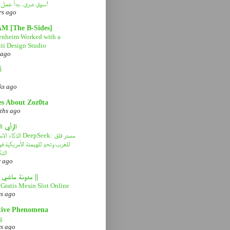
سوق شرق..بدأ عمل التطوير!
rs ago
AM [The B-Sides]
nheim Worked with a
ti Design Studio
 ago
آ
ks ago
es About Zoz0ta
ths ago
الرأي ا
الذكاء الاصطناعي eek
للغرب وتحدٍ للهيمنة الأمريكية 
التك
r ago
|| مدونة ماشي صح ||
Gratis Mesin Slot Online
rs ago
tive Phenomena
g
rs ago