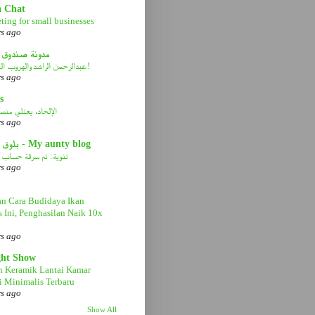
a Chat
ting for small businesses
rs ago
مدونة صندوق 
عبدالرحمن الراشد والهروب الى الأمام!
rs ago
s
الإلحاد، يعتلي منصة 
rs ago
بلوق عمتي - My aunty blog
تنوية: تم سرقة حساب ا
rs ago
n Cara Budidaya Ikan
s Ini, Penghasilan Naik 10x
rs ago
ght Show
n Keramik Lantai Kamar
 Minimalis Terbaru
rs ago
Show All