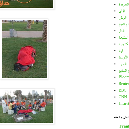
الجريدة
الراي
الوطن
لم اليوم
الدار
الطليعة
لكترونية
كونا
الأوسط
الحياة
م السابع
Bloom
Reuter
BBC
CNN
Haare
لحل و العقد
Fran