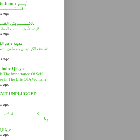
abou9othoum 
قـــثــــــــ
rs ago
بالكــــــويتي الفصـ
فلهذه الأسباب ... باب المسائ
rs ago
مدونة داهم ال
الصحافة الكويتية لن ينقذها من التد
ا
rs ago
aholic Q8eya
Is The Importance Of Self-
se In The Life Of A Woman?
rs ago
AIT UNPLUGGED
rs ago
كـــــــــــــاسك يـــ
وطــــــــــــــــــــــــ
حرية الرا
rs ago