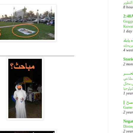
8 hou
2:48
Gugge
Kuwai
1 day
ه يابلد
بريحاته
4 wee
________________________________
Stori
2 mon
لحـــر
DeepS: مصدر قلق
في مجال
نولوجيا
1 yea
Game 
2 yea
Nega
Dinin
2 yea