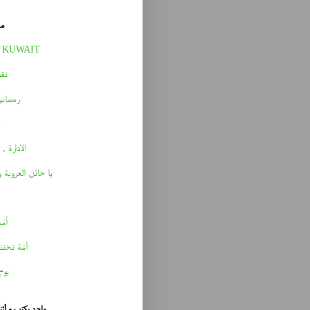
مق
 KUWAIT
نقط
رمضاني
الادارة , 
يا خائن العروبة 
أمّه 
أمّة تختن
يوم
واحد يكتب و أث