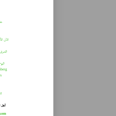
عا
الآن الأ
الشرق 
اليو
berg
s
tz
أهل ا
kom