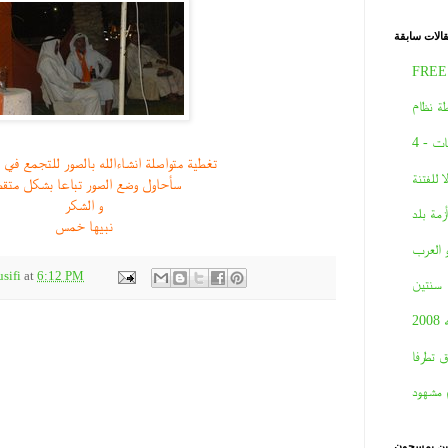
الات سابقة
FREE
ة نظام
ات - 4
تغطية متواصلة انشاءالله بالصور للتجمع في
لا للفتنة
سأحاول وضع الصور تباعا بشكل متق
و الشكر
أزمة بلد
نبيها خمس
و العرب
sifi
at
6:12 PM
سنتين
2008
ق تطرفا
 مشهود
نين يمسحون