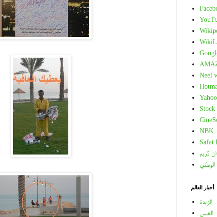
Faceb
YouT
Wikip
WikiL
Googl
AMA
Neel 
Hotma
Yahoo
Stock
CineS
NBK
Safat
ان كريم
 الوطني
أخبار العالم
الزبدة
القبس