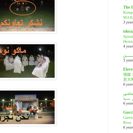
The 
Kump
MA Ke
3 yea
ishr
Spina
Herni
4 yea
ــــن
5 yea
Eleve
德媒
意大
6 yea
لماضي
6 yea
Gucc
Garen
Root
6 yea