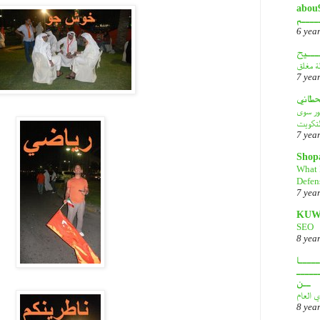
أبـــو
ــــم
6 yea
ـــيح
لة مغلق
7 yea
قحطاني
هور سوى
لتكويت
7 yea
Shop
What 
Defen
7 yea
KUW
SEO
8 yea
ــــا
ـــــ
ــن
ي العام
8 yea