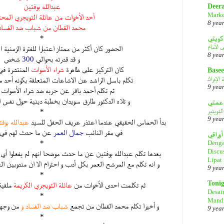
عبدالله بوفتين
Deer
Marke
أحد الأخوات من عائلة التويجري المحت
8 yea
محمد القطان من شباب ضد الفساد
*
كويتي
الحضور كان أكثر من ممتاز اعتبارا للفترة الزمنية 
8 yea
و قد قدرته بحوالي
300
شخص
كان التركيز على ظاهرة
شراء الأصوات
المنتشرة في 
Basee
الإدراك
تكلم باسل الراشد عن الاشاعات المتعلقة بكونه أحد 
9 yea
ثم تكلم أحمد باقر عن حربه ضد شراء الأصوات و 
و تلاه الدكتور طارق سويدان بخطبة دينية حول نفس 
لتويتير
*
9 yea
بدأ الحماس الحقيقي عندما اعتذر عريف الحفل للسيد
عبدالله بوف
في مقر النائب
جمال العمر
عن ما حدث لهم في ال
أوراقي
*
Denga
Discu
بعدها تكلم عبدالله بوفتين عن ما حدث موضحا انهم لم يفعلوا 
Lipat
و انه تكلم مع المرشح العمر بكل أدب و احترام الا ان مندوبين 
9 yea
*
Toni
ثم تكلمت احدى الأخوات من
عائلة التويجري الكريمة
ملقية
Desai
*
Mandi
و أخيرا تكلم محمد القطان من تجمع
شباب ضد الفساد و
من وجهة
9 yea
*