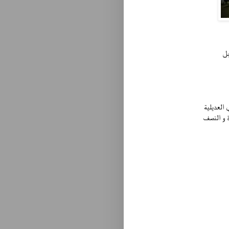
بل
العديلية
ة و النصف