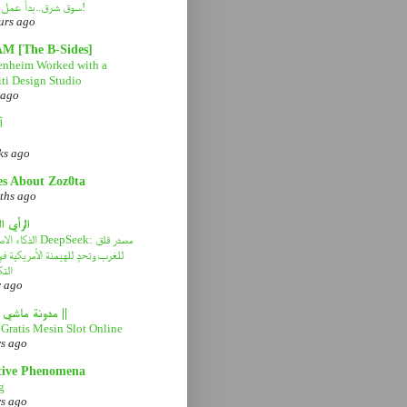
سوق شرق..بدأ عمل التطوير!
urs ago
AM [The B-Sides]
nheim Worked with a
ti Design Studio
 ago
آ
ks ago
es About Zoz0ta
ths ago
الرأي ا
الذكاء الاصطناعي eek
للغرب وتحدٍ للهيمنة الأمريكية 
التك
r ago
|| مدونة ماشي صح ||
Gratis Mesin Slot Online
rs ago
tive Phenomena
g
rs ago