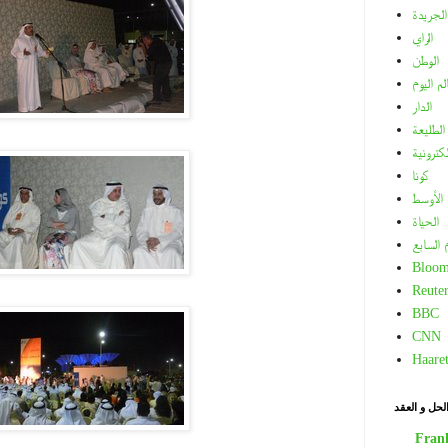
الجريدة
الراي
الوطن
لم اليوم
الدار
الطليعة
لكترونية
كونا
الأوسط
الحياة
م السابع
Bloom
Reuter
BBC
CNN
Haare
لحل و العقد
Fran