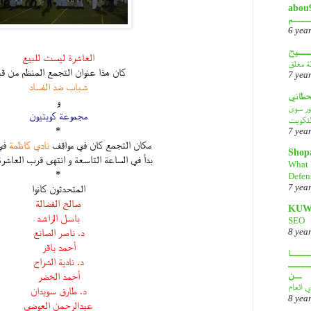
أبـــو
ــــم
6 yea
ـــيح
العاشرة ليست للبيع
لة مغلق
كان هذا عنوان التجمع المنظم من ق
7 yea
شباب ضد الفساد
قحطاني
و
هور سوى
مجموعة كويتيون
لتكويت
*
7 yea
مكان التجمع كان في مواقف
نادي كاظمة
في 
Shop
بدأ في الساعة التاسعة و انتهى قرب العاشر
What 
*
Defen
7 yea
المتحدثون كانوا
صالح الفضالة
KUW
باسل الراشد
SEO
د. ناصر الصانع
8 yea
أحمد باقر
ــــا
د. نادية الشراح
ـــــ
ــن
أحمد الخضر
ي العام
د. طارق سويدان
8 yea
عبدالرحمن العوضي