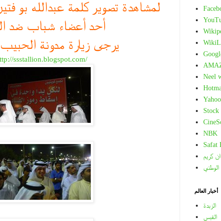
لمشاهدة تصوير كلمة عبدالله بو فتي
Faceb
YouT
أحد أعضاء شباب ضد ال
Wikip
يرجى زيارة مدونة الحبيب
WikiL
Googl
ttp://ssstallion.blogspot.com/
AMA
Neel 
Hotma
Yahoo
Stock
CineS
NBK
Safat
ان كريم
 الوطني
أخبار العالم
الزبدة
القبس