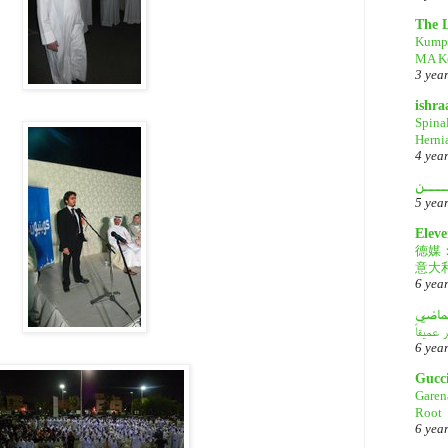
The 
Kump
MA Ke
3 yea
ishr
Spina
Herni
4 yea
ــــن
5 yea
Eleve
德媒
意大
6 yea
لماضي
6 yea
Gucc
Garen
Root
6 yea