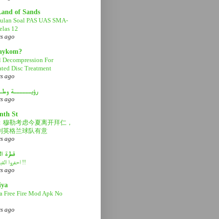
Land of Sands
ulan Soal PAS UAS SMA-
las 12
rs ago
aaykom?
l Decompression For
ated Disc Treatment
rs ago
رؤيــــــة وطـ
rs ago
nth St
：穆勒考虑今夏离开拜仁，
利英格兰球队有意
rs ago
قطرة ا
احفروا القبر عميقاً !!
rs ago
iya
a Free Fire Mod Apk No
rs ago