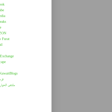
ook
ube
edia
eaks
e
ZON
w Furat
il
 Exchange
cape
 KuwaitBlogs
قرء
ملتقى الحوار