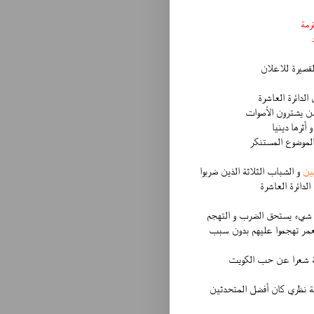
رمة
القصيرة للاعلان
الدائرة العاشرة
من يشترون الأصوات
أثرها دينيا
الموضوع المستنكر
تين
و الشباب الثلاثة الذين ضربوا
دائرة العاشرة
أي شيء يستحق الضرب و التهجم
العمر تهجموا عليهم بدون سبب
 شعرا عن حب الكويت
 نظري كان أفضل المتحدثين