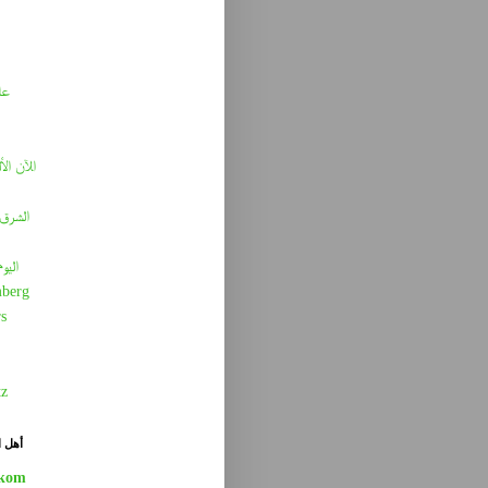
عا
الآن الأ
الشرق 
اليو
berg
s
tz
أهل ا
kom