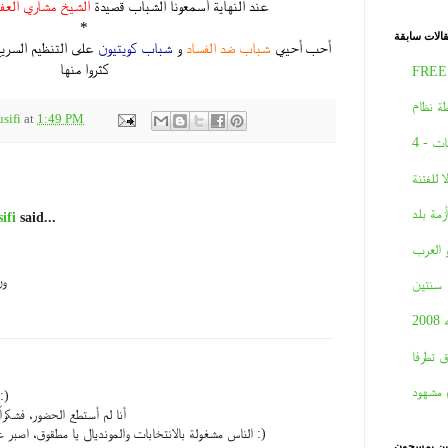
عند النهاية أسمعونا الشباب قصيدة
الشيخ مشاري الع
*
الات سابقة
أحب أحيي
شباب ضد الفساد
و
شباب كويتيون
على التنظيم السريع 
كثروا منها
FREE
ة نظام
sifi
at
1:49 PM
ات - 4
لا للفتنة
أزمة بلد
ifi
said...
و العرب
ون
سنتين
2008
ق تطرفا
 مشهود
أحتفظ بأسبقية أول 
أنا لم أستطع الحضور، فشكر
الناس مشغولة بالانتخابات والمونديال يا مطقوق، اصبر عليهم، بالطريق الى زيارتك :)
نين يمسحون