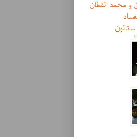
ن و محمد القطان
فساد
 ستالون
h