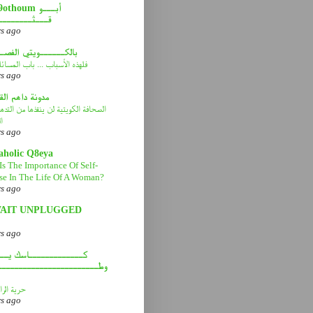
abou9othoum 
قـــثــــــــ
rs ago
بالكــــــويتي الفصـ
فلهذه الأسباب ... باب المسائ
rs ago
مدونة داهم ال
الصحافة الكويتية لن ينقذها من التد
ا
rs ago
aholic Q8eya
Is The Importance Of Self-
se In The Life Of A Woman?
rs ago
AIT UNPLUGGED
rs ago
كـــــــــــــاسك يـــ
وطــــــــــــــــــــــــ
حرية الرا
rs ago