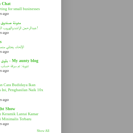
a Chat
ting for small businesses
rs ago
مدونة صندوق 
عبدالرحمن الراشد والهروب الى الأمام!
rs ago
s
الإلحاد، يعتلي منصة 
rs ago
بلوق عمتي - My aunty blog
تنوية: تم سرقة حساب ا
rs ago
n Cara Budidaya Ikan
s Ini, Penghasilan Naik 10x
rs ago
ght Show
n Keramik Lantai Kamar
 Minimalis Terbaru
rs ago
Show All