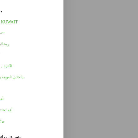
مق
 KUWAIT
نقط
رمضاني
الادارة , 
يا خائن العروبة 
أمّه 
أمّة تختن
يوم
واحد يكتب و أث