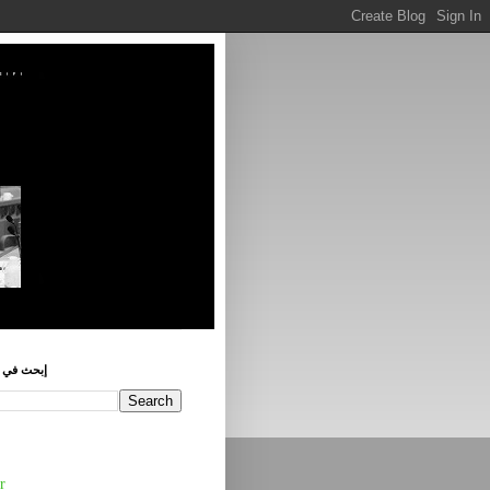
إبحث في ه
r