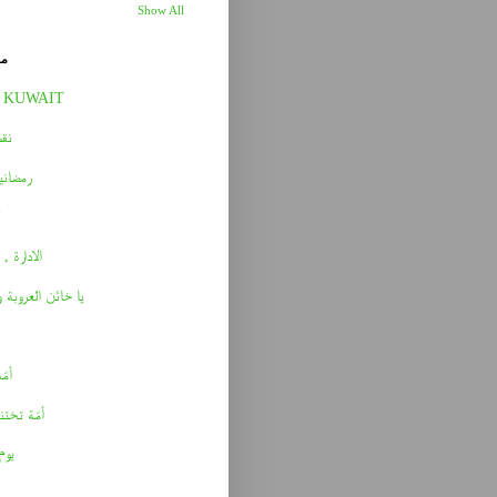
Show All
مق
 KUWAIT
نقط
رمضاني
الادارة , 
يا خائن العروبة 
أمّه 
أمّة تختن
يوم