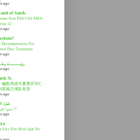
rs ago
Land of Sands
ulan Soal PAS UAS SMA-
las 12
rs ago
aaykom?
l Decompression For
ated Disc Treatment
rs ago
رؤيــــــة وطـ
rs ago
nth St
：穆勒考虑今夏离开拜仁，
利英格兰球队有意
rs ago
قطرة ا
احفروا القبر عميقاً !!
rs ago
iya
a Free Fire Mod Apk No
rs ago