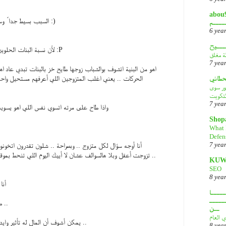
أبـــو
السبب بسيط جدا ً وسهل وواضح ومايبيلة تفكير :)
ــــم
6 yea
ـــيح
لأن نسبة البنات الحلوين زادت والكل صاير خفيف :P
لة مغلق
7 yea
اهو من البنية اتشوف بوالشباب زوجها طايح خز بالبنات تبدي عا
قحطاني
الحركات .. يعني اغلب المتزوجين اللي أعرفهم مستحيل واحد
هور سوى
لتكويت
7 yea
واذا طاح على مرته اتسوي نفس اللي اهو يسوي
Shop
What 
Defen
7 yea
أنا أوجه سؤال لكل متزوج .. وبصراحة .. شلون تقدرون اتخو
تزوجت أعقل وبلا هالسوالف عشان لا أييك اليوم اللي تنحط بموقف ودك اطق راسك بالطوفه ..
KUW
SEO
8 yea
أنا
ــــا
ـــــ
طبعا فيه أسباب ثانية ووايد ..
ــن
ي العام
يمكن أشوف أن المال له تأثير وايد كبير على سعادة الزوجين ..
8 yea