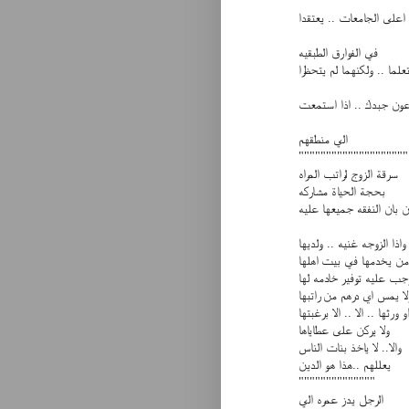
""""""""""""""""""
 اعلى الجامعات .. يعتقدا
في الفوارق الطبقيه
تعلما .. ولكنهما لم يتحظرا
عون جبدك .. اذا استمعت
الي منطقهم
""""""""""""""""""""
سرقة الزوج لراتب المراه
بحجة الحياة مشاركه
ن بان النفقه جميعها عليه
واذا الزوجه غنيه .. ولديها
من يخدمها في بيت اهلها
جب عليه توفير خادمه لها
لا يمس اي درهم من راتبها
و ورثها .. الا .. الا برغبتها
ولا يركن على عطاياها
والا.. لا ياخذ بنات الناس
يعللهم ..هذا هو الدين
""""""""""""""
الرجل يدز عمره الي