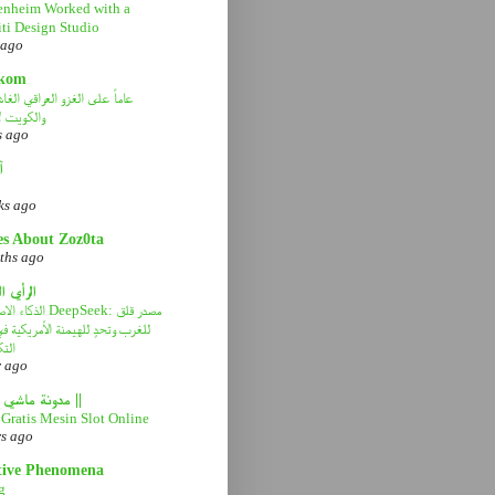
nheim Worked with a
ti Design Studio
 ago
kom
والكويت ل
s ago
آ
ks ago
es About Zoz0ta
ths ago
الرأي ا
الذكاء الاصطناعي eek
للغرب وتحدٍ للهيمنة الأمريكية 
التك
r ago
|| مدونة ماشي صح ||
Gratis Mesin Slot Online
rs ago
tive Phenomena
g