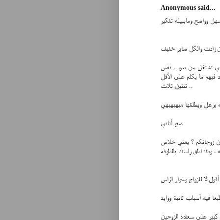
Anonymous said...
د اهي تشتغل من صوب نفس
 فيهم ما يكلم على الأقل
ثنتين ثلاث ..
ه يزعل ويطلقها هيهيهيهي
صج أناني
نون زوجاتكم ؟ يعني خلاص
 أقول لا للزواج وعوار الراس