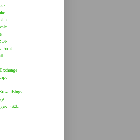
ook
ube
edia
eaks
e
ZON
w Furat
il
 Exchange
cape
 KuwaitBlogs
قرء
ملتقى الحوار