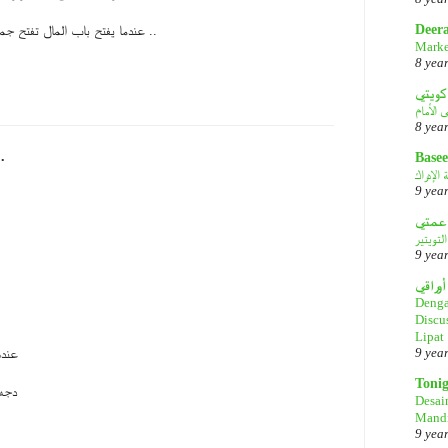
Deer
عندما يفتح باب المال تفتح جميع الأبواب المؤدية للطلاق ..
Marke
8 yea
كويتي
8 yea
.
Basee
الإدراك
9 yea
لتويتير
9 yea
أوراقي
Denga
Discu
Lipat
9 yea
عنده
Toni
\دجه
Desai
Mandi
9 yea