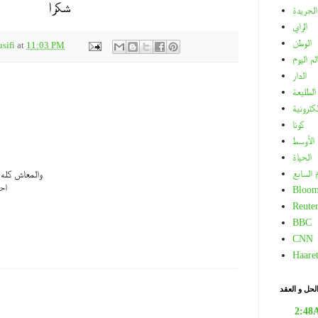
شكرا
الجريدة
الراي
الوطن
sifi
at
11:03 PM
لم اليوم
الدار
الطليعة
لكترونية
كونا
الأوسط
الحياة
م السابع
والمعاش كل
اح
Bloom
Reuter
BBC
CNN
Haare
لحل و العقد
2:48