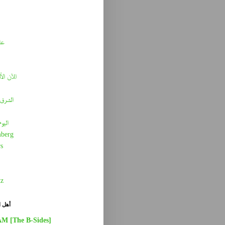
عا
الآن الأ
الشرق 
اليو
berg
s
tz
أهل ا
AM [The B-Sides]