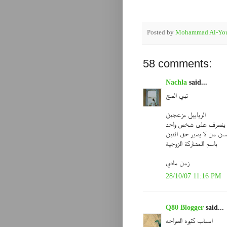
Posted by
Mohammad Al-You
58 comments:
Nachla
said...
تبي الصج
الرياييل مزعجين
ه ينصرف على شخص واحد
سن من لا يصير حق اثنين
باسم المشاركة الزوجية
زمن مادي
28/10/07 11:16 PM
Q80 Blogger
said...
اسباب كثيره الصراحه