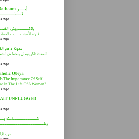
abou9othoum 
قـــثــــــــ
rs ago
بالكــــــويتي الفصـ
فلهذه الأسباب ... باب المسائ
rs ago
مدونة داهم ال
الصحافة الكويتية لن ينقذها من التد
ا
rs ago
aholic Q8eya
Is The Importance Of Self-
se In The Life Of A Woman?
rs ago
AIT UNPLUGGED
rs ago
كـــــــــــــاسك يـــ
وطــــــــــــــــــــــــ
حرية الرا
rs ago