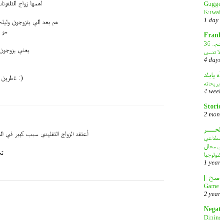
اهمها زواج التلفون
Gugge
Kuwai
1 day
هم بعد الي يتزوجون وليل
مو ه
Fran
36 عاماً على الغزو العراقي الغاشم..
يعني يزوجون
ا تنسى
4 day
ه يابلد
ناطرين موضوعك ماني معلق اكثر :)
بريحاته
4 wee
Stori
2 mon
لحـــر
أعتقد الزواج التقليدي سبب كبير في ال
DeepS: مصدر قلق
في مجال
ثم
نولوجيا
1 yea
Game 
2 yea
Nega
Dinin