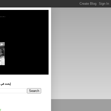
إبحث في ه
r