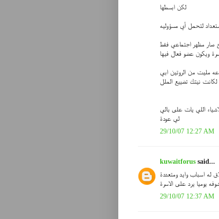
لكن ابسطها
ستعداد لتحمل أي مسؤوليه
اج صار مظهر اجتماعي فقط
رة ويكون عضو فعال فيها
عه مليت من الروتين ابي
اشياء اللي يات على بالي
لي عودة
29/10/07 12:27 AM
kuwaitforus
said...
اق له اسباب وايد ومتعددة
وفه يوميا يرد على الاسرة
29/10/07 12:37 AM