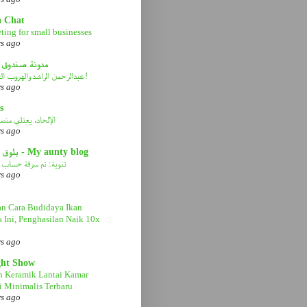
a Chat
ting for small businesses
rs ago
مدونة صندوق 
عبدالرحمن الراشد والهروب الى الأمام!
rs ago
s
الإلحاد، يعتلي منصة 
rs ago
بلوق عمتي - My aunty blog
تنوية: تم سرقة حساب ا
rs ago
n Cara Budidaya Ikan
s Ini, Penghasilan Naik 10x
rs ago
ght Show
n Keramik Lantai Kamar
 Minimalis Terbaru
rs ago