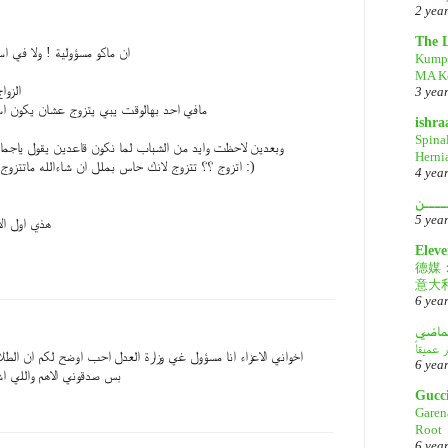
2 yea
The 
ان ماكو مسؤولية ! ولا في ا
Kump
MA Ke
الزو
3 yea
مافي احد بهالوقت يبي يتزوج عشان يكون اس
ishr
Spina
وبعدين لاحظت وايد من الشباب لما نكون قاعدين يقول ياجما
Herni
اتزوج ؟؟ تتزوج لانك حاس بملل ان شاءالله ماتتزوج لكانت نيتك تضييع الملل :)
4 yea
ــــن
5 yea
هذي اول ال
Eleve
德媒
意大
6 yea
لماضي
اخواني الاعزاء انا مسؤول غي وزارة العدل احب اوضح لكم ان الطل
6 yea
بس صدقوني الاهم واللي اش
Gucc
Garen
Root
6 yea