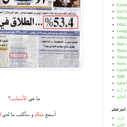
Faceb
YouT
Wikip
WikiL
Googl
AMA
Neel 
Hotma
Yahoo
Stock
CineS
NBK
.
Safat
.
ان كريم
 الوطني
ما هي
الأسباب
؟
.
أخبار العالم
أسمع
منكم
و سأكتب ما لدي
ل
الزبدة
.
القبس