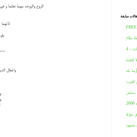
الزوج والزوجه مهما تعلما و في
الات سابقة
لانهما 
FREE
يلو
ة نظام
ات - 4
"""
لا للفتنة
واغفال الدي
أزمة بلد
و العرب
سنتين
و
و
2008
ا
ق تطرفا
 مشهود