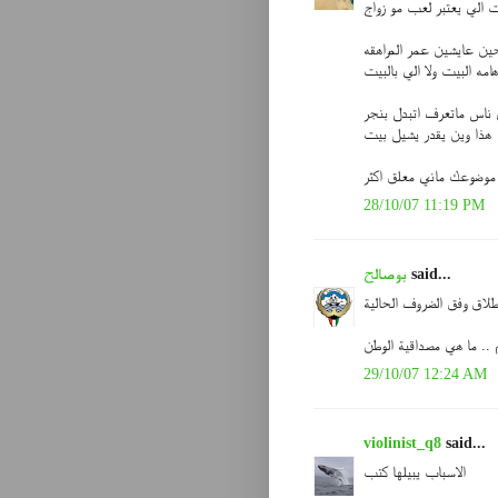
ات الي يعتبر لعب مو زواج
حين عايشين عمر المراهقه
امه البيت ولا الي بالبيت
 ناس ماتعرف اتبدل بنجر
هذا وين يقدر يشيل بيت
28/10/07 11:19 PM
said...
بوصالح
طلاق وفق الضروف الحالية
 .. ما هي مصداقية الوطن
29/10/07 12:24 AM
violinist_q8
said...
الاسباب يبيلها كتب