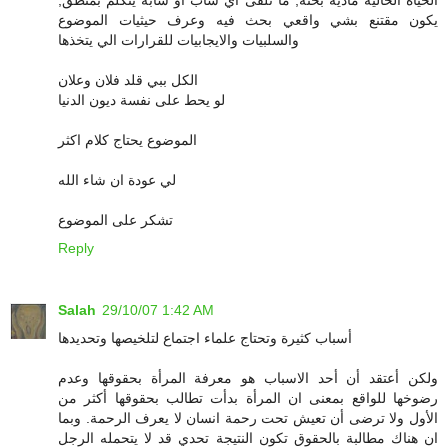
الحياة الحالية مادية بحتة, ما تلقى اي شاب او شابة يتكلم بمنطق,
يكون مقتنع بشي واقعي بحث فيه وعرف حيثيات الموضوع
والسلبيات والايجابيات للقرارات الي يتخذها
الكل ببي قلد فلان وعلان
لو يحط على نفسة ديون الدنيا
الموضوع يحتاج كلام اكثر
لي عودة ان شاء الله
تشكر على الموضوع
Reply
Salah
29/10/07 1:42 AM
أسباب كثيرة وتحتاج علماء اجتماع لتلخيصها وتحديدها
ولكن أعتقد أن أحد الاسباب هو معرفة المرأة بحقوقها وعدم
رضوخها للواقع بمعنى ان المرأة بدأت تطالب بحقوقها أكثر من
الأول ولا ترضى أن تعيش تحت رحمة انسان لا يعرف الرحمة. وبما
ان هناك مطالبة بالحقوق تكون النتيجة تحدي قد لا يتحمله الرجل