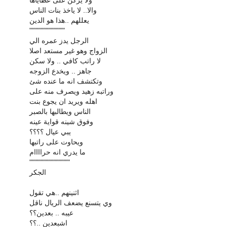
ولا يركن على عطاياها
والا.. لا ياخذ بنات الناس
يعللهم ..هذا هو الدين
""""""""""""""
الرجل يدز عمره الي
الزواج وهو غير مستعد اصلا
لا راتب كافي .. ولا سكن
جاهز .. ويخدع الزوجه
وتكتشف انه ما عنده شئ
وراتبه زهيد ويصرف منه على
اهله ويريد ان يجوع بنت
الناس ويطالبها بالصبر
وفوق شينه قواية عينه
يبي عيال ؟؟؟؟
ويحاوت على راتبها
ما يدري انه حراااام
""""""""""""""""
الجكر
اثنينهم ..هي تقول
وي يتسنع يضعف الريال ناقل
عيبه .. بعدين؟؟
اشبعدين ..؟؟