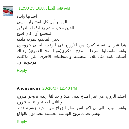
29/10/07 11:50 AM
فتى الجبل
أسبابها وايدة
الزواج أول كان استقرار نفسي
الحين مجرد مشروع لتكملة الديكور
المجتمع أول كان قنوع
الحين المجتمع نظرته مادية
هذا غير ان نسبة كبيرة من الأزواج في الوقت الحالي يتزوجون
واهما ماوصلوا لمرحلة النضج الفكري(مو النضج العمري) وهناك
أسباب ثانية مثل غلاء المعيشة والمتطلبات الأخرى اللي ماكانت
موجودة أول
Reply
Anonymous
29/10/07 12:48 PM
اعتقد الزواج من غير اقتناع يعني مثلا واحد لقا ربعه تزوجو فتزوج
والثاني امه تحن عليه فتزوج
واهم سبب ببالي ان اكو ناس تنظر للزواج من ناحية جنسية فقط
وهني بعد ماتروح الوناسه الجنسية ينصدمون بالواقع
Reply