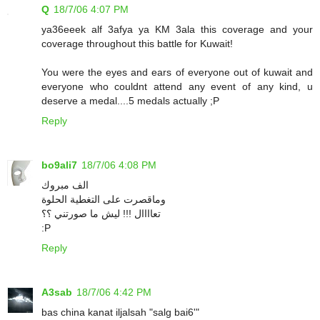
Q
18/7/06 4:07 PM
ya36eeek alf 3afya ya KM 3ala this coverage and your
coverage throughout this battle for Kuwait!
You were the eyes and ears of everyone out of kuwait and
everyone who couldnt attend any event of any kind, u
deserve a medal....5 medals actually ;P
Reply
bo9ali7
18/7/06 4:08 PM
الف مبروك
وماقصرت على التغطية الحلوة
تعاااال !!! ليش ما صورتني ؟؟
:P
Reply
A3sab
18/7/06 4:42 PM
bas china kanat iljalsah "salg bai6'"