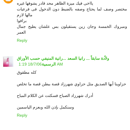
يااخى فيك ميزة الظاهر محد قادر يشوفها غيره
مختصر وصف لما يحتاج وصفه بالضبط دون الدخول فى فرعيات
مالها لازم
برافوا
ومبروك الخمسة وجان زين يستقيلون بس علشان يطيح جمال
العمر
Reply
ولاّدة سابقاً ... رانيا السعد ...رانية المنيفي حسب الأوراق
18/7/06 1:19 AM
الرسمية
كله مطقوق
حزاوينا أيها الصديق مثل حزاوي شهرزاد قصة ببطن قصة ما تخلص
أدرك شهرزاد الصباح فسكتت عن الكلام المباح
وسنكمل بإذن الله وبعزم الياسمين
Reply