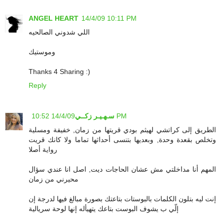
ANGEL HEART
14/4/09 10:11 PM
اللي شدوني الصالحيه
وموستيك
Thanks 4 Sharing :)
Reply
14/4/09 10:52 PM
سـهـيـر زكــي
الطريق إلى كراتشي لهيثم بودي قريتها من زمان, خفيفة ومسلية
وتخلص بقعدة وحدة, وبعديها بتنسى أحداثها تماما ولا كانك قريت
رواية أصلا
المهم أنا مداخلتي مش عشان الحاجات ديت, اصل انا عندي سؤال
محيرني من زمان
إنت ليه بتلون الكلمات بالبوستات بتاعتك بصورة مبالغ فيها لدرجة إن
إلّي ب يشوف البوست بتاعك يتهيأله إنها لوحة سريالية