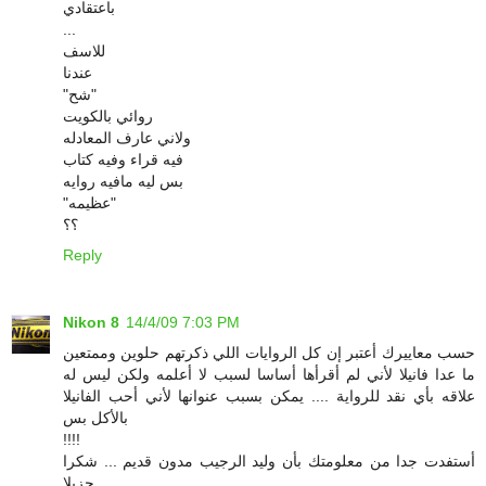
باعتقادي
...
للاسف
عندنا
"شح"
روائي بالكويت
ولاني عارف المعادله
فيه قراء وفيه كتاب
بس ليه مافيه روايه
"عظيمه"
؟؟
Reply
Nikon 8
14/4/09 7:03 PM
حسب معاييرك أعتبر إن كل الروايات اللي ذكرتهم حلوين وممتعين
ما عدا فانيلا لأني لم أقرأها أساسا لسبب لا أعلمه ولكن ليس له
علاقه بأي نقد للرواية .... يمكن بسبب عنوانها لأني أحب الفانيلا
بالأكل بس
!!!!
أستفدت جدا من معلومتك بأن وليد الرجيب مدون قديم ... شكرا
جزيلا