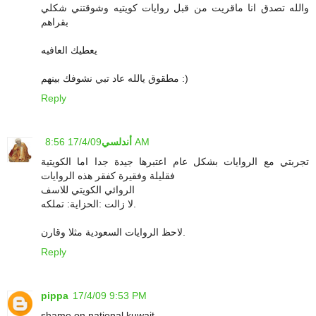
والله تصدق انا ماقريت من قبل روايات كويتيه وشوقتني شكلي
بقراهم
يعطيك العافيه
مطقوق يالله عاد تبي نشوفك بينهم :)
Reply
17/4/09 8:56 AM
أندلسي
تجربتي مع الروايات بشكل عام اعتبرها جيدة جدا اما الكويتية
فقليلة وفقيرة كفقر هذه الروايات
الروائي الكويتي للاسف
لا زالت :الحزاية: تملكه.
لاحظ الروايات السعودية مثلا وقارن.
Reply
pippa
17/4/09 9:53 PM
shame on national kuwait