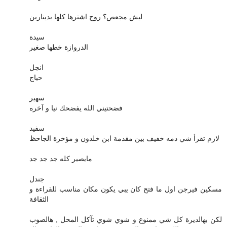
ليش مجعص؟ روح اشترها كلها بدينارين
سيدة
الدروازة خطها صغير
انجل
حياج
سهير
فضحتيني الله يفضحك نيا و آخره
سفيد
لازم تقرأ شي دمه خفيف بين مقدمة ابن خلدون و مؤخرة الجاحظ
مايصير كله جد جد جد
جندل
مسكين فيرجن اول ما فتح كان يبي يكون مكان مناسب للقراءة و
الثقافة
لكن بهالديرة كل شي ممنوع و شوي شوي تآكل المحل , هالصوب