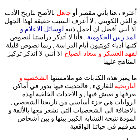
.
أعترف هنا بأني مقصر أو
جاهل
بالأصح بتاريخ الأدب
و الفن الكويتي , لا أعرف السبب حقيقة لهذا الجهل
الا أنني أفضل ان أحمل ذنبه
لوسائل الاعلام و
المدارس الحكومية
, فأنا لا أتذكر دراستنا لنصوص
كتبها أدباء كويتيون أيام الدراسة , ربما نصوص قليلة
لفهد العسكر و سعاد الصباح
الا أنني لا أتذكر تركيز
المناهج عليها
.
ما يميز هذه الكتابات هو ملامستها
الشخصية و
التاريخية
للقاريء , فالحديث فيها يدور في أماكن
نعرفها و نعيش فيها , و الأحداث الخلفية لهذه
الروايات هي جزء أساسي من تاريخنا الشخصي ,
بالاضافة الى الشخصيات التي نشعر معها بالألفة و
المودة نتيجة التشابه الكبير بينها و بين أشخاص
نعرفهم في حياتنا الواقعية
.