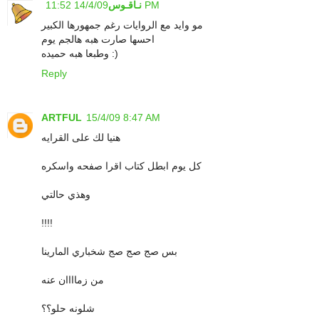
14/4/09 11:52 PM
نـاقـوس
مو وايد مع الروايات رغم جمهورها الكبير
احسها صارت هبه هالجم يوم
وطبعا هبه حميده :)
Reply
ARTFUL
15/4/09 8:47 AM
هنيا لك على القرايه
كل يوم ابطل كتاب اقرا صفحه واسكره
وهذي حالتي
!!!!
بس صج صج صج شخباري المارينا
من زماااان عنه
شلونه حلو؟؟