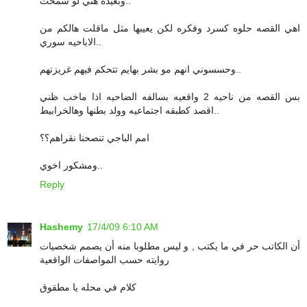
وبعيده هني لو سمحت..
اهي القصه حلوه كسرد وفكره لكن يعيبها مثل ماقلت هالكم من
الاباحيه سوري..
وحسسوني انهم مو بشر بهايم تتحكم فيهم غريزتهم..
بس القصه من ناحيه 2 واقعيه بسالفه الضاحيه اذا ماخب ظني
اقصد كطبقه اجتماعيه وولد بطنها وهالخرابيط..
امم الباجي تنصحنا نقراهم؟؟
ومشكور اخوي..
Reply
Hashemy
17/4/09 6:10 AM
أن الكاتب حر في ما يكتب , و ليس مطلوبا منه أن يصمم شخصيات
روايته حسب المواصفات الواقعية
كلام في محله يا مطقوق