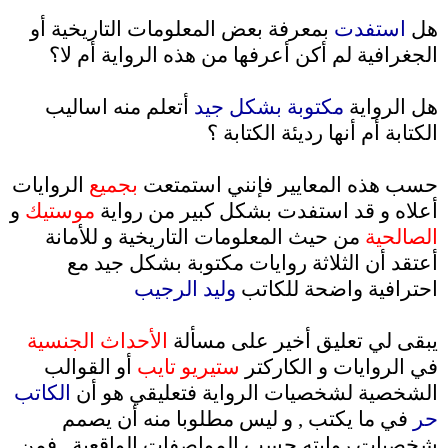
.
هل
استفدت
بمعرفة بعض المعلومات التاريخية أو
الجغرافية لم أكن أعرفها من هذه الرواية أم لا؟
.
هل الرواية
مكتوبة بشكل جيد
أتعلم منه اساليب
الكتابة أم أنها رديئة الكتابة ؟
.
حسب هذه المعايير فإنني استمتعت
بجميع
الروايات
أعلاه و قد استفدت بشكل كبير من رواية
موستيك
و
الصالحية
من حيث المعلومات التاريخية و للأمانة
أعتقد أن الثلاثة روايات مكتوبة بشكل جيد مع
احترافية واضحة للكاتب
وليد الرجيب
.
يبقى لي تعليق أخير على مسألة
الأحداث الجنسية
في الروايات و الكاركتر
ستيريو تايب
أو القوالب
الشخصية لشخصيات الرواية فتعليقي هو أن
الكاتب
حر
في ما يكتب , و ليس مطلوبا منه أن يصمم
شخصيات روايته حسب المواصفات الواقعية , فمن