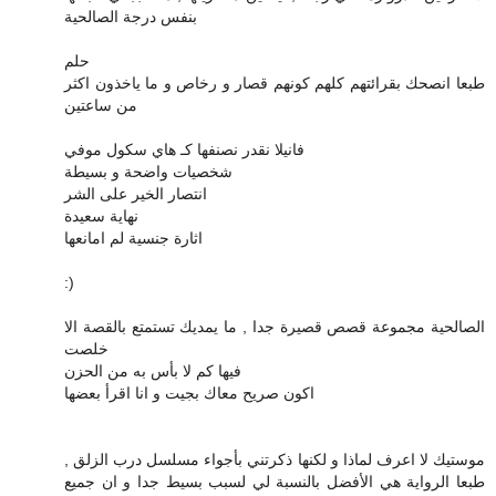
بنفس درجة الصالحية
حلم
طبعا انصحك بقرائتهم كلهم كونهم قصار و رخاص و ما ياخذون اكثر
من ساعتين
فانيلا نقدر نصنفها كـ هاي سكول موفي
شخصيات واضحة و بسيطة
انتصار الخير على الشر
نهاية سعيدة
اثارة جنسية لم امانعها
:)
الصالحية مجموعة قصص قصيرة جدا , ما يمديك تستمتع بالقصة الا
خلصت
فيها كم لا بأس به من الحزن
اكون صريح معاك بجيت و انا اقرأ بعضها
موستيك لا اعرف لماذا و لكنها ذكرتني بأجواء مسلسل درب الزلق ,
طبعا الرواية هي الأفضل بالنسبة لي لسبب بسيط جدا و ان جميع