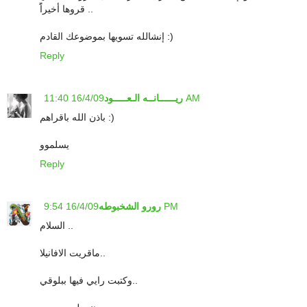
قروها أخيراًَ ..
إنشالله تسويها بموضوعك القادم :)
Reply
16/4/09 11:40 AM
ريــــــانــه الـعـــــود
باذن الله باقراهم :)
يسلموو
Reply
16/4/09 9:54 PM
رورو الشخبوطه
السلام ..
ماقريت الافانيلا..
وكتبت رايي فيها ببلوقي..