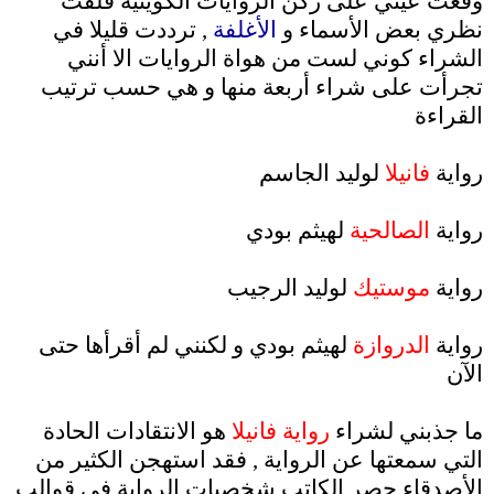
وقعت عيني على ركن الروايات الكويتية فلفت
نظري بعض الأسماء و
الأغلفة
, ترددت قليلا في
الشراء كوني لست من هواة الروايات الا أنني
تجرأت على شراء أربعة منها و هي حسب ترتيب
القراءة
.
رواية
فانيلا
لوليد الجاسم
.
رواية
الصالحية
لهيثم بودي
.
رواية
موستيك
لوليد الرجيب
.
رواية
الدروازة
لهيثم بودي و لكنني لم أقرأها حتى
الآن
.
ما جذبني لشراء
رواية فانيلا
هو الانتقادات الحادة
التي سمعتها عن الرواية , فقد استهجن الكثير من
الأصدقاء حصر الكاتب شخصيات الرواية في قوالب