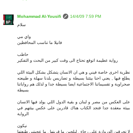
Mohammad Al-Yousifi
14/4/09 7:59 PM
سلام
واي مي
فانيلا ما تناسب المحافظين
حاطب
رواية عظيمة اتوقع تحتاج الى وقت كبير من البحث و التفكير
نظرية اخرى خاصة فيني و هي ان الانسان يتشكل بشكل البيئة اللي
يطلع فيها , يعني احنا بيئتنا بسيطة و تضاريس بلدنا سهلة و طبيعته
صحراوية و تقسيماتنا الاجتماعية ايضا بسيطة جدا و لذلك هم رواياتنا
بسيطة
على العكس من مصر و لبنان و بقية الدول اللي يولد فيها الانسان
ببيئة معقدة جدا فتجد الكتاب هناك قادرين على عكس بيئتهم في
الرواية
نيكون
لا تحرقين الدروازة علي رجاء , ليلحين ما قريتها , ما عجبتني طبعتها