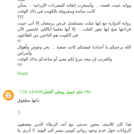
ووايد حبيت قصته ... وأستغرب إتقانه للمفردات الإيرانية ... يمكن
كانت سائدة ومعروفة بالكويت في ذاك الوقت
؟؟؟
رواية الدوازة مع إنها مثلت بمسلسل عرض برمضان إلا أني حبيت
قراءتها صج إنها تعور القلب ... إلا أنها تعلمنا أنااللي عايشين الآن
في الكويت هم الناجين من الطاعون
!!!
الله يرحمكم يا أجدادنا عيشتكم كانت صعبة ... بحر وغوص وأهوال
وأمراض
والغريب إن محد تبرع لكم بشي أو ساعدكم بذاك الوقت
!!!!
Reply
14/4/09 7:06 PM
حلم جميل بوطن أفضل
باعها مطقوق
:)
هذا كان للأسف محور حديثي مع أحد الزملاء الذين يعشقون
الروايات حول عدم وجود روائي كويتي مميز الى اليوم. لا أدري ما