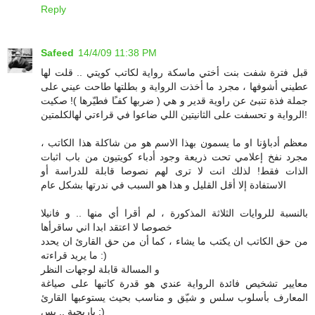
Reply
Safeed
14/4/09 11:38 PM
قبل فترة شفت بنت أختي ماسكة رواية لكاتب كويتي .. قلت لها
عطيني أشوفها ، مجرد ما أخذت الرواية و بطلتها طاحت عيني على
جملة فذة تنبئ عن راوية قدير و هي ( ضربها كفـًا فطيّرها )! صكيت
الرواية و تحسفت على الثانيتين اللي ضاعوا في قراءتي لهالكلمتين!
معظم أدباؤنا او ما يسمون بهذا الاسم هو من شاكلة هذا الكاتب ،
مجرد نفخ إعلامي تحت ذريعة وجود أدباء كويتيون من باب اثبات
الذات فقط! لذلك انت لا ترى لهم نصوصا قابلة للدراسة أو
الاستفادة إلا أقل القليل و هذا هو السبب في ندرتها بشكل عام
بالنسبة للروايات الثلاثة المذكورة ، لم أقرا أي منها .. و فانيلا
خصوصا لا اعتقد ابدا اني ساقرأها
من حق الكاتب ان يكتب ما يشاء ، كما أن من حق القارئ ان يحدد
ما يريد قراءته :)
و المسالة قابلة لوجهات النظر
معايير تشخيص فائدة الرواية عندي هو قدرة كاتبها على صياغة
المعارف بأسلوب سلس و شيّق و مناسب بحيث يستوعبها القارئ
باريحية .. بس :)