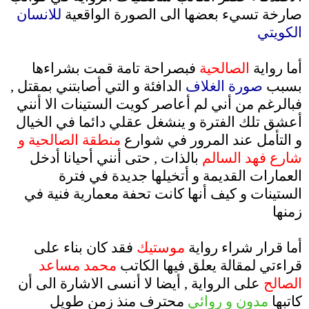
صارخة تسيء بعضها الى الصورة الواقعية
للانسان
الكويتي
.
أما رواية
الصالحية
فبصراحة تامة قمت بشراءها
بسبب
صورة الغلاف
الدافئة و التي أصابتني بمقتل ,
فبالرغم من أني لم أعاصر كويت الستينات الا أنني
أعشق تلك الفترة و ينشغل عقلي دائما في الخيال
و التأمل عند المرور في شوارع
منطقة الصالحية و
شارع فهد السالم
بالذات , حتى أنني أحيانا أدخل
العمارات القديمة و أتخيلها جديدة في فترة
الستينات و كيف أنها كانت تحفة معمارية فنية في
زمنها
.
أما قرار شراء رواية
موستيك
فقد كان بناء على
قراءتي لمقالة يعلق فيها الكاتب
محمد مساعد
الصالح
على الرواية , أيضا لا أنسى الاشارة الى أن
كاتبها
مدون و روائي
محترف منذ زمن طويل