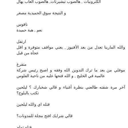
الكترونيات , هالصوب تيشيرتات, هالصوب العاب يهال
و النتيجة سوق الحميدية مصغر
ناقوس
نعم , هبة حميدة
ارتفل
والله المارينا تعدل من بعد الأفنيوز , يعني مواقف متوفرة و اقل
عجأة من قبل
متفرغ
موقلي من بعد ما ترك التدوين الله وفقه و اصبح رئيس شركة
عالمية في الخليج , و الله فتحها عليه من ناحية الفلوس
آخر مرة شفته طالعني بنظرة أغنياء و قالي شخبارك ؟ ليلحين
تكتب بالبلوج؟
قتله اي والله ليلحين
قالي شرايك افتح مجلة للمدونات؟
قتله تمام