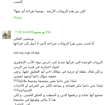
السبب
لكن بين هذه الروايات الأربعة ، توصينا بقراءة أي منها؟
Reply
14/4/09 7:09 PM
بو محمد
بوسلمى الغالي
أنا لست ممن يقرأ الروايات صراحة لأنني لا أميل إلى قراءتها
not my cup of tea
الرويات الوحيدة التي قرأتها عندما كنت ادرس مواد الأدب الإنجليزي
كمواد اختيارية في فترة من الزمن
و لكن هناك نقطة أو جزئية في مقالك اخي أود التعليق عليها، و هي
حقيقة سؤال دائما أوجهه لنفسي
لماذا نحن دائما نعتبر مجتمعنا مجتمعا ملائكيا؟؟؟
لماذا نحن دائما ننكر فضاعة و بشاعة الكثر من الجرائم أو الأحداث
الإجتماعية؟؟؟
صحيح أنها شاذة و يرفضها الدين و المنطث و الخلق الحسن، و لكن
هذا لا ينافي وقوعها في مجتمعنا
أخي الفاضل