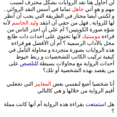
لن أحاول هنا نقد الروايات بشكل محترف لسبب
مهم و هو أني
جاهل
تماما في أسس النقد الروائي ,
و لكنني أيضا محتار في الطريقة التي يجب أن أنظر
لها للرواية , فهل من حقي أن انتقد
وليد الجاسم
لأنه
شوّه صورة الكويتيين؟ أم علي أن احذر الناس من
قراءة
موستيك
لأنها تحتوي على أحداث ذات طابع
مخل بالآداب الرسمية ؟ أم أن الأفضل هو قراءة
هذه الروايات بصورة متجردة و محاولة التأمل في
كيفية تركيب الكاتب للشخصيات و ربط خيوط
أحداث الرواية مع محاولات بسيطة
للتلصص
على
من يقصد بهذه الشخصية أو تلك؟
.
أنا شخصيا أضع لنفسي بعض
المعايير
التي تجعلني
أقيم الرواية من خلالها و هي كالتالي
.
هل
استمتعت
بقراءة هذه الرواية أم أنها كانت مملة
؟