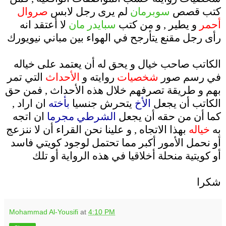
كتب قصص
سوبرمان
لم يرى رجل لابس
صروال
أحمر
و يطير , و من كتب
سبايدر مان
لا أعتقد انه
رأى رجل مقنع يتأرجح في الهواء بين مباني نيويورك
.
الكاتب صاحب خيال و يحق له أن يعتمد على خياله
في رسم صور
شخصيات
روايته و
الأحداث
التي تمر
بهم و طريقة تصرفهم خلال هذه الأحداث , فمن حق
الكاتب أن يجعل
الأخ
يتحرش جنسيا
بأخته
ان اراد ,
كما أن من حقه أن يجعل
الشرطي مجرما
ان اتجه
به
خياله
بهذا الاتجاه , و علينا نحن القراء أن لا ننزعج
أو نحمل الأمور أكبر مما تحتمل لوجود كويتي فاسد
أو كويتية منحلة أخلاقيا في هذه الرواية أو تلك
.
شكرا
Mohammad Al-Yousifi
at
4:10 PM