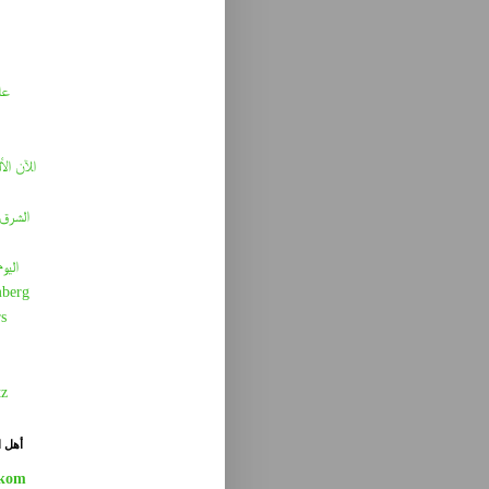
عا
الآن الأ
الشرق 
اليو
berg
s
tz
أهل ا
kom