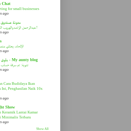
a Chat
ting for small businesses
rs ago
مدونة صندوق 
عبدالرحمن الراشد والهروب الى الأمام!
rs ago
s
الإلحاد، يعتلي منصة 
rs ago
بلوق عمتي - My aunty blog
تنوية: تم سرقة حساب ا
rs ago
n Cara Budidaya Ikan
s Ini, Penghasilan Naik 10x
rs ago
ght Show
n Keramik Lantai Kamar
 Minimalis Terbaru
rs ago
Show All