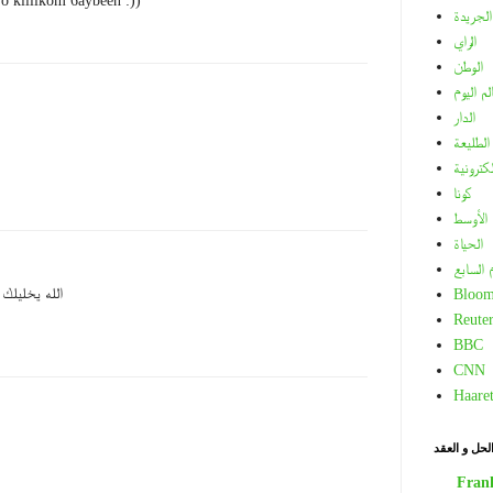
 o killikom 6aybeen :))
الجريدة
الراي
الوطن
لم اليوم
الدار
الطليعة
لكترونية
كونا
الأوسط
الحياة
م السابع
الله يخليلك ا
Bloom
Reuter
BBC
CNN
Haare
لحل و العقد
Fran