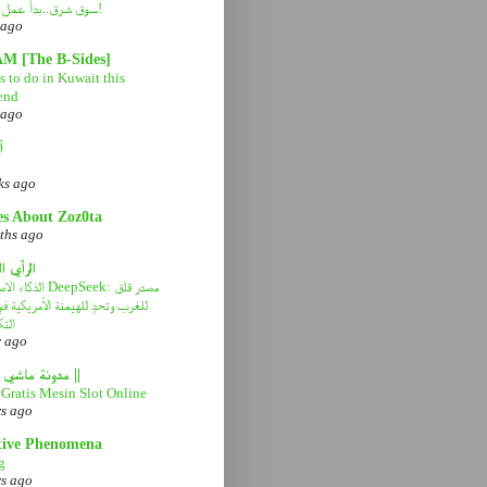
سوق شرق..بدأ عمل التطوير!
 ago
AM [The B-Sides]
 to do in Kuwait this
end
 ago
آ
ks ago
es About Zoz0ta
ths ago
الرأي ا
الذكاء الاصطناعي eek
للغرب وتحدٍ للهيمنة الأمريكية 
التك
r ago
|| مدونة ماشي صح ||
Gratis Mesin Slot Online
rs ago
tive Phenomena
g
rs ago