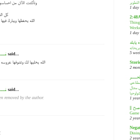
وتأكدت الآان من احساسي
1 day
كل ال
2:48
الله يحفظها ويبارك فيها
Things
Week
1 day
ه يابلد
بريحاته
5 wee
said...
مَــ
الله يخليها لك وتشوفها عروسه 
Stori
2 mon
لحـــر
DeepS: مصدر قلق
في مجال
said...
مَــ
نولوجيا
n removed by the author.
1 yea
Game 
2 yea
Nega
Dinin
ك
2 yea