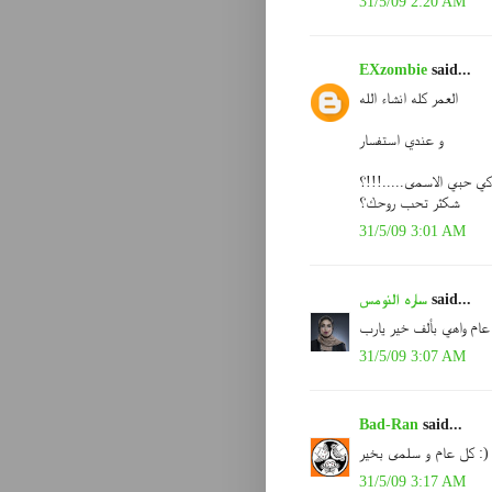
31/5/09 2:20 AM
EXzombie
said...
العمر كله انشاء الله
و عندي استفسار
وكي حبي الاسمى.....!!!؟
شكثر تحب روحك؟
31/5/09 3:01 AM
said...
ساره النومس
عام واهي بألف خير يارب
31/5/09 3:07 AM
Bad-Ran
said...
كل عام و سلمى بخير :)
31/5/09 3:17 AM