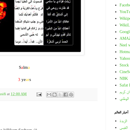
Faceb
YouT
Wikip
WikiL
Googl
AMA
Neel 
Hotma
Yahoo
.
Stock
S
a
lm
a
CineS
.
NBK
3
ye
ar
s
Safat
ان كريم
sifi
at
12:00 AM
 الوطني
أخبار العالم
الزبدة
القبس