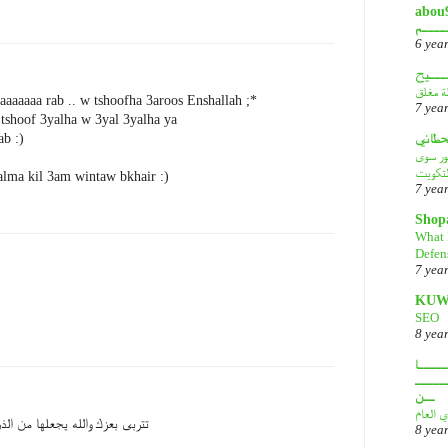
أبـــو
ــــم
6 yea
ـــيح
لة مغلق
aaaaaaa rab .. w tshoofha 3aroos Enshallah ;*
7 yea
 tshoof 3yalha w 3yal 3yalha ya
قحطاني
ab :)
هور سوى
لتكويت
lma kil 3am wintaw bkhair :)
7 yea
Shop
What 
Defen
7 yea
KUW
SEO
8 yea
ــــا
ـــــ
ــن
ي العام
تتربى بعزك والله يجعلها من الذ
8 yea