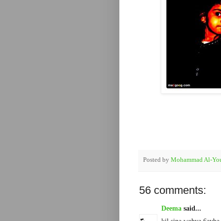
Posted by
Mohammad Al-You
56 comments:
Deema
said...