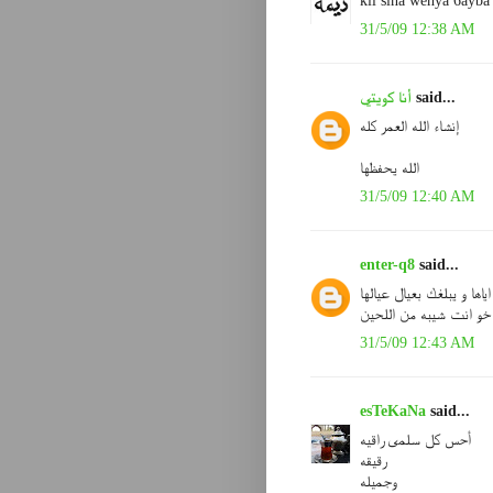
kil sina wehya 6ayba
31/5/09 12:38 AM
said...
أنا كويتي
إنشاء الله العمر كله
الله يحفظها
31/5/09 12:40 AM
enter-q8
said...
ياها و يبلغك بعيال عيالها
خو انت شيبه من اللحين
31/5/09 12:43 AM
esTeKaNa
said...
أحس كل سلمى راقيه
رقيقه
وجميله