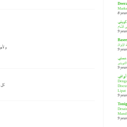
Deer
Marke
8 yea
كويتي
9 yea
Basee
الإدراك
و لأب
9 yea
لتويتير
9 yea
أوراقي
Denga
كل 
Discu
Lipat
9 yea
Toni
Desai
Mandi
9 yea