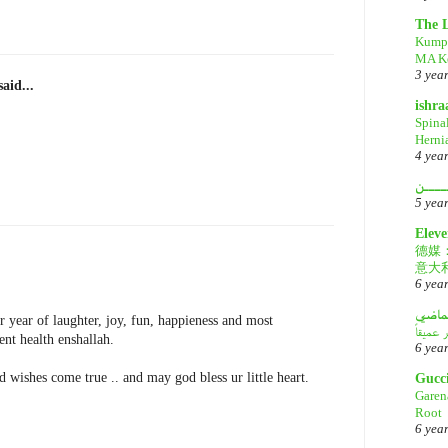
The 
Kump
MA Ke
3 yea
aid...
ishr
Spina
Herni
4 yea
ــــن
5 yea
Eleve
德媒
意大
6 yea
لماضي
 year of laughter, joy, fun, happieness and most
ent health enshallah.
6 yea
 wishes come true .. and may god bless ur little heart.
Gucc
Garen
Root
6 yea