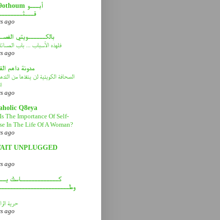
abou9othoum 
قـــثــــــــ
rs ago
بالكــــــويتي الفصـ
فلهذه الأسباب ... باب المسائ
rs ago
مدونة داهم ال
الصحافة الكويتية لن ينقذها من التد
ا
rs ago
aholic Q8eya
Is The Importance Of Self-
se In The Life Of A Woman?
rs ago
AIT UNPLUGGED
rs ago
كـــــــــــــاسك يـــ
وطــــــــــــــــــــــــ
حرية الرا
rs ago