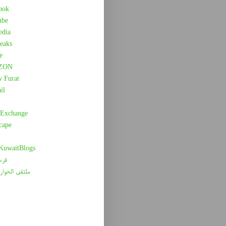
ook
ube
edia
eaks
e
ZON
w Furat
il
 Exchange
cape
 KuwaitBlogs
قرء
ملتقى الحوار