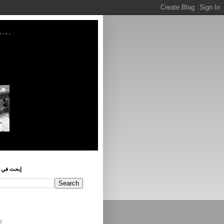
إبحث في ه
r