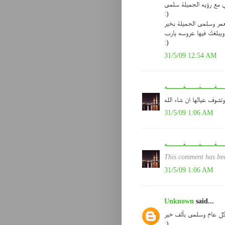
 مع رؤيه الجميلة سلمى
:)
عمر وسلمى الجميلة بخير
 ويبلغك فيها عروسه يارب
:)
31/5/09 12:54 AM
ـــعْــــمَــــعَـــــه
وتشوف عيالها ان شاء الله
31/5/09 1:06 AM
ـــعْــــمَــــعَـــــه
This comment has bee
31/5/09 1:06 AM
Unknown
said...
ل عام وسلمى بألف خير
:)