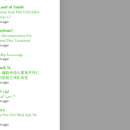
Land of Sands
ulan Soal PAS UAS SMA-
las 12
rs ago
aaykom?
l Decompression For
ated Disc Treatment
rs ago
رؤيــــــة وطـ
rs ago
nth St
：穆勒考虑今夏离开拜仁，
利英格兰球队有意
rs ago
قطرة ا
احفروا القبر عميقاً !!
rs ago
iya
a Free Fire Mod Apk No
rs ago