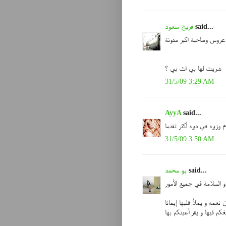
said...
فريج سعود
عروس وصاحبة اكبر مدونة
شريت لها بي اث بي ؟
31/5/09 3:29 AM
AyyA
said...
 وزيره في ديره أكثر تقدما
31/5/09 3:50 AM
said...
بو محمد
 السلامة في جميع الأمور
عمه و يملأ قلبها إيمانا
غكم فيها و يقر أعينكم بها