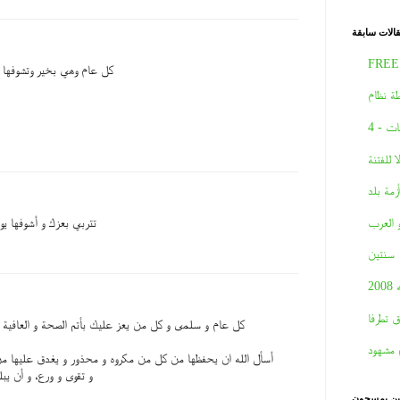
الات سابقة
FREE
كل عام وهي بخير وتشوفها 
ة نظام
ات - 4
لا للفتنة
أزمة بلد
تتربي بعزك و أشوفها يوم
و العرب
سنتين
2008
ق تطرفا
كل عام و سلمى و كل من يعز عليك بأتم الصحة و العافية و
 مشهود
أسأل الله ان يحفظها من كل من مكروه و محذور و يغدق عليها من ن
و تقوى و ورع، و أن يبل
نين يمسحون