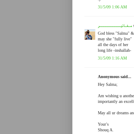
31/5/09 1:06 AM
s
مـغـاتيــــــــــــر
God bless "Salma" &
may she "fully live"
all the days of her
long life -inshallah-
31/5/09 1:16 AM
Anonymous said...
Hey Salma;
Am wishing u another
importantly an excell
May all ur dreams and
Your's
Shouq A.