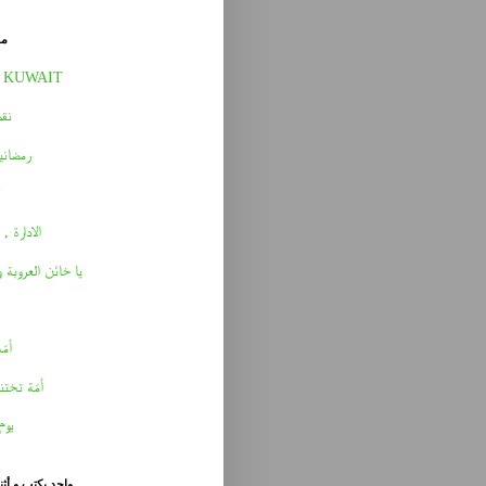
مق
 KUWAIT
نقط
رمضاني
الادارة , 
يا خائن العروبة 
أمّه 
أمّة تختن
يوم
واحد يكتب و أث