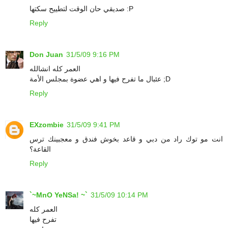
صديقي حان الوقت لتطييح سكتها :P
Reply
Don Juan
31/5/09 9:16 PM
العمر كله انشالله
عئبال ما تفرح فيها و اهي عضوة بمجلس الأمة ;D
Reply
EXzombie
31/5/09 9:41 PM
انت مو توك راد من دبي و قاعد بخوش فندق و معجبينك ترس
القاعة؟
Reply
`~MnO YeNSa! ~`
31/5/09 10:14 PM
العمر كله
تفرح فيها